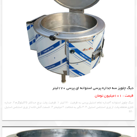
دیگ چلوپز سه جداره پرسی استوانه ای پرسی 170لیتر
قیمت : 101میلیون تومان
دیگ چلوپز استوانه ۳جداره تمام استیل پرسی به ظرفیت ۱۷۰لیتر ۱. ظرفیت پخت برنج حداکثر ۲۵کیلوگرم ۲. جداره
کناری محفظه پخت از ورق استنلس استیل ۳۰۴ نگیر به ضخامت ۲ میلیمتر ۳. قسمت آتش خانه از ورق استنلس استیل
۴۳۰