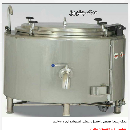
دیگ چلوپز صنعتی استیل جوشی استوانه ای 300لیتر
قیمت : 101میلیون تومان