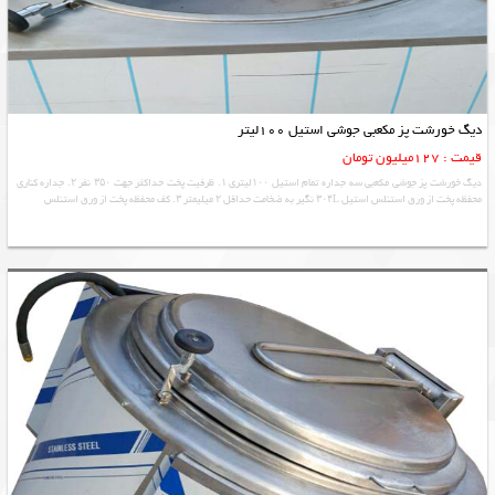
دیگ خورشت پز مکعبی جوشی استیل 100لیتر
قیمت : 127میلیون تومان
دیگ خورشت پز جوشی مکعبی سه جداره تمام استیل ۱۰۰لیتری ۱. ظرفیت پخت حداکثر جهت ۳۵۰ نفر ۲. جداره کناری
محفظه پخت از ورق استنلس استیل ۳۰۴L نگیر به ضخامت حداقل ۲ میلیمتر ۳. کف محفظه پخت از ورق استنلس