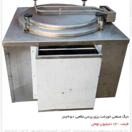
دیگ صنعتی خورشت پزی پرسی مکعبی 250لیتر
قیمت : 113میلیون تومان
دیگ خورشت پز پرسی مکعبی سه جداره تمام استیل ۲۵۰لیتری ۱. ظرفیت پخت حداکثر جهت ۶۵۰ نفر ۲. جداره کناری