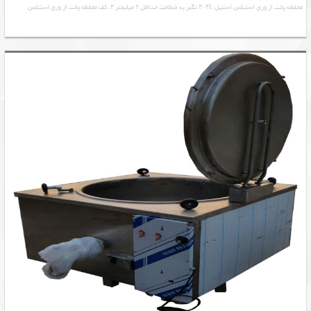
محفظه پخت از ورق استنلس استیل ۳۰۴L نگیر به ضخامت حداقل ۲ میلیمتر ۳. کف محفظه پخت از ورق استنلس