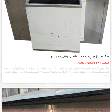
دیگ بخارپز برنج سه جدار مکعبی جوشی 170لیتر
قیمت : 113میلیون تومان
دیگ چلوپز ۳جداره مکعبی تمام استیل جوشی به ظرفیت ۱۷۰لیتر ۱. ظرفیت پخت برنج حداکثر ۲۵کیلوگرم ۲. جداره
کناری محفظه پخت از ورق استنلس استیل ۳۰۴L نگیر به ضخامت ۲ میلیمتر ۳. کف محفظه پخت از ورق استنلس استیل
۳۰۴L