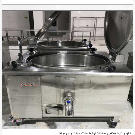
چلوپز طرح مکعبی سه جداره با پخت 280پرس برنج