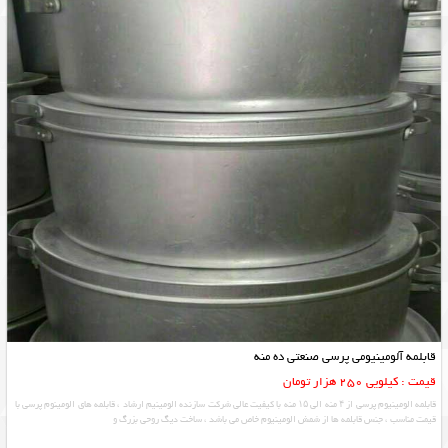
قابلمه آلومینیومی پرسی صنعتی ده منه
قیمت : کیلویی 250 هزار تومان
قابلمه الومینیوم پرسی از ۴ منه الی ۱۵ منه با کیفیت عالی شرکت سازنده الومینیم ارشاد ، قابلمه های الومینوم پرسی با
قیمت مناسب ، جنس قابلمه ها از شمش الومینیوم خاص می باشد ، ساخت دیگ روحی بزرگ و