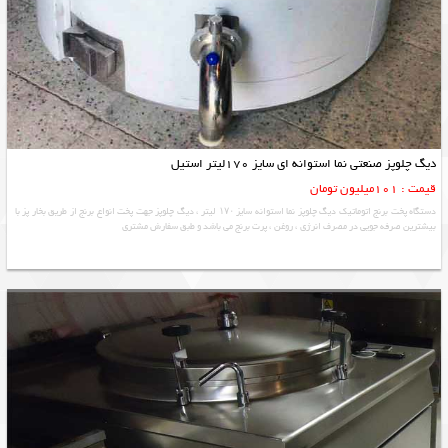
دیگ چلوپز صنعتی نما استوانه ای سایز 170لیتر استیل
قیمت : 101میلیون تومان
دستگاه پخت برنج اتوماتیک دیگ چلوپز نما استوانه سایز ۱۷۰ لیتر ، دیگ چلوپز جهت پخت انواع برنج از طریق بخار پز با
بیشترین صرفه جویی در مصرف انرژی ، روغن ، پرت برنج می باشد و طبق سفارش مشتری