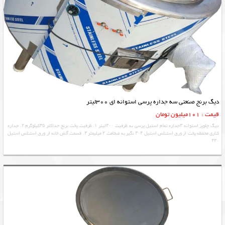
دیگ برنج صنعتی سه جداره پرسی استوانه ای 300لیتر
قیمت : 101میلیون تومان
دیگ چلوپز استوانه ۳جداره تمام استیل پرسی به ظرفیت ۳۰۰لیتر ۱. ظرفیت پخت برنج حداکثر ۳۵کیلوگرم ۲. جداره
کناری محفظه پخت از ورق استنلس استیل ۳۰۴ نگیر به ضخامت ۲ میلیمتر ۳. قسمت آتش خانه از ورق استنلس استیل
۴۳۰