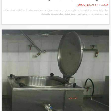
قیمت : 119میلیون تومان
دیگ چلوپز صنعتی با ظرفیت پخت ۲۸۰پرس برنج در هر نوبت ، چرخ دار ، دارای شیر پرکن آب با قابلیت اتصال به آب
شهر ، سه جداره با وان جوشی ۵میل ، دیگ صنعتی دیگ چلویی نما مکعب تمام