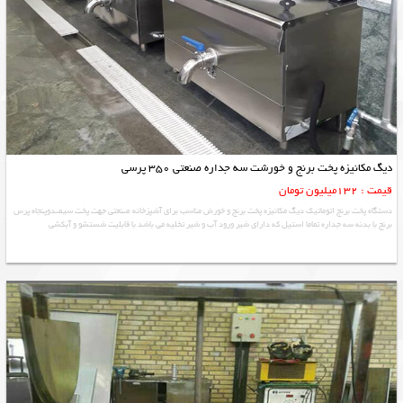
دیگ مکانیزه پخت برنج و خورشت سه جداره صنعتی 350 پرسی
قیمت : 132میلیون تومان
دستگاه پخت برنج اتوماتیک دیگ مکانیزه پخت برنج و خورش مناسب برای آشپزخانه صنعتی جهت پخت سیصدوپنجاه پرس
برنج با بدنه سه جداره تماما استیل که دارای شیر ورود آب و شیر تخلیه می باشد با قابلیت شستشو و آبکشی