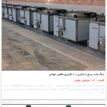
دیگ پخت برنج با بخارپز 300لیتری مکعبی جوشی
قیمت : 113میلیون تومان
دیگ چلوپز ۳جداره مکعبی تمام استیل جوشی به ظرفیت ۳۰۰لیتر ۱. ظرفیت پخت برنج حداکثر ۳۵کیلوگرم ۲. جداره
کناری محفظه پخت از ورق استنلس استیل ۳۰۴ نگیر به ضخامت ۲ میلیمتر ۳. کف محفظه پخت از ورق استنلس استیل
۳۰۴