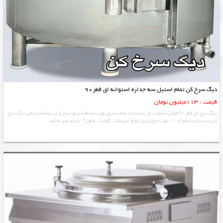
دیگ سرخ کن تمام استیل سه جداره استوانه ای قطر90
قیمت : 113میلیون تومان
دیگ سرخ کن قطر ۹۰ جوشی استوانه ای سه جداره تمام استیل مورد استفاده برای سرخ کردن مشخصات فنی دیگ سرخ
کن سه جداره استوانه : ۱. جهت سرخ کردن انواع سبزیجات ، گوشت ، ماهی ۲. دارای شیر تخلیه