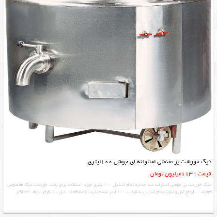
دیگ خورشت پز صنعتی استوانه ای جوشی 100لیتری
قیمت : 113میلیون تومان
دیگ خورشت پز جوشی استوانه سه جداره تمام استیل ۱۰۰لیتری مورد استفاده برای پخت خورشت دیگ مخصوص
خورشت ، انواع آش و سوپ تمام استیل به ظرفیت ۱۰۰ لیتر سه جداره ، با مشخصات ذیل : ۱. ظرفیت پخت حداکثر