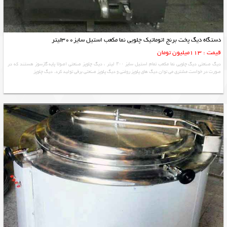
دستگاه دیگ پخت برنج اتوماتیک چلویی نما مکعب استیل سایز300لیتر
قیمت : 113میلیون تومان
دیگ صنعتی دیگ چلویی نما مکعب تمام استیل سایز ۳۰۰ لیتر ، دیگ چلوپز صنعتی اصولا پایه گازسوز هستند که در
صورت در خواست مشتری می توان دیگ های پلوپز روغنی و دیگ پلوپز صنعتی برقی تولید کرد. دیگ چلوپز