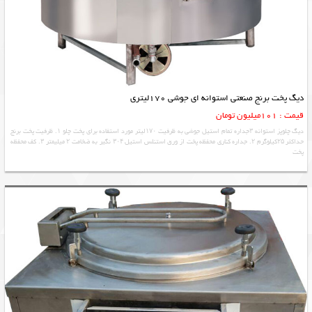
دیگ پخت برنج صنعتی استوانه ای جوشی 170لیتری
قیمت : 101میلیون تومان
دیگ چلوپز استوانه ۳جداره تمام استیل جوشی به ظرفیت ۱۷۰لیتر مورد استفاده برای پخت چلو ۱. ظرفیت پخت برنج
حداکثر ۲۵کیلوگرم ۲. جداره کناری محفظه پخت از ورق استنلس استیل ۳۰۴ نگیر به ضخامت ۲ میلیمتر ۳. کف محفظه
پخت