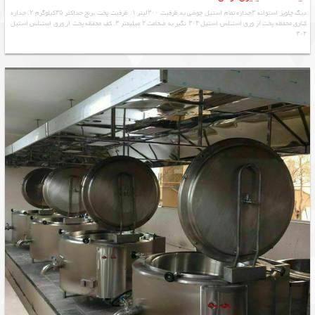
دیگ چلوپز استوانه ۳جداره تمام استیل جوشی به ظرفیت ۳۰۰لیتر ۱. ظرفیت پخت برنج حداکثر ۳۵کیلوگرم ۲. جداره
کناری محفظه پخت از ورق استنلس استیل ۳۰۴ نگیر به ضخامت ۲ میلیمتر ۳. کف محفظه پخت از ورق استنلس استیل
۳۰۴