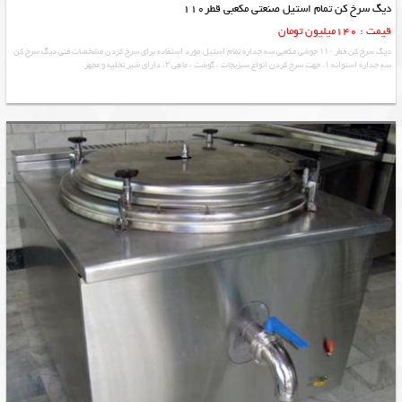
دیگ سرخ کن تمام استیل صنعتی مکعبی قطر110
قیمت : 140میلیون تومان
دیگ سرخ کن قطر ۱۱۰ جوشی مکعبی سه جداره تمام استیل مورد استفاده برای سرخ کردن مشخصات فنی دیگ سرخ کن
سه جداره استوانه ۱. جهت سرخ کردن انواع سبزیجات ، گوشت ، ماهی ۲. دارای شیر تخلیه و مجهز