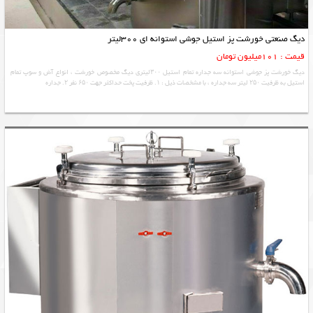
دیگ صنعتی خورشت پز استیل جوشی استوانه ای 300لیتر
قیمت : 101میلیون تومان
دیگ خورشت پز جوشی استوانه سه جداره تمام استیل ۳۰۰لیتری دیگ مخصوص خورشت ، انواع آش و سوپ تمام
استیل به ظرفیت ۲۵۰ لیتر سه جداره ، با مشخصات ذیل : ۱. ظرفیت پخت حداکثر جهت ۶۵۰ نفر ۲. جداره