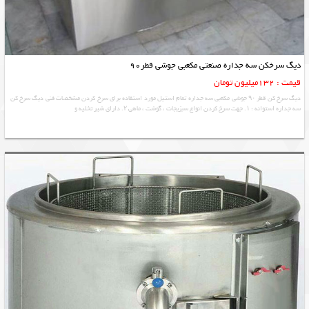
دیگ سرخکن سه جداره صنعتی مکعبی جوشی قطر90
قیمت : 132میلیون تومان
دیگ سرخ کن قطر ۹۰ جوشی مکعبی سه جداره تمام استیل مورد استفاده برای سرخ کردن مشخصات فنی دیگ سرخ کن
سه جداره استوانه : ۱. جهت سرخ کردن انواع سبزیجات ، گوشت ، ماهی ۲. دارای شیر تخلیه و