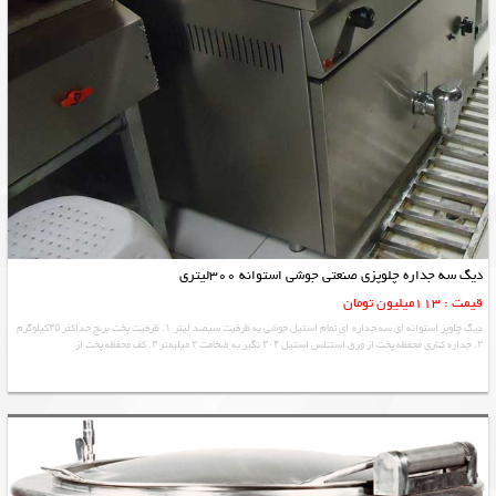
دیگ سه جداره چلوپزی صنعتی جوشی استوانه 300لیتری
قیمت : 113میلیون تومان
دیگ چلوپز استوانه ای سه جداره ای تمام استیل جوشی به ظرفیت سیصد لیتر ۱. ظرفیت پخت برنج حداکثر ۳۵کیلوگرم
۲. جداره کناری محفظه پخت از ورق استنلس استیل ۳۰۴ نگیر به ضخامت ۲ میلیمتر ۳. کف محفظه پخت از