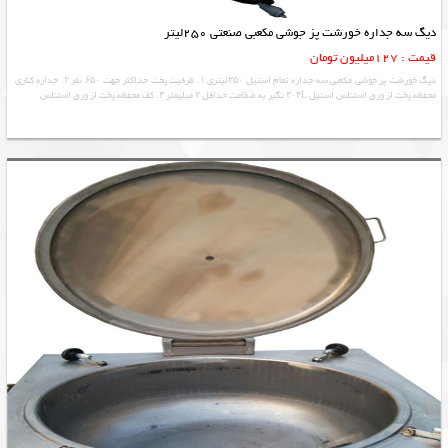
دیگ سه جداره خورشت پز جوشی مکعبی صنعتی 250لیتر
قیمت : 127میلیون تومان
دیگ خورشت پز جوشی مکعبی سه جداره تمام استیل ۲۵۰لیتری ۱. ظرفیت پخت حداکثر جهت ۶۵۰ نفر ۲. جداره کناری
محفظه پخت از ورق استنلس استیل ۳۰۴L نگیر به ضخامت حداقل ۲ میلیمتر ۳. کف محفظه پخت از ورق استنلس