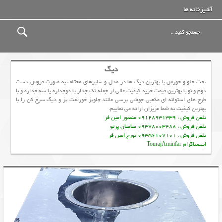
آشپزخانه ها
دیگ
پخت چلو و خورش با بهترین دیگ ها در مدل و سایزهای مختلف به صورت فروش دست
دوم و نو با بهترین قیمت خرید کیفیت عالی از جمله تک جدار یا دوجداره یا سه جداره و با
طرح های استوانه ای مکعبی جوشی پرسی مانند چلوپز خورشت پز و دیگ سرخ کن را با
بهترین کیفیت به شما عزیزان ارائه می نماییم.
تلفن فروش : 09128931339 منصور امین فر
تلفن فروش : 09378003488 ساسان پرتو
تلفن فروش : 09356107101 تورج امین فر
اینستاگرام TourajAminfar