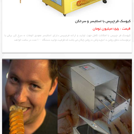
کیوسک فرچیپس با اسلایسر و سرخکن
قیمت : 155میلیون تومان
کیوسک فر چیپس با امکانات کامل جهت تولید و ارائه فرچیپس دارای اسلایسر عمودی اتومات + سرخ کن برقی با
ترموستات دمای روغن + ادویه پاش + روغن چکان می باشد که ظرفیت تولید دستگاه ۱۰۰ عدد در ساعت خواهد