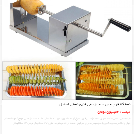
دستگاه فر چیپس سیب زمینی فنری دستی استیل
قیمت : 2میلیون تومان
فر چیپس دستی مناسب برای سیب زمینی فنری سرخ کرده یا تنوری جهت صیفیجاتی مانند سیب زمینی هویج کدو بادمجان
خیار و آناناس سیب گلابی یا سوسیس دارای دو تیغ اضافه ارائه می گردد. طول 37 سانتیمتر عرض 12 سانتیمتر