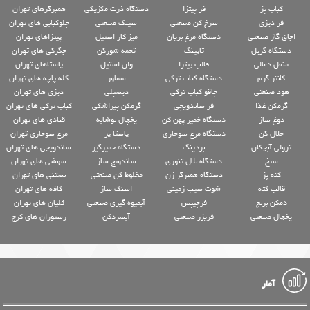
کباب پز
فر پیتزا
دستگاه ذرت مکزیکی
همبرگرهای تهران
فر دیزی
سرخ کن صنعتی
سینک صنعتی
چلوکبابی های تهران
اجاق گاز صنعتی
دستگاه مرغ بریان
میز کار استیل
پیتزاهای تهران
دستگاه گریل
تاپینگ
تخمه شورکن
جگرکی های تهران
منقل ذغالی
قالب پیتزا
وان استیل
پاستاهای تهران
کانتر گرم
دستگاه کباب ترکی
سماور
کله پاچه های تهران
هود صنعتی
چاقو کباب ترکی
دیسپلی
دیزی های تهران
گرمکن غذا
فر ساندویچی
گرمکن پیراشکی
کباب ترکی های تهران
دوغ ساز
دستگاه خمیر پهن کن
یخچال نوشابه
قنادی های تهران
خلال کن
دستگاه مرغ سوخاری
پاستا پز
مرغ سوخاری تهران
ترولی آبچکان
بردینگ
دستگاه خمیرگیر
ساندویچی های تهران
سیخ
دستگاه بلال تنوری
ساندویچ ساز
سوشی های تهران
کته پز
دستگاه همبرگر زن
مخلوط کن صنعتی
بستنی های تهران
قالب کته
شوت سیب زمینی
اسنک ساز
کافه های تهران
دمکن برنج
فرچیپس
آبمیوه گیری صنعتی
قلیان های تهران
یخچال صنعتی
فریزر صنعتی
آبسردکن
رستوران های کرج
آمار