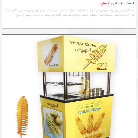
قیمت : 9میلیون تومان
دستگاه فر چیپس تولید چیپس فنر اتوماتیک با ظرفیت تولید ۱۲۰ عدد در ساعت دارای میزان برق مصرفی ۲۲۰ولت تک
فاز ۶۰وات که جنس دستگاه تمام استنلس استیل با موتور گیربکس آلمانی می باشد ، برای برش دقیق و سریع