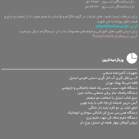
بـازدیدکنندگان امــــروز : 9983 نفر
بازدیدکنندگان دیـــــروز : 3463 نفر
برای دریافت لیست قیمت های شرکت در گروه تلگرام و واتساپ ما عضو شوید تا از تخفیف و حراج و
قیمت های روزانه با خبر شوید.
آیدی تلگرام ashpazkhanehaa
برای دیدن کلیپ های آموزشی و فیلم های محصولات ما را در اینستاگرام دنبال بفرمایید.
آیدی اینستاگرام TourajAminfar
پربازدیدترین
تجهیزات آشپزخانه صنعتی
آب پرتقال گیری آب انار گیری دستی اهرمی استیل
کافه نایریکا پونک تهران
دستگاه شوت سیب زمینی یک طبقه باجاپاکتی و جاروغنی
دستگاه پشمک ساز برقی صنعتی ساخت چین
سیخ کباب استیل با ضخامت دو میلیمتر
آیس دریپر شیشه ای 25 کاپ با پایه چوبی
اجاق کباب پز دو کاره پایه دار خانگی
دستگاه هنی پنی سرخ کن کنتاکی سوخاری اتوماتیک
دستگاه حلیم صاف کن جهت حلیم پزی
ترولی آبچکان چهار طبقه ای استیل چرخ دار