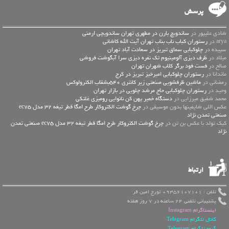
پرسش
شادی علیپور در
ساندویچ بارن در مطهری تهران ساندویچی ارمنی
arya در
رستوران کباب ناب بناب تهران آیت الله کاشانی
سپیده در
چلوکبابی سماق تبریز در سعادت آباد تهران
میلاد در
ظرف دیزی آلومینیوم تک نفره دیزی سرا آبگوشت فروشی
صالح در
فست فود برگر کلاب شهران تهران
ماندانا در
رستوران چلوکبابی امیرخیز تبریز در کرج
رمضانی در
ماشین ظرفشویی صنعتی زیر کانتری 540بشقاب الکترولوکس
وحید در
رستوران چلوکبابی حاج مرشد چلویی در بازار تهران
محمد شفیق میرزایی در
دستگاه خمیر پهن کن نانوایی رومیزی غلتکی
عكس اللي شايفينها بدون موسيقى در
چرخ گوشت الکتروکار طرح امگا قطر تیغه 32 مدل ec75
صنعتی تمدن نژاد
کیک تولد با عکس بن تن در
چرخ گوشت الکتروکار طرح امگا قطر تیغه 32 مدل ec75 صنعتی تمدن
نژاد
ارتباط
تلفن : 09356107101 تورج امین فر
پشتیبانی تلفنی 24 ساعته در 7 روز هفته
اینستاگرام Instagram
کانال تلگرام Telegram
گروه تلگرام Telegram