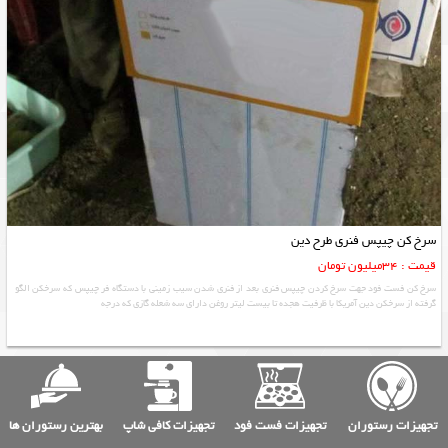
سرخ کن چیپس فنری طرح دین
قیمت : 34میلیون تومان
سرخ کن فست فود جهت سرخ کردن چیپس فنری بعد از فنری شدن سیب زمینی با دستگاه فر چیپس که سرخکن الگو
گرفته از سرخکن دین آمریکا با ظرفیت هجده تا بیست لیتر روغن دارای سه شعله گازی که درجه
تجهیزات رستوران
تجهیزات فست فود
تجهیزات کافی شاپ
بهترین رستوران ها