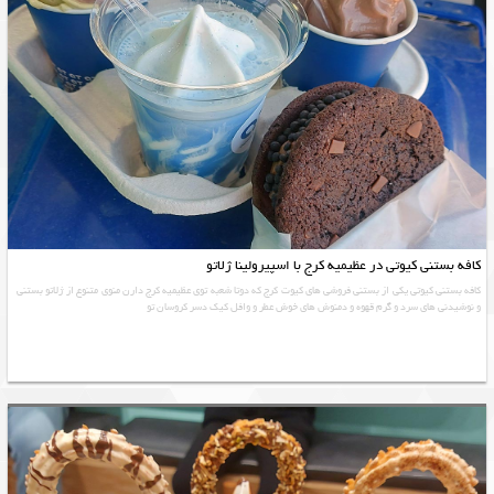
کافه بستنی کیوتی در عظیمیه کرج با اسپیرولینا ژلاتو
کافه بستنی کیوتی یکی از بستنی فروشی های کیوت کرج که دوتا شعبه توی عظیمیه کرج دارن منوی متنوع از ژلاتو بستنی
و نوشیدنی های سرد و گرم قهوه و دمنوش های خوش عطر و وافل کیک دسر کروسان تو