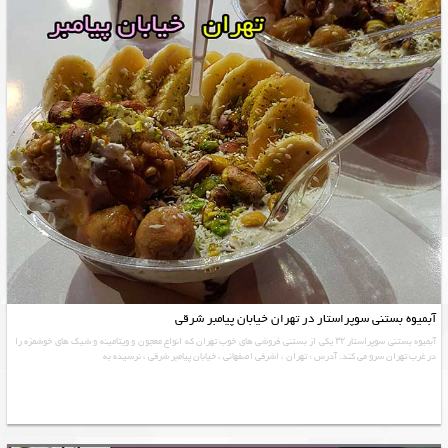
آبمیوه بستنی سوپراستار در تهران خیابان پیامبر شرقی
آبمیوه بستنی سوپراستار ۳۲ یکی از بستنی فروشی های خوب تهران که انواع معجون و ویتامینه و شیک های خوشمزه را
در غرب تهران سرو می کند. آدرس : تهران ، اشرفی اصفهانی ، خیابان پیامبر شرقی ، نرسیده به