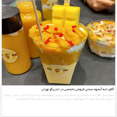
آقای انبه آبمیوه بستنی فروشی تخصصی در اندرزگو تهران
آبمیوه بستنی آقای انبه که تخصصی روی انبه کار میکنن و انواع آیتمهای مختلف رو با انبه دارند آدرس : تهران ، خیابان
اندرزگو ، مقابل کاوه ، پلاک ۴۲ ، آبمیوه آقای انبه تلفن : 02122390425 اینستاگرام mrmangoiran Mr