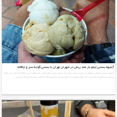
آبمیوه بستنی لیمو بار ممد ریش در شهران تهران با بستني گوجه سبز و چاقاله
آبمیوه بستنی فروشی ليموبار با مدیریت ممد ریش که دارای بستنی های جالبی مثل گوجه سبز چاقاله بادام و حتی نوتلا
بستنی بیسکوییت مادر کیت کت هوبی لوتوس و انواع سوربتو با آبمیوه های مختلف برای مشتری ها سرو می