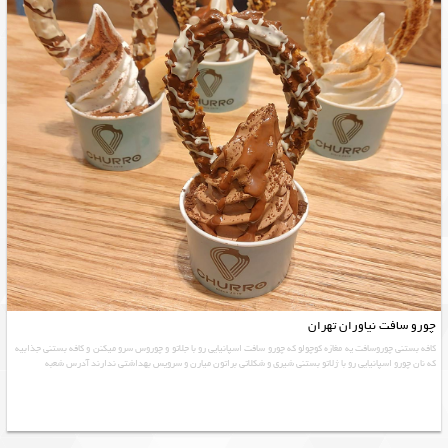
چورو سافت نیاوران تهران
کافه بستنی چوروسافت یه مغازه کوچولو که چورو سافت اسپانیایی رو با جلاتو و چوروس سرو میکنن و کافه بستنی جذابیه
که نان چورو اسپانیایی رو با ژلاتو بستنی شیری و شکلاتی براتون میارن و سرویس بهداشتی ندارند آدرس شعبه