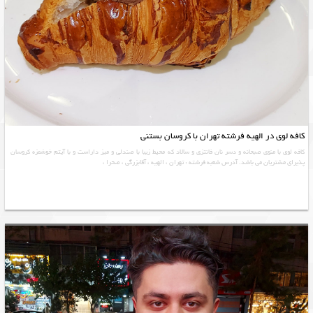
کافه لوی در الهیه فرشته تهران با کروسان بستنی
کافه لوی با منوی صبحانه و دسر نان فانتزی و سالاد که محیط زیبا با صندلی و میز داراست و با آیتم خوشمزه کروسان
پذیرای مشتریان می باشد. آدرس شعبه فرشته : تهران ، الهیه ، آقابزرگی ، صحرا ،