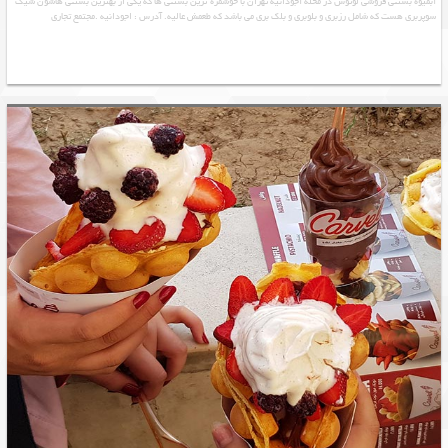
آبمیوه بستنی فروشی لوتوس در محله آجودانیه تهران با خوشمزه ترین بستنی ها که یکی از بهترین بستنی هاشون شیک
سوپربری هست که شامل رزبری و بلوبری و بلک بری می باشد که طعمش عالیه. آدرس : اجودانیه .مجتمع تجاری