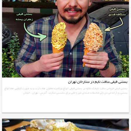
بستنی قیفی سافت تایم در ستارخان تهران
بستنی قیفی فروشی سافت تایم که علاوه بر بستنی قیفی انواع ویتامینه معجون هم دارند و به صورت کیلویی هم انواع
بستنی رو ارائه می دن ولی متاسفانه صندلی میز و جایی برای نشستن ندارند. آدرس : تهران ، خیابان