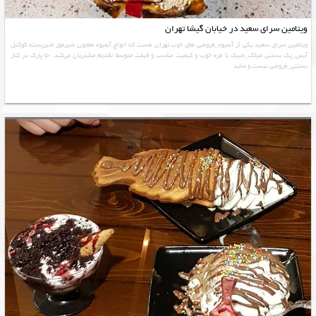
ویتامین سرای سعید در خیابان گیشا تهران
ویتامین سرای سعید یکی از آبمیوه_فروشی های خوب تهران هست که انواع آبمیوه معجون شیرموز شیرپسته کوکتل
آیس_پک بستنی میلک_شیک با مزه خوب و کیفیت مناسب و قیمت متوسط تقدیم مشتریان می‌کند. جا پارک در کنار
بستنی_فروشی نیست و شاید