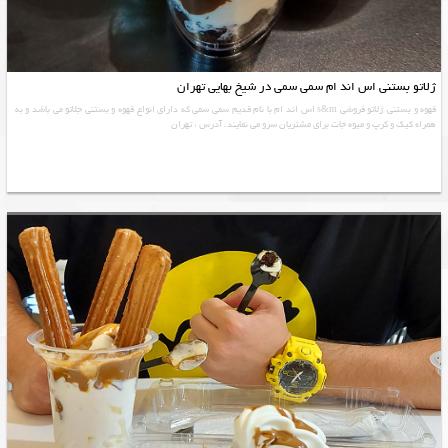
ژلاتو بستنی اس اند ام سمی سمی در شیخ بهایی تهران
قهوه و بستنی ژلاتو فروشی s&m اس اند ام با نام قدیم سمی سمی که دارای انواع قهوه و بستنی جلاتو می باشد و به
همراه کیک و کرپ و میوه جات برای مشتریان سرو می نمایند. آدرس : تهران