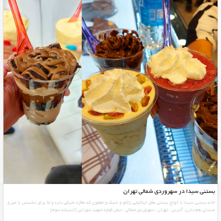
بستنی سیدا در سهروردی شمالی تهران
خانه بستنی سیدا با انواع بستنی های ایتالیایی ژلاتو و شیک و معجون که مغازه شیکی داره و جا برای نشستن با میز و
صندلی هم دارن. آدرس : تهران ، سهروردی شمالی ، نبش کوچه شهید سورانی (اندیشه سوم)