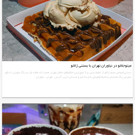
میتوجلاتو در نیاوران تهران با بستنی ژلاتو
بستنی فروشی میتو ژلاتو از لطیف ترین و با تنوع ترین جلاتوهای شمال تهران هست که مغازه ای به رنگ صورتی با دکور
صورتی رنگ هستش و محیط کوچیکی با چندتا میز و صندلی دارن. آدرس : تهران ، نیاوران