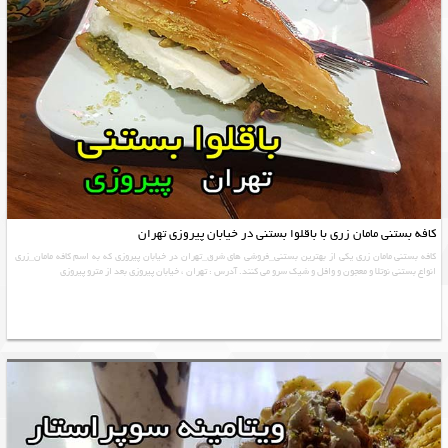
کافه بستنی مامان زری با باقلوا بستنی در خیابان پیروزی تهران
کافه بستنی مامان زری یکی از بهترین بستنی_فروشی های شرق_تهران در خیابان پیروزی که به اسم کافه مامان_زری
انواع بستنی نوتلا و معجون و وافل و شیک سرو می کنند. آدرس : تهران ، خیابان پیروزی بعد از مترو پیروزی