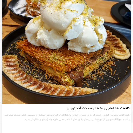
کافه کنافه لبنانی روشه در سعادت آباد تهران
کافه کنافه شیرینی لبنانی روشه که فرق باقلوای لبنانی با باقلوای ترکی توی مغز بیشتر و شیرینی کمتر هست میتونید
بشینید تو کافه شون و از انواع شیرینی ها و باقلوا ها و کنافه بستنی های خوشمزه شون سفارش بدید