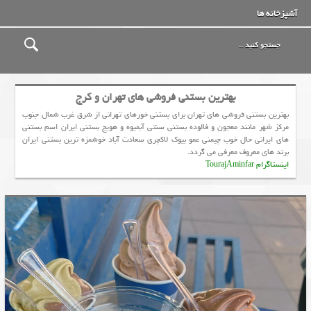
آشپزخانه ها
بهترین بستنی فروشی های تهران و کرج
بهترین بستنی فروشی های تهران برای بستنی خورهای تهرانی از شرق غرب شمال جنوب
مرکز شهر مانند معجون و فالوده بستنی سنتی آبمیوه و هویج بستني ایران اسم بستنی
های ایرانی حال خوب چیمنی عمو بیوک لاکچری سعادت آباد خوشمزه ترین بستنی ایران
برند های معروف معرفی می گردد.
اینستاگرام TourajAminfar