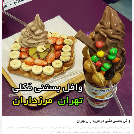
وافل بستنی مکلی در مرزداران تهران
بستنی مکلی که مکلی به غیر از وافل و بستنی چند مدل آبمیوه طبیعی و چند مدل نوشیدنی گرم هم دارد. آدرس :
تهران ، مرزداران ، ابتدای آریافر ، نبش گلدیس هفتم ، پلاک ۲۱ امتیاز : ۳ از