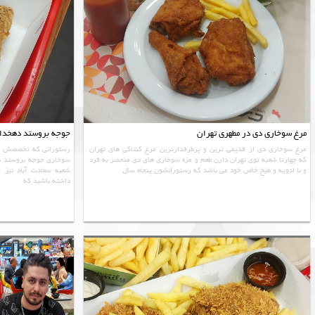
مرغ سوخاری دی در مطهری تهران
جوجه بروستد دهخدا ق
مرغ سوخاری دی از قدیمی ترین و پرطرفدارترین مرغ کنتاکی های تهران
رستورانی که تخصصش فق
که چهارتا شعبه توی تهران دارن طعم و مزه سوخاری های دی منحصر به فرد
سوخاری جوجه بروستد د
و با ادویه و طبخ خاص خود می باشد که رستورانشون پنجاه سال
شعبه سعادت آباد نیز 
داشته باشید که