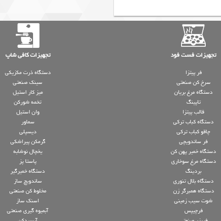
تجهیزات فست فود
تجهیزات کافی شاپ
فر پیتزا
دستگاه ذرت مکزیکی
سرخ کن صنعتی
سینک صنعتی
دستگاه مرغ بریان
میز کار استیل
تاپینگ
تخمه شورکن
قالب پیتزا
وان استیل
دستگاه کباب ترکی
سماور
چاقو کباب ترکی
دیسپلی
فر ساندویچی
گرمکن پیراشکی
دستگاه خمیر پهن کن
یخچال نوشابه
دستگاه مرغ سوخاری
پاستا پز
بردینگ
دستگاه خمیرگیر
دستگاه بلال تنوری
ساندویچ ساز
دستگاه همبرگر زن
مخلوط کن صنعتی
شوت سیب زمینی
اسنک ساز
فرچیپس
آبمیوه گیری صنعتی
فریزر صنعتی
آبسردکن