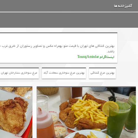
آشپزخانه ها
بهترین کنتاکی های تهران با قیمت منو بهمراه عکس و تصاویر رستوران از شرق غر
باشد.
اینستاگرام TourajAminfar
بهترین مرغ کنتاکی
بهترین مرغ سوخاری سعادت آباد
مرغ سوخاری ستارخان تهران