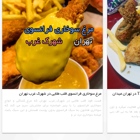
فست فود تهران مرغ سوخاری تی اف سی TFC در تهران میدان
مرغ سوخاری فرانسوی قلب طلایی در شهرک غرب تهران
فست فود قلب طلایی در شهرک_غرب تهران که مرغ_کنتاکی و انواع
سوخاری فرانسوی را با پنیر خوشمزه برای مشتریان سرو می کند که
ی فعالیت میکرد و اون
سوخارى هاشون به سبك فرانسوى بدون پوست هستش و اين سبك باعث
 بعد ها به تی اف سی
ميشه سوخاري ترد تر و
 واسه