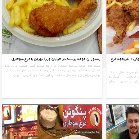
توران کابوکی + تاریخچه مرغ
رستوران جوجه برشته در خیابان وزرا تهران با مرغ سوخاری
فست فود جوجه برشته خیابون وزرا که میشه گفت قدیمی ترین مرغ
کنتاکی ایرانه که سوخاری رو به شکل بروستد شده در کنار سیب زمینی
اولین مرغ سوخاری ایران KFC آمریکایی بوده که تو خرداد سال 1357
میاره و بیشتر از پنجاه سال سابقه داره این فست فود آدرس : تهران ،
ا خانومش از آمریکا به
 شعبه رستوران KFC رو تو ایران برِ میدون تجریش