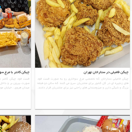
چیکن فامیلی در ستارخان تهران
چیکن کانتر با مرغ س
چیکن فامیلی ستارخان که تخصصی مرغ سوخاری رو به صورت فست فود
فست فود چیکن کانتر د
های زنجیره ای در کل کشور برای مشتریان سرو می کنند که سالن دو طبقه
صورت بیرون بر و داخل 
بزرگ و شیکی دارن و میزوصندلی های راحتی نیز برای مشتریان قرار دادند.
میدان هروی ، خیابان م