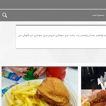
شعبه ولیعصر میدان ولیعصر یزد رشت مرغ سوخاري خروس مرغ سوخاری دی كابوكي می