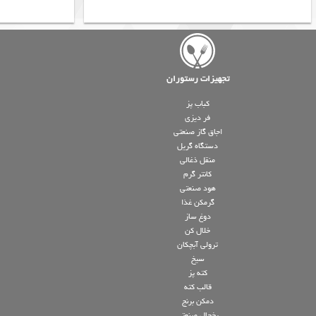
تجهیزات رستوران
کباب پز
فر دیزی
اجاق گاز صنعتی
دستگاه گریل
منقل ذغالی
کانتر گرم
هود صنعتی
گرمکن غذا
دوغ ساز
خلال کن
ترولی آبچکان
سیخ
کته پز
قالب کته
دمکن برنج
یخچال صنعتی