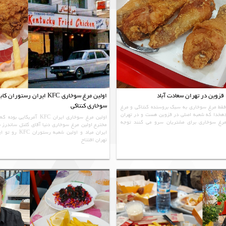
زوین در تهران سعادت آباد
اولین مرغ سوخاری KFC ایران رس
سوخاری کنتاکی
ط مرغ سوخاری به سبک بروستده کنتاکی و مرغ
هخدا که شعبه اصلی در قزوین هست و در تهران
مرغ سوخاری برای مشتریان سرو می کنند توجه
مخترع اولین مرغ سوخاری دنیا آقای کلنل ساندرز ب
ایران میاد و اولین
تهران افتتاح