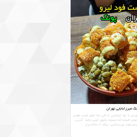
 میرزابابایی تهران
ان با تِم ایتالیایی با کلی غذا های فست فودی
وش قیمته که میتونه پاتوق خوبی باشه. آدرس :
وار میرزابابایی ، پلاک 4 سالادسزار