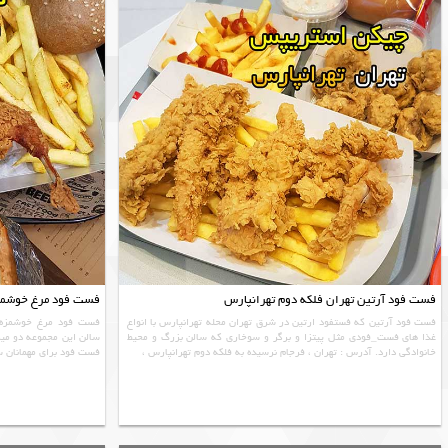
فست فود آرتین تهران فلکه دوم تهرانپارس
فست فود مرغ خوشمزه 
فست فود آرتین که فستفود ارتین در شرق تهران محله تهرانپارس با انواع
فست فود مرغ خوشمزه ی
غذا های فست_فودی مثل پیتزا و برگر و سوخاری که سالن بزرگ و محیط
سالن این مجموعه دو میز
خانوادگی دارد. آدرس : تهران ، فرجام نرسیده به فلکه دوم تهرانپارس ،
فست فود برای مهمانان سر