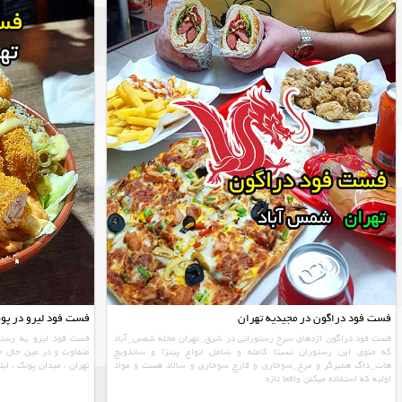
فست فود دراگون در مجیدیه تهران
فست فود لیرو در پونک
فست فود دراگون اژدهای سرخ رستورانی در شرق_تهران محله شمس_آباد
فست فود لیرو یه رستور
که منوی این رستوران نسبتا کامله و شامل انواع پیتزا و ساندویچ
متفاوت و در عین حال خ
هات_داگ همبرگر و مرغ_سوخاری و قارچ سوخاری و سالاد هست و مواد
تهران ، میدان پونک ، ابتدای بل
اولیه که استفاده میکنن واقعا تازه