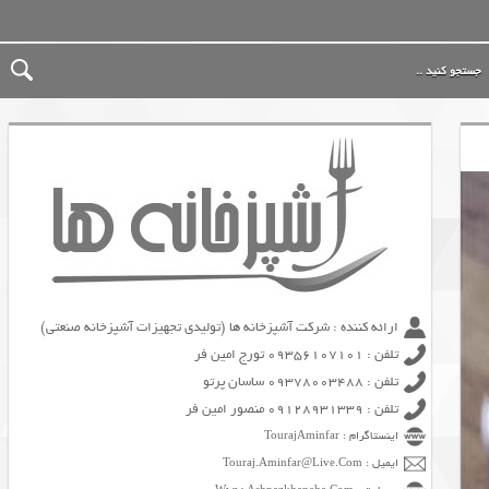
ارائه کننده : شرکت آشپزخانه ها (تولیدی تجهیزات آشپزخانه صنعتی)
تلفن : 09356107101 تورج امین فر
تلفن : 09378003488 ساسان پرتو
تلفن : 09128931339 منصور امین فر
اینستاگرام : TourajAminfar
ایمیل : Touraj.Aminfar@Live.Com