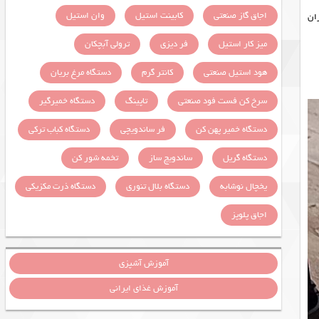
اجاق گاز صنعتی
کابینت استیل
وان استیل
زان
میز کار استیل
فر دیزی
ترولی آبچکان
هود استیل صنعتی
کانتر گرم
دستگاه مرغ بریان
سرخ کن فست فود صنعتی
تاپینگ
دستگاه خمیرگیر
دستگاه خمیر پهن کن
فر ساندویچی
دستگاه کباب ترکی
دستگاه گریل
ساندویچ ساز
تخمه شور کن
یخچال نوشابه
دستگاه بلال تنوری
دستگاه ذرت مکزیکی
اجاق پلوپز
آموزش آشپزی
آموزش غذای ایرانی