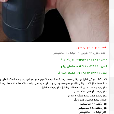
قیمت : 12میلیون تومان
ابعاد : طول 24 عرض 16 تیغه 10 سانتیمتر
تلفن : 09356107101 تورج امین فر
تلفن : 09378003488 ساسان پرتو
تلفن : 09128931339 منصور امین فر
کاتر کباب ترکی شارژی برقی صنعتی مارک دایموند کشور چین برای برش اتوماتیک آسان و
با استفاده از کاتر برقی علاه بر صرفه جویی در زمان خود می توانید تکه ها و لایه هایی م
دارای دو عدد باتری اضافه قابل شارژ دارای پایه شارژ
دارای پیچگوشتی مخصوص
دارای دو عدد تیغه صاف و اره ای
جنس تیغه استیل ضد زنگ
طول کلی 24 سانتیمتر
طول دهنه 15 سانتیمتر
قطر تیغه 10 سانتیمتر