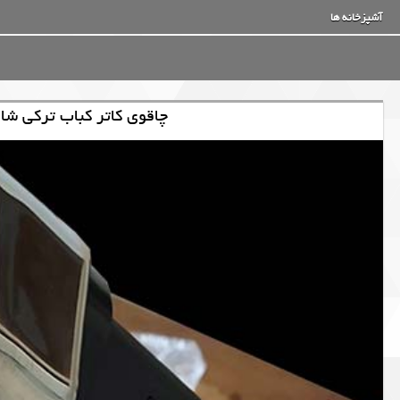
آشپزخانه ها
چاقوی کاتر کباب ترکی شا