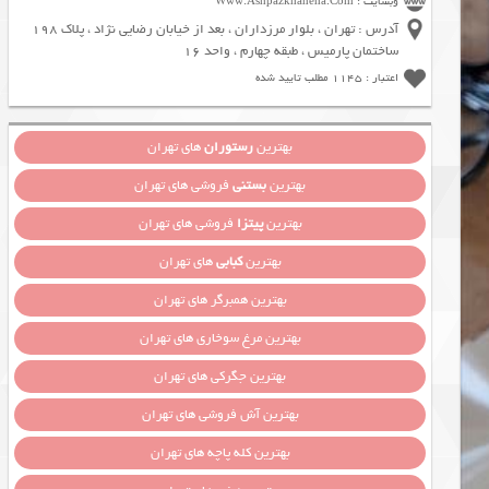
وبسایت : Www.Ashpazkhaneha.Com
آدرس : تهران ، بلوار مرزداران ، بعد از خیابان رضایی نژاد ، پلاک 198
ساختمان پارمیس ، طبقه چهارم ، واحد 16
اعتبار : 1145 مطلب تایید شده
بهترین
رستوران
های تهران
بهترین
بستنی
فروشی های تهران
بهترین
پیتزا
فروشی های تهران
بهترین
کبابی
های تهران
بهترین همبرگر های تهران
بهترین مرغ سوخاری های تهران
بهترین جگرکی های تهران
بهترین آش فروشی های تهران
بهترین کله پاچه های تهران