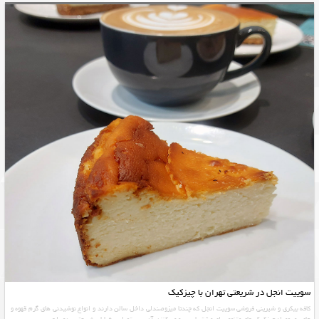
سوییت انجل در شریعتی تهران با چیزکیک
کافه بیکری و شیرینی فروشی سوییت انجل که چندتا میزوصندلی داخل سالن دارند و انواع نوشیدنی های گرم قهوه و