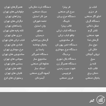
کباب پز
فر پیتزا
دستگاه ذرت مکزیکی
همبرگرهای تهران
فر دیزی
سرخ کن صنعتی
سینک صنعتی
چلوکبابی های تهران
اجاق گاز صنعتی
دستگاه مرغ بریان
میز کار استیل
پیتزاهای تهران
دستگاه گریل
تاپینگ
تخمه شورکن
جگرکی های تهران
منقل ذغالی
قالب پیتزا
وان استیل
پاستاهای تهران
کانتر گرم
دستگاه کباب ترکی
سماور
کله پاچه های تهران
هود صنعتی
چاقو کباب ترکی
دیسپلی
دیزی های تهران
گرمکن غذا
فر ساندویچی
گرمکن پیراشکی
کباب ترکی های تهران
دوغ ساز
دستگاه خمیر پهن کن
یخچال نوشابه
قنادی های تهران
خلال کن
دستگاه مرغ سوخاری
پاستا پز
مرغ سوخاری تهران
ترولی آبچکان
بردینگ
دستگاه خمیرگیر
ساندویچی های تهران
سیخ
دستگاه بلال تنوری
ساندویچ ساز
سوشی های تهران
کته پز
دستگاه همبرگر زن
مخلوط کن صنعتی
بستنی های تهران
قالب کته
شوت سیب زمینی
اسنک ساز
کافه های تهران
دمکن برنج
فرچیپس
آبمیوه گیری صنعتی
قلیان های تهران
یخچال صنعتی
فریزر صنعتی
آبسردکن
رستوران های کرج
آمار