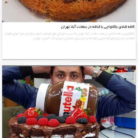
کافه قنادی باکلاواچی با کنافه در سعادت آباد تهران
باکلاواچی یه کافه قنادی در محله سعادت_آباد تهران که دسر و خوراکی های خوشمزه کشور ترکیه رو مثل انواع باقلوا و
کنافه و دسر ترکی مثل کازاندیبی و لواشک و عسل برای مشتریان سرو می کند. آدرس : تهران ،