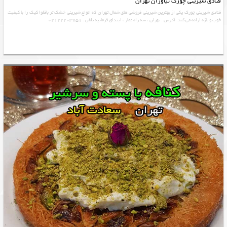
قنادی شیرینی چورک نیاوران تهران
قنادی شیرینی چورک یکی از بهترین شيريني فروشی های شمال تهران که انواع شیرینی خشک تر باقلوا کیک را با کیفیت
خوب و تازه ارائه می کند. آدرس : تهران ، سه راه عمار ، ابتدای فرمانيه تلفن : 02122203751