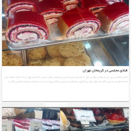
قنادی مجلسی در کریمخان تهران
قنادی مجلسی زیر پل کریمخان تهران یکی از قدیمی ترین شیرینی فروشی های اصیل و قدیمی تهران که حدود پنجاه سال
قدمتشونه و به نون خامه ای های سایز بزرگشون معروفن و شیرینی هاش روزانه درست میشه و فروشششون بالاست