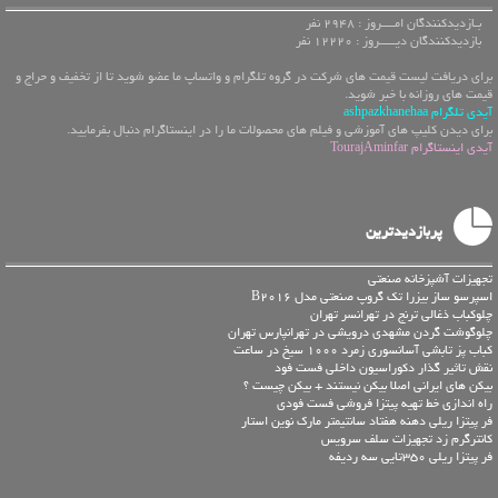
بـازدیدکنندگان امــــروز : 2948 نفر
بازدیدکنندگان دیـــــروز : 12220 نفر
برای دریافت لیست قیمت های شرکت در گروه تلگرام و واتساپ ما عضو شوید تا از تخفیف و حراج و
قیمت های روزانه با خبر شوید.
آیدی تلگرام ashpazkhanehaa
برای دیدن کلیپ های آموزشی و فیلم های محصولات ما را در اینستاگرام دنبال بفرمایید.
آیدی اینستاگرام TourajAminfar
پربازدیدترین
تجهیزات آشپزخانه صنعتی
اسپرسو ساز بیزرا تک گروپ صنعتی مدل B2016
چلوکباب ذغالی ترنج در تهرانسر تهران
چلوگوشت گردن مشهدی درویشی در تهرانپارس تهران
کباب پز تابشی آسانسوری زمرد 1000 سیخ در ساعت
نقش تاثیر گذار دکوراسیون داخلی فست فود
بیکن های ایرانی اصلا بیکن نیستند + بیکن چیست ؟
راه اندازی خط تهیه پیتزا فروشی فست فودی
فر پیتزا ریلی دهنه هفتاد سانتیمتر مارک نوین استار
کانترگرم زد تجهيزات سلف سرویس
فر پیتزا ریلی 350تایی سه ردیفه