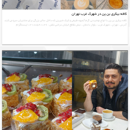
کافه بیکری بن پن در شهرک غرب تهران
کافه بیکری بن پن با انواع نوشیدنی گرم آبمیوه طبیعی و کیک شیرینی که داخل سالن بزرگی برای مشتریان سرو می کنند
آدرس : تهران ، شهرک غرب ، بلوار دادمان ، نبش تقاطع خیابان درختی تلفن : 02188591026 اینستاگرام