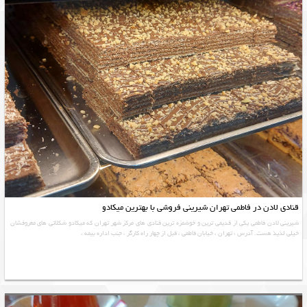
قنادی لادن در فاطمی تهران شیرینی فروشی با بهترین میکادو
شیرینی لادن فاطمی یکی از قدیمی ترین و خوشمزه ترین قنادی های مرکز شهر تهران که میکادو شکلاتی های معروفشان
خیلی لذیذ هست. آدرس : تهران ، خیابان فاطمی ، قبل از چهار راه کارگر ، جنب اداره بیمه ،