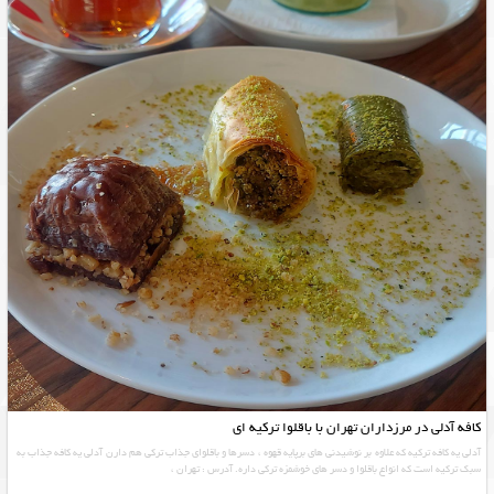
کافه آدلی در مرزداران تهران با باقلوا ترکیه ای
آدلی یه کافه ترکیه که علاوه بر نوشیدنی های برپایه قهوه ، دسرها و باقلوای جذاب ترکی هم دارن آدلی یه کافه جذاب به
سبک ترکیه است که انواع باقلوا و دسر های خوشمزه ترکی داره. آدرس : تهران ،