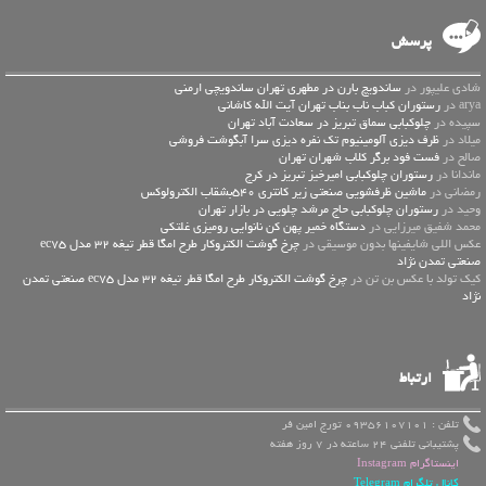
پرسش
شادی علیپور در
ساندویچ بارن در مطهری تهران ساندویچی ارمنی
arya در
رستوران کباب ناب بناب تهران آیت الله کاشانی
سپیده در
چلوکبابی سماق تبریز در سعادت آباد تهران
میلاد در
ظرف دیزی آلومینیوم تک نفره دیزی سرا آبگوشت فروشی
صالح در
فست فود برگر کلاب شهران تهران
ماندانا در
رستوران چلوکبابی امیرخیز تبریز در کرج
رمضانی در
ماشین ظرفشویی صنعتی زیر کانتری 540بشقاب الکترولوکس
وحید در
رستوران چلوکبابی حاج مرشد چلویی در بازار تهران
محمد شفیق میرزایی در
دستگاه خمیر پهن کن نانوایی رومیزی غلتکی
عكس اللي شايفينها بدون موسيقى در
چرخ گوشت الکتروکار طرح امگا قطر تیغه 32 مدل ec75
صنعتی تمدن نژاد
کیک تولد با عکس بن تن در
چرخ گوشت الکتروکار طرح امگا قطر تیغه 32 مدل ec75 صنعتی تمدن
نژاد
ارتباط
تلفن : 09356107101 تورج امین فر
پشتیبانی تلفنی 24 ساعته در 7 روز هفته
اینستاگرام Instagram
کانال تلگرام Telegram