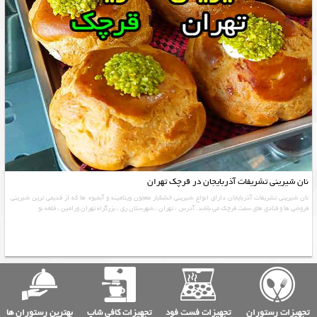
نان شیرینی تشریفات آذربایجان در قرچک تهران
نان شیرینی تشریفات آذربایجان دارای انواع شیرینی خشکبار معجون ویتامینه و آبمیوه ها که از قدیمی ترین شیرینی
فروشی ها و قنادی های سمت قرچک می باشد. آدرس : تهران ، شهرستان ری ، بزرگراه تهران ورامین ، قلعه نو
تجهیزات رستوران
تجهیزات فست فود
تجهیزات کافی شاپ
بهترین رستوران ها