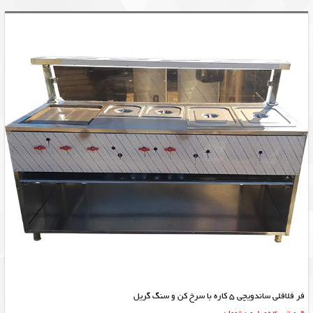
فر فلافلی ساندویچی 5 کاره با سرخ کن و سنگ گریل