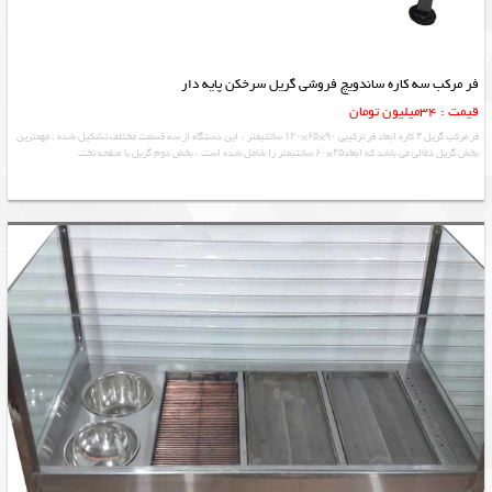
فر مرکب سه کاره ساندویچ فروشی گریل سرخکن پایه دار
قیمت : 34میلیون تومان
فر مرکب گریل ۳ کاره ابعاد فر ترکیبی ۹۰×۶۵×۱۲۰ سانتیمتر ، این دستگاه از سه قسمت مختلف تشکیل شده ، مهمترین
بخش گریل ذغالی می باشد که ابعاد۴۵×۶۰ سانتیمتر را شامل شده است ، بخش دوم گریل با صفحه تخت