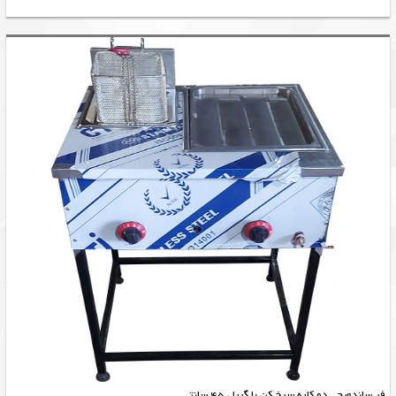
فر ساندویچی دو کاره سرخ کن با گریل 45 سانتی