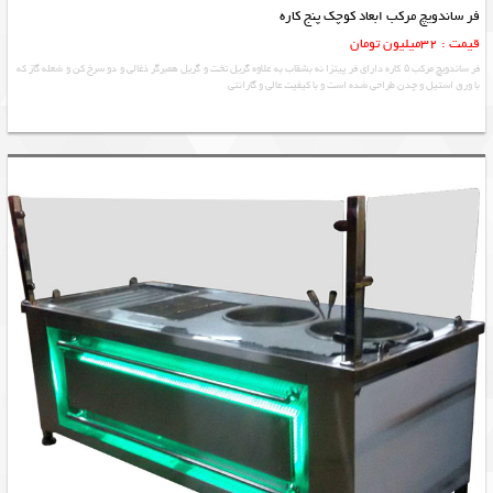
فر ساندویچ مرکب ابعاد کوچک پنج کاره
قیمت : 32میلیون تومان
فر ساندویچ مرکب ۵ کاره دارای فر پیتزا نه بشقاب به علاوه گریل تخت و گریل همبرگر ذغالی و دو سرخ کن و شعله گاز که
با ورق استیل و چدن طراحی شده است و با کیفیت عالی و گارانتی