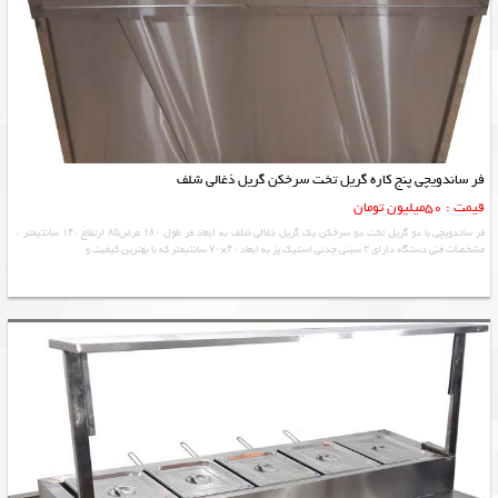
فر ساندویچی پنج کاره گریل تخت سرخکن گریل ذغالی شلف
قیمت : 50میلیون تومان
فر ساندویچی با دو گریل تخت دو سرخکن یک گریل ذغالی شلف به ابعاد فر طول ۱۸۰ عرض۸۵ ارتفاع ۱۴۰ سانتیمتر ،
مشخصات فنی دستگاه دارای ۲ سینی چدنی استیک پز به ابعاد ۴۰×۷۰ سانتیمتر که با بهترین کیفیت و