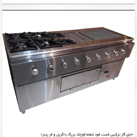
اجاق گاز ترکیبی فست فود شعله کوچک بزرگ با گریل و فر پیتزا