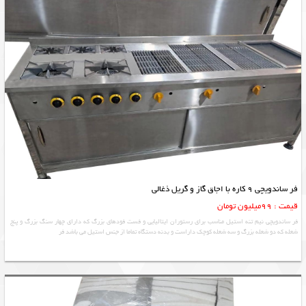
فر ساندویچی 9 کاره با اجاق گاز و گریل ذغالی
قیمت : 99میلیون تومان
فر ساندویچی نیم تنه استیل مناسب برای رستوران ایتالیایی و فست فودهای بزرگ که دارای چهار سنگ بزرگ و پنج
شعله که دو شعله بزرگ و سه شعله کوچک داراست و بدنه دستگاه تماما از جنس استیل می باشد فر