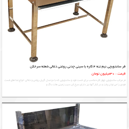
فر ساندویچی نیم تنه 4 کاره با سینی چدنی روغنی ذغالی شعله سرخکن
قیمت : 30میلیون تومان
فر مرکب ساندویچی چهار کاره مناسب برای فست فود و ساندویچی که با دو مدل گریل روغنی و ذغالی انواع غذاهای فست
فودی را می توان پخت و در کنار آنها نیز دارای سرخ کن سیب زمینی هات داگ و