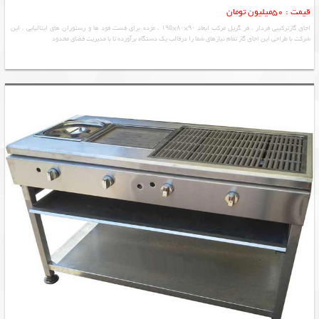
قیمت : 50میلیون تومان
اجاق گازترکیبی فردار ، فر گریل مرکب ابعاد ۹۰×۸۰×۱۹۵ ، مژده برای فست فود ها و رستوران های ایتالیایی ، این
شرکت با طراحی این اجاق گاز تمام نیازهای شما را درقالب یک دستگاه برآورده تا با مدیریت فضای محدود