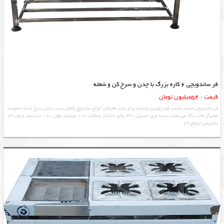
فر ساندویچی 6 کاره بزرگ با چدن و سرخ کن و شعله
قیمت : 54میلیون تومان
فر ساندویچی مناسب فست فود بهترین وسیله برای پخت همزمان انواع ساندویچ فلافل سیب زمینی سرخ شده سمبوسه
همبرگر هات داگ می باشد. بدنه ورق استیل 430 بگیر خشدار ضخامت 0/6 میلیمتر طول 180 سانتیمتر عرض 73
سانتیمتر ارتفاع 89