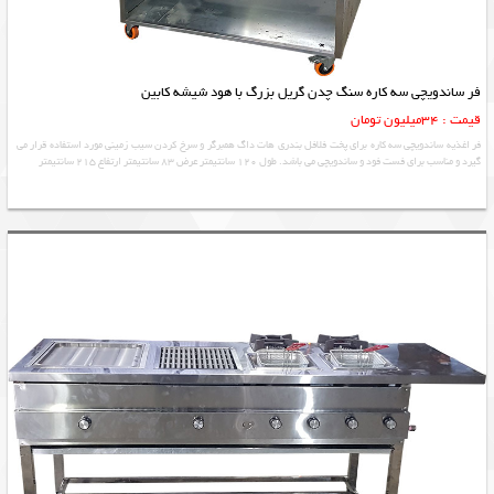
فر ساندویچی سه کاره سنگ چدن گریل بزرگ با هود شیشه کابین
قیمت : 34میلیون تومان
فر اغذیه ساندویچی سه کاره برای پخت فلافل بندری هات داگ همبرگر و سرخ کردن سیب زمینی مورد استفاده قرار می
گیرد و مناسب برای فست فود و ساندویچی می باشد. طول 120 سانتیمتر عرض 83 سانتیمتر ارتفاع 215 سانتیمتر