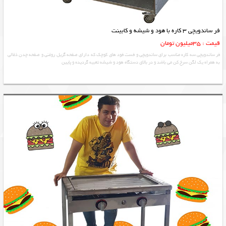
فر ساندویچی 3 کاره با هود و شیشه و کابینت
قیمت : 35میلیون تومان
فر ساندویچی سه کاره مناسب برای ساندویچی و فست فود های کوچک که دارای صفحه گریل روغنی و صفحه چدن ذغالی
به همراه یک لگن سرخ کن می باشد و در بالای دستگاه هود و شیشه تعبیه گردیده و پایین