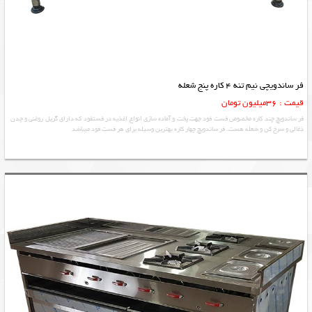
فر ساندویچی نیم تنه 4 کاره پنج شعله
قیمت : 36میلیون تومان
فر ساندویچ چند کاره مخصوص فست فود جهت پخت و آماده سازی انواع اغذیه در فستفود که دارای گریل روغنی و چدن
ذغالی و سرخ کن و شعله هست. فر ساندویچ چهار کاره بهترین وسیله برای هر فست فود میباشد