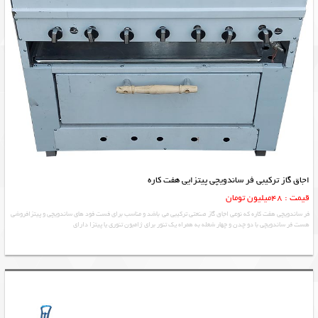
اجاق گاز ترکیبی فر ساندویچی پیتزایی هفت کاره
قیمت : 48میلیون تومان
فر ساندویچی هفت کاره که نوعی اجاق گاز صنعتی ترکیبی می باشد و مناسب برای فست فود های ساندویچی و پیتزافروشی
هست فر ساندویچی با دو چدن و چهار شعله به همراه یک تنور برای ژامبون تنوری یا پیتزا دارای