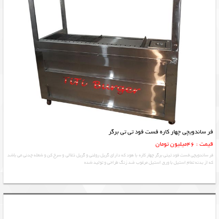
فر ساندویچی چهار کاره فست فود تی تی برگر
قیمت : 46میلیون تومان
فر ساندویچی فست فود تیتی برگر چهار کاره با هود که دارای گریل روغنی و گریل ذغالی و سرخ کن و شعله چدنی می باشد
که از بدنه تمام استیل با ورق استیل مرغوب ضد زنگ طراحی و تولید شده