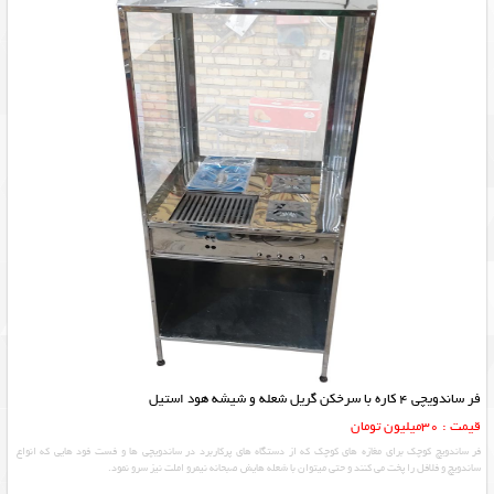
فر ساندویچی 4 کاره با سرخکن گریل شعله و شیشه هود استیل
قیمت : 30میلیون تومان
فر ساندویچ کوچک برای مغازه های کوچک که از دستگاه های پرکاربرد در ساندویچی ها و فست فود هایی که انواع
ساندویچ و فلافل را پخت می کنند و حتی میتوان با شعله هایش صبحانه نیمرو املت نیز سرو نمود.