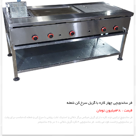
فر ساندویچی چهار کاره با گریل سرخ کن شعله
قیمت : 38میلیون تومان
فر ساندویچ ترکیبی چند کاره دارای گریل میکس برگر ذغالی و استیک تخت روغنی با سرخ کن و شعله که مناسب برای پخت
در ساندویچی و فست فود می باشد. فر ساندویچی 4 کاره گریل ذغالی 60 در 45 سانتیمتر