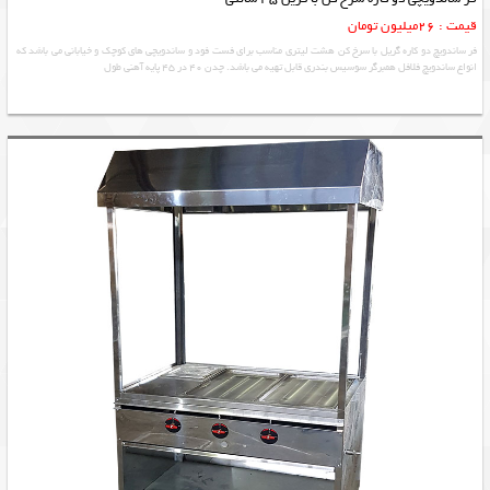
قیمت : 26میلیون تومان
فر ساندویچ دو کاره گریل با سرخ کن هشت لیتری مناسب برای فست فود و ساندویچی های کوچک و خیابانی می باشد که
انواع ساندویچ فلافل همبرگر سوسیس بندری قابل تهیه می باشد. چدن 40 در 45 پایه آهنی طول