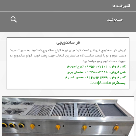
آشپزخانه ها
فر ساندویچی
فروش فر ساندویچ فروشی فست فود برای تهیه انواع ساندویچ فستفود به صورت خرید
دست دوم و نو با قیمت مناسب که مناسبترین انتخاب جهت پخت خوب انواع ساندویچ به
صورت دست دوم و نو خواهد بود.
تلفن فروش : 09356107101 تورج امین فر
تلفن فروش : 09378003488 ساسان پرتو
تلفن فروش : 09128931339 منصور امین فر
اینستاگرام TourajAminfar