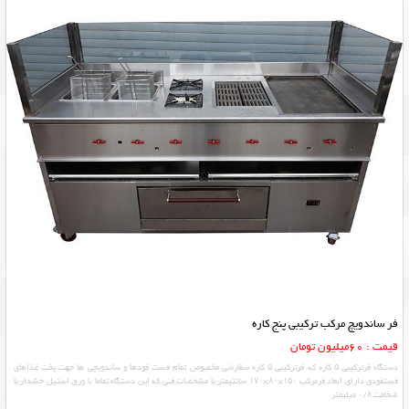
فر ساندویچ مرکب ترکیبی پنج کاره
قیمت : 60میلیون تومان
دستگاه فرترکیبی ۵ کاره که فرترکیبی ۵ کاره سفارشی مخصوص تمام فست فودها و ساندویچی ها جهت پخت غذاهای
فستفودی دارای ابعاد فرمرکب ۱۵۰×۸۰×۱۷۰ سانتیمتر با مشخصات فنی که این دستگاه تماما با ورق استیل خشدار با
ضخامت ۰/۸ میلیمتر