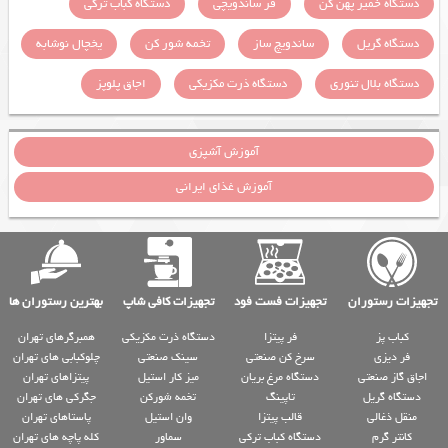
دستگاه خمیر پهن کن
فر ساندویچی
دستگاه کباب ترکی
دستگاه گریل
ساندویچ ساز
تخمه شور کن
یخچال نوشابه
دستگاه بلال تنوری
دستگاه ذرت مکزیکی
اجاق پلوپز
آموزش آشپزی
آموزش غذای ایرانی
تجهیزات رستوران
تجهیزات فست فود
تجهیزات کافی شاپ
بهترین رستوران ها
کباب پز
فر پیتزا
دستگاه ذرت مکزیکی
همبرگرهای تهران
فر دیزی
سرخ کن صنعتی
سینک صنعتی
چلوکبابی های تهران
اجاق گاز صنعتی
دستگاه مرغ بریان
میز کار استیل
پیتزاهای تهران
دستگاه گریل
تاپینگ
تخمه شورکن
جگرکی های تهران
منقل ذغالی
قالب پیتزا
وان استیل
پاستاهای تهران
کانتر گرم
دستگاه کباب ترکی
سماور
کله پاچه های تهران