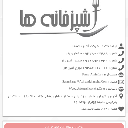
ارائه کننده : شرکت آشپزخانه ها
تلفن : 09378003488 ساسان پرتو
تلفن : 09128931339 منصور امین فر
تلفن : 09356107101 تورج امین فر
اینستاگرام : TourajAminfar
ایمیل : SasanParto@Ashpazkhaneha.Com
وبسایت : Www.Ashpazkhaneha.Com
آدرس : تهران ، بلوار مرزداران ، بعد از خیابان رضایی نژاد ، پلاک 198 ساختمان
پارمیس ، طبقه چهارم ، واحد 16
اعتبار : 564 مطلب تایید شده
بهترین
رستوران
های تهران