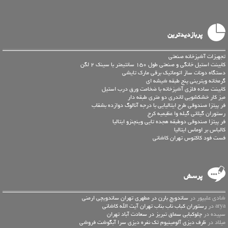
پربازدیدترین
تجهیزات آشپزخانه صنعتی
کابینت استیل خانگی و صنعتی طول 150 سانتیمتر با سینک 2 لگن
دستگاه دونات ساز اتوماتیک برقی مارک تایشی
گرمخانه ویترینی پنج طبقه شیشه ای
کابینت ساده فلزی آشپزخانه با ضخامت ورق درب استیل
میز کار خشکشویی لاندری دو متری طبقه دار
فر پیتزا صندوقی طرح ایتالیایی با درجه آنالوگ دوازده بشقاب
رستوران گیلانی گیله وا عظیمیه کرج
فر پیتزا صندوقی دوطبقه هجده تایی وینچنزو ایتالیا
کالباس بر اوماس ایتالیا
فست فود کاکتوس تهران کاشانی
پرسش
شادی علیپور در
ساندویچ بارن در مطهری تهران ساندویچی ارمنی
arya در
رستوران کباب ناب بناب تهران آیت الله کاشانی
سپیده در
چلوکبابی سماق تبریز در سعادت آباد تهران
میلاد در
ظرف دیزی آلومینیوم تک نفره دیزی سرا آبگوشت فروشی