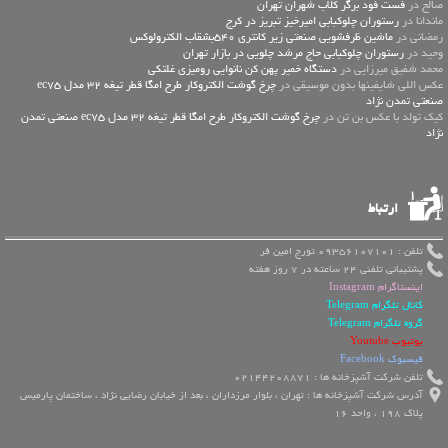
صالح در
فست فود برگر کلاب شهران تهران
ماندانا در
رستوران چلوکبابی امیرخیز تبریز در کرج
رمضانی در
ماشین ظرفشویی صنعتی زیر کانتری 540بشقاب الکترولوکس
وحید در
رستوران چلوکبابی حاج مرشد چلویی در بازار تهران
محمد شفیق میرزایی در
دستگاه خمیر پهن کن نانوایی رومیزی غلتکی
عكس اللي شايفينها بدون موسيقى در
چرخ گوشت الکتروکار طرح امگا قطر تیغه 32 مدل ec75
صنعتی تمدن نژاد
کیک تولد با عکس بن تن در
چرخ گوشت الکتروکار طرح امگا قطر تیغه 32 مدل ec75 صنعتی تمدن
نژاد
ارتباط
تلفن : 09356107101 تورج امین فر
پشتیبانی تلفنی 24 ساعته در 7 روز هفته
اینستاگرام Instagram
کانال تلگرام Telegram
گروه تلگرام Telegram
یوتیوب Youtube
فیسبوک Facebook
تلفن شرکت آشپزخانه ها : 02144208871
آدرس شرکت آشپزخانه ها : تهران ، بلوار مرزداران ، بعد از خیابان رضایی نژاد ، ساختمان پارمیس
پلاک 198 ، واحد 16