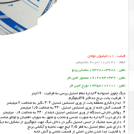
قیمت : 101میلیون تومان
ابعاد : 120در110در90 سانتیمتر
تلفن : 09378003488 ساسان پرتو
تلفن : 09128931339 منصور امین فر
تلفن : 09356107101 تورج امین فر
دیگ چلوپز استوانه ۳جداره تمام استیل پرسی به ظرفیت ۱۷۰لیتر
۱. ظرفیت پخت برنج حداکثر ۲۵کیلوگرم
۲. جداره کناری محفظه پخت از ورق استنلس استیل ۳۰۴ نگیر به ضخامت ۲ میلیمتر
۳. قسمت آتش خانه از ورق استنلس استیل ۴۳۰ به ضخامت ۱/۵ میلیمتر
۴. روکش خارجی دستگاه از ورق استنلس استیل خشدار ۴۳۰ به ضخامت ۰/۸ میلیمتر
۵. دارای درب ۲جداره به صورت عدسی و محدب و مجهز به سوپاپ اطمینان و لولای مناسب جهت حفظ وزن درب و سهولت باز و بسته کردن درب با استفاده از فنر خواهد بود.
۶. دارای سبد مشبک از جنس استیل نگیر در داخل
دیگ
جهت جلوگیری از تشکیل ته دیگ
۷. دارای شیر تمام استیل به قطر ۲/۵ اینچ جهت تخلیه و آبکشی برنج
۸. با قابلیت جدا شدن مخزن اصلی از قسمت شاسی و آتش خانه