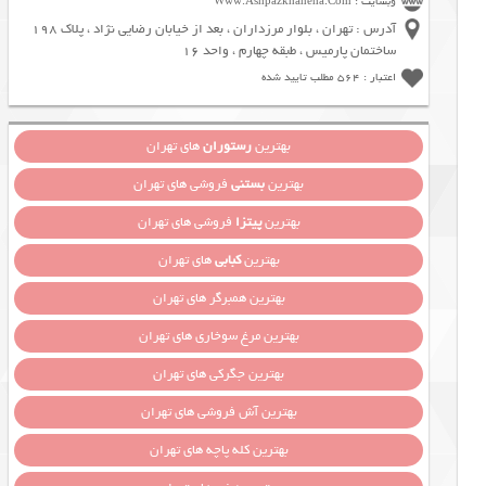
وبسایت : Www.Ashpazkhaneha.Com
آدرس : تهران ، بلوار مرزداران ، بعد از خیابان رضایی نژاد ، پلاک 198
ساختمان پارمیس ، طبقه چهارم ، واحد 16
اعتبار : 564 مطلب تایید شده
بهترین
رستوران
های تهران
بهترین
بستنی
فروشی های تهران
بهترین
پیتزا
فروشی های تهران
بهترین
کبابی
های تهران
بهترین همبرگر های تهران
بهترین مرغ سوخاری های تهران
بهترین جگرکی های تهران
بهترین آش فروشی های تهران
بهترین کله پاچه های تهران