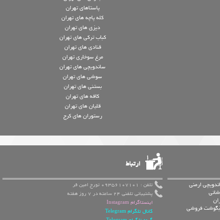
پاستاهای تهران
کله پاچه های تهران
دیزی های تهران
کباب ترکی های تهران
قنادی های تهران
مرغ سوخاری تهران
ساندویچی های تهران
سوشی های تهران
بستنی های تهران
کافه های تهران
قلیان های تهران
رستوران های کرج
ارتباط
ندویچی ارمنی
تلفن : 09356107101 تورج امین فر
شانی
پشتیبانی تلفنی 24 ساعته در 7 روز هفته
ان
اینستاگرام Instagram
 آبگوشت فروشی
کانال تلگرام Telegram