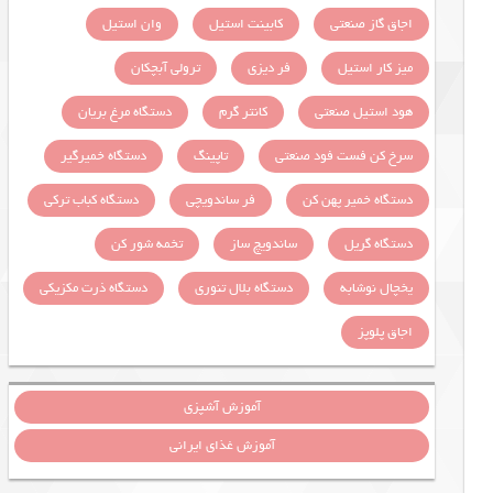
اجاق گاز صنعتی
کابینت استیل
وان استیل
میز کار استیل
فر دیزی
ترولی آبچکان
هود استیل صنعتی
کانتر گرم
دستگاه مرغ بریان
سرخ کن فست فود صنعتی
تاپینگ
دستگاه خمیرگیر
دستگاه خمیر پهن کن
فر ساندویچی
دستگاه کباب ترکی
دستگاه گریل
ساندویچ ساز
تخمه شور کن
یخچال نوشابه
دستگاه بلال تنوری
دستگاه ذرت مکزیکی
اجاق پلوپز
آموزش آشپزی
آموزش غذای ایرانی