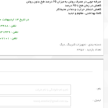
صرفه جویی در مصرف روغن به میزان ۶۵ درصد طبخ بدون روغن
کاهش در زمان طبخ تا ۶۵ درصد
کاهش انتشار حرارت و دما در محیط کار
کاملا بهداشتی ، مقاوم و جدید
در تاریخ 13 اردیبهشت 1400 این مطلب نوشته شده است.
تلفن : 09378003488 ساسان پرتو
تلفن : 09128931339 منصور امین فر
تلفن : 09356107101 تورج امین فر
دسته بندی :
تجهیزات کترینگ
,
دیگ
تعداد بازدید : 2357
نام :
ایمیل :