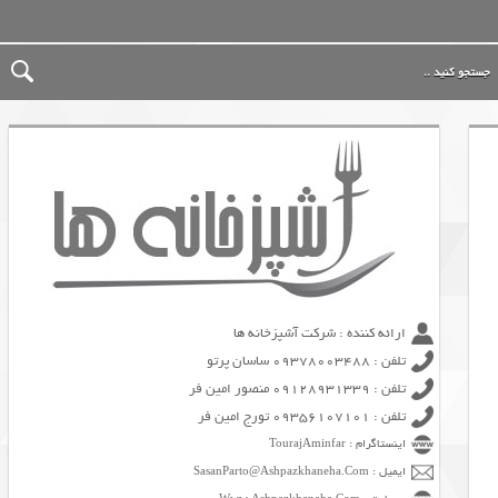
ارائه کننده : شرکت آشپزخانه ها
تلفن : 09378003488 ساسان پرتو
تلفن : 09128931339 منصور امین فر
تلفن : 09356107101 تورج امین فر
اینستاگرام : TourajAminfar
ایمیل : SasanParto@Ashpazkhaneha.Com