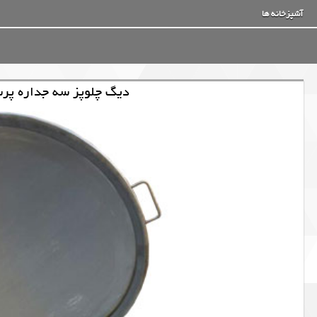
آشپزخانه ها
دیگ چلوپز سه جداره پرسی ا