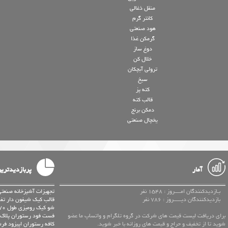
منقل ذغالی
کانتر گرم
هود صنعتی
گرمکن غذا
دوغ ساز
خلال کن
ترولی آبچکان
سیخ
کته پز
قالب کته
دمکن برنج
یخچال صنعتی
آمار
پربازدیدتری
بـازدیدکنندگان امــــروز : 1548 نفر
تجهیزات آشپزخانه صنعتی
بازدیدکنندگان دیـــــروز : 786 نفر
قالب کیک شیفون دار تفل
شو کیک رومیزی طول 70 مارک STAR یخچال کافی شاپ
برای دریافت لیست قیمت های شرکت در گروه تلگرام و واتساپ ما عضو
فست فود رستوران پلاک 
شوید تا از تخفیف و حراج و قیمت های روزانه با خبر شوید.
کافه رستوران اپیزود فر