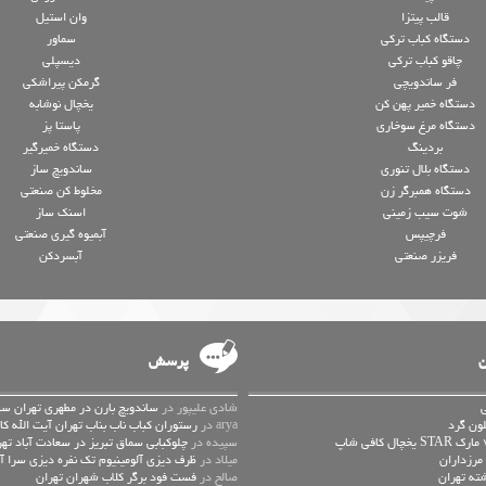
قالب پیتزا
وان استیل
دستگاه کباب ترکی
سماور
چاقو کباب ترکی
دیسپلی
فر ساندویچی
گرمکن پیراشکی
دستگاه خمیر پهن کن
یخچال نوشابه
دستگاه مرغ سوخاری
پاستا پز
بردینگ
دستگاه خمیرگیر
دستگاه بلال تنوری
ساندویچ ساز
دستگاه همبرگر زن
مخلوط کن صنعتی
شوت سیب زمینی
اسنک ساز
فرچیپس
آبمیوه گیری صنعتی
فریزر صنعتی
آبسردکن
ن
پرسش
شادی علیپور در
ساندویچ بارن در مطهری تهران سا
ون گرد
arya در
رستوران کباب ناب بناب تهران آیت الله کا
سپیده در
چلوکبابی سماق تبریز در سعادت آباد تهر
مرزداران
میلاد در
ظرف دیزی آلومینیوم تک نفره دیزی سرا
شته تهران
صالح در
فست فود برگر کلاب شهران تهران