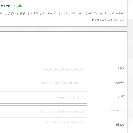
تلفن : 09128931339 منصور امین فر
دسته بندی :
تجهیزات آشپزخانه صنعتی
,
تجهیزات رستوران
,
کباب پز
,
لوازم جگرکی
,
منق
تعداد بازدید : 36975
نام :
ایمیل :
تلفن :
وبسایت :
دیدگاه :