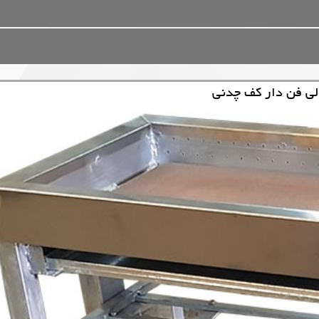
لی فن دار کف چدنی