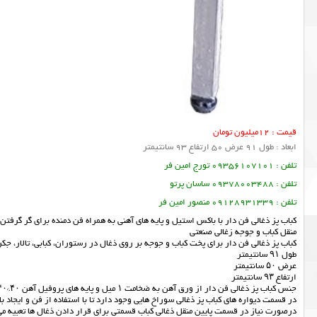
قیمت : 12میلیون تومان
ابعاد : طول 91 عرض 50 ارتفاع 93 سانتیمتر
تلفن : 09356107101 تورج امین فر
تلفن : 09378003488 ساسان پرتو
تلفن : 09128931339 منصور امین فر
کباب پز ذغالی فن دار با باکس استیل و پایه های آهنی به همراه فن دمنده برای گر گرفت
منقل کباب و جوجه زغالی صنعتی
کباب پز ذغالی فن دار برای پخت کباب و جوجه بر روی ذغال در رستوران، کبابی، تالار، جکر
طول ۹۱ سانتیمتر
عرض ۵۰ سانتیمتر
ارتفاع ۹۳ سانتیمتر
جنس کباب پز ذغالی فن دار از ورق آهن به ضخامت ۱ میل و پایه های پروفیل آهن ۴۰*۴۰ استفاده میشود.
در قسمت دیواره های کباب پز ذغالی سوراخ هایی وجود دارد تا با استفاده از فن و ایجاد
درصورت نیاز در قسمت پایین منقل ذغالی کباب قسمتی برای قرار دادن ذغال ها تعبیه م