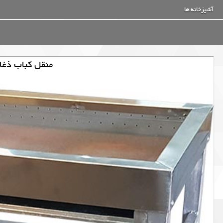
آشپزخانه ها
منقل کباب ذغا