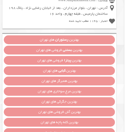
وبسایت : Www.Ashpazkhaneha.Com
آدرس : تهران ، بلوار مرزداران ، بعد از خیابان رضایی نژاد ، پلاک 198
ساختمان پارمیس ، طبقه چهارم ، واحد 16
اعتبار : 1145 مطلب تایید شده
بهترین
رستوران
های تهران
بهترین
بستنی
فروشی های تهران
بهترین
پیتزا
فروشی های تهران
بهترین
کبابی
های تهران
بهترین همبرگر های تهران
بهترین مرغ سوخاری های تهران
بهترین جگرکی های تهران
بهترین آش فروشی های تهران
بهترین کله پاچه های تهران