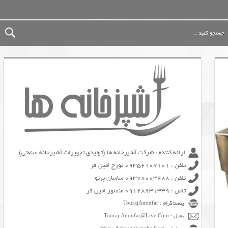
ارائه کننده : شرکت آشپزخانه ها (تولیدی تجهیزات آشپزخانه صنعتی)
تلفن : 09356107101 تورج امین فر
تلفن : 09378003488 ساسان پرتو
تلفن : 09128931339 منصور امین فر
اینستاگرام : TourajAminfar
ایمیل : Touraj.Aminfar@Live.Com