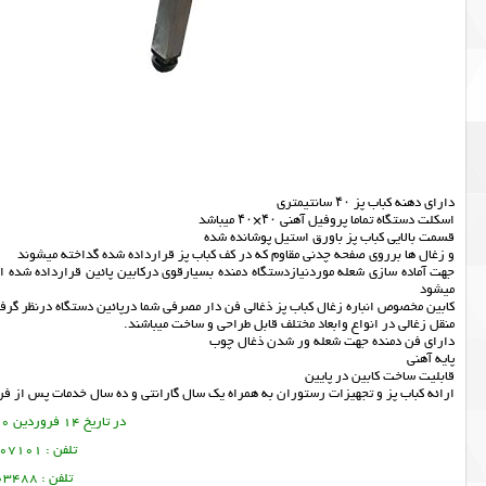
دارای دهنه کباب پز ۴۰ سانتیمتری
اسکلت دستگاه تماما پروفیل آهنی ۴۰×۴۰ میباشد
قسمت بالایی کباب پز باورق استیل پوشانده شده
و زغال ها برروی صفحه چدنی مقاوم که در کف کباب پز قرارداده شده گداخته میشوند
جهت آماده سازی شعله موردنیازدستگاه دمنده بسیارقوی درکابین پائین قرارداده شد
میشود
کابین مخصوص انباره زغال کباب پز ذغالی فن دار مصرفی شما درپائین دستگاه درنظر گ
منقل زغالی در انواع وابعاد مختلف قابل طراحی و ساخت میباشند.
دارای فن دمنده جهت شعله ور شدن ذغال چوب
پایه آهنی
قابلیت ساخت کابین در پایین
ارائه
کباب پز
و
تجهیزات رستوران
به همراه یک سال گارانتی و ده سال خدمات پس از فر
در تاریخ 14 فروردین 1400 این مطلب نوشته شده است.
تلفن : 09356107101 تورج امین فر
تلفن : 09378003488 ساسان پرتو