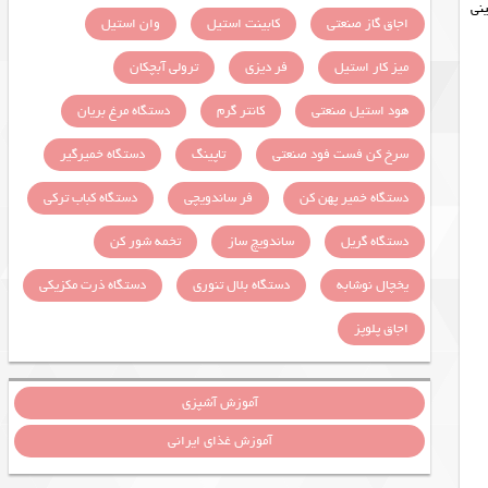
نی
اجاق گاز صنعتی
کابینت استیل
وان استیل
میز کار استیل
فر دیزی
ترولی آبچکان
هود استیل صنعتی
کانتر گرم
دستگاه مرغ بریان
سرخ کن فست فود صنعتی
تاپینگ
دستگاه خمیرگیر
دستگاه خمیر پهن کن
فر ساندویچی
دستگاه کباب ترکی
دستگاه گریل
ساندویچ ساز
تخمه شور کن
یخچال نوشابه
دستگاه بلال تنوری
دستگاه ذرت مکزیکی
اجاق پلوپز
آموزش آشپزی
آموزش غذای ایرانی