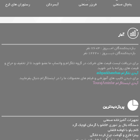
یخچال صنعتی
فریزر صنعتی
آبسردکن
رستوران های کرج
آمار
بـازدیدکنندگان امــــروز : 7603 نفر
بازدیدکنندگان دیـــــروز : 12220 نفر
برای دریافت لیست قیمت های شرکت در گروه تلگرام و واتساپ ما عضو شوید تا از تخفیف و حراج و
قیمت های روزانه با خبر شوید.
آیدی تلگرام ashpazkhanehaa
برای دیدن کلیپ های آموزشی و فیلم های محصولات ما را در اینستاگرام دنبال بفرمایید.
آیدی اینستاگرام TourajAminfar
پربازدیدترین
تجهیزات آشپزخانه صنعتی
دستگاه بلال پز تنوری 4کشو با گرمکن کوچک گرد
کلم پلو با کوفته قلقلی
پیتزا قارچ و گوشت چرخ کرده خانگی