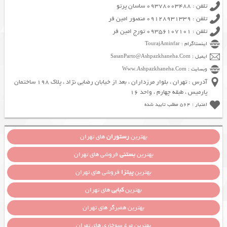
تلفن : 09378003488 ساسان پرتو
تلفن : 09128931339 منصور امین فر
تلفن : 09356107101 تورج امین فر
اینستاگرام : TourajAminfar
ایمیل : SasanParto@Ashpazkhaneha.Com
وبسایت : Www.Ashpazkhaneha.Com
آدرس : تهران ، بلوار مرزداران ، بعد از خیابان رضایی نژاد ، پلاک 198 ساختمان
پارمیس ، طبقه چهارم ، واحد 16
اعتبار : 564 مطلب تایید شده
بهترین
رستوران
های تهران
بهترین
بستنی
فروشی های تهران
بهترین
پیتزا
فروشی های تهران
بهترین
کبابی
های تهران
بهترین همبرگر های تهران
بهترین مرغ سوخاری های تهران