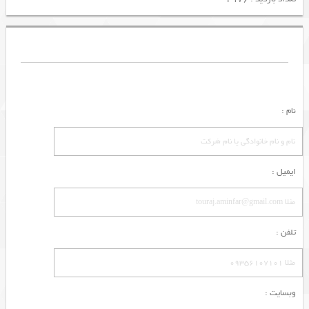
نام :
ایمیل :
تلفن :
وبسایت :