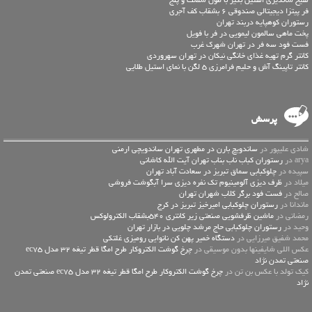
سیخ شاندیزی استیل بگیر با طول شصت و پنج
فر پیتزا دیجیتالی صندوقی 6 بشقاب کف آجری
رستوران کوهپایه دربند تهران
پخت ماهی سالمون لیمویی در فر با فویل
فست فود سه فر در تهران شهرک غرب
کانتر گرم تهیه غذای خانگی نیکان در تهران سهروردی
کانتر تاپینگ آش و حلیم فرامرزی 5 لگن با نمای استیل طلایی
پرسش
شادی علیپور در
ساندویچ بارن در مطهری تهران ساندویچی ارمنی
arya در
رستوران کباب ناب بناب تهران آیت الله کاشانی
سپیده در
چلوکبابی سماق تبریز در سعادت آباد تهران
میلاد در
ظرف دیزی آلومینیوم تک نفره دیزی سرا آبگوشت فروشی
صالح در
فست فود برگر کلاب شهران تهران
ماندانا در
رستوران چلوکبابی امیرخیز تبریز در کرج
رمضانی در
ماشین ظرفشویی صنعتی زیر کانتری 540بشقاب الکترولوکس
وحید در
رستوران چلوکبابی حاج مرشد چلویی در بازار تهران
محمد شفیق میرزایی در
دستگاه خمیر پهن کن نانوایی رومیزی غلتکی
عكس اللي شايفينها بدون موسيقى در
چرخ گوشت الکتروکار طرح امگا قطر تیغه 32 مدل ec75
صنعتی تمدن نژاد
کیک تولد با عکس بن تن در
چرخ گوشت الکتروکار طرح امگا قطر تیغه 32 مدل ec75 صنعتی تمدن
نژاد