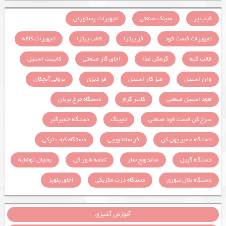
کباب پز
سینک صنعتی
تجهیزات رستوران
تجهیزات فست فود
فر پیتزا
قالب پیتزا
تجهیزات کافه
قالب کته
گرمکن غذا
اجاق گاز صنعتی
کابینت استیل
وان استیل
میز کار استیل
فر دیزی
ترولی آبچکان
هود استیل صنعتی
کانتر گرم
دستگاه مرغ بریان
سرخ کن فست فود صنعتی
تاپینگ
دستگاه خمیرگیر
دستگاه خمیر پهن کن
فر ساندویچی
دستگاه کباب ترکی
دستگاه گریل
ساندویچ ساز
تخمه شور کن
یخچال نوشابه
دستگاه بلال تنوری
دستگاه ذرت مکزیکی
اجاق پلوپز
آموزش آشپزی