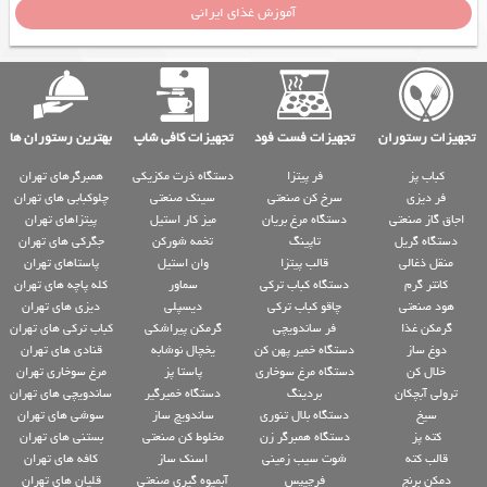
آموزش غذای ایرانی
تجهیزات رستوران
تجهیزات فست فود
تجهیزات کافی شاپ
بهترین رستوران ها
کباب پز
فر پیتزا
دستگاه ذرت مکزیکی
همبرگرهای تهران
فر دیزی
سرخ کن صنعتی
سینک صنعتی
چلوکبابی های تهران
اجاق گاز صنعتی
دستگاه مرغ بریان
میز کار استیل
پیتزاهای تهران
دستگاه گریل
تاپینگ
تخمه شورکن
جگرکی های تهران
منقل ذغالی
قالب پیتزا
وان استیل
پاستاهای تهران
کانتر گرم
دستگاه کباب ترکی
سماور
کله پاچه های تهران
هود صنعتی
چاقو کباب ترکی
دیسپلی
دیزی های تهران
گرمکن غذا
فر ساندویچی
گرمکن پیراشکی
کباب ترکی های تهران
دوغ ساز
دستگاه خمیر پهن کن
یخچال نوشابه
قنادی های تهران
خلال کن
دستگاه مرغ سوخاری
پاستا پز
مرغ سوخاری تهران
ترولی آبچکان
بردینگ
دستگاه خمیرگیر
ساندویچی های تهران
سیخ
دستگاه بلال تنوری
ساندویچ ساز
سوشی های تهران
کته پز
دستگاه همبرگر زن
مخلوط کن صنعتی
بستنی های تهران
قالب کته
شوت سیب زمینی
اسنک ساز
کافه های تهران
دمکن برنج
فرچیپس
آبمیوه گیری صنعتی
قلیان های تهران