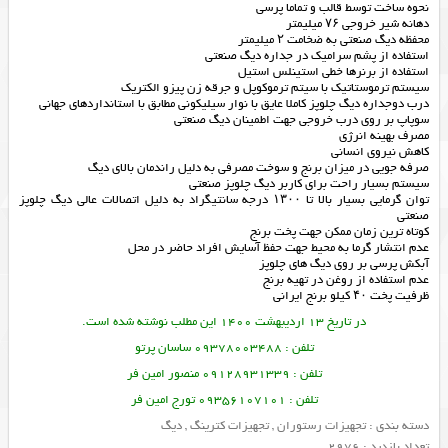
نحوه ساخت توسط قالب و تماما پرسی
دهانه شیر خروجی ۷۶ میلیمتر
محفظه
دیگ صنعتی
به ضخامت ۲ میلیمتر
استفاده از پشم سرامیک در جداره دیگ صنعتی
استفاده از برنرها خطی استینلس استیل
سیستم ترموستاتیک با سیتم ترموکوپل و جرقه زن پیزو الکتریک
درب دوجداره دیگ چلوپز کاملا عایق با نوار سیلیکونی مطابق با استانداردهای جهانی
سوپاپ بر روی درب خروجی جهت اطمینان دیگ صنعتی
مصرف بهینه انرژی
کاهش نیروی انسانی
صرفه جویی در میزان برنج و سوخت مصرفی به دلیل راندمان بالای دیگ
سیستم بسیار راحت برای کاربر دیگ چلوپز صنعتی
توان گرمایی بسیار بالا تا ۱۳۰۰ درجه سانتیگراد به دلیل اتصالات عالی دیگ چلوپز
صنعتی
کوتاه ترین زمان ممکن جهت پخت برنج
عدم انتشار گرما به محیط جهت حفظ آسایش افراد حاضر در محل
آبکش پرسی بر روی دیگ های چلوپز
عدم استفاده از روغن در تهیه برنج
ظرفیت پخت ۴۰ کیلو برنج ایرانی
در تاریخ 13 اردیبهشت 1400 این مطلب نوشته شده است.
تلفن : 09378003488 ساسان پرتو
تلفن : 09128931339 منصور امین فر
تلفن : 09356107101 تورج امین فر
دسته بندی :
تجهیزات رستوران
,
تجهیزات کترینگ
,
دیگ
تعداد بازدید : 2976