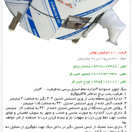
قیمت : 101میلیون تومان
ابعاد : 130در115در90 سانتیمتر
تلفن : 09378003488 ساسان پرتو
تلفن : 09128931339 منصور امین فر
تلفن : 09356107101 تورج امین فر
دیگ چلوپز استوانه ۳جداره تمام استیل پرسی به ظرفیت ۳۰۰لیتر
۱. ظرفیت پخت برنج حداکثر ۳۵کیلوگرم
۲. جداره کناری محفظه پخت از ورق استنلس استیل ۳۰۴ نگیر به ضخامت ۲ میلیمتر
۳. قسمت آتش خانه از ورق استنلس استیل ۴۳۰ به ضخامت ۱/۵ میلیمتر
۴. روکش خارجی دستگاه از ورق استنلس استیل خشدار ۴۳۰ به ضخامت ۰/۸ میلیمتر
۵. دارای درب ۲جداره به صورت عدسی و محدب و مجهز به سوپاپ اطمینان و لولای
مناسب جهت حفظ وزن درب و سهولت باز و بسته کردن درب با استفاده از فنر خواهد
بود.
۶. دارای سبد مشبک از جنس استیل نگیر در داخل دیگ جهت جلوگیری از تشکیل ته
دیگ و سهولت در آبکشی برنج