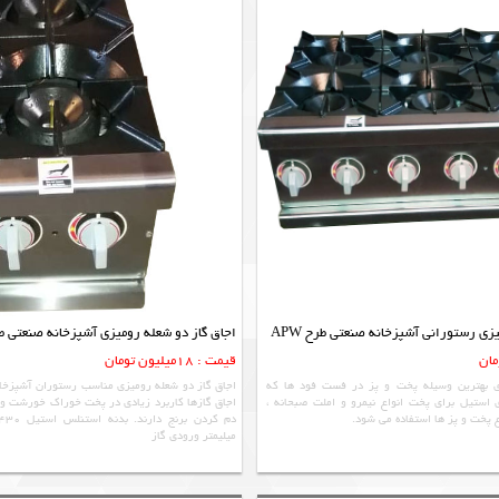
اجاق گاز دو شعله رومیزی آشپزخانه صنعتی طرح 
قیمت : 18میلیون تومان
ی بهترین وسیله پخت و پز در فست فود ها که
اجاق گاز دو شعله رومیزی مناسب رستوران آشپزخا
 استیل برای پخت انواع نیمرو و املت صبحانه ،
اجاق گازها کاربرد زیادی در پخت خوراک خورشت و
 پخت و پز ها استفاده می شود.
میلیمتر ورودی گاز