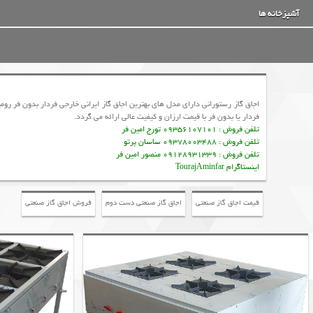
آشپزخانه ها
اجاق گاز رستورانی دارای مدل های بهترین اجاق گاز ایرانی خارجی فردار بدون فر
فردار یا بدون فر با قیمت ارزان و کیفیت عالی ارائه می گردد.
تلفن فروش : 09356107101 تورج امین فر
تلفن فروش : 09378003488 ساسان پرتو
تلفن فروش : 09128931339 منصور امین فر
اینستاگرام TourajAminfar
قیمت اجاق گاز صنعتی
اجاق گاز صنعتی دست دوم
فروش اجاق گاز صنعتی