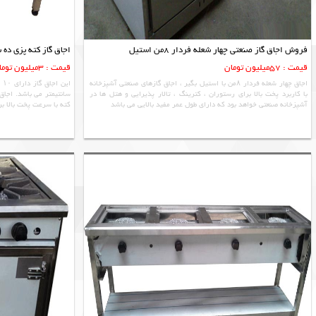
فروش اجاق گاز صنعتی چهار شعله فردار 8من استیل
اجاق گاز کته پزی ده 
قیمت : 57میلیون تومان
قیمت : 3میلیون تومان شعله ای
اجاق چهار شعله فردار ۸من با استیل بگیر ، اجاق گازهای صنعتی آشپزخانه
با کاربرد پخت بالا برای رستوران ، کترینگ ، تالار پذیرایی و هتل ها در
سانتیمتر می باشد. اجاق 
آشپزخانه صنعتی خواهد بود که دارای طول عمر مفید بالایی می باشد
کته با سرعت پخت بالا ب