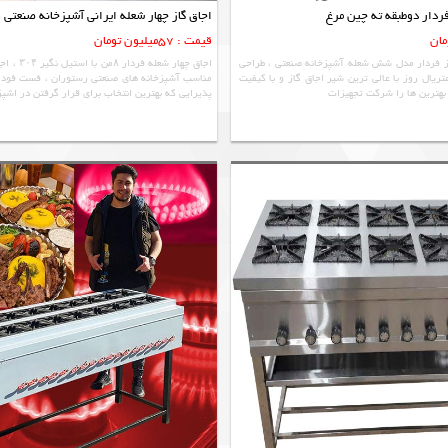
دار دوطبقه ته چین مرغ
اجاق گاز چهار شعله ایرانی آشپزخانه صنعتی
قیمت : 57میلیون تومان
 و گاز فردار مدل شش شعله آشپزخانه صنعتی ، طراحی
اجاق چهار شع
تریال روز با عالی ترین شیر اجاق گاز و با کیفیت
مناسب آشپزخانه های صنعتی رستوران ، فست فود ، 
بهترین ها را شرکت تجهیزات
پذیرایی که بهترین انتخاب برای قرار گرفتن در اشپ