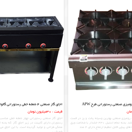
ومیزی صنعتی رستورانی طرح APW
اجاق گاز صنعتی 4 شعله خطی رستورانی گالوانیزه مشکی
قیمت : 30میلیون تومان
ز صنعتی 4 شعله رومیزی صنعتی بهترین وسیله پخت و پز در فست
اجاق گاز صنعتی رستورانی چهار شعله خطی مناسب 
فود ها و رستوران می باشد. بدنه تمام استیل 430 خشدار با ضخامت ورق
رستوران دارای کابینت در زیر اجاق گاز که بدنه ای
مشکی طراحی و تولید گردیده است. با این اجاق می ت
خورش ،