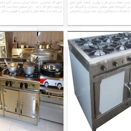
ش شعله دارای فر با بهترین کیفیت طبخ انواع
اجاق گاز ایتالیایی ، شرکت ایرانی وسایل آشپزخان
 در آشپزخانه های صنعتی رستوران و کترینگ می
و تولید اجاق گاز با فر ۱۰من صنعتی شده
ر + فندک + ترموکوپل برای شما عزیزان به فروش
می باشد و از لحاظ شکل + کارایی + کیفیت با مدل 