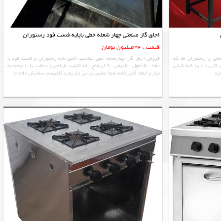
اجاق گاز صنعتی چهار شعله خطی باپایه فست فود رستوران
قیمت : 34میلیون تومان
عتی و رستوران ها که
فروش اجاق گاز چهارشعله خطی مناسب آشپزخانه رستوران و فست فود با
 کاربرد دارد کته کبابی
ابعاد ۱۵۰طول ۵۰عرض ۹۰ ارتفاع ، که قابلیت طراحی و ساخت را با توجه به
زه
نیاز و ابعاد آشپزخانه شما مشتریان نیز داریم و کافیست سفارش داده تا