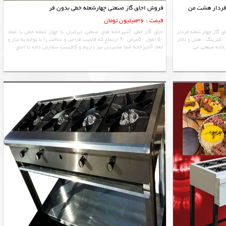
 فردار هشت من
فروش اجاق گاز صنعتی چهارشعله خطی بدون فر
قیمت : 36میلیون تومان
له فردار ۸من با استیل نگیر ۳۰۴ ، اجاق گاز چهار شعله فردار
اجاق گاز خطی آشپزخانه های صنعتی ایرانیان با چهار شعله خطی با ابعاد
کترینگ ، هتل و تالار
۱۵۰طول ۵۰عرض ۹۰ ارتفاع که قابلیت طراحی و ساخت را با توجه به نیاز و
زخانه صنعتی می
ابعاد آشپزخانه شما مشتریان نیز داریم و کافیست سفارش داده تا اجاق