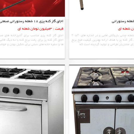
شعله رستورانی
اجاق گاز کته پزی 18 شعله رستورانی صنعتی
قیمت : 3میلیون تومان شعله ای
این اجاق گاز دارای ۱۰ شعله چدنی باروکش لعابی و در اندازه های۲۰×۲۰
اجاق گاز کته پزی مناسب برای آشپزخانه های صن
گاز کته پز با هدف ارائه بهترین کیفیت طبخ برنج
اجاق گاز کته پز برای پخت برنج کته با ته دیگ قالبی
رای مشتریان طراحی و تولید گردیده است که
ها و سفره خانه های سنتی برای شکیل بودن و خوشم