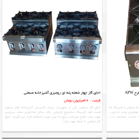
APW
اجاق گاز چهار شعله پله ای رومیزی آشپزخانه صنعتی
قیمت : 32میلیون تومان
نه صنعتی و کترینگ که
اجاق گاز صنعتی یکی از تجهیزات بسیار کاربردی آشپزخانه های صنعتی
 همچنین پخت ته چین ،
فست فود کترینگ ساندویچ فروشی تالار سالن غذاخوری سلف سرویس
دم کردن برنج دارند. بدنه استنلس استیل 430 خشدار ضخامت 0/6
جهت پخت انواع خورشت برنج ته چین مورد استفاده قرار می گیرند. اجاق
گاز صنعتی 4 شعله جهت پخت