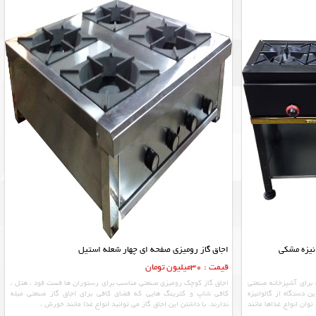
اجاق گاز رومیزی صفحه ای چهار شعله استیل
قیمت : 30میلیون تومان
برای آشپزخانه صنعتی
اجاق گاز کوچک رومیزی صنعتی مناسب برای رستوران ها فست فود ، هتل ،
ن دستگاه از گالوانیزه
کافی شاپ و کترینگ هایی که فضای کافی برای اجاق گاز صنعتی مبله
وان انواع غذاها مانند
ندارند. با داشتن این اجاق گاز می توانید انواع غذا مانند خورش ،