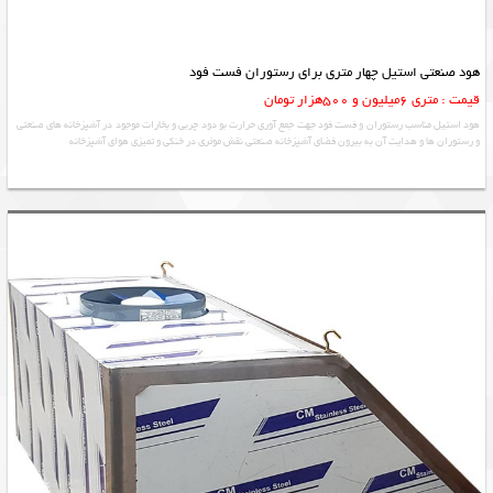
هود صنعتی استیل چهار متری برای رستوران فست فود
قیمت : متری 6میلیون و 500هزار تومان
هود استیل مناسب رستوران و فست فود جهت جمع آوری حرارت بو دود چربی و بخارات موجود در آشپزخانه های صنعتی
و رستوران ها و هدایت آن به بیرون فضای آشپزخانه صنعتی نقش موثری در خنکی و تمیزی هوای آشپزخانه