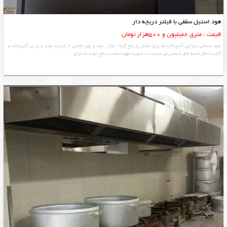
هود استیل سقفی با فیلتر دریچه دار
قیمت : متری 8میلیون و 500هزار تومان
هود صنعتی دیواری آشپزخانه ها برای مکش یا رفع گرما ، بخار ، دود و بوی حاصل از فرایند پخت و پز در آشپزخانه و
آلاينده های محيط های صنعتی می بايست به صورت تهويه مناسب دفع شوند كه برای