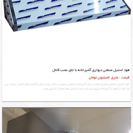
هود استیل صنعتی دیواری آشپزخانه با جای نصب کانال
قیمت : متری 6میلیون تومان
هود استیل صنعتی دیواری مناسب برای آشپزخانه صنعتی رستوران ها که دود و بخار و آلاینده های حاصل از پخت و پز
غذا ها را با هود از آشپزخانه بیرون می کشد که بدنه این هود تماما از استیل بوده