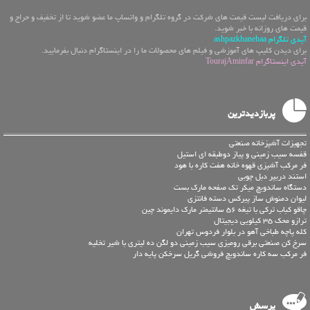
برای دریافت لیست قیمت های شرکت در گروه تلگرام و واتساپ ما عضو شوید تا از تخفیف و حراج و
قیمت های روزانه با خبر شوید.
آیدی تلگرام ashpazkhanehaa
برای دیدن کلیپ های آموزشی و فیلم های محصولات ما را در اینستاگرام دنبال بفرمایید.
آیدی اینستاگرام TourajAminfar
پربازدیدترین
تجهیزات آشپزخانه صنعتی
قفسه سیب زمینی و پیاز دوطبقه ای استیل
فر مرکب آشپزی قهوه خانه هفت کاره با هود
استند دریپر دبل چوبی
دستگاه ساندویچ میکر تک صفحه مارک بست
لیوان دمنوش ساز پیرکس دسته فانتزی
چاقو کباب ترکی با تیغه 56 سانتیمتر مارک دایموند چین
ترازو محک 35 کیلویی دیجیتال
کله پاچه طباخی آهو در بلوار فردوس تهران
سرخ کن صنعتی برقی رومیزی سیب زمینی دو لگن ده لیتری با شیر تخلیه
فر مرکب سه کاره ساندویچ فروشی گریل سرخکن پایه دار
پرسش