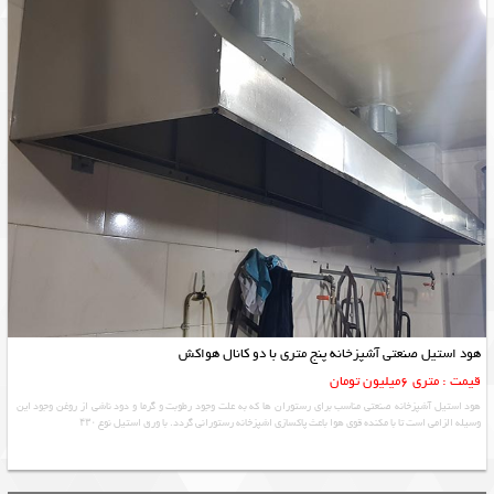
هود استیل صنعتی آشپزخانه پنج متری با دو کانال هواکش
قیمت : متری 6میلیون تومان
هود استیل آشپزخانه صنعتی مناسب برای رستوران ها که به علت وجود رطوبت و گرما و دود ناشی از روغن وجود این
وسیله الزامی است تا با مکنده قوی هوا باعث پاکسازی اشپزخانه رستورانی گردد. با ورق استیل نوع ۴۳۰