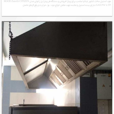
هود استیل ساخت کشور ایتالیا مناسب برای پیتزا فروشی و دستگاه فر پیتزا پز زانولی مدل HOOD Zanolli CITIZEN
GAS PW 9 TP دارای بدنه استیل و مکنده جهت مکش انواع دود ، بو ، حرارت و رفع گرمای حاصل