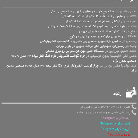
شادی علیپور در
ساندویچ بارن در مطهری تهران ساندویچی ارمنی
arya در
رستوران کباب ناب بناب تهران آیت الله کاشانی
سپیده در
چلوکبابی سماق تبریز در سعادت آباد تهران
میلاد در
ظرف دیزی آلومینیوم تک نفره دیزی سرا آبگوشت فروشی
صالح در
فست فود برگر کلاب شهران تهران
ماندانا در
رستوران چلوکبابی امیرخیز تبریز در کرج
رمضانی در
ماشین ظرفشویی صنعتی زیر کانتری 540بشقاب الکترولوکس
وحید در
رستوران چلوکبابی حاج مرشد چلویی در بازار تهران
محمد شفیق میرزایی در
دستگاه خمیر پهن کن نانوایی رومیزی غلتکی
عكس اللي شايفينها بدون موسيقى در
چرخ گوشت الکتروکار طرح امگا قطر تیغه 32 مدل ec75
صنعتی تمدن نژاد
کیک تولد با عکس بن تن در
چرخ گوشت الکتروکار طرح امگا قطر تیغه 32 مدل ec75 صنعتی تمدن
نژاد
ارتباط
تلفن : 09356107101 تورج امین فر
پشتیبانی تلفنی 24 ساعته در 7 روز هفته
اینستاگرام Instagram
کانال تلگرام Telegram
گروه تلگرام Telegram
یوتیوب Youtube