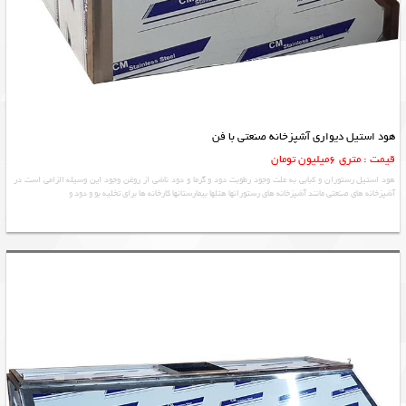
هود استیل دیواری آشپزخانه صنعتی با فن
قیمت : متری 6میلیون تومان
هود استیل رستوران و کبابی به علت وجود رطوبت دود و گرما و دود ناشی از روغن وجود این وسیله الزامی است در
آشپزخانه های صنعتی مانند آشپزخانه های رستورانها هتلها بیمارستانها کارخانه ها برای تخلیه بو و دود و