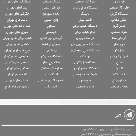
فر دیزی
سرخ کن صنعتی
سینک صنعتی
چلوکبابی های تهران
اجاق گاز صنعتی
دستگاه مرغ بریان
میز کار استیل
پیتزاهای تهران
دستگاه گریل
تاپینگ
تخمه شورکن
جگرکی های تهران
منقل ذغالی
قالب پیتزا
وان استیل
پاستاهای تهران
کانتر گرم
دستگاه کباب ترکی
سماور
کله پاچه های تهران
هود صنعتی
چاقو کباب ترکی
دیسپلی
دیزی های تهران
گرمکن غذا
فر ساندویچی
گرمکن پیراشکی
کباب ترکی های تهران
دوغ ساز
دستگاه خمیر پهن کن
یخچال نوشابه
قنادی های تهران
خلال کن
دستگاه مرغ سوخاری
پاستا پز
مرغ سوخاری تهران
ترولی آبچکان
بردینگ
دستگاه خمیرگیر
ساندویچی های تهران
سیخ
دستگاه بلال تنوری
ساندویچ ساز
سوشی های تهران
کته پز
دستگاه همبرگر زن
مخلوط کن صنعتی
بستنی های تهران
قالب کته
شوت سیب زمینی
اسنک ساز
کافه های تهران
دمکن برنج
فرچیپس
آبمیوه گیری صنعتی
قلیان های تهران
یخچال صنعتی
فریزر صنعتی
آبسردکن
رستوران های کرج
آمار
بـازدیدکنندگان امــــروز : 5504 نفر
بازدیدکنندگان دیـــــروز : 12220 نفر