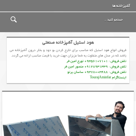
آشپزخانه ها
هود استیل آشپزخانه صنعتی
فروش انواع هود استیل که مناسب برای خارج کردن بو دود و بخار درون آشپزخانه می
باشد که در مدل های متفاوت به شما عزیزان جهت خرید با قیمت مناسب ارائه می گردد.
تلفن فروش : 09356107101 تورج امین فر
تلفن فروش : 09128931339 منصور امین فر
تلفن فروش : 09378003488 ساسان پرتو
اینستاگرام TourajAminfar