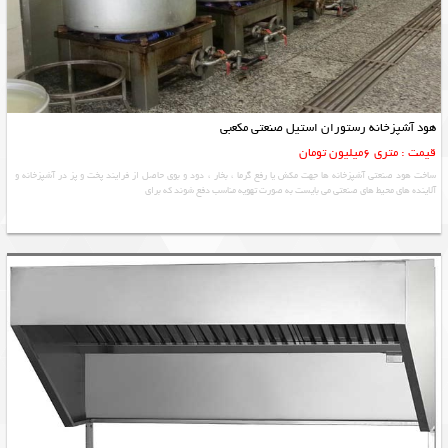
هود آشپزخانه رستوران استیل صنعتی مکعبی
قیمت : متری 6میلیون تومان
ساخت هود صنعتی آشپزخانه ها جهت مکش یا رفع گرما ، بخار ، دود و بوی حاصل از فرایند پخت و پز در آشپزخانه و
آلاينده های محيط های صنعتی می بايست به صورت تهويه مناسب دفع شوند كه برای