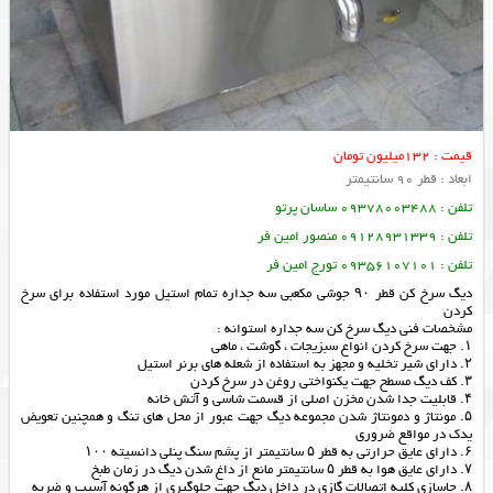
قیمت : 132میلیون تومان
ابعاد : قطر 90 سانتیمتر
تلفن : 09378003488 ساسان پرتو
تلفن : 09128931339 منصور امین فر
تلفن : 09356107101 تورج امین فر
دیگ سرخ کن قطر ۹۰ جوشی مکعبی سه جداره تمام استیل مورد استفاده برای سرخ
کردن
مشخصات فنی دیگ سرخ کن سه جداره استوانه :
۱. جهت سرخ کردن انواع سبزیجات ، گوشت ، ماهی
۲. دارای شیر تخلیه و مجهز به استفاده از شعله های برنر استیل
۳. کف دیگ مسطح جهت یکنواختی روغن در سرخ کردن
۴. قابلیت جدا شدن مخزن اصلی از قسمت شاسی و آتش خانه
۵. مونتاژ و دمونتاژ شدن مجموعه دیگ جهت عبور از محل های تنگ و همچنین تعویض
یدک در مواقع ضروری
۶. دارای عایق حرارتی به قطر ۵ سانتیمتر از پشم سنگ پنلی دانسیته ۱۰۰
۷. دارای عایق هوا به قطر ۵ سانتیمتر مانع از داغ شدن دیگ در زمان طبخ
۸. جاسازی کلیه اتصالات گازی در داخل دیگ جهت جلوگیری از هرگونه آسیب و ضربه