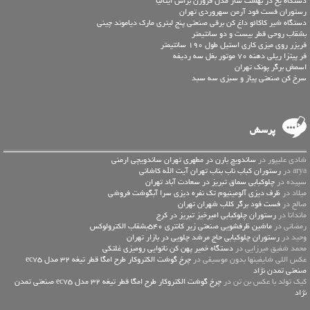
دستگاه یخ در بهشت ساز مدل فروزن براس ایتالیا
رستوران فست فود آرمن سهروردی تهران
دستگاه شیر کاکائو داغ کن برقی صنعتی پنج لیتری مارک دیاموند چینی
بشقاب روحی قطر بیست و دو سانتیمتر
فریزر روی میزی کاری استیل طول 190 سانتیمتر
فر پیتزا ریلی دهنه 70 موتور بغل سه ردیفه
اسمش برگر پونک تهران
سرخ کن صنعتی پیاز و سبزی سه سبد
پرسش
شادی علیپور در
ساندویچ بارن در مطهری تهران ساندویچی ارمنی
arya در
رستوران کباب ناب بناب تهران آیت الله کاشانی
سپیده در
چلوکبابی سماق تبریز در سعادت آباد تهران
میلاد در
ظرف دیزی آلومینیوم تک نفره دیزی سرا آبگوشت فروشی
صالح در
فست فود برگر کلاب شهران تهران
ماندانا در
رستوران چلوکبابی امیرخیز تبریز در کرج
رمضانی در
ماشین ظرفشویی صنعتی زیر کانتری 540بشقاب الکترولوکس
وحید در
رستوران چلوکبابی حاج مرشد چلویی در بازار تهران
محمد شفیق میرزایی در
دستگاه خمیر پهن کن نانوایی رومیزی غلتکی
عكس اللي شايفينها بدون موسيقى در
چرخ گوشت الکتروکار طرح امگا قطر تیغه 32 مدل ec75
صنعتی تمدن نژاد
کیک تولد با عکس بن تن در
چرخ گوشت الکتروکار طرح امگا قطر تیغه 32 مدل ec75 صنعتی تمدن
نژاد