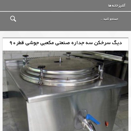
آشپزخانه ها
دیگ سرخکن سه جداره صنعتی مکعبی جوشی قطر90