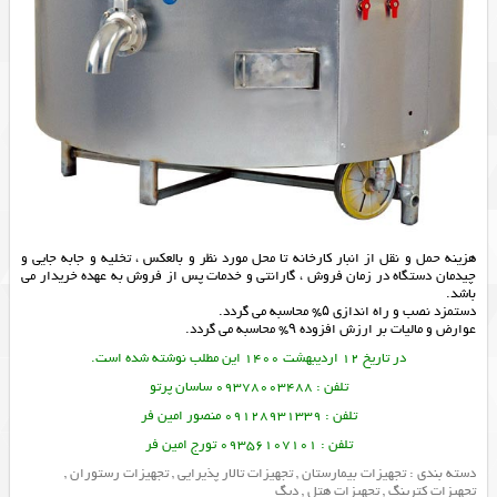
هزینه حمل و نقل از انبار کارخانه تا محل مورد نظر و بالعکس ، تخلیه و جابه جایی و
چیدمان دستگاه در زمان فروش ، گارانتی و خدمات پس از فروش به عهده خریدار می
باشد.
دستمزد نصب و راه اندازی ۵% محاسبه می گردد.
عوارض و مالیات بر ارزش افزوده ۹% محاسبه می گردد.
در تاریخ 12 اردیبهشت 1400 این مطلب نوشته شده است.
تلفن : 09378003488 ساسان پرتو
تلفن : 09128931339 منصور امین فر
تلفن : 09356107101 تورج امین فر
دسته بندی :
تجهیزات بیمارستان
,
تجهیزات تالار پذیرایی
,
تجهیزات رستوران
,
تجهیزات کترینگ
,
تجهیزات هتل
,
دیگ