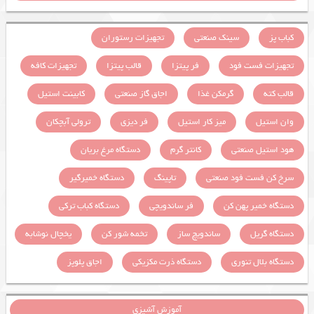
کباب پز
سینک صنعتی
تجهیزات رستوران
تجهیزات فست فود
فر پیتزا
قالب پیتزا
تجهیزات کافه
قالب کته
گرمکن غذا
اجاق گاز صنعتی
کابینت استیل
وان استیل
میز کار استیل
فر دیزی
ترولی آبچکان
هود استیل صنعتی
کانتر گرم
دستگاه مرغ بریان
سرخ کن فست فود صنعتی
تاپینگ
دستگاه خمیرگیر
دستگاه خمیر پهن کن
فر ساندویچی
دستگاه کباب ترکی
دستگاه گریل
ساندویچ ساز
تخمه شور کن
یخچال نوشابه
دستگاه بلال تنوری
دستگاه ذرت مکزیکی
اجاق پلوپز
آموزش آشپزی