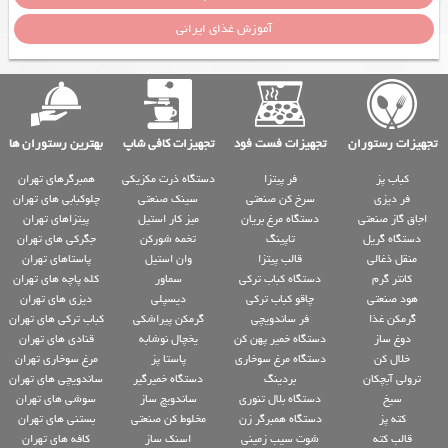
آموزش غذای ایرانی
تجهیزات رستوران
تجهیزات فست فود
تجهیزات کافی شاپ
بهترین رستوران ها
کباب پز
فر پیتزا
دستگاه ذرت مکزیکی
همبرگرهای تهران
فر دیزی
سرخ کن صنعتی
سینک صنعتی
چلوکبابی های تهران
اجاق گاز صنعتی
دستگاه مرغ بریان
میز کار استیل
پیتزاهای تهران
دستگاه گریل
تاپینگ
تخمه شورکن
جگرکی های تهران
منقل ذغالی
قالب پیتزا
وان استیل
پاستاهای تهران
کانتر گرم
دستگاه کباب ترکی
سماور
کله پاچه های تهران
هود صنعتی
چاقو کباب ترکی
دیسپلی
دیزی های تهران
گرمکن غذا
فر ساندویچی
گرمکن پیراشکی
کباب ترکی های تهران
دوغ ساز
دستگاه خمیر پهن کن
یخچال نوشابه
قنادی های تهران
خلال کن
دستگاه مرغ سوخاری
پاستا پز
مرغ سوخاری تهران
ترولی آبچکان
بردینگ
دستگاه خمیرگیر
ساندویچی های تهران
سیخ
دستگاه بلال تنوری
ساندویچ ساز
سوشی های تهران
کته پز
دستگاه همبرگر زن
مخلوط کن صنعتی
بستنی های تهران
قالب کته
شوت سیب زمینی
اسنک ساز
کافه های تهران