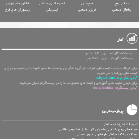
دمکن برنج
فرچیپس
آبمیوه گیری صنعتی
قلیان های تهران
یخچال صنعتی
فریزر صنعتی
آبسردکن
رستوران های کرج
آمار
بـازدیدکنندگان امــــروز : 7082 نفر
بازدیدکنندگان دیـــــروز : 786 نفر
برای دریافت لیست قیمت های شرکت در گروه تلگرام و واتساپ ما عضو شوید تا از تخفیف و حراج و
قیمت های روزانه با خبر شوید.
آیدی تلگرام ashpazkhanehaa
برای دیدن کلیپ های آموزشی و فیلم های محصولات ما را در اینستاگرام دنبال بفرمایید.
آیدی اینستاگرام TourajAminfar
پربازدیدترین
تجهیزات آشپزخانه صنعتی
میز قصابی و پروتئینی پیشخوان کار استیل نما دودی طلایی
سینک دو لگنه صنعتی ظرفشویی بدون سینی