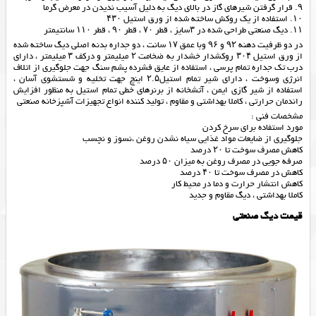
۹. قرار گرفتن شیرهای گاز در بالای دیگ به دلیل آسیب ندیدن در معرض گرما
۱۰. استفاده از یک روکش ساخته شده از ورق استیل ۴۳۰
۱۱.
دیگ صنعتی
طراحی شده در ۳سایز ، قطر ۷۰ ، قطر ۹۰ ، قطر ۱۱۰ سانتیمتر
در دو ظرفیت دهنه ۹۲ و ۹۶ وبا عمق ۱۷ سانت ، دو جداره بدنه اصلی دیگ ساخته شده
از ورق استیل ۳۰۴ روکشدار خشدار به ضخامت ۲ میلیمتر و درکف ۳ میلیمتر ، دارای
درب تک جداره تمام پرسی ، استفاده از عایق فشرده پشم سنگ جهت جلوگیری از اتلاف
انرژی وسوخت ، دارای شیر تمام استیل۲.۵ اینچ جهت تخلیه و شستشوی آسان ،
استفاده از شیر گازی ایمن ، آتشخانه از برنرهای خطی تمام استیل به منظور افزایش
راندمان حرارتی ، کاملا بهداشتی و مقاوم ، تولید کننده انواع تجهیزات آشپزخانه صنعتی
مشخصات فنی :
مورد استفاده برای سرخ کردن
جلوگیری از ضایعات مواد غذایی سیاه نشدن روغن ،نسوز و نچسب
کاهش مصرف سوخت تا ۲۰ درصد
صرفه جویی در مصرف روغن به میزان ۵۰ درصد
کاهش در مصرف سوخت تا ۴۰ درصد
کاهش انتشار حرارت و دما در محیط کار
کاملا بهداشتی ،
دیگ
مقاوم و جدید
قیمت دیگ صنعتی