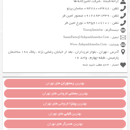
ارائه کننده : شرکت آشپزخانه ها
تلفن : 09378003488 ساسان پرتو
تلفن : 09128931339 منصور امین فر
تلفن : 09356107101 تورج امین فر
اینستاگرام : TourajAminfar
ایمیل : SasanParto@Ashpazkhaneha.Com
وبسایت : Www.Ashpazkhaneha.Com
آدرس : تهران ، بلوار مرزداران ، بعد از خیابان رضایی نژاد ، پلاک 198 ساختمان
پارمیس ، طبقه چهارم ، واحد 16
اعتبار : 564 مطلب تایید شده
بهترین
رستوران
های تهران
بهترین
بستنی
فروشی های تهران
بهترین
پیتزا
فروشی های تهران
بهترین
کبابی
های تهران
بهترین همبرگر های تهران