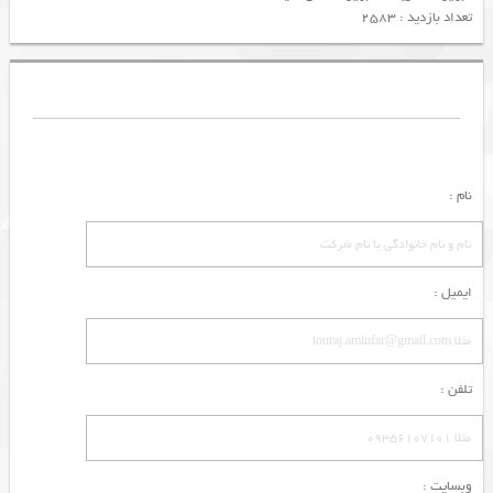
تعداد بازدید : 2583
نام :
ایمیل :
تلفن :
وبسایت :