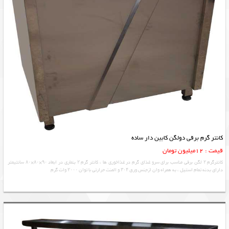
کانتر گرم برقی دولگن کابین دار ساده
قیمت : 12میلیون تومان
کانترگرم ۲ لگن برقی مناسب برای سرو غذای گرم در غذاخوری ها ، کانتر گرم ۲ بنماری در ابعاد ۹۰×۸۰×۸۰ سانتیمتر
دارای بدنه تمام استیل ، به همراه وان ازجنس ورق ۳۰۴ و المنت حرارتی با توان ۲۰۰۰ وات گرم