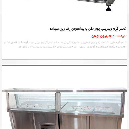
کانتر گرم ویترینی چهار لگن با پیشخوان رف ریل شیشه
قیمت : 38میلیون تومان
کانتر گرم طول ۱۵۰سانتیمتر چهار بنماری با نما نور مخفی برجسته که کانتر گرم ویترینی جهت گرم نگه داشتن غذا و
خورشت و نگهداری غذای گرم آماده در رستوران ها و کیترینگ ها در خط سلف سرویس رستوران ارگان ها