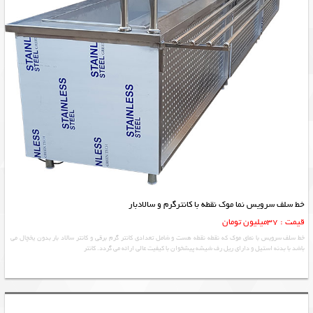
خط سلف سرویس نما موک نقطه با کانترگرم و سالادبار
قیمت : 37میلیون تومان
خط سلف سرویس با نمای موک که نقطه نقطه هست و شامل تعدادی کانتر گرم برقی و کانتر سالاد بار بدون یخچال می
باشد با بدنه استیل و دارای ریل رف شیشه پیشخوان با کیفیت عالی ارائه می گردد. کانتر