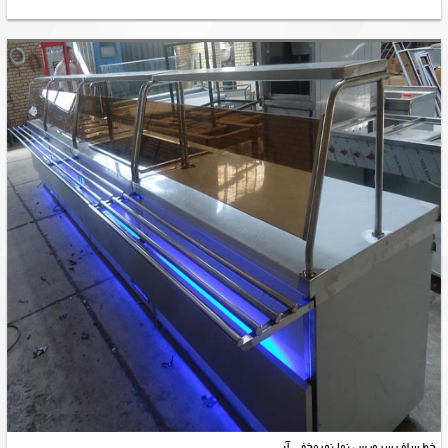
خط سلف سرويس نما نورمخفي آبي