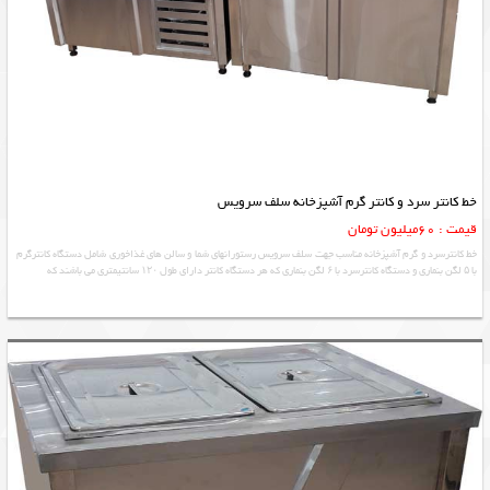
خط کانتر سرد و کانتر گرم آشپزخانه سلف سرویس
قیمت : 60میلیون تومان
خط کانترسرد و گرم آشپزخانه مناسب جهت سلف سرویس رستورانهای شما و سالن های غذاخوری شامل دستگاه کانترگرم
با ۵ لگن بنماری و دستگاه کانترسرد با ۶ لگن بنماری که هر دستگاه کانتر دارای طول ۱۲۰ سانتیمتری می باشند که