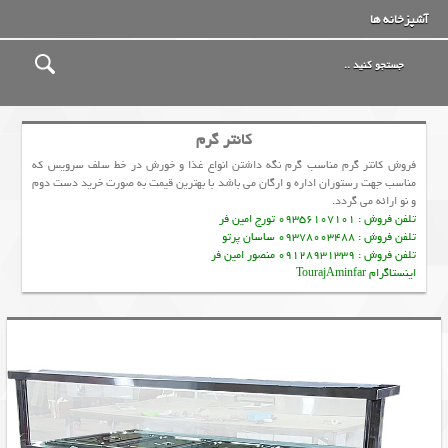
آشپزخانه ها
کانتر گرم
فروش کانتر گرم مناسب گرم نگه داشتن انواع غذا و خورش در خط سلف سرویس که
مناسب جهت رستوران اداره و ارگان می باشد با بهترین قیمت به صورت خرید دست دوم
و نو ارائه می گردد.
تلفن فروش : 09356107101 تورج امین فر
تلفن فروش : 09378003488 ساسان پرتو
تلفن فروش : 09128931339 منصور امین فر
اینستاگرام TourajAminfar