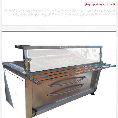
قیمت : 20میلیون تومان
کانترگرم کابین دار از جنس استیل ، کانترگرم تمام استیل به طول ۱۲۰ سانتیمتر مخصوص خط سرد و گرم با ابعاد
دستگاه ۹۰×۸۰×۱۲۰ سانتیمتر دارای رف و شیشه که با سیستم گاز کار می نماید. برای نمایش انواع غذای گرم