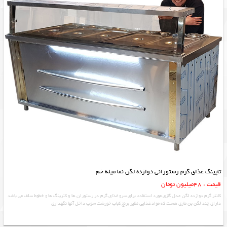
تاپینگ غذای گرم رستورانی دوازده لگن نما میله خم
قیمت : 48میلیون تومان
کانتر گرم دوازده لگن مدل گازی مورد استفاده برای سرو غذای گرم در رستوران ها و کترینگ ها و خطوط سلف می باشد
دارای چند لگن بن ماری هست که مواد غذایی نظیر برنج کباب خورشت سوپ داخل آنها نگهداری