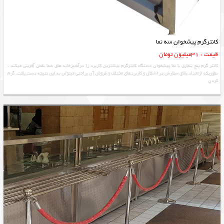
کانترگرم پيشخوان سه نما
قیمت : 31میلیون تومان
کانتر گرم پنج بنماری با نما پیشخوان دستگاه کانترگرم بیشترین کاربرد را درآشپزخانه های شما نقش آفرینی میکند ،
بطوریکه ازتعداد بالای سفارش در اشکال و کاربردهای مختلف و فروش آن براحتی میتوان به این نتیجه دست یافت. گرم
کردن