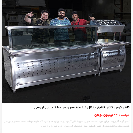
کانتر گرم و کانتر قاشق چنگال خط سلف سرویس نما گرد سی ان سی
قیمت : 46میلیون تومان
کانتر گرم گازی رستوران مورد استفاده برای سرو غذای گرم در رستوران ها و کترینگ ها و خطوط سلف سلف سرویس می
باشد. بدنه ساخته شده از جنس استیل های ضخامت 0.6 میل ، 0.8 میل و یا 1 میل