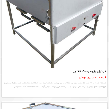
فر دیزی پزی دوسنگ 64تایی
قیمت : 9میلیون تومان
دستگاه دیزی پز ۶۴ تایی دو سنگ بهترین انتخاب با ارزان ترین قیمت جهت سرو آبگوشت های لذیذ در رستوران سنتی و
قهوه خونه های ایران با ارائه عالی ترین کیفیت به شما عزیزان تقدیم می گردد. ابعاد فر۸۵×۹۵×۹۵ سانتیمتر