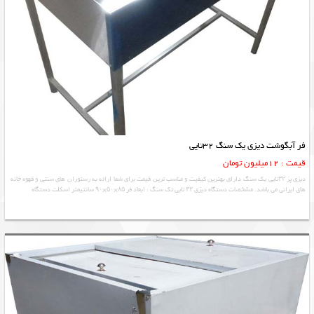
فر آبگوشت دیزی یک سنگ 32تایی
قیمت : 12میلیون تومان
دیزی پز ۳۲تایی یک سنگ دارای بهترین کیفیت و مناسب ترین قیمت برای شما ارائه به رستوران های سنتی و قهوه خانه
های ایرانی می باشد. مشخصات دستگاه دیزی ۳۲ تایی تک سنگ : ابعاد فر ۸۵×۵۰×۹۰ سانتیمتر اسکلت دستگاه