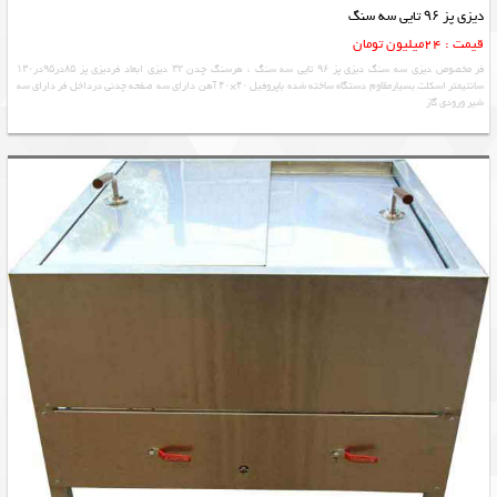
دیزی پز ۹۶ تایی سه سنگ
قیمت : 24میلیون تومان
فر مخصوص دیزی سه سنگ دیزی پز ۹۶ تایی سه سنگ ، هرسنگ چدن ۳۲ دیزی ابعاد فردیزی پز ۸۵در۹۵در۱۳۰
سانتیمتر اسکلت بسیارمقاوم دستگاه ساخته شده باپروفیل ۴۰×۴۰ آهن دارای سه صفحه چدنی درداخل فر دارای سه
شیر ورودی گاز