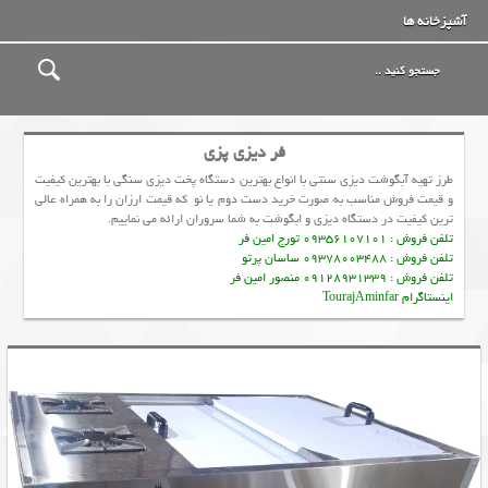
آشپزخانه ها
فر دیزی پزی
طرز تهیه آبگوشت دیزی سنتی با انواع بهترین دستگاه پخت دیزی سنگی با بهترین کیفیت
و قیمت فروش مناسب به صورت خرید دست دوم یا نو که قیمت ارزان را به همراه عالی
ترین کیفیت در دستگاه ديزي و ابگوشت به شما سروران ارائه می نماییم.
تلفن فروش : 09356107101 تورج امین فر
تلفن فروش : 09378003488 ساسان پرتو
تلفن فروش : 09128931339 منصور امین فر
اینستاگرام TourajAminfar