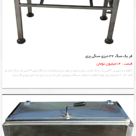
فر یک سنگ 32 دیزی سنگی پزی
قیمت : 14میلیون تومان
آبگوشت و دیزی پز ۳۲تایی یک سنگ مناسب برای رستوران های سنتی مشخصات دستگاه دیزی ۳۲ تایی تک سنگ ابعاد فر
۸۵×۵۰×۹۰ سانتیمتر طرز تهیه آبگوشت اسکلت دستگاه با پروفیل آهن تک درب دارای یک شیر ورودی گاز و یک