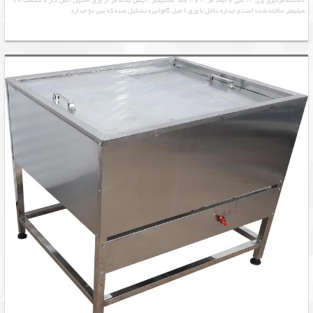
دستگاه فردیزی پزی ۶۴ تایی با ابعاد فر ۹۰×۹۰×۹۵ سانتیمتر ، جنس بدنه فر از ورق استیل خش دار با ضخامت ۰/۸
میلیمتر ساخته شده است و جداره داخل با ورق ۱ میل گالوانیزه تشکیل شده که بین دو جداره