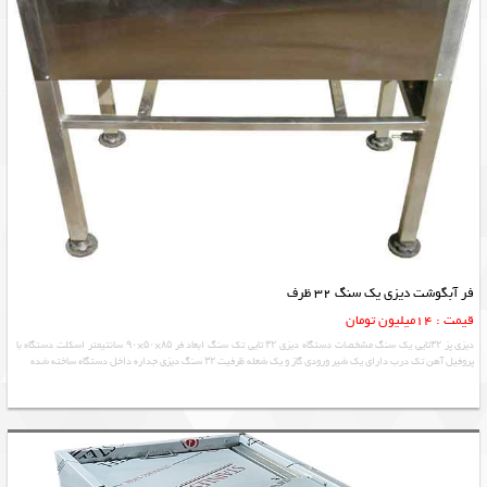
فر آبگوشت دیزی یک سنگ 32 ظرف
قیمت : 14میلیون تومان
دیزی پز ۳۲تایی یک سنگ مشخصات دستگاه دیزی ۳۲ تایی تک سنگ ابعاد فر ۸۵×۵۰×۹۰ سانتیمتر اسکلت دستگاه با
پروفیل آهن تک درب دارای یک شیر ورودی گاز و یک شعله ظرفیت ۳۲ سنگ دیزی جداره داخل دستگاه ساخته شده