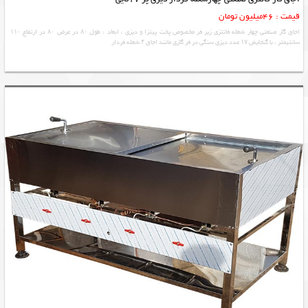
قیمت : 46میلیون تومان
اجاق گاز صنعتی چهار شعله فانتزی زیر فر مخصوص پخت پیتزا و دیزی ، ابعاد : طول ۸۰ در عرض ۸۰ در ارتفاع ۱۱۰
سانتیمتر ، با گنجایش ۱۷ عدد دیزی سنگی در فر گازی مانند اجاق ۴ شعله فردار