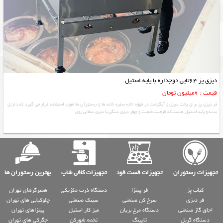
دیزی پز 64تایی دوجداره با پایه استیل
قیمت : 9میلیون تومان
فر دیزی پز برای پخت دیزی و آبگوشت در قهوه خانه سفره خانه ها و رستوران ها مورد استفاده قرار می گیرد که دارای
بدنه و پایه استیل هست که ظرفیت شصت و چهار دیزی سنگی یا دیزی سفالی روی
تجهیزات رستوران
تجهیزات فست فود
تجهیزات کافی شاپ
بهترین رستوران ها
کباب پز
فر پیتزا
دستگاه ذرت مکزیکی
همبرگرهای تهران
فر دیزی
سرخ کن صنعتی
سینک صنعتی
چلوکبابی های تهران
اجاق گاز صنعتی
دستگاه مرغ بریان
میز کار استیل
پیتزاهای تهران
دستگاه گریل
تاپینگ
تخمه شورکن
جگرکی های تهران