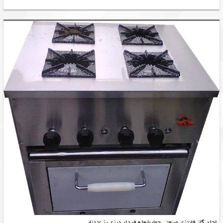
اجاق گاز فانتزی صنعتی چهارشعله فردار دیزی پز 17تایی