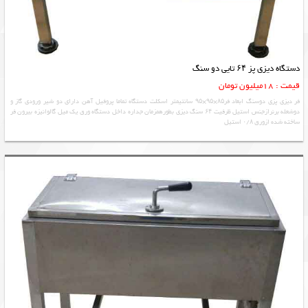
دستگاه دیزی پز ۶۴ تایی دو سنگ
قیمت : 18میلیون تومان
فر دیزی پزی دوسنگ ابعاد فر۸۵×۹۵×۹۵ سانتیمتر اسکلت دستگاه تماما پروفیل آهن دارای دو شیر ورودی گاز و
دوشعله برنرازجنس استیل ظرفیت ۶۴ سنگ دیزی بطورهمزمان جداره داخل دستگاه ورق یک میل گالوانیزه بیرون فر
ساخته شده ازورق ۰/۸ استیل