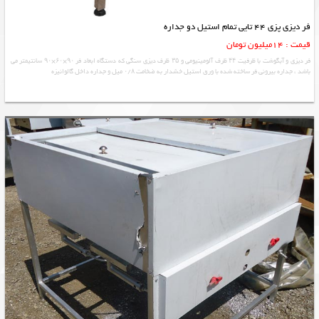
فر دیزی پزی 44 تایی تمام استیل دو جداره
قیمت : 14میلیون تومان
فر دیزی و آبگوشت با ظرفیت ۴۴ ظرف آلومینیومی و ۳۵ ظرف دیزی سنگی که دستگاه ابعاد فر ۹۰×۶۰×۹۰ سانتیمتر می
باشد ، جداره بیرونی فر ساخته شده با ورق استیل خشدار به ضخامت ۰/۸ میل و جداره داخل گالوانیزه