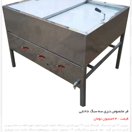
فر مخصوص دیزی سه سنگ 96تایی
قیمت : 24ميليون تومان
دیزی پز ۹۶ تایی سه سنگ ، هرسنگ چدن ۳۲ دیزی که این دستگاه با قیمت عالی و کیفیت فوق العاده به شما سروران
گرامی ارائه می گردد. ابعاد فردیزی پز ۸۵در۹۵در۱۳۰ سانتیمتر اسکلت بسیارمقاوم دستگاه ساخته شده باپروفیل