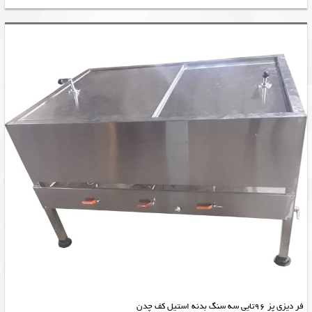
فر دیزی پز 96تایی سه سنگ بدنه استیل کف چدن