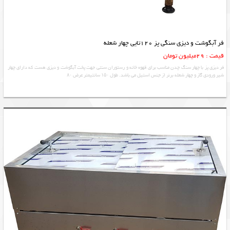
فر آبگوشت و دیزی سنگی پز 120تایی چهار شعله
قیمت : 29میلیون تومان
فر دیزی پز با چهار سنگ چدن مناسب برای قهوه خانه و رستوران سنتی جهت پخت آبگوشت و دیزی هست که دارای چهار
شیر ورودی گاز و چهار شعله برنر از جنس استیل می باشد. طول ۱۵۰ سانتیمتر عرض ۸۰