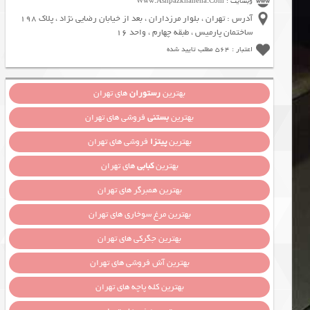
وبسایت : Www.Ashpazkhaneha.Com
آدرس : تهران ، بلوار مرزداران ، بعد از خیابان رضایی نژاد ، پلاک 198
ساختمان پارمیس ، طبقه چهارم ، واحد 16
اعتبار : 564 مطلب تایید شده
بهترین
رستوران
های تهران
بهترین
بستنی
فروشی های تهران
بهترین
پیتزا
فروشی های تهران
بهترین
کبابی
های تهران
بهترین همبرگر های تهران
بهترین مرغ سوخاری های تهران
بهترین جگرکی های تهران
بهترین آش فروشی های تهران
بهترین کله پاچه های تهران