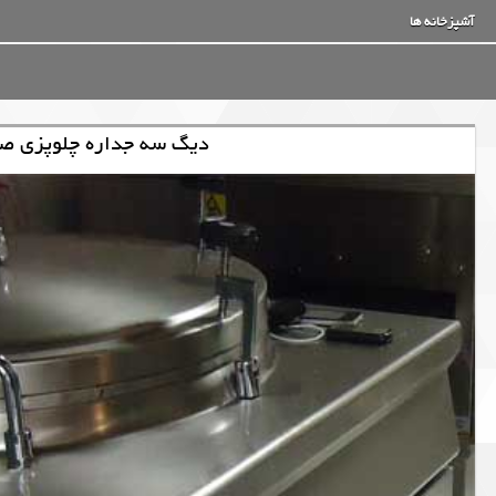
آشپزخانه ها
دیگ سه جداره چلوپزی صنعتی 