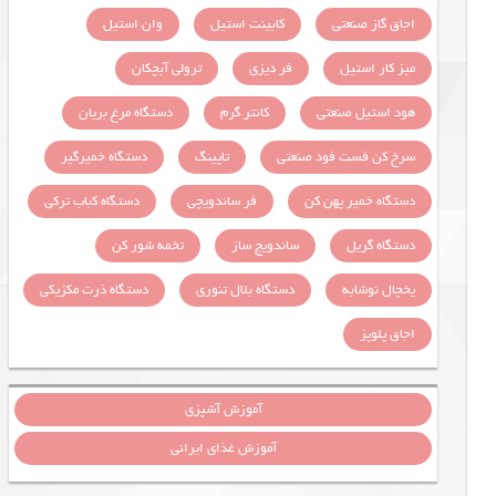
اجاق گاز صنعتی
کابینت استیل
وان استیل
میز کار استیل
فر دیزی
ترولی آبچکان
هود استیل صنعتی
کانتر گرم
دستگاه مرغ بریان
سرخ کن فست فود صنعتی
تاپینگ
دستگاه خمیرگیر
دستگاه خمیر پهن کن
فر ساندویچی
دستگاه کباب ترکی
دستگاه گریل
ساندویچ ساز
تخمه شور کن
یخچال نوشابه
دستگاه بلال تنوری
دستگاه ذرت مکزیکی
اجاق پلوپز
آموزش آشپزی
آموزش غذای ایرانی