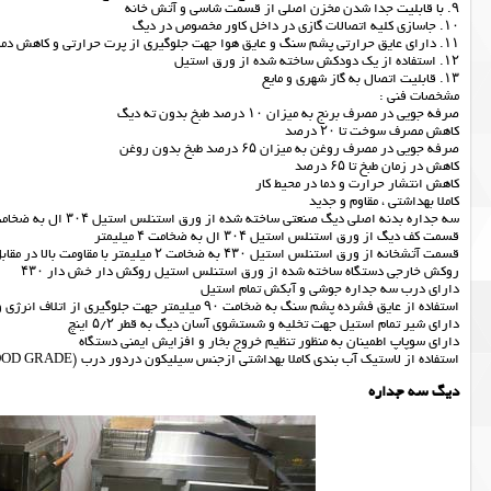
۹. با قابلیت جدا شدن مخزن اصلی از قسمت شاسی و آتش خانه
۱۰. جاسازی کلیه اتصالات گازی در داخل کاور مخصوص در دیگ
۱۱. دارای عایق حرارتی پشم سنگ و عایق هوا جهت جلوگیری از پرت حرارتی و کاهش دما در محیط و داغ نشدن بدنه دیگ
۱۲. استفاده از یک دودکش ساخته شده از ورق استیل
۱۳. قابلیت اتصال به گاز شهری و مایع
مشخصات فنی :
صرفه جویی در مصرف برنج به میزان ۱۰ درصد طبخ بدون ته دیگ
کاهش مصرف سوخت تا ۲۰ درصد
صرفه جویی در مصرف روغن به میزان ۶۵ درصد طبخ بدون روغن
کاهش در زمان طبخ تا ۶۵ درصد
کاهش انتشار حرارت و دما در محیط کار
کاملا بهداشتی ، مقاوم و جدید
سه جداره بدنه اصلي دیگ صنعتی ساخته شده از ورق استنلس استيل ۳۰۴ ال به ضخامت ۲ ميليمتر
قسمت كف ديگ از ورق استنلس استيل ۳۰۴ ال به ضخامت ۴ ميليمتر
قسمت آتشخانه از ورق استنلس استيل ۴۳۰ به ضخامت ۲ ميليمتر با مقاومت بالا در مقابل حرارت
روكش خارجي دستگاه ساخته شده از ورق استنلس استيل روكش دار خش دار ۴۳۰
داراي درب سه جداره جوشي و آبكش تمام استيل
استفاده از عايق فشرده پشم سنگ به ضخامت ۹۰ ميليمتر جهت جلوگيري از اتلاف انرژي و استفاده بهينه در مصرف سوخت
داراي شير تمام استيل جهت تخليه و شستشوي آسان ديگ به قطر ۵/۲ اينچ
داراي سوپاپ اطمينان به منظور تنظيم خروج بخار و افزايش ايمني دستگاه
استفاده از لاستيک آب بندی کاملا بهداشتی ازجنس سيليکون دردور درب (FOOD GRADE)
دیگ سه جداره