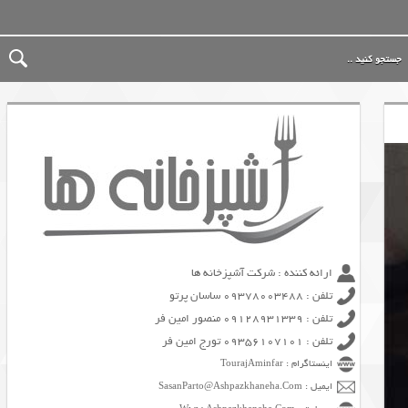
ارائه کننده : شرکت آشپزخانه ها
تلفن : 09378003488 ساسان پرتو
تلفن : 09128931339 منصور امین فر
تلفن : 09356107101 تورج امین فر
اینستاگرام : TourajAminfar
ایمیل : SasanParto@Ashpazkhaneha.Com