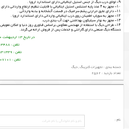
۹- لولاى درب ديگ از جنس استيل ايتاليائى داراى استاندارد اروپا .
۱۰- مجهز به ۴ عدد پايه استنلس استيل ايتاليائى با قابليت تنظيم ارتفاع وارداتى داراى استاندارد اروپا.
۱۱- داراى عايق حرارتى پشم سراميك در قسمت آتشخانه و بدنه وارداتى .
۱۲- مجهز به سوپاپ اطمينان روى درب ايتاليائى وارداتى داراى استاندارد اروپا .
۱۳- مجهز به نوار سيليكون بهداشتى جهت آب بندى درب.
۱۴- طراحى ديگ با استفاده از مهندسى معكوس براساس فناورى روز دنيا و امكان تعويض هر كدام از قطعات براساس كد قطعه به صورت مجزا.
دستگاه
دیگ صنعتی
دارای گارانتی و خدمات پس از فروش ارائه می گردد.
در تاریخ 13 اردیبهشت 1400 این مطلب نوشته شده است.
تلفن : 09378003488 ساسان پرتو
تلفن : 09128931339 منصور امین فر
تلفن : 09356107101 تورج امین فر
دسته بندی :
تجهیزات کترینگ
,
دیگ
تعداد بازدید : 2562
نام :