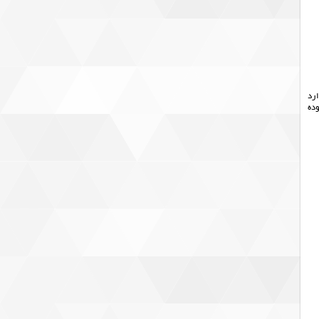
رد
اقدام نموده