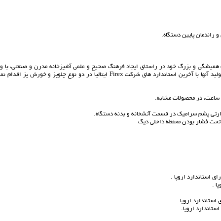
دف هميشگى و بزرگ خود در راستاى ايجاد فرهنگ صحيح و علمى آشپزخانه مدرن و صنعتى، با وا
نمودن قطعات و اجزاى كليدى و اصلى ديگ هاى پخت صنعتى از كشور ايتاليا نسبت به توليد آنها با آخرين استاندارد هاى شركت Firex ايتاليا در دو نوع چلوپز و خورش پز 