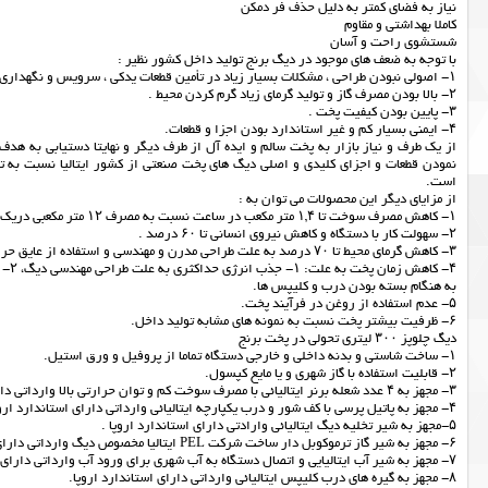
نياز به فضاي كمتر به دليل حذف فر دمكن
كاملا بهداشتي و مقاوم
شستشوي راحت و آسان
با توجه به ضعف های موجود در ديگ برنج توليد داخل كشور نظير :
۱- اصولى نبودن طراحى ، مشكلات بسيار زياد در تأمين قطعات يدكي ، سرويس و نگهدارى و راندمان پايين دستگاه.
۲- بالا بودن مصرف گاز و توليد گرماى زياد گرم كردن محيط .
۳- پايين بودن كيفيت پخت .
۴- ايمنى بسيار كم و غير استاندارد بودن اجزا و قطعات.
از يك طرف و نياز بازار به پخت سالم و ايده آل از طرف ديگر و نهايتا دستيابى به ه
است.
از مزاياى ديگر اين محصولات مى توان به :
۱- كاهش مصرف سوخت تا ۱,۴ متر مكعب در ساعت نسبت به مصرف ۱۲ متر مكعبى دريك ساعت، در محصولات مشابه.
۲- سهولت كار با دستگاه و كاهش نيروى انسانى تا ۶۰ درصد .
۳- كاهش گرماى محيط تا ۷۰ درصد به علت طراحى مدرن و مهندسى و استفاده از عايق حرارتى پشم سراميك در قسمت آتشخانه و بدنه دستگاه.
۴- كاهش زمان پخت به علت: ۱- جذب انرژى حداكثرى به علت طراحى مهندسى ديگ، ۲- تحت فشار بودن محفظه داخلى ديگ
به هنگام بسته بودن درب و كليپس ها.
۵- عدم استفاده از روغن در فرآيند پخت.
۶- ظرفيت بيشتر پخت نسبت به نمونه هاي مشابه توليد داخل.
ديگ چلوپز ۳۰۰ ليترى تحولى در پخت برنج
۱- ساخت شاستى و بدنه داخلى و خارجى دستگاه تماما از پروفيل و ورق استيل.
۲- قابليت استفاده با گاز شهرى و يا مايع كپسول.
۳- مجهز به ۴ عدد شعله برنر ايتاليائى با مصرف سوخت كم و توان حرارتى بالا وارداتى داراى استاندارد اروپا .
۴- مجهز به پاتيل پرسى با كف شور و درب يكپارچه ايتاليائى وارداتى داراى استاندارد اروپا .
۵-مجهز به شير تخليه ديگ ايتاليائى وارادتى داراى استاندارد اروپا .
۶- مجهز به شير گاز ترموكوبل دار ساخت شركت PEL ايتاليا مخصوص ديگ وارداتى داراى استاندارد اروپا .
۷- مجهز به شير آب ايتاليايى و اتصال دستگاه به آب شهرى براى ورود آب وارداتى داراى استاندارد اروپا.
۸- مجهز به گيره هاى درب كليپس ايتاليائى وارداتى داراى استاندارد اروپا.