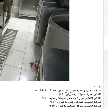
مزایا :
صرفه جويي در مصرف برنج طبخ بدون ته ديگ ۱۰ تا ۱۲ %
كاهش مصرف سوخت به ميزان ۳۰ %
كاهش انتشار حرارت و دما در محيط كار حدود ۶۰ %
صرفه جويي در مصرف روغن به ميزان ۶۰ %
صرفه جويي در نيروي انساني به ميزان ۵۰ %