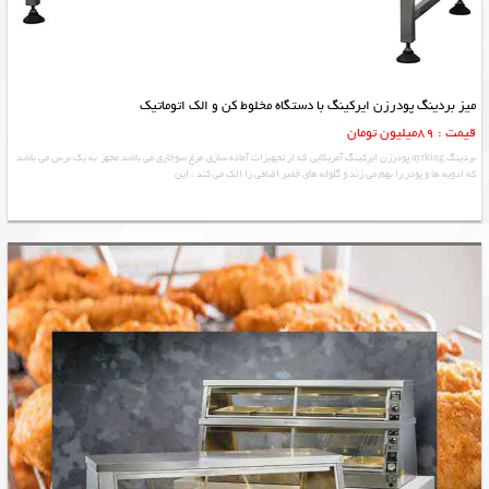
میز بردینگ پودرزن ایرکینگ با دستگاه مخلوط کن و الک اتوماتیک
قیمت : 89میلیون تومان
بردینگ ayrking پودرزن ایرکینگ آمریکایی که از تجهیزات آماده سازی مرغ سوخاری می باشد مجهز به یک برس می باشد
که ادویه ها و پودر را بهم می زند و گلوله های خمیر اضافی را الک می کند ، این