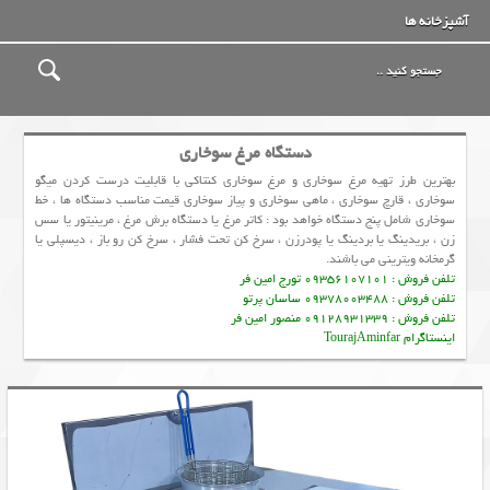
آشپزخانه ها
دستگاه مرغ سوخاری
بهترین طرز تهیه مرغ سوخاری و مرغ سوخاری کنتاکی با قابلیت درست کردن میگو
سوخاری ، قارچ سوخاری ، ماهی سوخاری و پیاز سوخاری قیمت مناسب دستگاه ها ، خط
سوخاری شامل پنج دستگاه خواهد بود : کاتر مرغ یا دستگاه برش مرغ ، مرینیتور یا سس
زن ، بریدینگ یا بردینگ یا پودرزن ، سرخ کن تحت فشار ، سرخ کن رو باز ، دیسپلی یا
گرمخانه ویترینی می باشند.
تلفن فروش : 09356107101 تورج امین فر
تلفن فروش : 09378003488 ساسان پرتو
تلفن فروش : 09128931339 منصور امین فر
اینستاگرام TourajAminfar