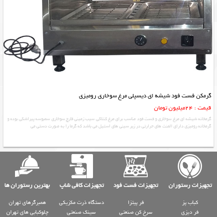
گرمکن فست فود شیشه ای دیسپلی مرغ سوخاری رومیزی
قیمت : 24میلیون تومان
گرمخانه شیشه ای مرغ سوخاری و فست فود مناسب برای مرغ کنتاکی سیب زمینی قارچ سوخاری سمبوسه پیراشکی بوده و
گرمخانه رومیزی دارای المنت های حرارتی در زیر سینی های استیل می باشد که گرما را به صورت دستی می
تجهیزات رستوران
تجهیزات فست فود
تجهیزات کافی شاپ
بهترین رستوران ها
کباب پز
فر پیتزا
دستگاه ذرت مکزیکی
همبرگرهای تهران
فر دیزی
سرخ کن صنعتی
سینک صنعتی
چلوکبابی های تهران