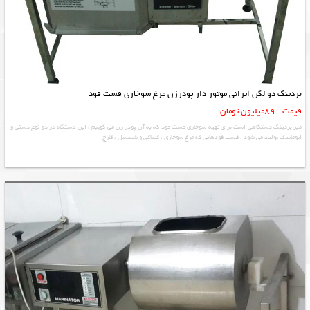
بردینگ دو لگن ایرانی موتور دار پودرزن مرغ سوخاری فست فود
قیمت : 89میلیون تومان
میز بردینگ دستگاهی است برای تهیه سوخاری فست فود که به آن پودر زن می گویبم ، این دستگاه در دو نوع دستی و
اتوماتیک تولید می شود ، فست فودهایی که مرغ سوخاری ، کنتاکی و شنیسل ، قارچ