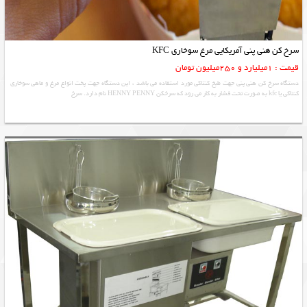
سرخ کن هنی پنی آمریکایی مرغ سوخاری KFC
قیمت : 1میلیارد و 250میلیون تومان
دستگاه سرخ كن هني پني جهت طبخ كنتاكي مورد استفاده مي باشد ، این دستگاه جهت پخت انواع مرغ و ماهی سوخاری
کنتاکی یا kfc به صورت تحت فشار به کار می رود که سرخکن HENNY PENNY نام دارد. سرخ