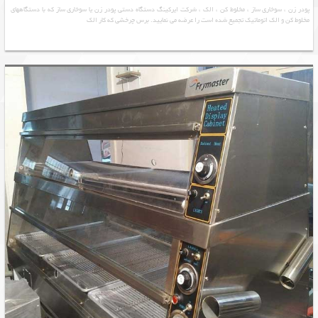
پودر زن ، سوخاری ساز ، مخلوط کن ، الک ، شرکت ایرکینگ دستگاه دستی پودر زن یا سوخاری ساز که با دستگاههای
مخلوط کن و الک اتوماتیک تجمیع شده است را عرضه می نمایید. برس چرخشی که کار الک