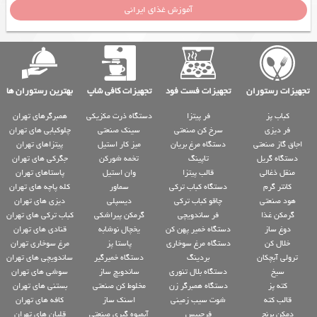
آموزش غذای ایرانی
تجهیزات رستوران
تجهیزات فست فود
تجهیزات کافی شاپ
بهترین رستوران ها
کباب پز
فر پیتزا
دستگاه ذرت مکزیکی
همبرگرهای تهران
فر دیزی
سرخ کن صنعتی
سینک صنعتی
چلوکبابی های تهران
اجاق گاز صنعتی
دستگاه مرغ بریان
میز کار استیل
پیتزاهای تهران
دستگاه گریل
تاپینگ
تخمه شورکن
جگرکی های تهران
منقل ذغالی
قالب پیتزا
وان استیل
پاستاهای تهران
کانتر گرم
دستگاه کباب ترکی
سماور
کله پاچه های تهران
هود صنعتی
چاقو کباب ترکی
دیسپلی
دیزی های تهران
گرمکن غذا
فر ساندویچی
گرمکن پیراشکی
کباب ترکی های تهران
دوغ ساز
دستگاه خمیر پهن کن
یخچال نوشابه
قنادی های تهران
خلال کن
دستگاه مرغ سوخاری
پاستا پز
مرغ سوخاری تهران
ترولی آبچکان
بردینگ
دستگاه خمیرگیر
ساندویچی های تهران
سیخ
دستگاه بلال تنوری
ساندویچ ساز
سوشی های تهران
کته پز
دستگاه همبرگر زن
مخلوط کن صنعتی
بستنی های تهران
قالب کته
شوت سیب زمینی
اسنک ساز
کافه های تهران
دمکن برنج
فرچیپس
آبمیوه گیری صنعتی
قلیان های تهران