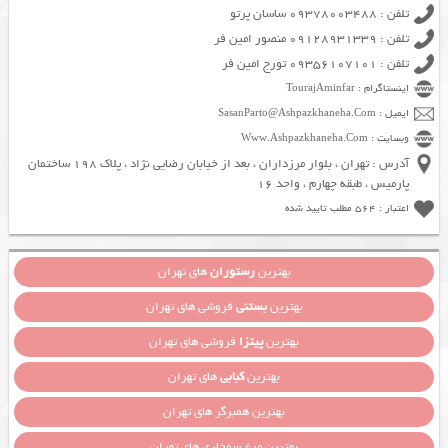
تلفن : 09378003488 ساسان پرتو
تلفن : 09128931339 منصور امین فر
تلفن : 09356107101 تورج امین فر
اینستاگرام : TourajAminfar
ایمیل : SasanParto@Ashpazkhaneha.Com
وبسایت : Www.Ashpazkhaneha.Com
آدرس : تهران ، بلوار مرزداران ، بعد از خیابان رضایی نژاد ، پلاک 198 ساختمان
پارمیس ، طبقه چهارم ، واحد 16
اعتبار : 564 مطلب تایید شده
بهترین
رستوران
های تهران
بهترین
بستنی
فروشی های تهران
بهترین
پیتزا
فروشی های تهران
بهترین
کبابی
های تهران
بهترین همبرگر های تهران
بهترین مرغ سوخاری های تهران