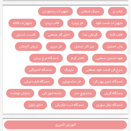
کباب پز
سینک صنعتی
تجهیزات رستوران
تجهیزات فست فود
فر پیتزا
قالب پیتزا
تجهیزات کافه
قالب کته
گرمکن غذا
اجاق گاز صنعتی
کابینت استیل
وان استیل
میز کار استیل
فر دیزی
ترولی آبچکان
هود استیل صنعتی
کانتر گرم
دستگاه مرغ بریان
سرخ کن فست فود صنعتی
تاپینگ
دستگاه خمیرگیر
دستگاه خمیر پهن کن
فر ساندویچی
دستگاه کباب ترکی
دستگاه گریل
ساندویچ ساز
تخمه شور کن
یخچال نوشابه
دستگاه بلال تنوری
دستگاه ذرت مکزیکی
اجاق پلوپز
آموزش آشپزی