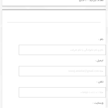
تعداد بازدید : 5841
نام :
ایمیل :
تلفن :
وبسایت :