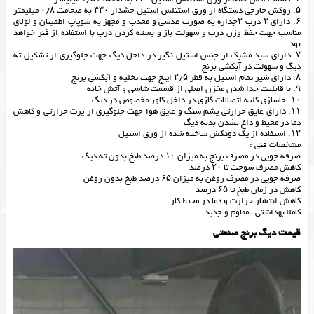
۵. روکش خارجی دستگاه از ورق استنلس استیل خشدار ۴۳۰ به ضخامت ۰/۸ میلیمتر
۶. دارای ۲ درب ۲جداره به صورت عدسی و محدب و مجهز به سوپاپ اطمینان و لولای
مناسب جهت حفظ وزن درب و سهولت باز و بسته کردن درب با استفاده از فنر خواهد
بود.
۷. دارای سبد مشبک از جنس استیل نگیر در داخل دیگ جهت جلوگیری از تشکیل ته
دیگ و سهولت در آبکشی برنج
۸. دارای شیر تمام استیل به قطر ۲/۵ اینچ جهت تخلیه و آبکشی برنج
۹. با قابلیت جدا شدن مخزن اصلی از قسمت شاسی و آتش خانه
۱۰. جاسازی کلیه اتصالات گازی در داخل کاور مخصوص در دیگ
۱۱. دارای عایق حرارتی پشم سنگ و عایق هوا جهت جلوگیری از پرت حرارتی و کاهش
دما در محیط و داغ نشدن بدنه دیگ
۱۲. استفاده از یک دودکش ساخته شده از ورق استیل
مشخصات فنی :
صرفه جویی در مصرف برنج به میزان ۱۰ درصد طبخ بدون ته دیگ
کاهش مصرف سوخت تا ۲۰ درصد
صرفه جویی در مصرف روغن به میزان ۶۵ درصد طبخ بدون روغن
کاهش در زمان طبخ تا ۶۵ درصد
کاهش انتشار حرارت و دما در محیط کار
کاملا بهداشتی ، مقاوم و جدید
قیمت دیگ برنج صنعتی