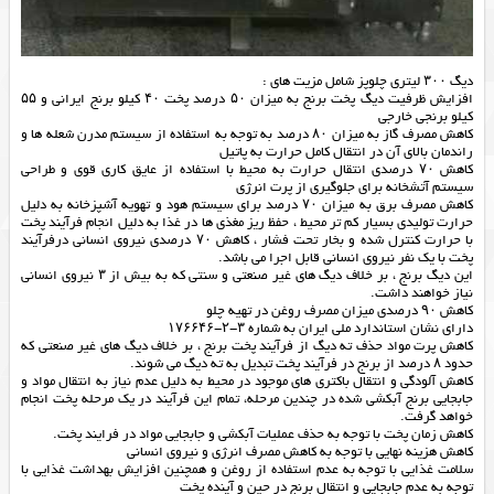
دیگ ۳۰۰ لیتری چلوپز شامل مزیت های :
افزایش ظرفیت دیگ پخت برنج به میزان ۵۰ درصد پخت ۴۰ کیلو برنج ایرانی و ۵۵
کیلو برنجی خارجی
کاهش مصرف گاز به میزان ۸۰ درصد به توجه به استفاده از سیستم مدرن شعله ها و
راندمان بالای آن در انتقال کامل حرارت به پاتیل
کاهش ۷۰ درصدی انتقال حرارت به محیط با استفاده از عایق کاری قوی و طراحی
سیستم آتشخانه برای جلوگیری از پرت انرژی
کاهش مصرف برق به میزان ۷۰ درصد برای سیستم هود و تهویه آشپزخانه به دلیل
حرارت تولیدی بسیار کم تر محیط ، حفظ ریز مغذی ها در غذا به دلیل انجام فرآیند پخت
با حرارت کنترل شده و بخار تحت فشار ، کاهش ۷۰ درصدی نیروی انسانی درفرآیند
پخت با یک نفر نیروی انسانی قابل اجرا می باشد.
این دیگ برنج ، بر خلاف دیگ های غیر صنعتی و سنتی که به بیش از ۳ نیروی انسانی
نیاز خواهند داشت.
کاهش ۹۰ درصدی میزان مصرف روغن در تهیه چلو
دارای نشان استاندارد ملی ایران به شماره ۳-۲-۱۷۶۶۴۶
کاهش پرت مواد حذف ته دیگ از فرآیند پخت برنج ، بر خلاف دیگ های غیر صنعتی که
حدود ۸ درصد از برنج در فرآیند پخت تبدیل به ته دیگ می شوند.
کاهش آلودگی و انتقال باکتری های موجود در محیط به دلیل عدم نیاز به انتقال مواد و
جابجایی برنج آبکشی شده در چندین مرحله، تمام این فرآیند در یک مرحله پخت انجام
خواهد گرفت.
کاهش زمان پخت با توجه به حذف عملیات آبکشی و جابجایی مواد در فرایند پخت.
کاهش هزینه نهایی با توجه به کاهش مصرف انرژی و نیروی انسانی
سلامت غذایی با توجه به عدم استفاده از روغن و همچنین افزایش بهداشت غذایی با
توجه به عدم جابجایی و انتقال برنج در حین و آینده پخت