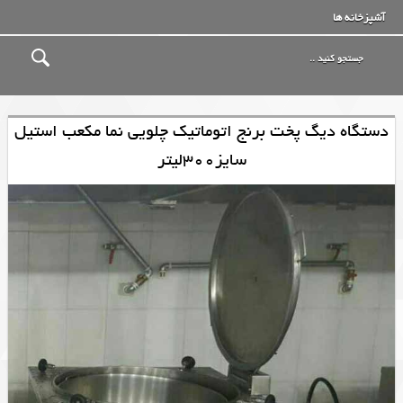
آشپزخانه ها
دستگاه دیگ پخت برنج اتوماتیک چلویی نما مکعب استیل
سایز300لیتر