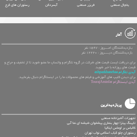
یخچال صنعتی
فریزر صنعتی
آبسردکن
رستوران های کرج
آمار
بـازدیدکنندگان امــــروز : 1597 نفر
بازدیدکنندگان دیـــــروز : 12220 نفر
برای دریافت لیست قیمت های شرکت در گروه تلگرام و واتساپ ما عضو شوید تا از تخفیف و حراج و
قیمت های روزانه با خبر شوید.
آیدی تلگرام ashpazkhanehaa
برای دیدن کلیپ های آموزشی و فیلم های محصولات ما را در اینستاگرام دنبال بفرمایید.
آیدی اینستاگرام TourajAminfar
پربازدیدترین
تجهیزات آشپزخانه صنعتی
تاپینگ پیتزا چهار بنماری پیشخوان شیشه ای نما آبی
کالباس بر اوماس ایتالیا
رستوران چلو کباب اسلامی نواب تهران