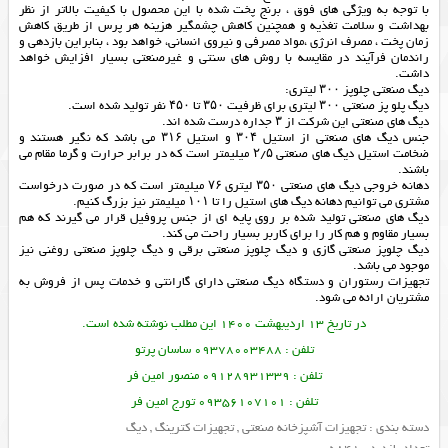
با توجه به ویژگی های فوق ، برنج پخت شده با این محصول با کیفیت بالاتر از نظر
بهداشت و سلامت تغذیه و همچنین کاهش چشمگیر هزینه هر پرس از طریق کاهش
زمان پخت ، مصرف انرژی ،مواد مصرفی و نیروی انسانی، خواهد بود ، بنابراین بازدهی و
راندمان فرآیند در مقایسه با روش های سنتی و غیرصنعتی بسیار افزایش خواهد
داشت.
دیگ صنعتی چلوپز ۳۰۰ لیتری:
دیگ پلو پز صنعتی ۳۰۰ لیتری برای ظرفیت ۳۵۰ تا ۴۵۰ نفر تولید شده است.
دیگ های صنعتی این شرکت از ۳ جداره درست شده اند.
جنس دیگ های صنعتی از استیل ۳۰۴ و استیل ۳۱۶ می باشد که نگیر هستند و
ضخامت استیل دیگ های صنعتی ۲/۵ میلیمتر است که در برابر حرارت و گرما مقام می
باشند.
دهانه خروجی دیگ های صنعتی ۳۵۰ لیتری ۷۶ میلیمتر است که در صورت درخواست
مشتری می توانیم دهانه دیگ های استیل را تا ۱۰۱ میلیمتر نیز بزرگ کنیم.
دیگ های صنعتی تولید شده بر روی پایه ای از جنس پروفیل قرار می گیرند که هم
بسیار مقاوم و هم کار را برای کاربر بسیار راحت می کند.
دیگ چلوپز صنعتی گازی و دیگ چلوپز صنعتی برقی و دیگ چلوپز صنعتی روغنی نیز
موجود می باشد.
تجهیزات رستوران
و دستگاه
دیگ صنعتی
دارای گارانتی و خدمات پس از فروش به
مشتریان ارائه می شود.
در تاریخ 13 اردیبهشت 1400 این مطلب نوشته شده است.
تلفن : 09378003488 ساسان پرتو
تلفن : 09128931339 منصور امین فر
تلفن : 09356107101 تورج امین فر
دسته بندی :
تجهیزات آشپزخانه صنعتی
,
تجهیزات کترینگ
,
دیگ