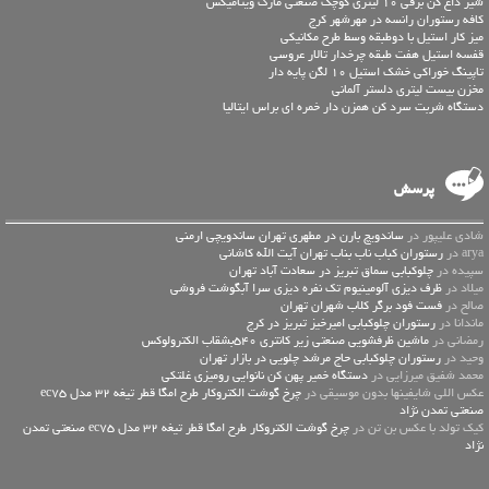
شیر داغ کن برقی 10 لیتری کوچک صنعتی مارک ویتامیکس
کافه رستوران رانسه در مهرشهر کرج
میز کار استیل با دوطبقه وسط طرح مکانیکی
قفسه استیل هفت طبقه چرخدار تالار عروسی
تاپینگ خوراکی خشک استیل 10 لگن پایه دار
مخزن بیست لیتری دلستر آلمانی
دستگاه شربت سرد کن همزن دار خمره ای براس ایتالیا
پرسش
شادی علیپور در
ساندویچ بارن در مطهری تهران ساندویچی ارمنی
arya در
رستوران کباب ناب بناب تهران آیت الله کاشانی
سپیده در
چلوکبابی سماق تبریز در سعادت آباد تهران
میلاد در
ظرف دیزی آلومینیوم تک نفره دیزی سرا آبگوشت فروشی
صالح در
فست فود برگر کلاب شهران تهران
ماندانا در
رستوران چلوکبابی امیرخیز تبریز در کرج
رمضانی در
ماشین ظرفشویی صنعتی زیر کانتری 540بشقاب الکترولوکس
وحید در
رستوران چلوکبابی حاج مرشد چلویی در بازار تهران
محمد شفیق میرزایی در
دستگاه خمیر پهن کن نانوایی رومیزی غلتکی
عكس اللي شايفينها بدون موسيقى در
چرخ گوشت الکتروکار طرح امگا قطر تیغه 32 مدل ec75
صنعتی تمدن نژاد
کیک تولد با عکس بن تن در
چرخ گوشت الکتروکار طرح امگا قطر تیغه 32 مدل ec75 صنعتی تمدن
نژاد