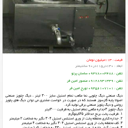
قیمت : 113میلیون تومان
ابعاد : 130در115در90 سانتیمتر
تلفن : 09378003488 ساسان پرتو
تلفن : 09128931339 منصور امین فر
تلفن : 09356107101 تورج امین فر
دیگ صنعتی دیگ چلویی نما مکعب تمام استیل سایز ۳۰۰ لیتر ، دیگ چلوپز صنعتی
اصولا پایه گازسوز هستند که در صورت در خواست مشتری می توان دیگ های پلوپز
روغنی و دیگ پلوپز صنعتی برقی تولید کرد.
دیگ چلوپز ۳جداره مکعبی تمام استیل به ظرفیت ۳۰۰لیتر
۱. ظرفیت پخت برنج حداکثر ۳۵کیلوگرم
۲. جداره کناری محفظه پخت از ورق استنلس استیل ۳۰۴ نگیر به ضخامت ۲ میلیمتر
۳. کف محفظه پخت از ورق استنلس استیل ۳۰۴ نگیر به ضخامت ۴ میلیمتر
۴. قسمت آتش خانه از ورق استنلس استیل ۴۳۰ به ضخامت ۱/۵ میلیمتر