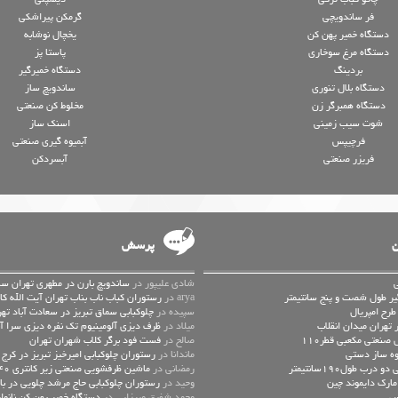
فر ساندویچی
گرمکن پیراشکی
دستگاه خمیر پهن کن
یخچال نوشابه
دستگاه مرغ سوخاری
پاستا پز
بردینگ
دستگاه خمیرگیر
دستگاه بلال تنوری
ساندویچ ساز
دستگاه همبرگر زن
مخلوط کن صنعتی
شوت سیب زمینی
اسنک ساز
فرچیپس
آبمیوه گیری صنعتی
فریزر صنعتی
آبسردکن
ن
پرسش
شادی علیپور در
ساندویچ بارن در مطهری تهران سا
یر طول شصت و پنج سانتیمتر
arya در
رستوران کباب ناب بناب تهران آیت الله کا
رح امپریال
سپیده در
چلوکبابی سماق تبریز در سعادت آباد تهر
 تهران میدان انقلاب
میلاد در
ظرف دیزی آلومینیوم تک نفره دیزی سرا
صنعتی مکعبی قطر110
صالح در
فست فود برگر کلاب شهران تهران
ماندانا در
رستوران چلوکبابی امیرخیز تبریز در کرج
رب طول190سانتیمتر
رمضانی در
ماشین ظرفشویی صنعتی زیر کانتری 540بشقاب الکترولوکس
مارک دایموند چین
وحید در
رستوران چلوکبابی حاج مرشد چلویی در باز
س
محمد شفیق میرزایی در
دستگاه خمیر پهن کن نانوا