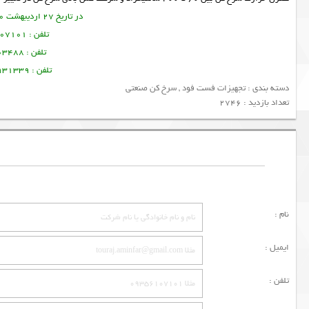
در تاریخ 27 اردیبهشت 1400 این مطلب نوشته شده است.
تلفن : 09356107101 تورج امین فر
تلفن : 09378003488 ساسان پرتو
تلفن : 09128931339 منصور امین فر
دسته بندی :
تجهیزات فست فود
,
سرخ کن صنعتی
تعداد بازدید : 2746
نام :
ایمیل :
تلفن :