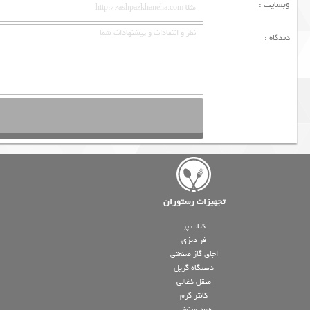
وبسایت :
دیدگاه :
تجهیزات رستوران
کباب پز
فر دیزی
اجاق گاز صنعتی
دستگاه گریل
منقل ذغالی
کانتر گرم
هود صنعتی