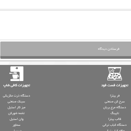
تجهیزات فست فود
تجهیزات کافی شاپ
فر پیتزا
دستگاه ذرت مکزیکی
سرخ کن صنعتی
سینک صنعتی
دستگاه مرغ بریان
میز کار استیل
تاپینگ
تخمه شورکن
قالب پیتزا
وان استیل
دستگاه کباب ترکی
سماور
چاقو کباب ترکی
دیسپلی