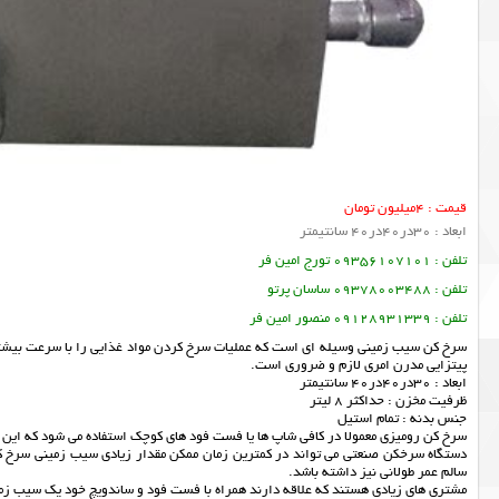
قیمت : 4میلیون تومان
ابعاد : 30در40در40 سانتیمتر
تلفن : 09356107101 تورج امین فر
تلفن : 09378003488 ساسان پرتو
تلفن : 09128931339 منصور امین فر
سرخ کن سیب زمینی وسیله ای است که عملیات سرخ کردن مواد غذایی را با سرعت بیشتر
پیتزایی مدرن امری لازم و ضروری است.
ابعاد : 30در40در40 سانتیمتر
ظرفیت مخزن : حداکثر 8 لیتر
جنس بدنه : تمام استیل
سرخ کن رومیزی معمولا در کافی شاپ ها یا فست فود های کوچک استفاده می شود که این س
دستگاه سرخکن صنعتی می تواند در کمترین زمان ممکن مقدار زیادی سیب زمینی سرخ کرد
سالم عمر طولانی نیز داشته باشد.
مشتری های زیادی هستند که علاقه دارند همراه با فست فود و ساندویچ خود یک سیب زم