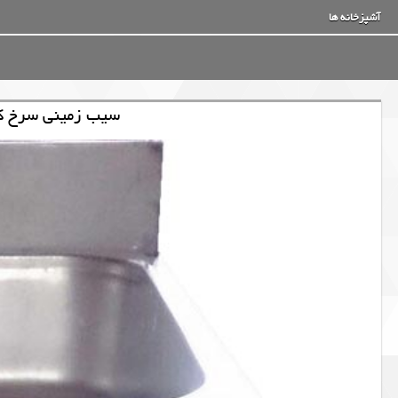
آشپزخانه ها
سیب زمینی سرخ کن