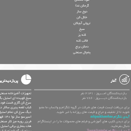
گرمکن غذا
دوغ ساز
خلال کن
ترولی آبچکان
سیخ
کته پز
قالب کته
دمکن برنج
یخچال صنعتی
آمار
پربازدیدتری
بـازدیدکنندگان امــــروز : 2131 نفر
تجهیزات آشپزخانه صنعتی
بازدیدکنندگان دیـــــروز : 786 نفر
سیخ کوبیده ای استیل بگ
سرخ کن گازی فست فود ط
برای دریافت لیست قیمت های شرکت در گروه تلگرام و واتساپ ما عضو
کباب لقمه پنیری سالار در
شوید تا از تخفیف و حراج و قیمت های روزانه با خبر شوید.
دیگ سرخ کن تمام استیل 
آیدی تلگرام ashpazkhanehaa
اسپرسو ساز نوا 140 قهوه ساز دستی
برای دیدن کلیپ های آموزشی و فیلم های محصولات ما را در اینستاگرام
فریزر رویه میز کار صنعتی دو د
دنبال بفرمایید.
هات بنماری برقی استیل 
آیدی اینستاگرام TourajAminfar
رستوران آویشو تهرانپار