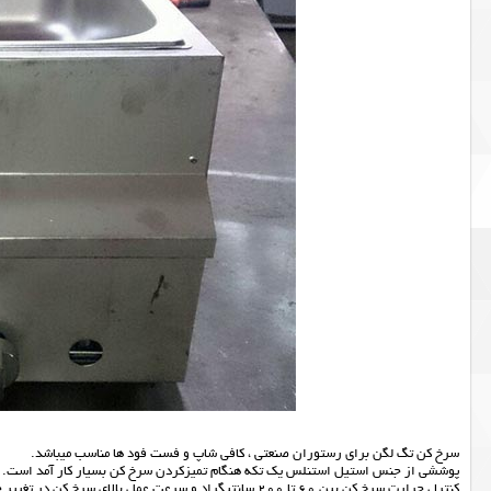
سرخ کن تگ لگن برای رستوران صنعتی ، کافی شاپ و فست فود ها مناسب میباشد.
پوششی از جنس استیل استنلس یک تکه هنگام تمیزکردن سرخ کن بسیار کار آمد است.
کنترل حرارت سرخ کن بین 60 تا 200 سانتیگراد و سرعت عمل بالای سرخ کن در تغییر حرارت ، یکی از چندین ویژگی این دستگاه میباشد.