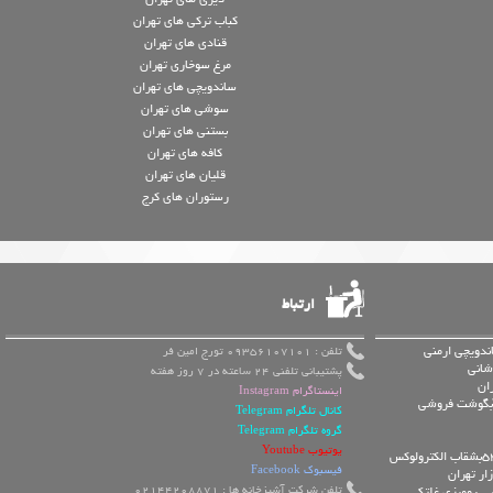
کباب ترکی های تهران
قنادی های تهران
مرغ سوخاری تهران
ساندویچی های تهران
سوشی های تهران
بستنی های تهران
کافه های تهران
قلیان های تهران
رستوران های کرج
ارتباط
ندویچی ارمنی
تلفن : 09356107101 تورج امین فر
شانی
پشتیبانی تلفنی 24 ساعته در 7 روز هفته
ان
اینستاگرام Instagram
 آبگوشت فروشی
کانال تلگرام Telegram
گروه تلگرام Telegram
یوتیوب Youtube
فیسبوک Facebook
ار تهران
تلفن شرکت آشپزخانه ها : 02144208871
یی رومیزی غلتکی