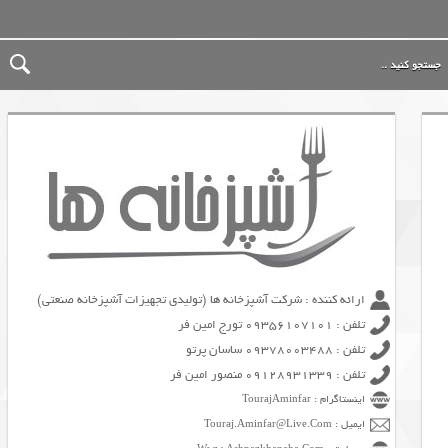
ارائه کننده : شرکت آشپزخانه ها (تولیدی تجهیزات آشپزخانه صنعتی)
تلفن : 09356107101 تورج امین فر
تلفن : 09378003488 ساسان پرتو
تلفن : 09128931339 منصور امین فر
اینستاگرام : TourajAminfar
ایمیل : Touraj.Aminfar@Live.Com