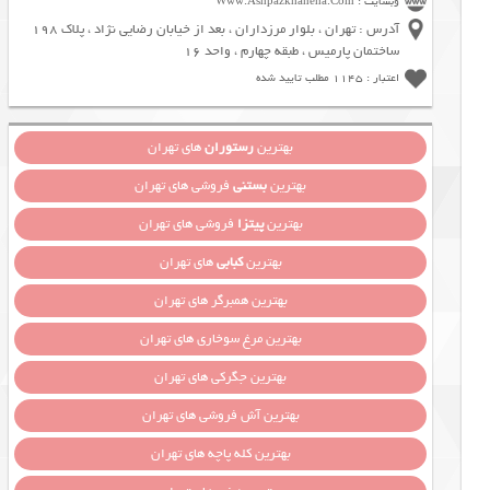
وبسایت : Www.Ashpazkhaneha.Com
آدرس : تهران ، بلوار مرزداران ، بعد از خیابان رضایی نژاد ، پلاک 198
ساختمان پارمیس ، طبقه چهارم ، واحد 16
اعتبار : 1145 مطلب تایید شده
بهترین
رستوران
های تهران
بهترین
بستنی
فروشی های تهران
بهترین
پیتزا
فروشی های تهران
بهترین
کبابی
های تهران
بهترین همبرگر های تهران
بهترین مرغ سوخاری های تهران
بهترین جگرکی های تهران
بهترین آش فروشی های تهران
بهترین کله پاچه های تهران