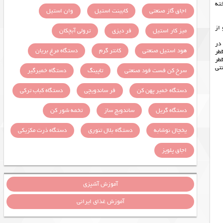
ته
اجاق گاز صنعتی
کابینت استیل
وان استیل
 از
میز کار استیل
فر دیزی
ترولی آبچکان
در
هود استیل صنعتی
کانتر گرم
دستگاه مرغ بریان
قطر
قطر
 گارانتی
سرخ کن فست فود صنعتی
تاپینگ
دستگاه خمیرگیر
دستگاه خمیر پهن کن
فر ساندویچی
دستگاه کباب ترکی
دستگاه گریل
ساندویچ ساز
تخمه شور کن
یخچال نوشابه
دستگاه بلال تنوری
دستگاه ذرت مکزیکی
اجاق پلوپز
آموزش آشپزی
آموزش غذای ایرانی