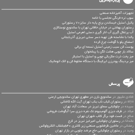
پربازدیدترین
تجهیزات آشپزخانه صنعتی
سوپ تره فرنگی مجلسی با خامه
پاتیل استیل خیساندن برنج پایه دار سایز70 رستورانی
رستوران بهشتی در خیابان خاقانی تهران با ساندویچ نوستالژی
آب پرتقال گیری آب انار گیری دستی اهرمی استیل
پالدا با نشاسته طرز تهیه دسر سنتی تبریزی آذربایجانی
اسفناج پلو با گوشت چرخ کرده
پوست کن سیب زمینی استیل تسمه ای برقی
سالاد بار چوبی هشت لگن با پیشخوان
میز پخت ذرت مکزیکی چوبی و استیل با استیکر
میز بردینگ پودرزن ایرکینگ با دستگاه مخلوط کن و الک اتوماتیک
پرسش
شادی علیپور در
ساندویچ بارن در مطهری تهران ساندویچی ارمنی
arya در
رستوران کباب ناب بناب تهران آیت الله کاشانی
سپیده در
چلوکبابی سماق تبریز در سعادت آباد تهران
میلاد در
ظرف دیزی آلومینیوم تک نفره دیزی سرا آبگوشت فروشی
صالح در
فست فود برگر کلاب شهران تهران
ماندانا در
رستوران چلوکبابی امیرخیز تبریز در کرج
رمضانی در
ماشین ظرفشویی صنعتی زیر کانتری 540بشقاب الکترولوکس
وحید در
رستوران چلوکبابی حاج مرشد چلویی در بازار تهران