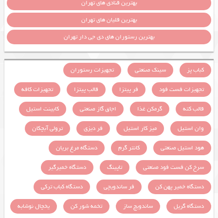
بهترین قنادی های تهران
بهترین قلیان های تهران
بهترین رستوران های دی جی دار تهران
کباب پز
سینک صنعتی
تجهیزات رستوران
تجهیزات فست فود
فر پیتزا
قالب پیتزا
تجهیزات کافه
قالب کته
گرمکن غذا
اجاق گاز صنعتی
کابینت استیل
وان استیل
میز کار استیل
فر دیزی
ترولی آبچکان
هود استیل صنعتی
کانتر گرم
دستگاه مرغ بریان
سرخ کن فست فود صنعتی
تاپینگ
دستگاه خمیرگیر
دستگاه خمیر پهن کن
فر ساندویچی
دستگاه کباب ترکی
دستگاه گریل
ساندویچ ساز
تخمه شور کن
یخچال نوشابه