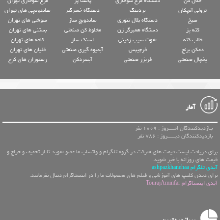
خلال کن
دستگاه مرغ سوخاری
پاستا پز
مرغ سوخاری تهران
ترولی آبچکان
بردینگ
دستگاه خمیرگیر
ساندویچی های تهران
سیخ
دستگاه بلال تنوری
ساندویچ ساز
سوشی های تهران
کته پز
دستگاه همبرگر زن
مخلوط کن صنعتی
بستنی های تهران
قالب کته
شوت سیب زمینی
اسنک ساز
کافه های تهران
دمکن برنج
فرچیپس
آبمیوه گیری صنعتی
قلیان های تهران
یخچال صنعتی
فریزر صنعتی
آبسردکن
رستوران های کرج
آمار
بـازدیدکنندگان امــــروز : 1009 نفر
بازدیدکنندگان دیـــــروز : 786 نفر
برای دریافت لیست قیمت های شرکت در گروه تلگرام و واتساپ ما عضو شوید تا از تخفیف و حراج و
قیمت های روزانه با خبر شوید.
آیدی تلگرام ashpazkhanehaa
برای دیدن کلیپ های آموزشی و فیلم های محصولات ما را در اینستاگرام دنبال بفرمایید.
آیدی اینستاگرام TourajAminfar