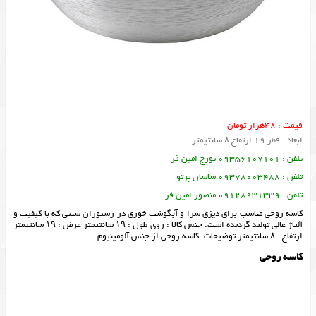
قیمت : 48هزار تومان
ابعاد : قطر 19 ارتفاع ۸ سانتیمتر
تلفن : 09356107101 تورج امین فر
تلفن : 09378003488 ساسان پرتو
تلفن : 09128931339 منصور امین فر
کاسه روحی مناسب برای دیزی سرا و آبگوشت خوری در رستوران سنتی که با کیفیت و
آلیاژ عالی تولید گردیده است. جنس کالا : روی طول : ۱۹ سانتیمتر عرض : ۱۹ سانتیمتر
ارتفاع : ۸ سانتیمتر توضیحات: کاسه روحی از جنس آلومینیوم
کاسه روحی