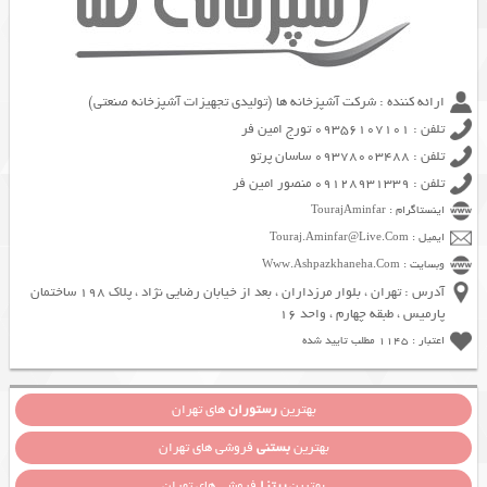
ارائه کننده : شرکت آشپزخانه ها (تولیدی تجهیزات آشپزخانه صنعتی)
تلفن : 09356107101 تورج امین فر
تلفن : 09378003488 ساسان پرتو
تلفن : 09128931339 منصور امین فر
اینستاگرام : TourajAminfar
ایمیل : Touraj.Aminfar@Live.Com
وبسایت : Www.Ashpazkhaneha.Com
آدرس : تهران ، بلوار مرزداران ، بعد از خیابان رضایی نژاد ، پلاک 198 ساختمان
پارمیس ، طبقه چهارم ، واحد 16
اعتبار : 1145 مطلب تایید شده
بهترین
رستوران
های تهران
بهترین
بستنی
فروشی های تهران
بهترین
پیتزا
فروشی های تهران