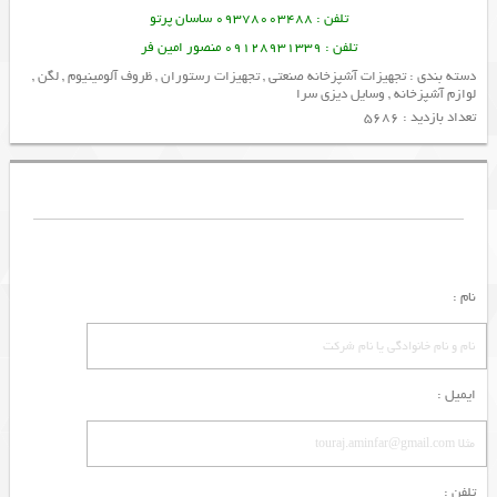
تلفن : 09378003488 ساسان پرتو
تلفن : 09128931339 منصور امین فر
دسته بندی :
تجهیزات آشپزخانه صنعتی
,
تجهیزات رستوران
,
ظروف آلومینیوم
,
لگن
,
لوازم آشپزخانه
,
وسایل دیزی سرا
تعداد بازدید : 5686
نام :
ایمیل :
تلفن :