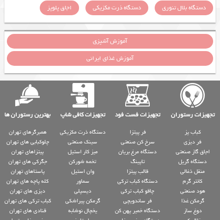
دستگاه بلال تنوری
دستگاه ذرت مکزیکی
اجاق پلوپز
آموزش آشپزی
آموزش غذای ایرانی
تجهیزات رستوران
تجهیزات فست فود
تجهیزات کافی شاپ
بهترین رستوران ها
کباب پز
فر پیتزا
دستگاه ذرت مکزیکی
همبرگرهای تهران
فر دیزی
سرخ کن صنعتی
سینک صنعتی
چلوکبابی های تهران
اجاق گاز صنعتی
دستگاه مرغ بریان
میز کار استیل
پیتزاهای تهران
دستگاه گریل
تاپینگ
تخمه شورکن
جگرکی های تهران
منقل ذغالی
قالب پیتزا
وان استیل
پاستاهای تهران
کانتر گرم
دستگاه کباب ترکی
سماور
کله پاچه های تهران
هود صنعتی
چاقو کباب ترکی
دیسپلی
دیزی های تهران
گرمکن غذا
فر ساندویچی
گرمکن پیراشکی
کباب ترکی های تهران
دوغ ساز
دستگاه خمیر پهن کن
یخچال نوشابه
قنادی های تهران