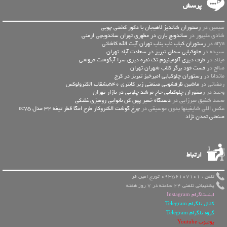
پرسش
سیمین در
رستوران شاندیز لاهیجان با دکور کشتی چوبی
شادی علیپور در
ساندویچ بارن در مطهری تهران ساندویچی ارمنی
arya در
رستوران کباب ناب بناب تهران آیت الله کاشانی
سپیده در
چلوکبابی سماق تبریز در سعادت آباد تهران
میلاد در
ظرف دیزی آلومینیوم تک نفره دیزی سرا آبگوشت فروشی
صالح در
فست فود برگر کلاب شهران تهران
ماندانا در
رستوران چلوکبابی امیرخیز تبریز در کرج
رمضانی در
ماشین ظرفشویی صنعتی زیر کانتری 540بشقاب الکترولوکس
وحید در
رستوران چلوکبابی حاج مرشد چلویی در بازار تهران
محمد شفیق میرزایی در
دستگاه خمیر پهن کن نانوایی رومیزی غلتکی
عكس اللي شايفينها بدون موسيقى در
چرخ گوشت الکتروکار طرح امگا قطر تیغه 32 مدل ec75
صنعتی تمدن نژاد
ارتباط
تلفن : 09356107101 تورج امین فر
پشتیبانی تلفنی 24 ساعته در 7 روز هفته
اینستاگرام Instagram
کانال تلگرام Telegram
گروه تلگرام Telegram
یوتیوب Youtube