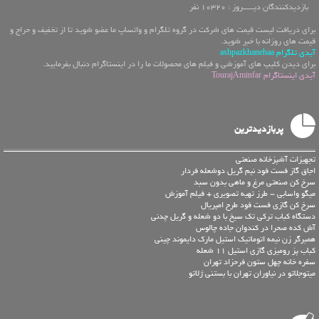
بازدیدکنندگان دیـــــروز : 10320 نفر
برای دریافت لیست قیمت های شرکت در گروه تلگرام و واتساپ ما عضو شوید تا از تخفیف و حراج و
قیمت های روزانه با خبر شوید.
آیدی تلگرام ashpazkhanehaa
برای دیدن کلیپ های آموزشی و فیلم های محصولات ما را در اینستاگرام دنبال بفرمایید.
آیدی اینستاگرام TourajAminfar
پربازدیدترین
تجهیزات آشپزخانه صنعتی
اجاق گاز فست فود نیم گریل دوشعله فردار
سرخ کن صنعتی مرغ و ماهی بدون سبد
میگو واسابی – طرز تهیه تصویری + فیلم آموزش
سرخ کن گازی فست فود طرح امپریال
دستگاه کباب ترکی تک سیخ با دو شعله و گریل چدنی
آش کده صحرا در کندوان جاده چالوس
همبرگر زن نیمه اتوماتیک استیل مارک دایموند چینی
کباب پز رومیزی گازی استیل 11 شعله
سفره خانه چهل ستون فرحزاد تهران
میتوجلاتو در نیاوران تهران با بستنی ژلاتو