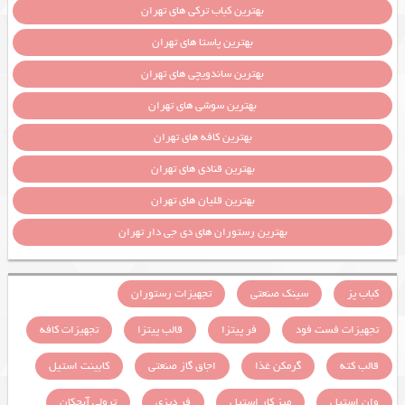
بهترین کباب ترکی های تهران
بهترین پاستا های تهران
بهترین ساندویچی های تهران
بهترین سوشی های تهران
بهترین کافه های تهران
بهترین قنادی های تهران
بهترین قلیان های تهران
بهترین رستوران های دی جی دار تهران
کباب پز
سینک صنعتی
تجهیزات رستوران
تجهیزات فست فود
فر پیتزا
قالب پیتزا
تجهیزات کافه
قالب کته
گرمکن غذا
اجاق گاز صنعتی
کابینت استیل
وان استیل
میز کار استیل
فر دیزی
ترولی آبچکان