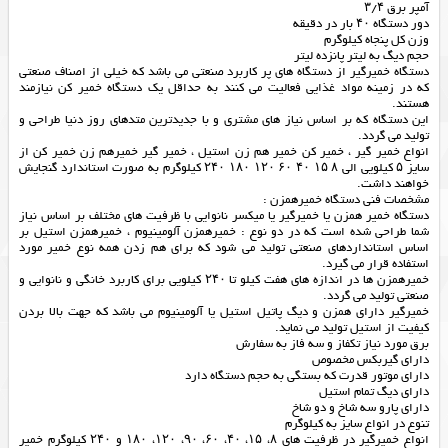
آمپر برق ۳/۴
دور دستگاه ۴۰ بار در دقیقه
وزن کل پنجاه کیلوگرم
حجم دیگ به لیتر پانزده لیتر
دستگاه خمیرگیر از دستگاه های پر کاربرد صنعتی می باشد که خیلی از اصناف صنعتی
که در زمینه مواد غذایی فعالیت می کنند به حداقل یک دستگاه خمیر کن نیازمند
هستند.
این دستگاه که بر اساس نیاز های مشتری و با جدیدترین متدهای روز دنیا طراحی و
تولید می گردد.
انواع خمیر گیر ، خمیر کن خمیر هم زن استیل ، خمیر گیر خمیرهم زن خمیر کن از
سایز ۵ کیلویی الی ۸ ۱۵ ۴۰ ۶۰ ۱۲۰ ۱۸۰ ۲۴۰ کیلوگرم به صورت استاندارد گنجایش
خواهند داشت.
مشخصات فنی دستگاه خمیرهمزن :
دستگاه خمیر همزن یا خمیرگیر یا میکسر نانوایی با ظرفیت های مختلف بر اساس نیاز
شما طراحی شده است که در دو نوع : خمیرهمزن آلومینیوم ، خمیرهمزن استیل بر
اساس استانداردهای صنعتی تولید می شود که برای هم زدن همه نوع خمیر مورد
استفاده قرار می گیرد.
خمیرهمزن ها در اندازه های هفت کیلو تا ۲۴۰ کیلویی برای کاربرد خانگی و نانوایی و
صنعتی تولید می گردد.
خمیرگیر دارای همزن و دیگ پاتیل استیل یا آلومینیوم می باشد که جهت بالا بردن
کیفیت از استیل تولید می نماید.
برق مورد نیاز تکفاز و سه فاز به سفارش
دارای گیربکس مخصوص
دارای موتور قدرت که بستگی به حجم دستگاه دارد
دارای دیگ تمام استیل
دارای پارو سه شاخ و دو شاخ
تنوع در انواع سایز به کیلوگرم
انواع خمیرگیر در ظرفیت های ۸، ۱۵، ۴۰، ۶۰، ۹۰، ۱۲۰، ۱۸۰ و ۲۴۰ کیلوگرم خمیر