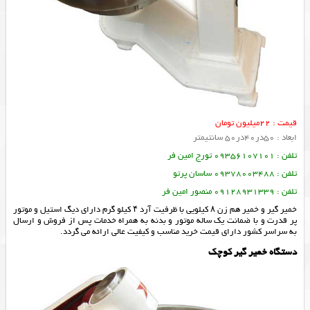
قیمت : 22میلیون تومان
ابعاد : 50در40در50 سانتیمتر
تلفن : 09356107101 تورج امین فر
تلفن : 09378003488 ساسان پرتو
تلفن : 09128931339 منصور امین فر
خمیر گیر و خمیر هم زن ۸ کیلویی با ظرفیت آرد ۴ کیلو گرم دارای دیگ استیل و موتور
پر قدرت و با ضمانت یک ساله موتور و بدنه به همراه خدمات پس از فروش و ارسال
به سراسر کشور دارای قیمت خرید مناسب و کیفیت عالی ارائه می گردد.
دستگاه خمیر گیر کوچک