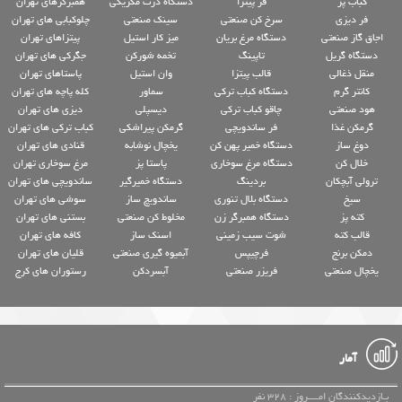
کباب پز
فر پیتزا
دستگاه ذرت مکزیکی
همبرگرهای تهران
فر دیزی
سرخ کن صنعتی
سینک صنعتی
چلوکبابی های تهران
اجاق گاز صنعتی
دستگاه مرغ بریان
میز کار استیل
پیتزاهای تهران
دستگاه گریل
تاپینگ
تخمه شورکن
جگرکی های تهران
منقل ذغالی
قالب پیتزا
وان استیل
پاستاهای تهران
کانتر گرم
دستگاه کباب ترکی
سماور
کله پاچه های تهران
هود صنعتی
چاقو کباب ترکی
دیسپلی
دیزی های تهران
گرمکن غذا
فر ساندویچی
گرمکن پیراشکی
کباب ترکی های تهران
دوغ ساز
دستگاه خمیر پهن کن
یخچال نوشابه
قنادی های تهران
خلال کن
دستگاه مرغ سوخاری
پاستا پز
مرغ سوخاری تهران
ترولی آبچکان
بردینگ
دستگاه خمیرگیر
ساندویچی های تهران
سیخ
دستگاه بلال تنوری
ساندویچ ساز
سوشی های تهران
کته پز
دستگاه همبرگر زن
مخلوط کن صنعتی
بستنی های تهران
قالب کته
شوت سیب زمینی
اسنک ساز
کافه های تهران
دمکن برنج
فرچیپس
آبمیوه گیری صنعتی
قلیان های تهران
یخچال صنعتی
فریزر صنعتی
آبسردکن
رستوران های کرج
آمار
بـازدیدکنندگان امــــروز : 328 نفر