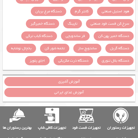
هود استیل صنعتی
کانتر گرم
دستگاه مرغ بریان
سرخ کن فست فود صنعتی
تاپینگ
دستگاه خمیرگیر
دستگاه خمیر پهن کن
فر ساندویچی
دستگاه کباب ترکی
دستگاه گریل
ساندویچ ساز
تخمه شور کن
یخچال نوشابه
دستگاه بلال تنوری
دستگاه ذرت مکزیکی
اجاق پلوپز
آموزش آشپزی
آموزش غذای ایرانی
تجهیزات رستوران
تجهیزات فست فود
تجهیزات کافی شاپ
بهترین رستوران ها