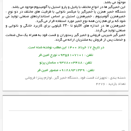
موجود می باشد.
این خمیرگیر ها در انواع مختلف با پاتیل و پارو استیل یا آلومینیوم موجود می باشد.
دستگاه خمیر همزن یا خمیرگیر یا میکسر نانوایی با ظرفیت های مختلف در دو نوع :
خمیرهمزن آلومینیوم ، خمیرهمزن استیل بر اساس استانداردهای صنعتی تولید می
شود که برای هم زدن همه نوع خمیر مورد استفاده قرار می گیرد.
خمیرهمزن ها در اندازه های ۷کیلو تا ۲۴۰ کیلویی برای کاربرد خانگی و نانوایی و
صنعتی تولید می گردد.
خمیر گیر شیرینی فروشی و خمیر گیر رستوران و فست فود به همراه یک سال ضمانت
و خدمات پس از فروش به مشتریان ارائه می گردد.
در تاریخ 17 خرداد 1400 این مطلب نوشته شده است.
تلفن : 09356107101 تورج امین فر
تلفن : 09378003488 ساسان پرتو
تلفن : 09128931339 منصور امین فر
دسته بندی :
تجهیزات فست فود
,
دستگاه خمیر گیر
,
لوازم پیتزا فروشی
تعداد بازدید : 4276