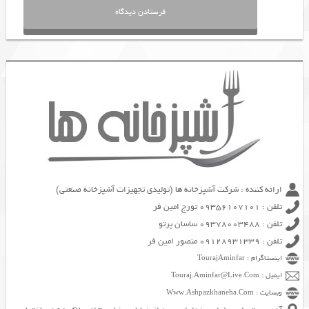
ارائه کننده : شرکت آشپزخانه ها (تولیدی تجهیزات آشپزخانه صنعتی)
تلفن : 09356107101 تورج امین فر
تلفن : 09378003488 ساسان پرتو
تلفن : 09128931339 منصور امین فر
اینستاگرام : TourajAminfar
ایمیل : Touraj.Aminfar@Live.Com
وبسایت : Www.Ashpazkhaneha.Com