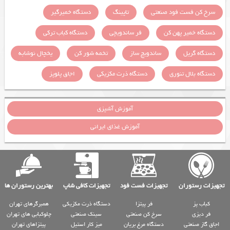
سرخ کن فست فود صنعتی
تاپینگ
دستگاه خمیرگیر
دستگاه خمیر پهن کن
فر ساندویچی
دستگاه کباب ترکی
دستگاه گریل
ساندویچ ساز
تخمه شور کن
یخچال نوشابه
دستگاه بلال تنوری
دستگاه ذرت مکزیکی
اجاق پلوپز
آموزش آشپزی
آموزش غذای ایرانی
تجهیزات رستوران
تجهیزات فست فود
تجهیزات کافی شاپ
بهترین رستوران ها
کباب پز
فر پیتزا
دستگاه ذرت مکزیکی
همبرگرهای تهران
فر دیزی
سرخ کن صنعتی
سینک صنعتی
چلوکبابی های تهران
اجاق گاز صنعتی
دستگاه مرغ بریان
میز کار استیل
پیتزاهای تهران