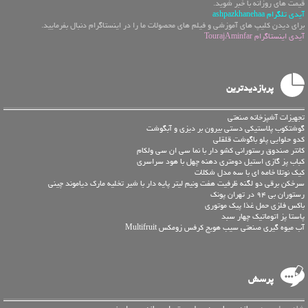
قیمت های روزانه با خبر شوید.
آیدی تلگرام ashpazkhanehaa
برای دیدن کلیپ های آموزشی و فیلم های محصولات ما را در اینستاگرام دنبال بفرمایید.
آیدی اینستاگرام TourajAminfar
پربازدیدترین
تجهیزات آشپزخانه صنعتی
گوشتکوب پلاستیکی دستی بیرون بر دیزی و آبگوشت
کدو حلوایی پلو باگوشت قلقلی
کانتر صندوق رستورانی کشو دار با نما سی ان سی ولکام
کباب پز گازی استیل دومتری دهنه چهل با هود سراسری
کیک نوتلا خامه ای با سه مدل شکلات
سرخکن برقی دو لگنه ظرفیت هفت ونیم لیتر پایه دار با شیر تخلیه مارک دیاموند چینی
رستوران بی 94 در تهران پونک
باکس فلزی حمل غذا پیک موتوری
پاستا پز اتوماتیک چهار سبد
آب میوه گیری صنعتی سیب هویج کرفس زومکس Multifruit
پرسش