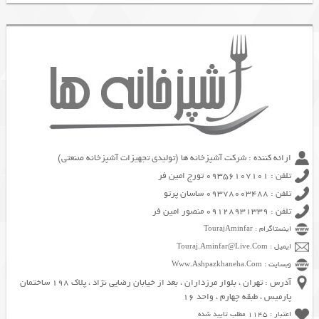
ارائه کننده : شرکت آشپزخانه ها (تولیدی تجهیزات آشپزخانه صنعتی)
تلفن : 09356107101 تورج امین فر
تلفن : 09378003488 ساسان پرتو
تلفن : 09128931339 منصور امین فر
اینستاگرام : TourajAminfar
ایمیل : Touraj.Aminfar@Live.Com
وبسایت : Www.Ashpazkhaneha.Com
آدرس : تهران ، بلوار مرزداران ، بعد از خیابان رضایی نژاد ، پلاک 198 ساختمان
پارمیس ، طبقه چهارم ، واحد 16
اعتبار : 1145 مطلب تایید شده