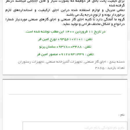
برای کیفیت پخت بالای فر دوطبقه که بصورت سیار و قابل جابجایی میباشند درنظر
گرفته شده
تمامی متریال و لوازم استفاده شده دراین اجاق ازکیفیت و استانداردهای لازم
برخوردار بوده و ازنوع درجه یک می باشند
گروه ما آمادگی دارد تا کلیه
اجاق گاز صنعتی
و اجاق گازهای صنعتی موردنیاز شمارا
درانواع و اشکال مختلف طراحی و تولید نماید.
در تاریخ 11 فروردین 1400 این مطلب نوشته شده است.
تلفن : 09356107101 تورج امین فر
تلفن : 09378003488 ساسان پرتو
تلفن : 09128931339 منصور امین فر
دسته بندی :
اجاق گاز صنعتی
,
تجهیزات آشپزخانه صنعتی
,
تجهیزات رستوران
تعداد بازدید : 3865
نام :