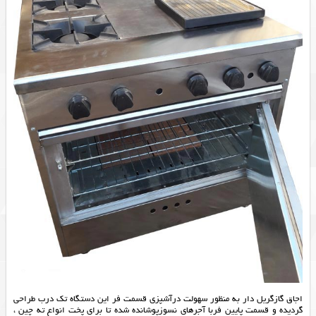
اجاق گازگریل دار به منظور سهولت درآشپزی قسمت فر این دستگاه تک درب طراحی
گردیده و قسمت پایین فربا آجرهای نسوزپوشانده شده تا برای پخت انواع ته چین ،