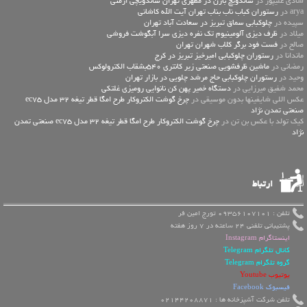
شادی علیپور در
ساندویچ بارن در مطهری تهران ساندویچی ارمنی
arya در
رستوران کباب ناب بناب تهران آیت الله کاشانی
سپیده در
چلوکبابی سماق تبریز در سعادت آباد تهران
میلاد در
ظرف دیزی آلومینیوم تک نفره دیزی سرا آبگوشت فروشی
صالح در
فست فود برگر کلاب شهران تهران
ماندانا در
رستوران چلوکبابی امیرخیز تبریز در کرج
رمضانی در
ماشین ظرفشویی صنعتی زیر کانتری 540بشقاب الکترولوکس
وحید در
رستوران چلوکبابی حاج مرشد چلویی در بازار تهران
محمد شفیق میرزایی در
دستگاه خمیر پهن کن نانوایی رومیزی غلتکی
عكس اللي شايفينها بدون موسيقى در
چرخ گوشت الکتروکار طرح امگا قطر تیغه 32 مدل ec75
صنعتی تمدن نژاد
کیک تولد با عکس بن تن در
چرخ گوشت الکتروکار طرح امگا قطر تیغه 32 مدل ec75 صنعتی تمدن
نژاد
ارتباط
تلفن : 09356107101 تورج امین فر
پشتیبانی تلفنی 24 ساعته در 7 روز هفته
اینستاگرام Instagram
کانال تلگرام Telegram
گروه تلگرام Telegram
یوتیوب Youtube
فیسبوک Facebook
تلفن شرکت آشپزخانه ها : 02144208871