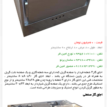
قیمت : 60میلیون تومان
ابعاد : طول 80 عرض 80 ارتفاع 90 سانتیمتر
تلفن : 09356107101 تورج امین فر
تلفن : 09378003488 ساسان پرتو
تلفن : 09128931339 منصور امین فر
اجاق گاز۴ شعله فردار با صفحه گریل که دارای سه شعله گازی و یک صفحه تخت گریل
به همراه فر در پایین دستگاه می باشد ، ابعاد اجاق گاز ۹۰×۸۰×۸۰ سانتیمتر ،
مشخصات فنی این اجاق گاز دارای ۳ شعله با رویه چدن های ۲۸×۲۸ سانتیمتر و از نوع
استاتیک طرح جدی می باشد ، دارای یک صفحه گریل شیاردار به ابعاد ۳۳×۳۰ سانتیمتر
به منظور گریل کردن انواع استیک و سبزیجات طراحی شده است.
اجاق گاز صنعتی