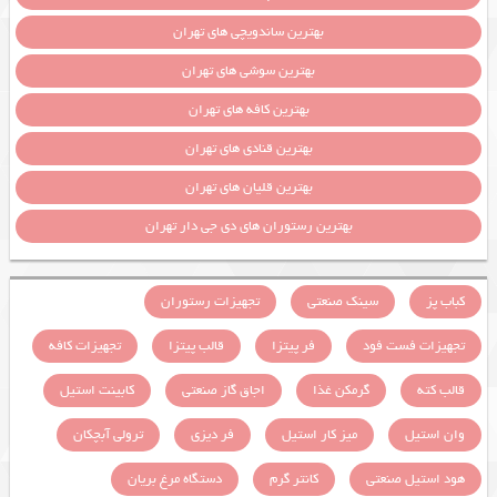
بهترین ساندویچی های تهران
بهترین سوشی های تهران
بهترین کافه های تهران
بهترین قنادی های تهران
بهترین قلیان های تهران
بهترین رستوران های دی جی دار تهران
کباب پز
سینک صنعتی
تجهیزات رستوران
تجهیزات فست فود
فر پیتزا
قالب پیتزا
تجهیزات کافه
قالب کته
گرمکن غذا
اجاق گاز صنعتی
کابینت استیل
وان استیل
میز کار استیل
فر دیزی
ترولی آبچکان
هود استیل صنعتی
کانتر گرم
دستگاه مرغ بریان