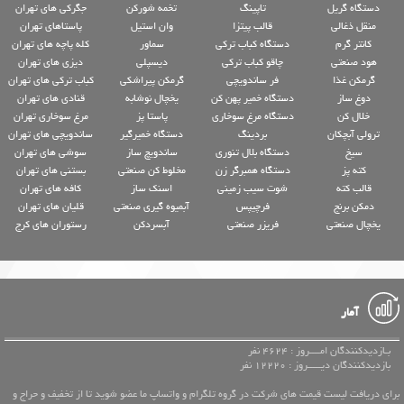
دستگاه گریل
تاپینگ
تخمه شورکن
جگرکی های تهران
منقل ذغالی
قالب پیتزا
وان استیل
پاستاهای تهران
کانتر گرم
دستگاه کباب ترکی
سماور
کله پاچه های تهران
هود صنعتی
چاقو کباب ترکی
دیسپلی
دیزی های تهران
گرمکن غذا
فر ساندویچی
گرمکن پیراشکی
کباب ترکی های تهران
دوغ ساز
دستگاه خمیر پهن کن
یخچال نوشابه
قنادی های تهران
خلال کن
دستگاه مرغ سوخاری
پاستا پز
مرغ سوخاری تهران
ترولی آبچکان
بردینگ
دستگاه خمیرگیر
ساندویچی های تهران
سیخ
دستگاه بلال تنوری
ساندویچ ساز
سوشی های تهران
کته پز
دستگاه همبرگر زن
مخلوط کن صنعتی
بستنی های تهران
قالب کته
شوت سیب زمینی
اسنک ساز
کافه های تهران
دمکن برنج
فرچیپس
آبمیوه گیری صنعتی
قلیان های تهران
یخچال صنعتی
فریزر صنعتی
آبسردکن
رستوران های کرج
آمار
بـازدیدکنندگان امــــروز : 4624 نفر
بازدیدکنندگان دیـــــروز : 12220 نفر
برای دریافت لیست قیمت های شرکت در گروه تلگرام و واتساپ ما عضو شوید تا از تخفیف و حراج و