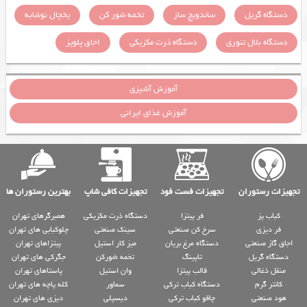
دستگاه گریل
ساندویچ ساز
تخمه شور کن
یخچال نوشابه
دستگاه بلال تنوری
دستگاه ذرت مکزیکی
اجاق پلوپز
آموزش آشپزی
آموزش غذای ایرانی
تجهیزات رستوران
تجهیزات فست فود
تجهیزات کافی شاپ
بهترین رستوران ها
کباب پز
فر پیتزا
دستگاه ذرت مکزیکی
همبرگرهای تهران
فر دیزی
سرخ کن صنعتی
سینک صنعتی
چلوکبابی های تهران
اجاق گاز صنعتی
دستگاه مرغ بریان
میز کار استیل
پیتزاهای تهران
دستگاه گریل
تاپینگ
تخمه شورکن
جگرکی های تهران
منقل ذغالی
قالب پیتزا
وان استیل
پاستاهای تهران
کانتر گرم
دستگاه کباب ترکی
سماور
کله پاچه های تهران
هود صنعتی
چاقو کباب ترکی
دیسپلی
دیزی های تهران