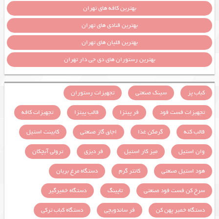
بهترین کافه های تهران
بهترین قنادی های تهران
بهترین قلیان های تهران
بهترین رستوران های دی جی دار تهران
کباب پز
سینک صنعتی
تجهیزات رستوران
تجهیزات فست فود
فر پیتزا
قالب پیتزا
تجهیزات کافه
قالب کته
گرمکن غذا
اجاق گاز صنعتی
کابینت استیل
وان استیل
میز کار استیل
فر دیزی
ترولی آبچکان
هود استیل صنعتی
کانتر گرم
دستگاه مرغ بریان
سرخ کن فست فود صنعتی
تاپینگ
دستگاه خمیرگیر
دستگاه خمیر پهن کن
فر ساندویچی
دستگاه کباب ترکی