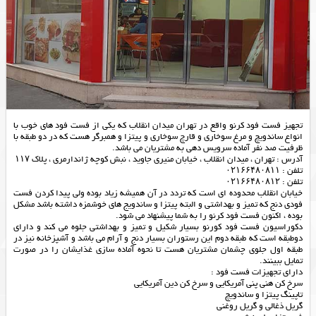
تجهیز فست فود کرنو واقع در تهران میدان انقلاب که یکی از فست فود های خوب با
انواع ساندویچ و مرغ سوخاری و قارچ سوخاری و پیتزا و همبرگر هست که در دو طبقه با
ظرفیت صد نفر آماده سرویس دهی به مشتریان می باشد.
آدرس : تهران ، میدان انقلاب ، خیابان منیری جاوید ، نبش کوچه ژاندارمری ، پلاک ۱۱۷
تلفن : ۰۲۱۶۶۴۸۰۸۱۱
تلفن : ۰۲۱۶۶۴۸۰۸۱۲
خیابان انقلاب محدوده ای است که تردد در آن همیشه زیاد بوده ولی پیدا کردن فست
فودی دنج که تمیز و بهداشتی و البته پیتزا و ساندویج های خوشمزه داشته باشد مشکل
بوده ، اکنون فست فود کرنو را به شما پیشنهاد می شود.
دکوراسیون فست فود کورنو بسیار شکیل و تمیز و بهداشتی جلوه می کند و دارای
دوطبقه است که طبقه دوم این رستوران بسیار دنج و آرام می باشد و آشپزخانه نیز در
طبقه اول جلوی چشمان مشتریان هست تا نحوه آماده سازی غذایشان را در صورت
تمایل ببینند.
دارای تجهیزات فست فود :
سرخ کن هنی پنی آمریکایی و سرخ کن دین آمریکایی
تاپینگ پیتزا و ساندویچ
گریل ذغالی و گریل روغنی