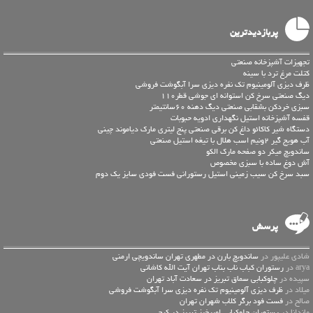
پربازدیدترین
تجهیزات آشپزخانه صنعتی
کتلت مرغ ترد با سینه
ظرف دیزی آلومینیوم تک نفره دیزی سرا آبگوشت فروشی
دیگ صنعتی سرخ کن استوانه ای جوشی قطر110
سبزي خردکن بشقابي صنعتي ديگ دهنه 60سانتیمتر
قفسه آشپزخانه استیل نگهداری ادویه حبوبات
دستگاه شیر کاکائو داغ کن برقی صنعتی پنج لیتری مارک دیاموند چینی
آب هویج گیر 2ونیم اسب هلال با تیغه استیل صنعتی
ساندویچ میکر دو صفحه مارک الکو
آش دوغ ساده با سبزی مخصوص
سبد سرخ کن سیب زمینی استیل رستورانی فست فودی سایز یک دوم
پرسش
شادی علیپور در
ساندویچ بارن در مطهری تهران ساندویچی ارمنی
arya در
رستوران کباب ناب بناب تهران آیت الله کاشانی
سپیده در
چلوکبابی سماق تبریز در سعادت آباد تهران
میلاد در
ظرف دیزی آلومینیوم تک نفره دیزی سرا آبگوشت فروشی
صالح در
فست فود برگر کلاب شهران تهران
ماندانا در
رستوران چلوکبابی امیرخیز تبریز در کرج