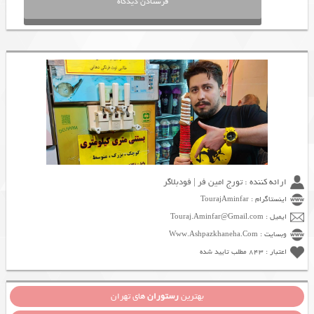
ارائه کننده : تورج امین فر | فودبلاگر
اینستاگرام : TourajAminfar
ایمیل : Touraj.Aminfar@Gmail.com
وبسایت : Www.Ashpazkhaneha.Com
اعتبار : 843 مطلب تایید شده
بهترین
رستوران
های تهران