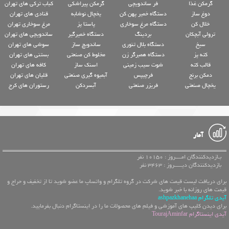
گرمکن غذا
فر ساندویچی
گرمکن پیراشکی
کباب ترکی های تهران
دوغ ساز
دستگاه خمیر پهن کن
یخچال نوشابه
قنادی های تهران
خلال کن
دستگاه مرغ سوخاری
پاستا پز
مرغ سوخاری تهران
ترولی آبچکان
بردینگ
دستگاه خمیرگیر
ساندویچی های تهران
سیخ
دستگاه بلال تنوری
ساندویچ ساز
سوشی های تهران
کته پز
دستگاه همبرگر زن
مخلوط کن صنعتی
بستنی های تهران
قالب کته
شوت سیب زمینی
اسنک ساز
کافه های تهران
دمکن برنج
فرچیپس
آبمیوه گیری صنعتی
قلیان های تهران
یخچال صنعتی
فریزر صنعتی
آبسردکن
رستوران های کرج
آمار
بـازدیدکنندگان امــــروز : 10150 نفر
بازدیدکنندگان دیـــــروز : 3463 نفر
برای دریافت لیست قیمت های شرکت در گروه تلگرام و واتساپ ما عضو شوید تا از تخفیف و حراج و
قیمت های روزانه با خبر شوید.
آیدی تلگرام ashpazkhanehaa
برای دیدن کلیپ های آموزشی و فیلم های محصولات ما را در اینستاگرام دنبال بفرمایید.
آیدی اینستاگرام TourajAminfar