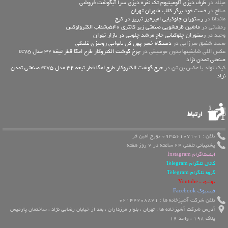
میلاد در
ظرف دیزی آلومینیوم تک نفره دیزی سرا آبگوشت فروشی
صالح در
فست فود برگر کلاب شهران تهران
ماندانا در
رستوران چلوکبابی امیرخیز تبریز در کرج
رمضانی در
ماشین ظرفشویی صنعتی زیر کانتری 540بشقاب الکترولوکس
وحید در
رستوران چلوکبابی حاج مرشد چلویی در بازار تهران
محمد شفیق میرزایی در
دستگاه خمیر پهن کن نانوایی رومیزی غلتکی
عكس اللي شايفينها بدون موسيقى در
چرخ گوشت الکتروکار طرح امگا قطر تیغه 32 مدل ec75
صنعتی تمدن نژاد
کیک تولد با عکس بن تن در
چرخ گوشت الکتروکار طرح امگا قطر تیغه 32 مدل ec75 صنعتی تمدن
نژاد
ارتباط
تلفن : 09356107101 تورج امین فر
پشتیبانی تلفنی 24 ساعته در 7 روز هفته
اینستاگرام Instagram
کانال تلگرام Telegram
گروه تلگرام Telegram
یوتیوب Youtube
فیسبوک Facebook
تلفن شرکت آشپزخانه ها : 02144208871
آدرس شرکت آشپزخانه ها : تهران ، بلوار مرزداران ، بعد از خیابان رضایی نژاد ، ساختمان پارمیس
پلاک 198 ، واحد 16