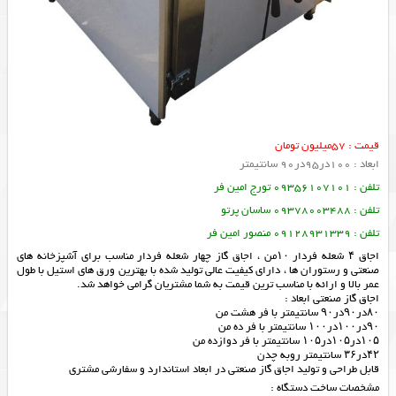
قیمت : 57میلیون تومان
ابعاد : 100در95در90 سانتیمتر
تلفن : 09356107101 تورج امین فر
تلفن : 09378003488 ساسان پرتو
تلفن : 09128931339 منصور امین فر
اجاق ۴ شعله فردار ۱۰من ، اجاق گاز چهار شعله فردار مناسب برای آشپزخانه های
صنعتی و رستوران ها ، دارای کیفیت عالی تولید شده با بهترین ورق های استیل با طول
عمر بالا و ارائه با مناسب ترین قیمت به شما مشتریان گرامی خواهد شد.
اجاق گاز صنعتی ابعاد :
۸۰در۹۰در۹۰ سانتیمتر با فر هشت من
۹۰در۱۰۰در۱۰۰ سانتیمتر با فر ده من
۱۰۵در۱۰۵در۱۰۵ سانتیمتر با فر دوازده من
۴۲در۳۶ سانتیمتر روبه چدن
قابل طراحی و تولید
اجاق گاز صنعتی
در ابعاد استاندارد و سفارشی مشتری
مشخصات ساخت دستگاه :