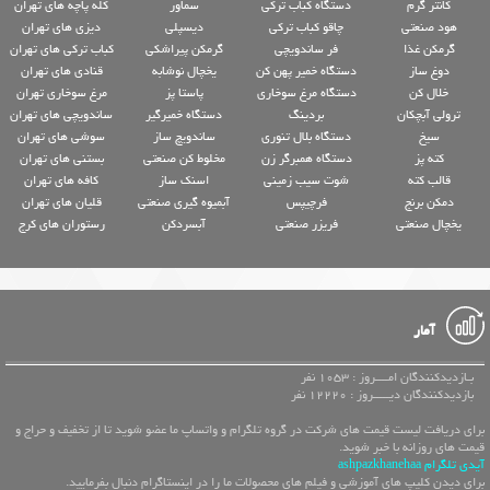
کانتر گرم
دستگاه کباب ترکی
سماور
کله پاچه های تهران
هود صنعتی
چاقو کباب ترکی
دیسپلی
دیزی های تهران
گرمکن غذا
فر ساندویچی
گرمکن پیراشکی
کباب ترکی های تهران
دوغ ساز
دستگاه خمیر پهن کن
یخچال نوشابه
قنادی های تهران
خلال کن
دستگاه مرغ سوخاری
پاستا پز
مرغ سوخاری تهران
ترولی آبچکان
بردینگ
دستگاه خمیرگیر
ساندویچی های تهران
سیخ
دستگاه بلال تنوری
ساندویچ ساز
سوشی های تهران
کته پز
دستگاه همبرگر زن
مخلوط کن صنعتی
بستنی های تهران
قالب کته
شوت سیب زمینی
اسنک ساز
کافه های تهران
دمکن برنج
فرچیپس
آبمیوه گیری صنعتی
قلیان های تهران
یخچال صنعتی
فریزر صنعتی
آبسردکن
رستوران های کرج
آمار
بـازدیدکنندگان امــــروز : 1053 نفر
بازدیدکنندگان دیـــــروز : 12220 نفر
برای دریافت لیست قیمت های شرکت در گروه تلگرام و واتساپ ما عضو شوید تا از تخفیف و حراج و
قیمت های روزانه با خبر شوید.
آیدی تلگرام ashpazkhanehaa
برای دیدن کلیپ های آموزشی و فیلم های محصولات ما را در اینستاگرام دنبال بفرمایید.