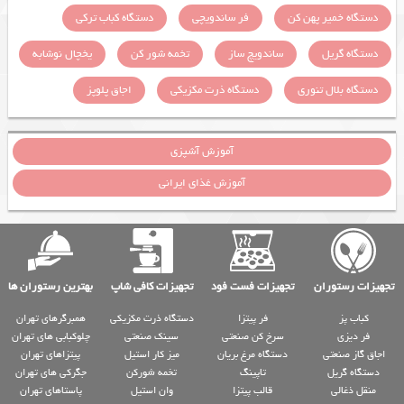
دستگاه خمیر پهن کن
فر ساندویچی
دستگاه کباب ترکی
دستگاه گریل
ساندویچ ساز
تخمه شور کن
یخچال نوشابه
دستگاه بلال تنوری
دستگاه ذرت مکزیکی
اجاق پلوپز
آموزش آشپزی
آموزش غذای ایرانی
تجهیزات رستوران
تجهیزات فست فود
تجهیزات کافی شاپ
بهترین رستوران ها
کباب پز
فر پیتزا
دستگاه ذرت مکزیکی
همبرگرهای تهران
فر دیزی
سرخ کن صنعتی
سینک صنعتی
چلوکبابی های تهران
اجاق گاز صنعتی
دستگاه مرغ بریان
میز کار استیل
پیتزاهای تهران
دستگاه گریل
تاپینگ
تخمه شورکن
جگرکی های تهران
منقل ذغالی
قالب پیتزا
وان استیل
پاستاهای تهران