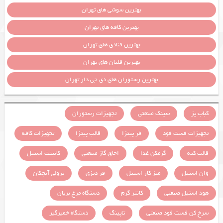
بهترین سوشی های تهران
بهترین کافه های تهران
بهترین قنادی های تهران
بهترین قلیان های تهران
بهترین رستوران های دی جی دار تهران
کباب پز
سینک صنعتی
تجهیزات رستوران
تجهیزات فست فود
فر پیتزا
قالب پیتزا
تجهیزات کافه
قالب کته
گرمکن غذا
اجاق گاز صنعتی
کابینت استیل
وان استیل
میز کار استیل
فر دیزی
ترولی آبچکان
هود استیل صنعتی
کانتر گرم
دستگاه مرغ بریان
سرخ کن فست فود صنعتی
تاپینگ
دستگاه خمیرگیر