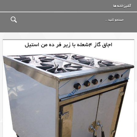
آشپزخانه ها
اجاق گاز 4شعله با زیر فر ده من استیل