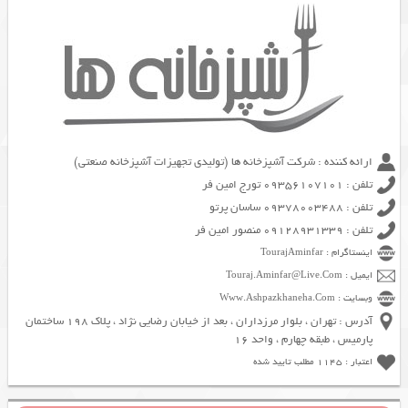
ارائه کننده : شرکت آشپزخانه ها (تولیدی تجهیزات آشپزخانه صنعتی)
تلفن : 09356107101 تورج امین فر
تلفن : 09378003488 ساسان پرتو
تلفن : 09128931339 منصور امین فر
اینستاگرام : TourajAminfar
ایمیل : Touraj.Aminfar@Live.Com
وبسایت : Www.Ashpazkhaneha.Com
آدرس : تهران ، بلوار مرزداران ، بعد از خیابان رضایی نژاد ، پلاک 198 ساختمان
پارمیس ، طبقه چهارم ، واحد 16
اعتبار : 1145 مطلب تایید شده