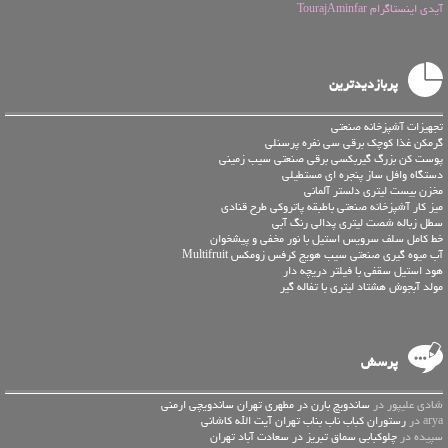
آیدی اینستاگرام TourajAminfar
پربازدیدترین
تجهیزات آشپزخانه صنعتی
گرمکن غذا کوچک برقی سی نفره پرسنلی
پوست کن بزرگ گیربکسی برقی صنعتی سیب زمینی
دستگاه وافل ساز پنجره ای مستطیلی
مخزن بیست لیتری دلستر آلمانی
میز کار آشپزخانه صنعتی باطبقه پاتروکی طرح قنادی
سطل زباله شصت لیتری پدالی رنگ آبی
خط کامل سلف سرویس استیل با نور مخفی و پیشخوان
آب میوه گیری صنعتی سیب هویج کرفس زومکس Multifruit
هود استیل سقفی با فیلتر دریچه دار
مولد آبجوش هشتاد لیتری با تفاله گیر
پرسش
شادی علیپور در
ساندویچ بارن در مطهری تهران ساندویچی ارمنی
arya در
رستوران کباب ناب بناب تهران آیت الله کاشانی
سپیده در
چلوکبابی سماق تبریز در سعادت آباد تهران