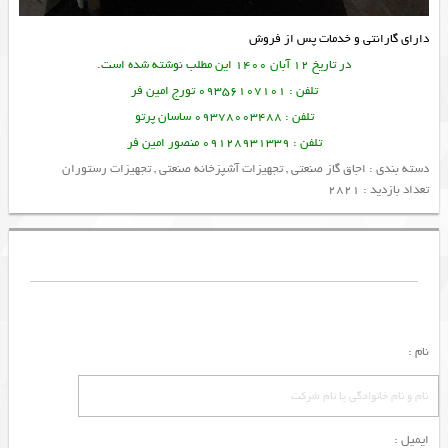
دارای گارانتی و خدمات پس از فروش
در تاریخ 12 آبان 1400 این مطلب نوشته شده است.
تلفن : 09356107101 تورج امین فر
تلفن : 09378003488 ساسان پرتو
تلفن : 09128931339 منصور امین فر
دسته بندی :
اجاق گاز صنعتی
,
تجهیزات آشپزخانه صنعتی
,
تجهیزات رستوران
تعداد بازدید : 2821
نام :
ایمیل :