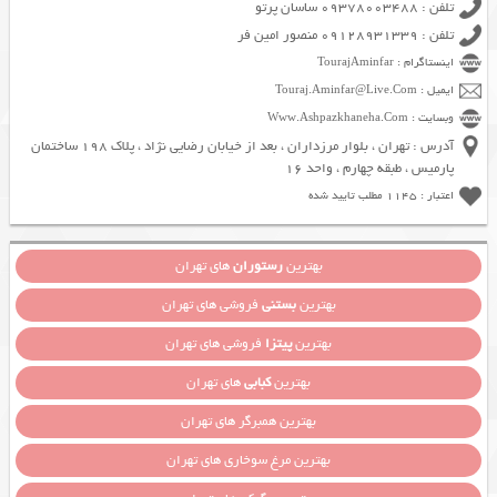
تلفن : 09378003488 ساسان پرتو
تلفن : 09128931339 منصور امین فر
اینستاگرام : TourajAminfar
ایمیل : Touraj.Aminfar@Live.Com
وبسایت : Www.Ashpazkhaneha.Com
آدرس : تهران ، بلوار مرزداران ، بعد از خیابان رضایی نژاد ، پلاک 198 ساختمان
پارمیس ، طبقه چهارم ، واحد 16
اعتبار : 1145 مطلب تایید شده
بهترین
رستوران
های تهران
بهترین
بستنی
فروشی های تهران
بهترین
پیتزا
فروشی های تهران
بهترین
کبابی
های تهران
بهترین همبرگر های تهران
بهترین مرغ سوخاری های تهران