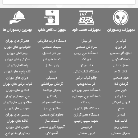
تجهیزات رستوران
تجهیزات فست فود
تجهیزات کافی شاپ
بهترین رستوران ها
کباب پز
فر پیتزا
دستگاه ذرت مکزیکی
همبرگرهای تهران
فر دیزی
سرخ کن صنعتی
سینک صنعتی
چلوکبابی های تهران
اجاق گاز صنعتی
دستگاه مرغ بریان
میز کار استیل
پیتزاهای تهران
دستگاه گریل
تاپینگ
تخمه شورکن
جگرکی های تهران
منقل ذغالی
قالب پیتزا
وان استیل
پاستاهای تهران
کانتر گرم
دستگاه کباب ترکی
سماور
کله پاچه های تهران
هود صنعتی
چاقو کباب ترکی
دیسپلی
دیزی های تهران
گرمکن غذا
فر ساندویچی
گرمکن پیراشکی
کباب ترکی های تهران
دوغ ساز
دستگاه خمیر پهن کن
یخچال نوشابه
قنادی های تهران
خلال کن
دستگاه مرغ سوخاری
پاستا پز
مرغ سوخاری تهران
ترولی آبچکان
بردینگ
دستگاه خمیرگیر
ساندویچی های تهران
سیخ
دستگاه بلال تنوری
ساندویچ ساز
سوشی های تهران
کته پز
دستگاه همبرگر زن
مخلوط کن صنعتی
بستنی های تهران
قالب کته
شوت سیب زمینی
اسنک ساز
کافه های تهران
دمکن برنج
فرچیپس
آبمیوه گیری صنعتی
قلیان های تهران
یخچال صنعتی
فریزر صنعتی
آبسردکن
رستوران های کرج