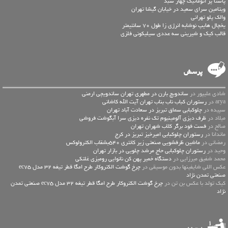
پاستا پز اتوماتیک چهار سبد
ویتامین سرای سعید در خیابان گیشا تهران
والک پلو تهرانی
یخچال هایپ نوشابه انرژی زا طول 70 سانتیمتر
قالب کیک و شیرینی سه عددی سیلیکونی فلزی
پرسش
شادی علیپور در
ساندویچ بارن در مطهری تهران ساندویچی ارمنی
arya در
رستوران کباب ناب بناب تهران آیت الله کاشانی
سپیده در
چلوکبابی سماق تبریز در سعادت آباد تهران
میلاد در
ظرف دیزی آلومینیوم تک نفره دیزی سرا آبگوشت فروشی
صالح در
فست فود برگر کلاب شهران تهران
ماندانا در
رستوران چلوکبابی امیرخیز تبریز در کرج
رمضانی در
ماشین ظرفشویی صنعتی زیر کانتری 540بشقاب الکترولوکس
وحید در
رستوران چلوکبابی حاج مرشد چلویی در بازار تهران
محمد شفیق میرزایی در
دستگاه خمیر پهن کن نانوایی رومیزی غلتکی
عكس اللي شايفينها بدون موسيقى در
چرخ گوشت الکتروکار طرح امگا قطر تیغه 32 مدل ec75
صنعتی تمدن نژاد
کیک تولد با عکس بن تن در
چرخ گوشت الکتروکار طرح امگا قطر تیغه 32 مدل ec75 صنعتی تمدن
نژاد