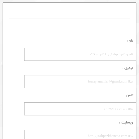
نام :
ایمیل :
تلفن :
وبسایت :