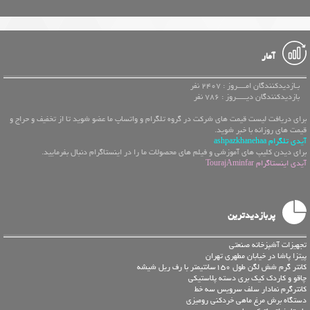
آمار
بـازدیدکنندگان امــــروز : 2407 نفر
بازدیدکنندگان دیـــــروز : 786 نفر
برای دریافت لیست قیمت های شرکت در گروه تلگرام و واتساپ ما عضو شوید تا از تخفیف و حراج و
قیمت های روزانه با خبر شوید.
آیدی تلگرام ashpazkhanehaa
برای دیدن کلیپ های آموزشی و فیلم های محصولات ما را در اینستاگرام دنبال بفرمایید.
آیدی اینستاگرام TourajAminfar
پربازدیدترین
تجهیزات آشپزخانه صنعتی
پیتزا پاشا در خیابان مطهری تهران
کانتر گرم شش لگن طول 150سانتیمتر با رف ریل شیشه
چاقو و کاردک کیک بری دسته پلاستیکی
کانترگرم نمادار سلف سرويس سه خط
دستگاه برش مرغ ماهی خردکنی رومیزی