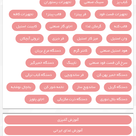
کباب پز
سینک صنعتی
تجهیزات رستوران
تجهیزات فست فود
فر پیتزا
قالب پیتزا
تجهیزات کافه
قالب کته
گرمکن غذا
اجاق گاز صنعتی
کابینت استیل
وان استیل
میز کار استیل
فر دیزی
ترولی آبچکان
هود استیل صنعتی
کانتر گرم
دستگاه مرغ بریان
سرخ کن فست فود صنعتی
تاپینگ
دستگاه خمیرگیر
دستگاه خمیر پهن کن
فر ساندویچی
دستگاه کباب ترکی
دستگاه گریل
ساندویچ ساز
تخمه شور کن
یخچال نوشابه
دستگاه بلال تنوری
دستگاه ذرت مکزیکی
اجاق پلوپز
آموزش آشپزی
آموزش غذای ایرانی