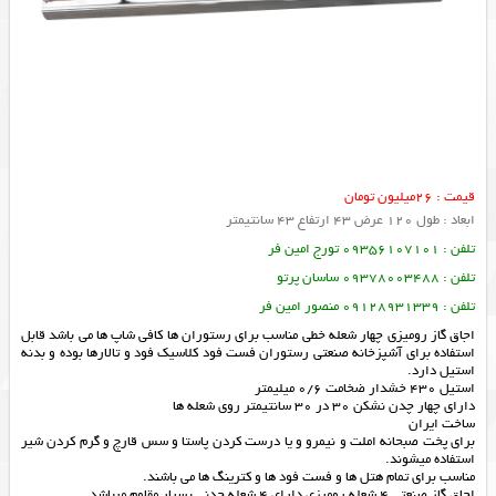
قیمت : 26میلیون تومان
ابعاد : طول 120 عرض 43 ارتفاع 43 سانتیمتر
تلفن : 09356107101 تورج امین فر
تلفن : 09378003488 ساسان پرتو
تلفن : 09128931339 منصور امین فر
اجاق گاز رومیزی چهار شعله خطی مناسب برای رستوران ها کافی شاپ ها می باشد قابل
استفاده برای آشپزخانه صنعتی رستوران فست فود کلاسیک فود و تالارها بوده و بدنه
استیل دارد.
استیل 430 خشدار ضخامت 0/6 میلیمتر
دارای چهار چدن نشکن 30 در 30 سانتیمتر روی شعله ها
ساخت ایران
برای پخت صبحانه املت و نیمرو و یا درست کردن پاستا و سس قارچ و گرم کردن شیر
استفاده میشوند.
مناسب برای تمام هتل ها و فست فود ها و کترینگ ها می باشند.
اجاق گاز صنعتی 4 شعله رومیزی دارای 4 شعله چدنی بسیار مقاوم میباشد