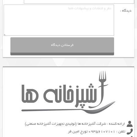
دیدگاه :
ارائه کننده : شرکت آشپزخانه ها (تولیدی تجهیزات آشپزخانه صنعتی)
تلفن : 09356107101 تورج امین فر