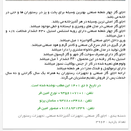
اجاق گاز چهار شعله صنعتی بهترین وسیله برای پخت و پز در رستوران ها و حتی در
خانه می باشد.
اجاق گاز اصلی ترین وسیله در هر آشپزخانه می باشد.
اجاق گاز صنعتی در مدل های رومیزی و ایستاده و خطی موجود میباشد.
اجاق گاز چهار شعله صنعتی دارای رویه استنلس استیل 430 خشدار ضخامت 0/8 و
1 میل میباشد.
ورق داخل اجاق صنعتی گالوانیزه 1 میل میباشد.
قرار گیری در کنار سرخ کن صنعتی و کانتر گرم و هود صنعتی میباشد.
قابل تولید در مدل های دلخواه مشتری را دارا میباشد
اجاق گاز دارای مصرف سوخت گاز شهر و گاز کپسول میباشد
استیل به کار رفته در این محصول ۴۳۰ خشدار ۱ میل میباشد
ولوم های تعبیه شده در کار از جنس بوکالیت نسوز میباشند
دارای ترموکوبل و فندک مجزا در هر شعله میباشد
ارائه
اجاق گاز صنعتی
و
تجهیزات رستوران
به همراه یک سال گارانتی و ده سال
خدمات پس از فروش تقدیم مشتریان می گردد.
در تاریخ 6 دی 1401 این مطلب نوشته شده است.
تلفن : 09356107101 تورج امین فر
تلفن : 09378003488 ساسان پرتو
تلفن : 09128931339 منصور امین فر
دسته بندی :
اجاق گاز صنعتی
,
تجهیزات آشپزخانه صنعتی
,
تجهیزات رستوران
تعداد بازدید : 3964