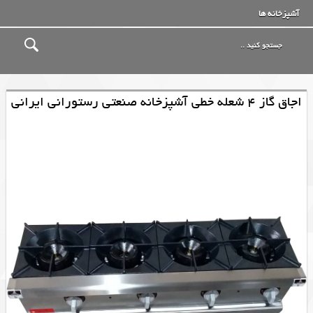
آشپزخانه ها
اجاق گاز 4 شعله خطی آشپزخانه صنعتی رستورانی ایرانی