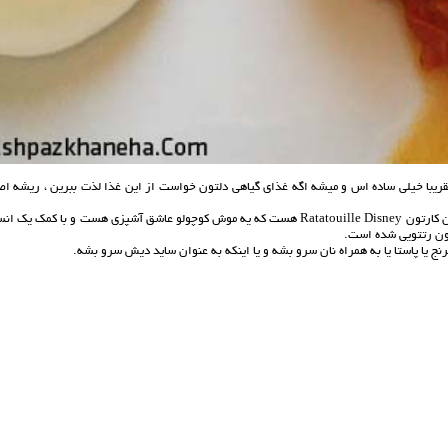
مزه اس و تقریبا خیلی ساده اس و میشه اگه غذای گیاهی دلتون خواست از این غذا لذت ببرین ، ریشه ا
کمتر کسی هست که با اسم رتتویی به واسطه کارتون موش سرآشپز آشنا نباشه ، اسم اون کارتون Ratatouille Disney هست که یه موش کوچولو عاشق آشپزی هست و با کمک ی
تون رتتویی شده است.
ج یا پاستا یا به همراه نان سرو بشه و یا اینکه به عنوان ساید دیش سرو بشه.