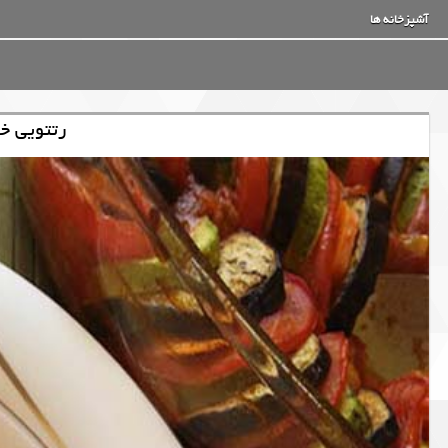
آشپزخانه ها
رتتویی خ