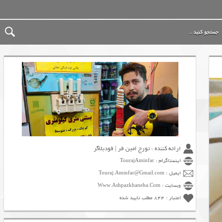
ارائه کننده : تورج امین فر | فودبلاگر
اینستاگرام : TourajAminfar
ایمیل : Touraj.Aminfar@Gmail.com
وبسایت : Www.Ashpazkhaneha.Com
اعتبار : 844 مطلب تایید شده