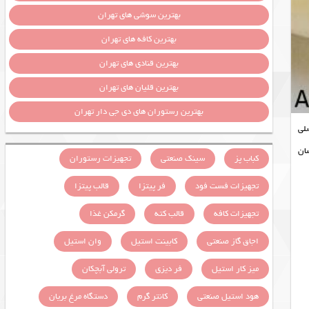
بهترین سوشی های تهران
بهترین کافه های تهران
بهترین قنادی های تهران
بهترین قلیان های تهران
بهترین رستوران های دی جی دار تهران
صلی
ک انسان
کباب پز
سینک صنعتی
تجهیزات رستوران
تجهیزات فست فود
فر پیتزا
قالب پیتزا
تجهیزات کافه
قالب کته
گرمکن غذا
اجاق گاز صنعتی
کابینت استیل
وان استیل
میز کار استیل
فر دیزی
ترولی آبچکان
هود استیل صنعتی
کانتر گرم
دستگاه مرغ بریان