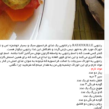
رتتویی RATATOUILLE یا راتاتویی یک غذای فرانسوی سبک و بسیار خوش
خوراک مورد نظر به شهر نیس بازمی گردد و نام کامل این غذا رتتویی نیکواز هست.
باهم آشپزی می کنند و این غذای فوق العاده رو ابداع می کنند که برای همین اسمش کار
رتتویی یه خوراک سبزیجات با اصالت فرانسویه که میتونه به عنوان غذای اصلی در کنار برن
مواد لازم برای این خوراک چشمیه ولی من یه مقدار میدم که نفرمایید چرا نگفتی.
مواد لازم :
پیاز دو عدد
سیر ۳ حبه
فلفل دلمه ای یک عدد
گوجه فرنگی ۳ عدد
هویج بزرگ یک عدد
کدو بزرگ یک عدد
بادمجان یک عدد
گوجه فرنگی دو عدد
روغن زیتون دو قاشق
آویشن