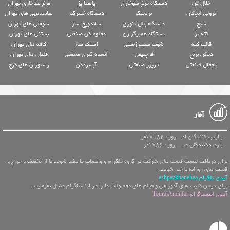
خلال کن
دستگاه مرغ سوخاری
پاستا پز
مرغ سوخاری تهران
ترولی آبچکان
بردینگ
دستگاه خمیرگیر
ساندویچی های تهران
سیخ
دستگاه بلال تنوری
ساندویچ ساز
سوشی های تهران
کته پز
دستگاه همبرگر زن
مخلوط کن صنعتی
بستنی های تهران
قالب کته
شوت سیب زمینی
اسنک ساز
کافه های تهران
دمکن برنج
فرچیپس
آبمیوه گیری صنعتی
قلیان های تهران
یخچال صنعتی
فریزر صنعتی
آبسردکن
رستوران های کرج
آمار
بـازدیدکنندگان امــــروز : 8182 نفر
بازدیدکنندگان دیـــــروز : 786 نفر
برای دریافت لیست قیمت های شرکت در گروه تلگرام و واتساپ ما عضو شوید تا از تخفیف و حراج و
قیمت های روزانه با خبر شوید.
آیدی تلگرام ashpazkhanehaa
برای دیدن کلیپ های آموزشی و فیلم های محصولات ما را در اینستاگرام دنبال بفرمایید.
آیدی اینستاگرام TourajAminfar