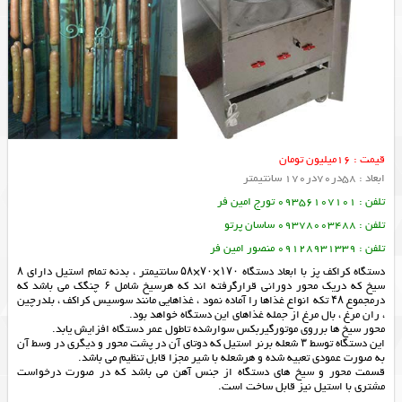
قیمت : 16میلیون تومان
ابعاد : 58در70در170 سانتیمتر
تلفن : 09356107101 تورج امین فر
تلفن : 09378003488 ساسان پرتو
تلفن : 09128931339 منصور امین فر
دستگاه کراکف پز با ابعاد دستگاه ۱۷۰×۷۰×۵۸ سانتیمتر ، بدنه تمام استیل دارای ۸
سیخ که دریک محور دورانی قرارگرفته اند که هرسیخ شامل ۶ چنگک می باشد که
درمجموع ۴۸ تکه انواع غذاها را آماده نمود ، غذاهایی مانند سوسیس کراکف ، بلدرچین
، ران مرغ ، بال مرغ از جمله غذاهای این دستگاه خواهد بود.
محور سیخ ها برروی موتورگیربکس سوارشده تاطول عمر دستگاه افزایش یابد.
این دستگاه توسط ۳ شعله برنر استیل که دوتای آن در پشت محور و دیگری در وسط آن
به صورت عمودی تعبیه شده و هرشعله با شیر مجزا قابل تنظیم می باشد.
قسمت محور و سیخ های دستگاه از جنس آهن می باشد که در صورت درخواست
مشتری با استیل نیز قابل ساخت است.