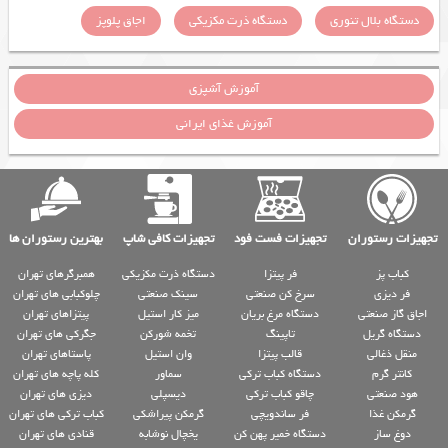
دستگاه بلال تنوری
دستگاه ذرت مکزیکی
اجاق پلوپز
آموزش آشپزی
آموزش غذای ایرانی
تجهیزات رستوران
تجهیزات فست فود
تجهیزات کافی شاپ
بهترین رستوران ها
کباب پز
فر پیتزا
دستگاه ذرت مکزیکی
همبرگرهای تهران
فر دیزی
سرخ کن صنعتی
سینک صنعتی
چلوکبابی های تهران
اجاق گاز صنعتی
دستگاه مرغ بریان
میز کار استیل
پیتزاهای تهران
دستگاه گریل
تاپینگ
تخمه شورکن
جگرکی های تهران
منقل ذغالی
قالب پیتزا
وان استیل
پاستاهای تهران
کانتر گرم
دستگاه کباب ترکی
سماور
کله پاچه های تهران
هود صنعتی
چاقو کباب ترکی
دیسپلی
دیزی های تهران
گرمکن غذا
فر ساندویچی
گرمکن پیراشکی
کباب ترکی های تهران
دوغ ساز
دستگاه خمیر پهن کن
یخچال نوشابه
قنادی های تهران