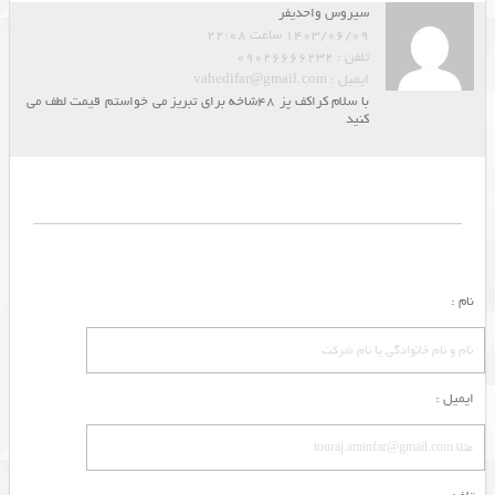
سیروس واحدیفر
1403/06/09 ساعت 22:08
تلفن : 09026666232
ایمیل : vahedifar@gmail.com
با سلام کراکف پز 48شاخه برای تبریز می خواستم قیمت لطف می
کنید
نام :
ایمیل :