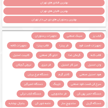
بهترین قنادی های تهران
بهترین قلیان های تهران
بهترین رستوران های دی جی دار تهران
کباب پز
سینک صنعتی
تجهیزات رستوران
تجهیزات فست فود
فر پیتزا
قالب پیتزا
تجهیزات کافه
قالب کته
گرمکن غذا
اجاق گاز صنعتی
کابینت استیل
وان استیل
میز کار استیل
فر دیزی
ترولی آبچکان
هود استیل صنعتی
کانتر گرم
دستگاه مرغ بریان
سرخ کن فست فود صنعتی
تاپینگ
دستگاه خمیرگیر
دستگاه خمیر پهن کن
فر ساندویچی
دستگاه کباب ترکی
دستگاه گریل
ساندویچ ساز
تخمه شور کن
یخچال نوشابه