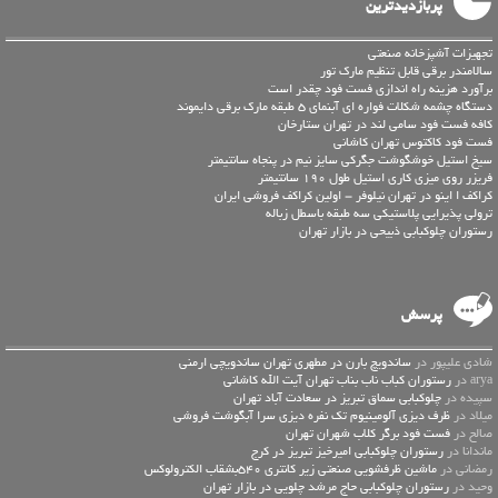
پربازدیدترین
تجهیزات آشپزخانه صنعتی
سالامندر برقی قابل تنظیم مارک تور
برآورد هزینه راه اندازی فست فود چقدر است
دستگاه چشمه شکلات فواره ای آبنمای 5 طبقه مارک برقی دایموند
کافه فست فود سامی لند در تهران ستارخان
فست فود کاکتوس تهران کاشانی
سیخ استیل خوشگوشت جگرکی سایز نیم در پنجاه سانتیمتر
فریزر روی میزی کاری استیل طول 190 سانتیمتر
کراکف ا اینو در تهران نیلوفر – اولین کراکف فروشی ایران
ترولی پذیرایی پلاستیکی سه طبقه باسطل زباله
رستوران چلوکبابی ذبیحی در بازار تهران
پرسش
شادی علیپور در
ساندویچ بارن در مطهری تهران ساندویچی ارمنی
arya در
رستوران کباب ناب بناب تهران آیت الله کاشانی
سپیده در
چلوکبابی سماق تبریز در سعادت آباد تهران
میلاد در
ظرف دیزی آلومینیوم تک نفره دیزی سرا آبگوشت فروشی
صالح در
فست فود برگر کلاب شهران تهران
ماندانا در
رستوران چلوکبابی امیرخیز تبریز در کرج
رمضانی در
ماشین ظرفشویی صنعتی زیر کانتری 540بشقاب الکترولوکس
وحید در
رستوران چلوکبابی حاج مرشد چلویی در بازار تهران