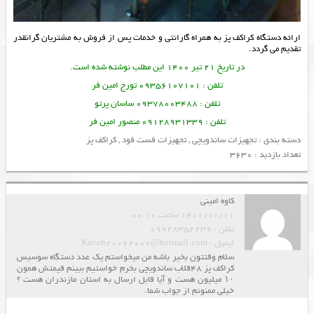
ارائه دستگاه
کراکف پز
به همراه گارانتی و خدمات پس از فروش به مشتریان گرانقدر
تقدیم می گردد.
در تاریخ 21 تیر 1400 این مطلب نوشته شده است.
تلفن : 09356107101 تورج امین فر
تلفن : 09378003488 ساسان پرتو
تلفن : 09128931339 منصور امین فر
دسته بندی :
تجهیزات ساندویچی
,
تجهیزات فست فود
,
کراکف پز
تعداد بازدید : 3630
کاوه امینی
1401/10/11 ساعت 00:10
تلفن : 09928352239
ایمیل : Kaveh20062007@hotmail.com
سلام وقتتون بخیر باشه من میخواستم یک عدد دستگاه سوسیس
کراکف پز 48قلاب ساندویچی بخرم خواستیم ببینم قیمتش همون
۱۰ میلیون هست و آیا قابل ارسال به استان مازندران هست ؟
خیلی ممنونم از جواب شما.