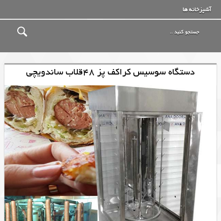
آشپزخانه ها
دستگاه سوسیس کراکف پز 48قلاب ساندویچی