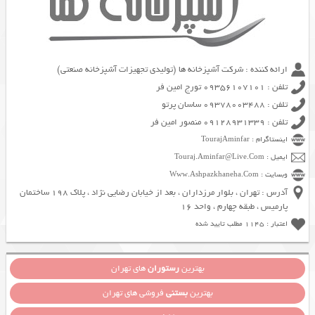
ارائه کننده : شرکت آشپزخانه ها (تولیدی تجهیزات آشپزخانه صنعتی)
تلفن : 09356107101 تورج امین فر
تلفن : 09378003488 ساسان پرتو
تلفن : 09128931339 منصور امین فر
اینستاگرام : TourajAminfar
ایمیل : Touraj.Aminfar@Live.Com
وبسایت : Www.Ashpazkhaneha.Com
آدرس : تهران ، بلوار مرزداران ، بعد از خیابان رضایی نژاد ، پلاک 198 ساختمان
پارمیس ، طبقه چهارم ، واحد 16
اعتبار : 1145 مطلب تایید شده
بهترین
رستوران
های تهران
بهترین
بستنی
فروشی های تهران