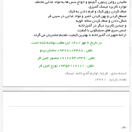
مالیدن روغن زیتون، آبلیمو و انواع سس ها به مواد غذایی مختلف
موارد کاربرد لیسک آشپزی:
صاف کردن روی کیک و فرم دادن به کیک
مسطح کردن و پهن کردن خمیر و مواد غذایی در سینی فر
شکل دادن و صاف کردن سالاد الویه
و چندین کاربرد دیگر در آشپزخانه
جنس سری های سیلیکونی با کیفیت
ارائه
تجهیزات آشپزخانه
با بهترین کیفیت تقدیم مشتریان می گردد.
در تاریخ 6 مهر 1400 این مطلب نوشته شده است.
تلفن : 09378003488 ساسان پرتو
تلفن : 09128931339 منصور امین فر
تلفن : 09356107101 تورج امین فر
دسته بندی :
فرچه
,
لوازم آشپزخانه
,
لیسک
تعداد بازدید : 13261
نام :