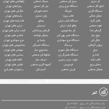
فر دیزی
سرخ کن صنعتی
سینک صنعتی
چلوکبابی های تهران
اجاق گاز صنعتی
دستگاه مرغ بریان
میز کار استیل
پیتزاهای تهران
دستگاه گریل
تاپینگ
تخمه شورکن
جگرکی های تهران
منقل ذغالی
قالب پیتزا
وان استیل
پاستاهای تهران
کانتر گرم
دستگاه کباب ترکی
سماور
کله پاچه های تهران
هود صنعتی
چاقو کباب ترکی
دیسپلی
دیزی های تهران
گرمکن غذا
فر ساندویچی
گرمکن پیراشکی
کباب ترکی های تهران
دوغ ساز
دستگاه خمیر پهن کن
یخچال نوشابه
قنادی های تهران
خلال کن
دستگاه مرغ سوخاری
پاستا پز
مرغ سوخاری تهران
ترولی آبچکان
بردینگ
دستگاه خمیرگیر
ساندویچی های تهران
سیخ
دستگاه بلال تنوری
ساندویچ ساز
سوشی های تهران
کته پز
دستگاه همبرگر زن
مخلوط کن صنعتی
بستنی های تهران
قالب کته
شوت سیب زمینی
اسنک ساز
کافه های تهران
دمکن برنج
فرچیپس
آبمیوه گیری صنعتی
قلیان های تهران
یخچال صنعتی
فریزر صنعتی
آبسردکن
رستوران های کرج
آمار
بـازدیدکنندگان امــــروز : 2956 نفر
بازدیدکنندگان دیـــــروز : 12220 نفر