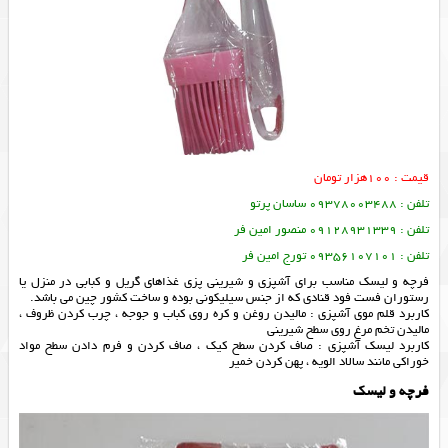
قیمت : 100هزار تومان
تلفن : 09378003488 ساسان پرتو
تلفن : 09128931339 منصور امین فر
تلفن : 09356107101 تورج امین فر
فرچه و لیسک مناسب برای آشپزی و شیرینی پزی غذاهای گریل و کبابی در منزل یا
رستوران فست فود قنادی که از جنس سیلیکونی بوده و ساخت کشور چین می باشد.
کاربرد قلم موی آشپزی : مالیدن روغن و کره روی کباب و جوجه ، چرب کردن ظروف ،
مالیدن تخم مرغ روی سطح شیرینی
کاربرد لیسک آشپزی : صاف کردن سطح کیک ، صاف کردن و فرم دادن سطح مواد
خوراکی مانند سالاد الویه ، پهن کردن خمیر
فرچه و لیسک