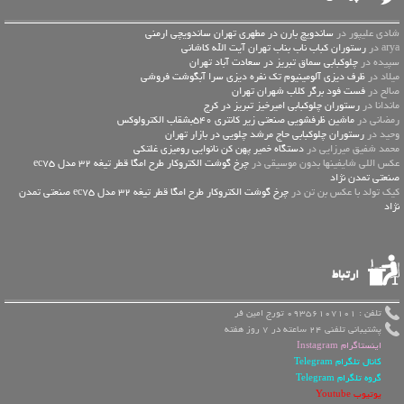
شادی علیپور در
ساندویچ بارن در مطهری تهران ساندویچی ارمنی
arya در
رستوران کباب ناب بناب تهران آیت الله کاشانی
سپیده در
چلوکبابی سماق تبریز در سعادت آباد تهران
میلاد در
ظرف دیزی آلومینیوم تک نفره دیزی سرا آبگوشت فروشی
صالح در
فست فود برگر کلاب شهران تهران
ماندانا در
رستوران چلوکبابی امیرخیز تبریز در کرج
رمضانی در
ماشین ظرفشویی صنعتی زیر کانتری 540بشقاب الکترولوکس
وحید در
رستوران چلوکبابی حاج مرشد چلویی در بازار تهران
محمد شفیق میرزایی در
دستگاه خمیر پهن کن نانوایی رومیزی غلتکی
عكس اللي شايفينها بدون موسيقى در
چرخ گوشت الکتروکار طرح امگا قطر تیغه 32 مدل ec75
صنعتی تمدن نژاد
کیک تولد با عکس بن تن در
چرخ گوشت الکتروکار طرح امگا قطر تیغه 32 مدل ec75 صنعتی تمدن
نژاد
ارتباط
تلفن : 09356107101 تورج امین فر
پشتیبانی تلفنی 24 ساعته در 7 روز هفته
اینستاگرام Instagram
کانال تلگرام Telegram
گروه تلگرام Telegram
یوتیوب Youtube