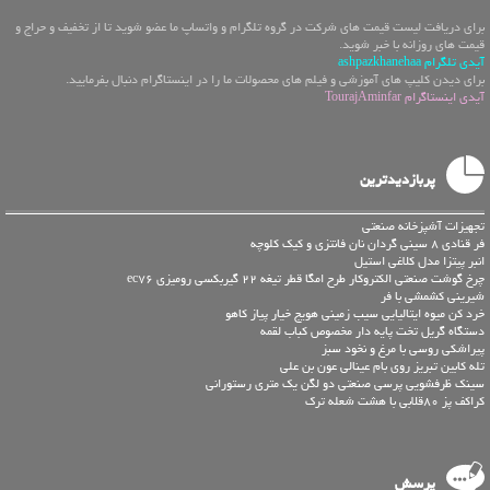
برای دریافت لیست قیمت های شرکت در گروه تلگرام و واتساپ ما عضو شوید تا از تخفیف و حراج و
قیمت های روزانه با خبر شوید.
آیدی تلگرام ashpazkhanehaa
برای دیدن کلیپ های آموزشی و فیلم های محصولات ما را در اینستاگرام دنبال بفرمایید.
آیدی اینستاگرام TourajAminfar
پربازدیدترین
تجهیزات آشپزخانه صنعتی
فر قنادی 8 سینی گردان نان فانتزی و کیک کلوچه
انبر پیتزا مدل کلاغی استیل
چرخ گوشت صنعتی الکتروکار طرح امگا قطر تیغه 22 گیربکسی رومیزی ec76
شیرینی کشمشی با فر
خرد کن میوه ایتالیایی سیب زمینی هویج خیار پیاز کاهو
دستگاه گریل تخت پایه دار مخصوص کباب لقمه
پیراشکی روسی با مرغ و نخود سبز
تله کابین تبریز روی بام عینالی عون بن علی
سینک ظرفشویی پرسی صنعتی دو لگن یک متری رستورانی
کراکف پز 80قلابی با هشت شعله ترک
پرسش