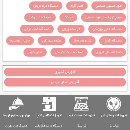
هود استیل صنعتی
کانتر گرم
دستگاه مرغ بریان
سرخ کن فست فود صنعتی
تاپینگ
دستگاه خمیرگیر
دستگاه خمیر پهن کن
فر ساندویچی
دستگاه کباب ترکی
دستگاه گریل
ساندویچ ساز
تخمه شور کن
یخچال نوشابه
دستگاه بلال تنوری
دستگاه ذرت مکزیکی
اجاق پلوپز
آموزش آشپزی
آموزش غذای ایرانی
تجهیزات رستوران
تجهیزات فست فود
تجهیزات کافی شاپ
بهترین رستوران ها
کباب پز
فر پیتزا
دستگاه ذرت مکزیکی
همبرگرهای تهران