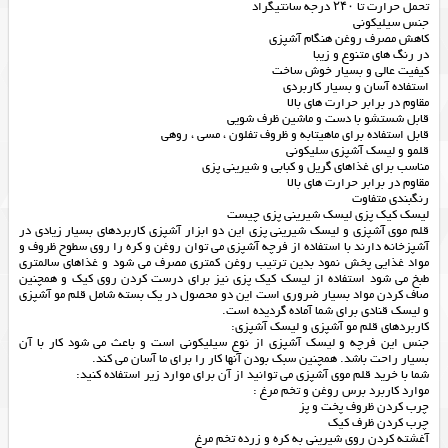
تحمل حرارت تا ۲۴۰ درجه سانتیگراد
جنس سیلیکونی
کاهش مصرف روغن هنگام آشپزی
در رنگ های متنوع و زیبا
کیفیت عالی و بسیار خوش ساخت
استفاده آسان و بسیار کاربردی
مقاوم در برابر حرارت های بالا
قابل شستشو با دست و ماشین ظرف شویی
قابل استفاده برای ماهیتابه و ظروف تفلون ، مسی ، روهی
قلمو و لیسک آشپزی سلیکونی
مناسب برای غذاهای گریل و کبابی و شیرینی پزی
مقاوم در برابر حرارت های بالا
رنگبندی متفاوت
لیسک کیک پزی لیسک شیرینی پزی چیست
قلم موی آشپزی و لیسک شیرینی پزی این دو ابزار آشپزی کاربردهای بسیار زیادی در
آشپزخانه دارند با استفاده از فرچه آشپزی می توان روغن و کره را روی سطوح ظروف و
مواد غذایی پخش نمود بدین ترتیب روغن کمتری مصرف می شود و غذاهای سالمتری
طبخ می شود استفاده از لیسک کیک پزی نیز برای درست کردن روی کیک و همچنین
صاف کردن مواد بسیار ضروری است این دو محصول در یک بسته شامل قلم مو آشپزی
و لیسک قنادی برای شما آماده گردیده است.
کاربردهای قلم مو آشپزی و لیسک آشپزی:
جنس این فرچه و لیسک آشپزی از نوع سیلیکونی است و باعث می شود کار با آن
بسیار راحت باشد. همچنین سبک بودن آنها کار را برای ما آسان می کند.
شما با خرید قلم موی آشپزی می توانید از آن برای موارد زیر استفاده کنید:
موارد کاربرد برس روغن و تخم مرغ :
چرب کردن ظروف پخت و پز
چرب کردن ظرف کیک
آغشته کردن روی شیرینی به کره و زرده تخم مرغ