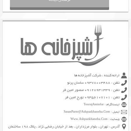
ارائه کننده : شرکت آشپزخانه ها
تلفن : 09378003488 ساسان پرتو
تلفن : 09128931339 منصور امین فر
تلفن : 09356107101 تورج امین فر
اینستاگرام : TourajAminfar
ایمیل : SasanParto@Ashpazkhaneha.Com
وبسایت : Www.Ashpazkhaneha.Com
آدرس : تهران ، بلوار مرزداران ، بعد از خیابان رضایی نژاد ، پلاک 198 ساختمان