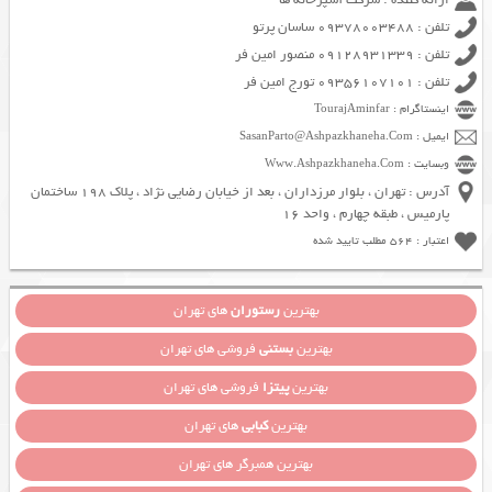
تلفن : 09378003488 ساسان پرتو
تلفن : 09128931339 منصور امین فر
تلفن : 09356107101 تورج امین فر
اینستاگرام : TourajAminfar
ایمیل : SasanParto@Ashpazkhaneha.Com
وبسایت : Www.Ashpazkhaneha.Com
آدرس : تهران ، بلوار مرزداران ، بعد از خیابان رضایی نژاد ، پلاک 198 ساختمان
پارمیس ، طبقه چهارم ، واحد 16
اعتبار : 564 مطلب تایید شده
بهترین
رستوران
های تهران
بهترین
بستنی
فروشی های تهران
بهترین
پیتزا
فروشی های تهران
بهترین
کبابی
های تهران
بهترین همبرگر های تهران