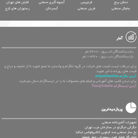
دمکن برنج
فرچیپس
آبمیوه گیری صنعتی
قلیان های تهران
یخچال صنعتی
فریزر صنعتی
آبسردکن
رستوران های کرج
آمار
بـازدیدکنندگان امــــروز : 3208 نفر
بازدیدکنندگان دیـــــروز : 10320 نفر
برای دریافت لیست قیمت های شرکت در گروه تلگرام و واتساپ ما عضو شوید تا از تخفیف و حراج و
قیمت های روزانه با خبر شوید.
آیدی تلگرام ashpazkhanehaa
برای دیدن کلیپ های آموزشی و فیلم های محصولات ما را در اینستاگرام دنبال بفرمایید.
آیدی اینستاگرام TourajAminfar
پربازدیدترین
تجهیزات آشپزخانه صنعتی
جگرکی جیگرتو در ستارخان غرب تهران
یخ ساز صنعتی صد کیلویی الکترولوکس ایتالیا
اجاق گاز فشار قوی رستورانی چهار شعله