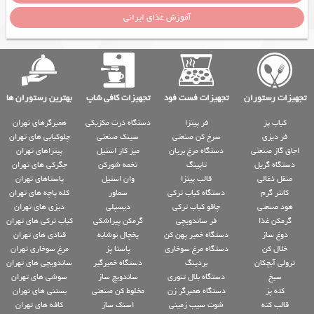
آموزش غذای ایرانی
تجهیزات رستوران
تجهیزات فست فود
تجهیزات کافی شاپ
بهترین رستوران ها
کباب پز
فر پیتزا
دستگاه ذرت مکزیکی
همبرگرهای تهران
فر دیزی
سرخ کن صنعتی
سینک صنعتی
چلوکبابی های تهران
اجاق گاز صنعتی
دستگاه مرغ بریان
میز کار استیل
پیتزاهای تهران
دستگاه گریل
تاپینگ
تخمه شورکن
جگرکی های تهران
منقل ذغالی
قالب پیتزا
وان استیل
پاستاهای تهران
کانتر گرم
دستگاه کباب ترکی
سماور
کله پاچه های تهران
هود صنعتی
چاقو کباب ترکی
دیسپلی
دیزی های تهران
گرمکن غذا
فر ساندویچی
گرمکن پیراشکی
کباب ترکی های تهران
دوغ ساز
دستگاه خمیر پهن کن
یخچال نوشابه
قنادی های تهران
خلال کن
دستگاه مرغ سوخاری
پاستا پز
مرغ سوخاری تهران
ترولی آبچکان
بردینگ
دستگاه خمیرگیر
ساندویچی های تهران
سیخ
دستگاه بلال تنوری
ساندویچ ساز
سوشی های تهران
کته پز
دستگاه همبرگر زن
مخلوط کن صنعتی
بستنی های تهران
قالب کته
شوت سیب زمینی
اسنک ساز
کافه های تهران