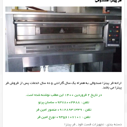
فر پیتزا صندوقی
ارائه فر پیتزا صندوقی به همراه یک سال گارانتی و ده سال خدمات پس از فروش فر
پیتزا می باشد.
در تاریخ 2 فروردین 1400 این مطلب نوشته شده است.
تلفن : 09378003488 ساسان پرتو
تلفن : 09128931339 منصور امین فر
تلفن : 09356107101 تورج امین فر
دسته بندی :
تجهیزات فست فود
,
فر پیتزا