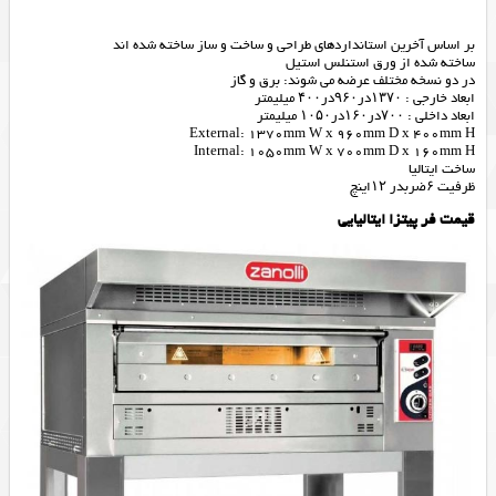
بر اساس آخرین استانداردهای طراحی و ساخت و ساز ساخته شده اند
ساخته شده از ورق استنلس استیل
در دو نسخه مختلف عرضه می شوند: برق و گاز
ابعاد خارجی : ۱۳۷۰در۹۶۰در۴۰۰ میلیمتر
ابعاد داخلی : ۷۰۰در۱۶۰در۱۰۵۰ میلیمتر
External: 1370mm W x 960mm D x 400mm H
Internal: 1050mm W x 700mm D x 160mm H
ساخت ایتالیا
ظرفیت ۶ضربدر ۱۲اینچ
قیمت فر پیتزا ایتالیایی