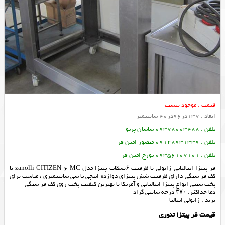
قیمت : موجود نیست
ابعاد : 137در96در40 سانتیمتر
تلفن : 09378003488 ساسان پرتو
تلفن : 09128931339 منصور امین فر
تلفن : 09356107101 تورج امین فر
فر پیتزا ایتالیایی زانولی با ظرفیت ۶بشقاب پیتزا مدل zanolli CITIZEN 6 MC با
کف فر سنگی دارای ظرفیت شش پیتزای دوازده اینچی یا سی سانتیمتری ، مناسب برای
پخت سنتی انواع پیتزا ایتالیایی و آمریکا با بهترین کیفیت پخت روی کف فر سنگی
دما حداکثر: ۳۷۰ درجه سانتی گراد
برند : زانولی ایتالیا
قیمت فر پیتزا تنوری