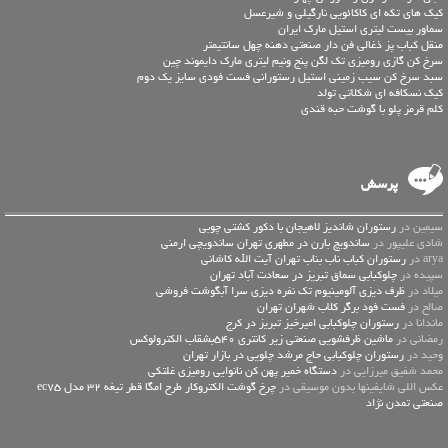
کیک های تکه ای کاکائویی نارگیلی و شیرعسل
سماور بیست لیتری استیل مارک ایران
منقل کباب پز ذغالی فن دار صنعتی دهنه چهل سانتیمتر
سرخ کن گازی رومیزی تک لگن پنج ونیم لیتری مارک دایموند چین
سبد سرخ کن سیب زمینی استیل رستورانی فست فودی سایز یک دوم
کیک نسکافه ای شکلاتی تولد
کلم قرمز پلو با گوشت حبه قندی
پرسش
سیمین در
رستوران شاندیز لاهیجان با دکور کشتی چوبی
شادی علیپور در
ساندویچ بارن در مطهری تهران ساندویچی ارمنی
arya در
رستوران کباب ناب بناب تهران آیت الله کاشانی
سپیده در
چلوکبابی سماق تبریز در سعادت آباد تهران
میلاد در
ظرف دیزی آلومینیوم تک نفره دیزی سرا آبگوشت فروشی
صالح در
فست فود برگر کلاب شهران تهران
ماندانا در
رستوران چلوکبابی امیرخیز تبریز در کرج
رمضانی در
ماشین ظرفشویی صنعتی زیر کانتری 540بشقاب الکترولوکس
وحید در
رستوران چلوکبابی حاج مرشد چلویی در بازار تهران
محمد شفیق میرزایی در
دستگاه خمیر پهن کن نانوایی رومیزی غلتکی
عكس اللي شايفينها بدون موسيقى در
چرخ گوشت الکتروکار طرح امگا قطر تیغه 32 مدل ec75
صنعتی تمدن نژاد