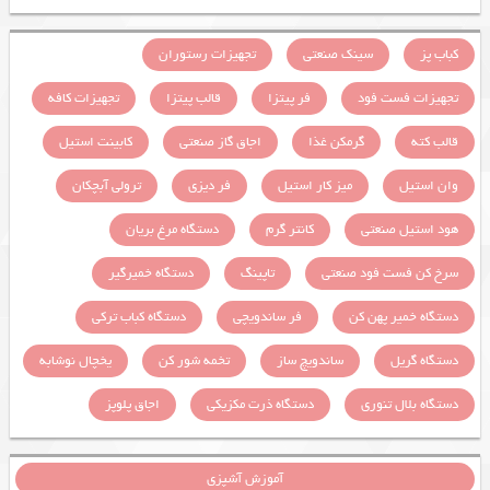
کباب پز
سینک صنعتی
تجهیزات رستوران
تجهیزات فست فود
فر پیتزا
قالب پیتزا
تجهیزات کافه
قالب کته
گرمکن غذا
اجاق گاز صنعتی
کابینت استیل
وان استیل
میز کار استیل
فر دیزی
ترولی آبچکان
هود استیل صنعتی
کانتر گرم
دستگاه مرغ بریان
سرخ کن فست فود صنعتی
تاپینگ
دستگاه خمیرگیر
دستگاه خمیر پهن کن
فر ساندویچی
دستگاه کباب ترکی
دستگاه گریل
ساندویچ ساز
تخمه شور کن
یخچال نوشابه
دستگاه بلال تنوری
دستگاه ذرت مکزیکی
اجاق پلوپز
آموزش آشپزی