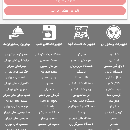
آموزش آشپزی
آموزش غذای ایرانی
تجهیزات رستوران
تجهیزات فست فود
تجهیزات کافی شاپ
بهترین رستوران ها
کباب پز
فر پیتزا
دستگاه ذرت مکزیکی
همبرگرهای تهران
فر دیزی
سرخ کن صنعتی
سینک صنعتی
چلوکبابی های تهران
اجاق گاز صنعتی
دستگاه مرغ بریان
میز کار استیل
پیتزاهای تهران
دستگاه گریل
تاپینگ
تخمه شورکن
جگرکی های تهران
منقل ذغالی
قالب پیتزا
وان استیل
پاستاهای تهران
کانتر گرم
دستگاه کباب ترکی
سماور
کله پاچه های تهران
هود صنعتی
چاقو کباب ترکی
دیسپلی
دیزی های تهران
گرمکن غذا
فر ساندویچی
گرمکن پیراشکی
کباب ترکی های تهران
دوغ ساز
دستگاه خمیر پهن کن
یخچال نوشابه
قنادی های تهران
خلال کن
دستگاه مرغ سوخاری
پاستا پز
مرغ سوخاری تهران
ترولی آبچکان
بردینگ
دستگاه خمیرگیر
ساندویچی های تهران
سیخ
دستگاه بلال تنوری
ساندویچ ساز
سوشی های تهران
کته پز
دستگاه همبرگر زن
مخلوط کن صنعتی
بستنی های تهران
قالب کته
شوت سیب زمینی
اسنک ساز
کافه های تهران