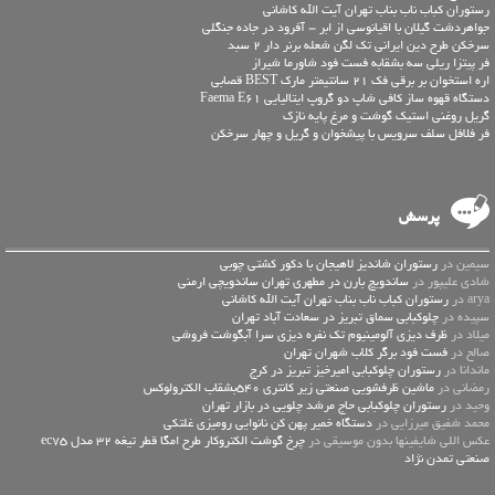
رستوران کباب ناب بناب تهران آیت الله کاشانی
جواهردشت گیلان با اقیانوسی از ابر – آفرود در جاده جنگلی
سرخکن طرح دین ایرانی تک لگن شعله برنر دار 2 سبد
فر پیتزا ریلی سه بشقابه فست فود شاورما شیراز
اره استخوان بر برقی فک 21 سانتیمتر مارک BEST قصابی
دستگاه قهوه ساز کافی شاپ دو گروپ ایتالیایی Faema E61
گریل روغنی استیک گوشت و مرغ پایه نازک
فر فلافل سلف سرویس با پیشخوان و گریل و چهار سرخکن
پرسش
سیمین در
رستوران شاندیز لاهیجان با دکور کشتی چوبی
شادی علیپور در
ساندویچ بارن در مطهری تهران ساندویچی ارمنی
arya در
رستوران کباب ناب بناب تهران آیت الله کاشانی
سپیده در
چلوکبابی سماق تبریز در سعادت آباد تهران
میلاد در
ظرف دیزی آلومینیوم تک نفره دیزی سرا آبگوشت فروشی
صالح در
فست فود برگر کلاب شهران تهران
ماندانا در
رستوران چلوکبابی امیرخیز تبریز در کرج
رمضانی در
ماشین ظرفشویی صنعتی زیر کانتری 540بشقاب الکترولوکس
وحید در
رستوران چلوکبابی حاج مرشد چلویی در بازار تهران
محمد شفیق میرزایی در
دستگاه خمیر پهن کن نانوایی رومیزی غلتکی
عكس اللي شايفينها بدون موسيقى در
چرخ گوشت الکتروکار طرح امگا قطر تیغه 32 مدل ec75
صنعتی تمدن نژاد