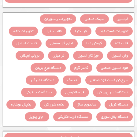
کباب پز
سینک صنعتی
تجهیزات رستوران
تجهیزات فست فود
فر پیتزا
قالب پیتزا
تجهیزات کافه
قالب کته
گرمکن غذا
اجاق گاز صنعتی
کابینت استیل
وان استیل
میز کار استیل
فر دیزی
ترولی آبچکان
هود استیل صنعتی
کانتر گرم
دستگاه مرغ بریان
سرخ کن فست فود صنعتی
تاپینگ
دستگاه خمیرگیر
دستگاه خمیر پهن کن
فر ساندویچی
دستگاه کباب ترکی
دستگاه گریل
ساندویچ ساز
تخمه شور کن
یخچال نوشابه
دستگاه بلال تنوری
دستگاه ذرت مکزیکی
اجاق پلوپز