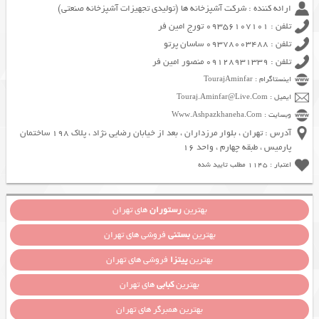
ارائه کننده : شرکت آشپزخانه ها (تولیدی تجهیزات آشپزخانه صنعتی)
تلفن : 09356107101 تورج امین فر
تلفن : 09378003488 ساسان پرتو
تلفن : 09128931339 منصور امین فر
اینستاگرام : TourajAminfar
ایمیل : Touraj.Aminfar@Live.Com
وبسایت : Www.Ashpazkhaneha.Com
آدرس : تهران ، بلوار مرزداران ، بعد از خیابان رضایی نژاد ، پلاک 198 ساختمان
پارمیس ، طبقه چهارم ، واحد 16
اعتبار : 1145 مطلب تایید شده
بهترین
رستوران
های تهران
بهترین
بستنی
فروشی های تهران
بهترین
پیتزا
فروشی های تهران
بهترین
کبابی
های تهران
بهترین همبرگر های تهران