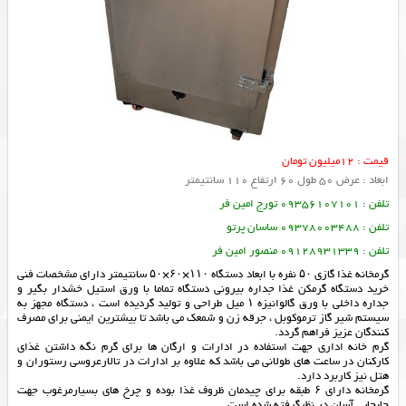
قیمت : 12میلیون تومان
ابعاد : عرض 50 طول 60 ارتفاع 110 سانتیمتر
تلفن : 09356107101 تورج امین فر
تلفن : 09378003488 ساسان پرتو
تلفن : 09128931339 منصور امین فر
گرمخانه غذا گازی ۵۰ نفره با ابعاد دستگاه ۱۱۰×۶۰×۵۰ سانتیمتر دارای مشخصات فنی
خرید دستگاه گرمکن غذا جداره بیرونی دستگاه تماما با ورق استیل خشدار بگیر و
جداره داخلی با ورق گالوانیزه ۱ میل طراحی و تولید گردیده است ، دستگاه مجهز به
سیستم شیر گاز ترموکوبل ، جرقه زن و شمعک می باشد تا بیشترین ایمنی برای مصرف
کنندگان عزیز فراهم گردد.
گرم خانه اداری جهت استفاده در ادارات و ارگان ها برای گرم نگه داشتن غذای
کارکنان در ساعت های طولانی می باشد که علاوه بر ادارات در تالارعروسی رستوران و
هتل نیز کاربرد دارد.
گرمخانه دارای ۶ طبقه برای چیدمان ظروف غذا بوده و چرخ های بسیارمرغوب جهت
جابجایی آسان در نظرگرفته شده است.