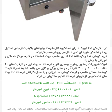
درب گرمکن غذا کوچک دارای دستگیره قفل شونده و لولاهای باکیفیت ازجنس استیل
بوده و نشانگر عقربه ای دمای داخل بر روی آن نصب گردیده
خرید گرمکن غذا و گرمخانه غذا اداری مناسب جهت استفاده در کلیه مراکز خدماتی و
آموزشی با ایمنی بالا
شرکت
تجهیزات رستوران
طراح و مجری انواع گرمخانه غذای اداری در ظرفیت های ۲۰
،۵۰، ۱۰۰ ، ۲۰۰ و ۳۰۰ نفره در دو مدل برقی و گازی می باشد که به همراه قیمت
گرمخانه صنعتی مناسب و قیمت گرمکن غذا ارزان و یک سال گارانتی
گرمخانه غذا
و ده
سال خدمات پس از فروش
گرمخانه
تقدیم مشتریان می گردد.
در تاریخ 10 اردیبهشت 1400 این مطلب نوشته شده است.
تلفن : 09356107101 تورج امین فر
تلفن : 09378003488 ساسان پرتو
تلفن : 09128931339 منصور امین فر
دسته بندی :
تجهیزات آشپزخانه صنعتی
,
تجهیزات بیمارستان
,
تجهیزات تالار پذیرایی
,