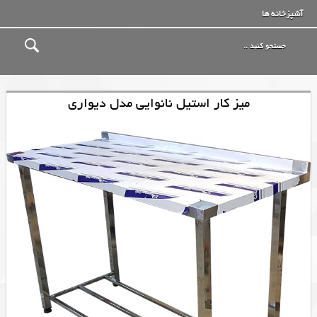
آشپزخانه ها
میز کار استیل نانوایی مدل دیواری