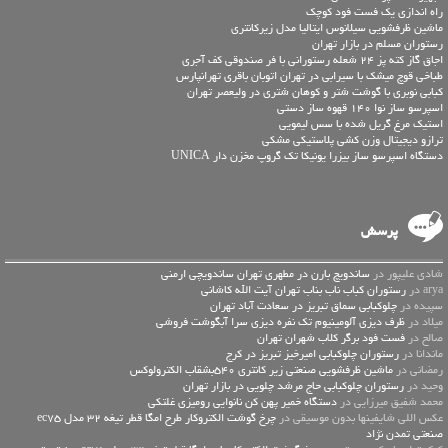
راه اندازی یک فست فود کوچک
ماشین ظرفشویی سیلانوس ایتالیا مدل زیرکانتری
رستوران مسلم در بازار تهران
اجاق گاز کته پز 24 شعله رستورانی با فر صندوقی کف آجری
طباخی قوچ میشک با سیرابی در تهران اتوبان باقری تهرانپارس
کبابی نوبری با گوشت شتر و کوهان شتری در ولیعصر تهران
اسپرسو ساز نوا 140 قهوه ساز دستی
استیک مرغ گریل شده با سس لیمویی
ترازو دیجیتال وزن کشی پلاستیکی مشکی
دستگاه اسپرسو ساز بیزرا یونیکا تک گروپ مخزن دار UNICA
پرسش
شادی علیپور در
ساندویچ بارن در مطهری تهران ساندویچی ارمنی
arya در
رستوران کباب ناب بناب تهران آیت الله کاشانی
سپیده در
چلوکبابی سماق تبریز در سعادت آباد تهران
میلاد در
ظرف دیزی آلومینیوم تک نفره دیزی سرا آبگوشت فروشی
صالح در
فست فود برگر کلاب شهران تهران
ماندانا در
رستوران چلوکبابی امیرخیز تبریز در کرج
رمضانی در
ماشین ظرفشویی صنعتی زیر کانتری 540بشقاب الکترولوکس
وحید در
رستوران چلوکبابی حاج مرشد چلویی در بازار تهران
محمد شفیق میرزایی در
دستگاه خمیر پهن کن نانوایی رومیزی غلتکی
عكس اللي شايفينها بدون موسيقى در
چرخ گوشت الکتروکار طرح امگا قطر تیغه 32 مدل ec75
صنعتی تمدن نژاد