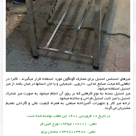
میزهای استنلس استیل برای مصارف گوناگون مورد استفاده قرار میگیرند ، اکثرا در
جاهایی که مبحث صنایع غذایی ، دارویی ، شیمیایی و یا جان انسانها در میان باشد از میز
استیل استفاده میشود.
میز استیل بسته به نوع کارهایی که بر روی آن انجام میشود به صورت میز متحرک
استیل یا میز ثابت استیل طراحی و ساخته میشود.
ارائه
میز کار
و
تجهیزات آشپزخانه صنعتی
به همراه کیفیت عالی و گارانتی تقدیم
مشتریان می گردد.
در تاریخ 18 فروردین 1400 این مطلب نوشته شده است.
تلفن : 09356107101 تورج امین فر
تلفن : 09378003488 ساسان پرتو