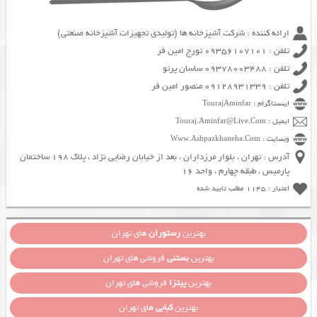
ارائه کننده : شرکت آشپزخانه ها (تولیدی تجهیزات آشپزخانه صنعتی)
تلفن : 09356107101 تورج امین فر
تلفن : 09378003488 ساسان پرتو
تلفن : 09128931339 منصور امین فر
اینستاگرام : TourajAminfar
ایمیل : Touraj.Aminfar@Live.Com
وبسایت : Www.Ashpazkhaneha.Com
آدرس : تهران ، بلوار مرزداران ، بعد از خیابان رضایی نژاد ، پلاک 198 ساختمان
پارمیس ، طبقه چهارم ، واحد 16
اعتبار : 1145 مطلب تایید شده
بهترین
رستوران
های تهران
بهترین
بستنی
فروشی های تهران
بهترین
پیتزا
فروشی های تهران
بهترین
کبابی
های تهران