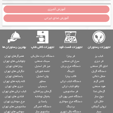
آموزش آشپزی
آموزش غذای ایرانی
تجهیزات رستوران
تجهیزات فست فود
تجهیزات کافی شاپ
بهترین رستوران ها
کباب پز
فر پیتزا
دستگاه ذرت مکزیکی
همبرگرهای تهران
فر دیزی
سرخ کن صنعتی
سینک صنعتی
چلوکبابی های تهران
اجاق گاز صنعتی
دستگاه مرغ بریان
میز کار استیل
پیتزاهای تهران
دستگاه گریل
تاپینگ
تخمه شورکن
جگرکی های تهران
منقل ذغالی
قالب پیتزا
وان استیل
پاستاهای تهران
کانتر گرم
دستگاه کباب ترکی
سماور
کله پاچه های تهران
هود صنعتی
چاقو کباب ترکی
دیسپلی
دیزی های تهران
گرمکن غذا
فر ساندویچی
گرمکن پیراشکی
کباب ترکی های تهران
دوغ ساز
دستگاه خمیر پهن کن
یخچال نوشابه
قنادی های تهران
خلال کن
دستگاه مرغ سوخاری
پاستا پز
مرغ سوخاری تهران
ترولی آبچکان
بردینگ
دستگاه خمیرگیر
ساندویچی های تهران
سیخ
دستگاه بلال تنوری
ساندویچ ساز
سوشی های تهران