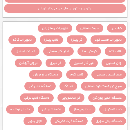
بهترین رستوران های دی جی دار تهران
کباب پز
سینک صنعتی
تجهیزات رستوران
تجهیزات فست فود
فر پیتزا
قالب پیتزا
تجهیزات کافه
قالب کته
گرمکن غذا
اجاق گاز صنعتی
کابینت استیل
وان استیل
میز کار استیل
فر دیزی
ترولی آبچکان
هود استیل صنعتی
کانتر گرم
دستگاه مرغ بریان
سرخ کن فست فود صنعتی
تاپینگ
دستگاه خمیرگیر
دستگاه خمیر پهن کن
فر ساندویچی
دستگاه کباب ترکی
دستگاه گریل
ساندویچ ساز
تخمه شور کن
یخچال نوشابه
دستگاه بلال تنوری
دستگاه ذرت مکزیکی
اجاق پلوپز