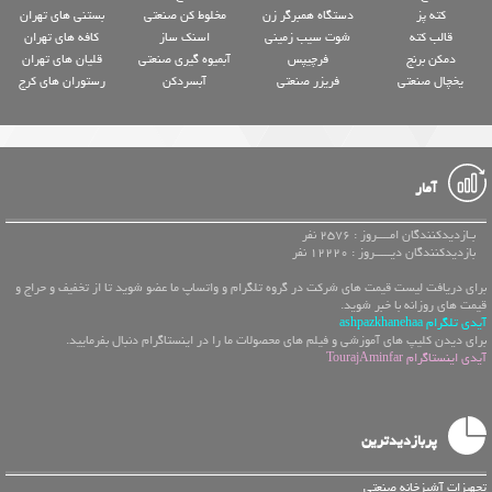
کته پز
دستگاه همبرگر زن
مخلوط کن صنعتی
بستنی های تهران
قالب کته
شوت سیب زمینی
اسنک ساز
کافه های تهران
دمکن برنج
فرچیپس
آبمیوه گیری صنعتی
قلیان های تهران
یخچال صنعتی
فریزر صنعتی
آبسردکن
رستوران های کرج
آمار
بـازدیدکنندگان امــــروز : 2576 نفر
بازدیدکنندگان دیـــــروز : 12220 نفر
برای دریافت لیست قیمت های شرکت در گروه تلگرام و واتساپ ما عضو شوید تا از تخفیف و حراج و
قیمت های روزانه با خبر شوید.
آیدی تلگرام ashpazkhanehaa
برای دیدن کلیپ های آموزشی و فیلم های محصولات ما را در اینستاگرام دنبال بفرمایید.
آیدی اینستاگرام TourajAminfar
پربازدیدترین
تجهیزات آشپزخانه صنعتی