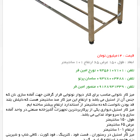
قیمت : 14میلیون تومان
ابعاد : طول 150 عرض 65 ارتفاع 101 سانتیمتر
تلفن : 09356107101 تورج امین فر
تلفن : 09378003488 ساسان پرتو
تلفن : 09128931339 منصور امین فر
میز کار نانوایی مناسب برای کنار دیوار نونوایی قرار گرفتن جهت آماده سازی نان که
جنس آن از استیل می باشد و ارتفاع این میز کار صد سانتیمتر هست که دلیلش بلند
قد بودن نانواست که ده سانتیمتر از استاندارد ارتفاع بیشتر ساخته ایم.
میز کار استیل دیواری یکی از پرکاربردترین تجهیزات آشپزخانه صنعتی در واحد آماده
سازی و یا سرو مواد غذایی می باشد.
طول ۱۵۰ سانتیمتر
عرض ۶۵ سانتیمتر
ارتفاع ۱۰۱ سانتیمتر
میز کار استیل در رستوران ، فست فود ، کترینگ ، فود کورت ، کافی شاپ و شیرینی
پزی ها مورد استفاده قرار می گیرد.