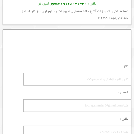
تلفن : 09128931339 منصور امین فر
دسته بندی :
تجهیزات آشپزخانه صنعتی
,
تجهیزات رستوران
,
میز کار استیل
تعداد بازدید : 4058
نام :
ایمیل :
تلفن :