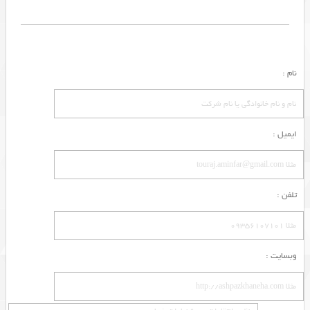
نام :
ایمیل :
تلفن :
وبسایت :