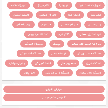
تجهیزات فست فود
فر پیتزا
قالب پیتزا
تجهیزات کافه
قالب کته
گرمکن غذا
اجاق گاز صنعتی
کابینت استیل
وان استیل
میز کار استیل
فر دیزی
ترولی آبچکان
هود استیل صنعتی
کانتر گرم
دستگاه مرغ بریان
سرخ کن فست فود صنعتی
تاپینگ
دستگاه خمیرگیر
دستگاه خمیر پهن کن
فر ساندویچی
دستگاه کباب ترکی
دستگاه گریل
ساندویچ ساز
تخمه شور کن
یخچال نوشابه
دستگاه بلال تنوری
دستگاه ذرت مکزیکی
اجاق پلوپز
آموزش آشپزی
آموزش غذای ایرانی