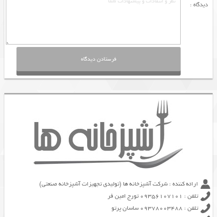
دیدگاه :
ارائه کننده : شرکت آشپزخانه ها (تولیدی تجهیزات آشپزخانه صنعتی)
تلفن : 09356107101 تورج امین فر
تلفن : 09378003488 ساسان پرتو