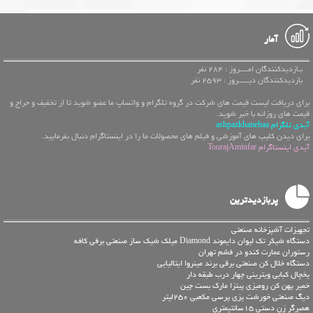
آمار
بـازدیدکنندگان امــــروز : 284 نفر
بازدیدکنندگان دیـــــروز : 2593 نفر
برای دریافت لیست قیمت های شرکت در گروه تلگرام و واتساپ ما عضو شوید تا از تخفیف و حراج و
قیمت های روزانه با خبر شوید.
آیدی تلگرام ashpazkhanehaa
برای دیدن کلیپ های آموزشی و فیلم های محصولات ما را در اینستاگرام دنبال بفرمایید.
آیدی اینستاگرام TourajAminfar
پربازدیدترین
تجهیزات آشپزخانه صنعتی
دستگاه شیکر تک لیوان دایموند Diamond میلک شیک ساز صنعتی برقی کافه
رستوران عمارت کندو در فشم تهران
دستگاه خلال کن صنعتی برقی برند مینروا ایتالیایی
یخچال کبابی ویترینی چهار درب طبقه دار
خمیر پهن کن رومیزی پیتزا مارک بست چین
دیگ صنعتی خورشت پزی پرسی مکعبی 250لیتر
همبرگر زن دستی 15سانتیمتری