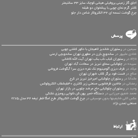
اجاق گاز زمینی پروفیلی هیئتی کوچک سایز 33 سانتیمتر
کانتر گرم نمای چوبی با پیشخوان دو طبقه
چرخ گوشت تسمه ای 32 الکتروکار ضامن دار جلو
پرسش
سیمین در
رستوران شاندیز لاهیجان با دکور کشتی چوبی
شادی علیپور در
ساندویچ بارن در مطهری تهران ساندویچی ارمنی
arya در
رستوران کباب ناب بناب تهران آیت الله کاشانی
سپیده در
چلوکبابی سماق تبریز در سعادت آباد تهران
میلاد در
ظرف دیزی آلومینیوم تک نفره دیزی سرا آبگوشت فروشی
صالح در
فست فود برگر کلاب شهران تهران
ماندانا در
رستوران چلوکبابی امیرخیز تبریز در کرج
رمضانی در
ماشین ظرفشویی صنعتی زیر کانتری 540بشقاب الکترولوکس
وحید در
رستوران چلوکبابی حاج مرشد چلویی در بازار تهران
محمد شفیق میرزایی در
دستگاه خمیر پهن کن نانوایی رومیزی غلتکی
عكس اللي شايفينها بدون موسيقى در
چرخ گوشت الکتروکار طرح امگا قطر تیغه 32 مدل ec75
صنعتی تمدن نژاد
ارتباط