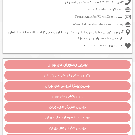
تلفن : 09128931339 منصور امین فر
اینستاگرام : TourajAminfar
ایمیل : Touraj.Aminfar@Live.Com
وبسایت : Www.Ashpazkhaneha.Com
آدرس : تهران ، بلوار مرزداران ، بعد از خیابان رضایی نژاد ، پلاک 198 ساختمان
پارمیس ، طبقه چهارم ، واحد 16
اعتبار : 1145 مطلب تایید شده
بهترین
رستوران
های تهران
بهترین
بستنی
فروشی های تهران
بهترین
پیتزا
فروشی های تهران
بهترین
کبابی
های تهران
بهترین همبرگر های تهران
بهترین مرغ سوخاری های تهران
بهترین جگرکی های تهران