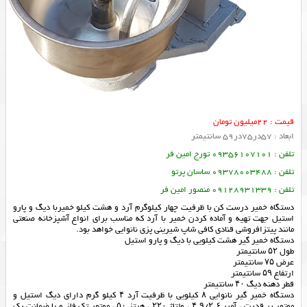
قیمت : 22میلیون تومان
ابعاد : 57در75در59 سانتیمتر
تلفن : 09356107101 تورج امین فر
تلفن : 09378003488 ساسان پرتو
تلفن : 09128931339 منصور امین فر
دستگاه خمیر درست کن با ظرفیت چهار کیلوگرم آرد و هشت کیلو خمیربا دیگ و پارو
استیل جهت تهیه و آماده کردن خمیر با آرد که مناسب برای انواع آشپزخانه صنعتی
مانند پیتزافروشی قنادی کافی شاپ شیرینی پزی نانوایی خواهد بود.
دستگاه خمیر گیر هشت کیلویی با دیگ و پارو استیل
طول ۵۲ سانتیمتر
عرض ۷۵ سانتیمتر
ارتفاع ۵۹ سانتیمتر
قطر دهنه دیگ ۴۰ سانتیمتر
دستگاه خمیر گیر نانوایی ۸ کیلویی با ظرفیت آرد ۴ کیلو گرم دارای دیگ استیل و
موتور پر قدرت ، آمپر ۴.۹/۲.۶ ، ولتاژ ۲۲۰ ، هرتز ۵۰ ، موتور تک فاز و با ضمانت یک