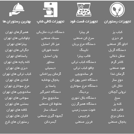
تجهیزات رستوران
تجهیزات فست فود
تجهیزات کافی شاپ
بهترین رستوران ها
کباب پز
فر پیتزا
دستگاه ذرت مکزیکی
همبرگرهای تهران
فر دیزی
سرخ کن صنعتی
سینک صنعتی
چلوکبابی های تهران
اجاق گاز صنعتی
دستگاه مرغ بریان
میز کار استیل
پیتزاهای تهران
دستگاه گریل
تاپینگ
تخمه شورکن
جگرکی های تهران
منقل ذغالی
قالب پیتزا
وان استیل
پاستاهای تهران
کانتر گرم
دستگاه کباب ترکی
سماور
کله پاچه های تهران
هود صنعتی
چاقو کباب ترکی
دیسپلی
دیزی های تهران
گرمکن غذا
فر ساندویچی
گرمکن پیراشکی
کباب ترکی های تهران
دوغ ساز
دستگاه خمیر پهن کن
یخچال نوشابه
قنادی های تهران
خلال کن
دستگاه مرغ سوخاری
پاستا پز
مرغ سوخاری تهران
ترولی آبچکان
بردینگ
دستگاه خمیرگیر
ساندویچی های تهران
سیخ
دستگاه بلال تنوری
ساندویچ ساز
سوشی های تهران
کته پز
دستگاه همبرگر زن
مخلوط کن صنعتی
بستنی های تهران
قالب کته
شوت سیب زمینی
اسنک ساز
کافه های تهران
دمکن برنج
فرچیپس
آبمیوه گیری صنعتی
قلیان های تهران
یخچال صنعتی
فریزر صنعتی
آبسردکن
رستوران های کرج