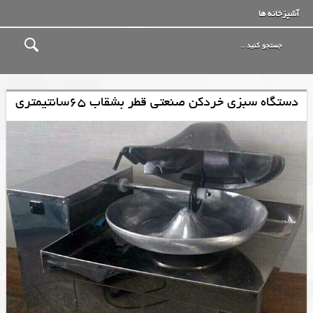
آشپزخانه ها
دستگاه سبزی خردکن صنعتی قطر بشقاب 65سانتیمتری