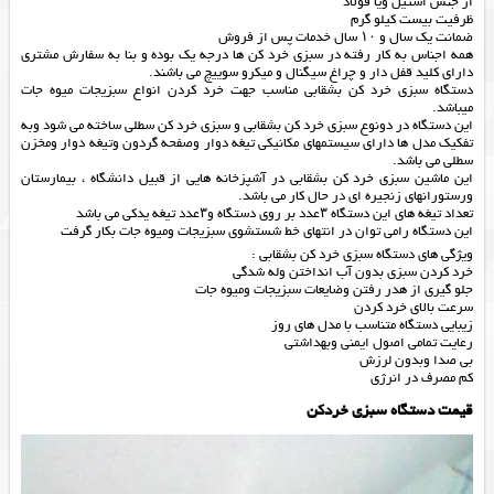
از جنس استیل ویا فولاد
ظرفیت بیست کیلو گرم
ضمانت یک سال و ۱۰ سال خدمات پس از فروش
همه اجناس به کار رفته در سبزی خرد کن ها درجه یک بوده و بنا به سفارش مشتری
دارای کلید قفل دار و چراغ سیگنال و میکرو سوییچ می باشند.
دستگاه سبزی خرد کن بشقابی مناسب جهت خرد کردن انواع سبزیجات میوه جات
میباشد.
این دستگاه در دونوع سبزی خرد کن بشقابی و سبزی خرد کن سطلی ساخته می شود وبه
تفکیک مدل ها دارای سیستمهای مکانیکی تیغه دوار وصفحه گردون وتیغه دوار ومخزن
سطلی می باشد.
این ماشین سبزی خرد کن بشقابی در آشپزخانه هایی از قبیل دانشگاه ، بیمارستان
ورستورانهای زنجیره ای در حال کار می باشد.
تعداد تیغه های این دستگاه ۳عدد بر روی دستگاه و۳عدد تیغه یدکی می باشد
این دستگاه رامی توان در انتهای خط شستشوی سبزیجات ومیوه جات بکار گرفت
ویژگی های دستگاه سبزی خرد کن بشقابی :
خرد کردن سبزی بدون آب انداختن وله شدگی
جلو گیری از هدر رفتن وضایعات سبزیجات ومیوه جات
سرعت بالای خرد کردن
زیبایی دستگاه متناسب با مدل های روز
رعایت تمامی اصول ایمنی وبهداشتی
بی صدا وبدون لرزش
کم مصرف در انرژی
قیمت دستگاه سبزی خردکن