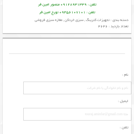
تلفن : 09128931339 منصور امین فر
تلفن : 09356107101 تورج امین فر
دسته بندی :
تجهیزات کترینگ
,
سبزی خردکن
,
مغازه سبزی فروشی
تعداد بازدید : 4646
نام :
ایمیل :
تلفن :