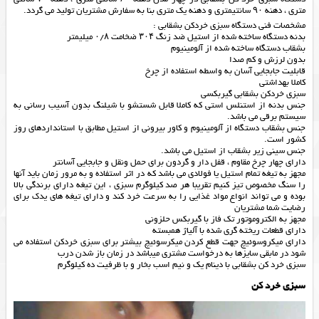
متری ، دهنه ۹۰ سانتیمتری و دهنه یک متری بنا به سفارش مشتریان تولید می گردد.
مشخصات فنی دستگاه سبزی خردکن بشقابی :
بدنه دستگاه ساخته شده از استیل ضد زنگ ۳۰۴ ضخامت ۰/۸ میلیمتر
بشقاب دستگاه ساخته شده از آلومینیوم
بدون لرزش و کم صدا
قابلیت جابجایی آسان به واسطه استفاده از چرخ
کاملا بهداشتی
سبزی خردکن بشقابی گیربکسی
جنس بدنه از استنلس استی که کاملا قابل شستشو با شیلنگ بدون آسیب رسانی به
سیستم برقی می باشد.
جنس بشقاب دستگاه از آلومینیوم و کاور بیرونی از استیل مطابق با استانداردهای روز
کشور است.
جنس سینی زیر بشقاب از استیل می باشد.
دارای چهار چرخ مقاوم ، قفل دار و گردون برای حمل ونقل و جابجایی آسانتر
مجهز به تیغه تمام استیل یا فولادی می باشد که در اثر استفاده و به مرور زمان باید آنها
را سنگ مخصوص تیز کنیم تقریبا هر صد کیلوگرم سبزی ، این تیغه دارای برندگی بالا
بوده و می تواند انواع مواد غذایی را به سرعت خرد کند و دارای تیغه های یدک برای
رضایت شما مشتریان
مجهز به الکتروموتور تک فاز با گیربکس حلزونی
دارای قطعات ریخته گری شده با آلیاژ همبسته
دارای میکروسوئیچ جهت قطع کردن میکرسوئیچ بیشتر برای سبزی خردکن استفاده می
شود در مابقی سایزها به درخواست مشتری میباشد در زمان باز شدن درب
سبزی خرد کن بشقابی با دینام یک و نیم اسب بخار و با ظرفیت ده کیلوگرم
سبزی خرد کن