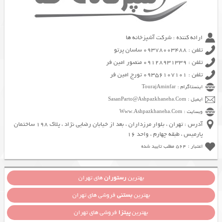
ارائه کننده : شرکت آشپزخانه ها
تلفن : 09378003488 ساسان پرتو
تلفن : 09128931339 منصور امین فر
تلفن : 09356107101 تورج امین فر
اینستاگرام : TourajAminfar
ایمیل : SasanParto@Ashpazkhaneha.Com
وبسایت : Www.Ashpazkhaneha.Com
آدرس : تهران ، بلوار مرزداران ، بعد از خیابان رضایی نژاد ، پلاک 198 ساختمان
پارمیس ، طبقه چهارم ، واحد 16
اعتبار : 564 مطلب تایید شده
بهترین
رستوران
های تهران
بهترین
بستنی
فروشی های تهران
بهترین
پیتزا
فروشی های تهران