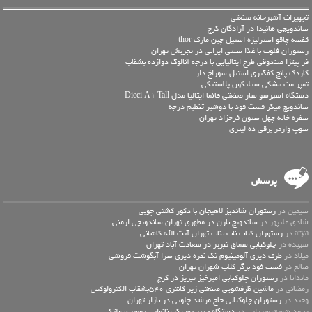
تجهیزات آشپزخانه صنعتی
ساندویچی هانیدا در آزادگان کرج
قفسه چاقو استرلیزه استیل چین مارک thor
رستوران فلوت با غذا سنتی ایرانی در تجریش تهران
فر پیتزا صندوقی طرح ایتالیایی با درجه آنالوگ دوازده بشقاب
کاردک پانچ کفگیری استیل سوراخ دار
تمپر مت مشکی سیلیکون پلاستیکی
دستگاه اسپرسو ساز صنعتی فائما ایتالیا مدل Dieci A1 Tall
ساندویچ میکر فست فود با دوشیر تنظیم درجه
سفره خانه چهل ستون فرحزاد تهران
سوپ وارمر برقی ده لیتری
پرسش
سیمین در
رستوران شاندیز لاهیجان با دکور کشتی چوبی
شادی علیپور در
ساندویچ بارن در مطهری تهران ساندویچی ارمنی
arya در
رستوران کباب ناب بناب تهران آیت الله کاشانی
سپیده در
چلوکبابی سماق تبریز در سعادت آباد تهران
میلاد در
ظرف دیزی آلومینیوم تک نفره دیزی سرا آبگوشت فروشی
صالح در
فست فود برگر کلاب شهران تهران
ماندانا در
رستوران چلوکبابی امیرخیز تبریز در کرج
رمضانی در
ماشین ظرفشویی صنعتی زیر کانتری 540بشقاب الکترولوکس
وحید در
رستوران چلوکبابی حاج مرشد چلویی در بازار تهران
محمد شفیق میرزایی در
دستگاه خمیر پهن کن نانوایی رومیزی غلتکی