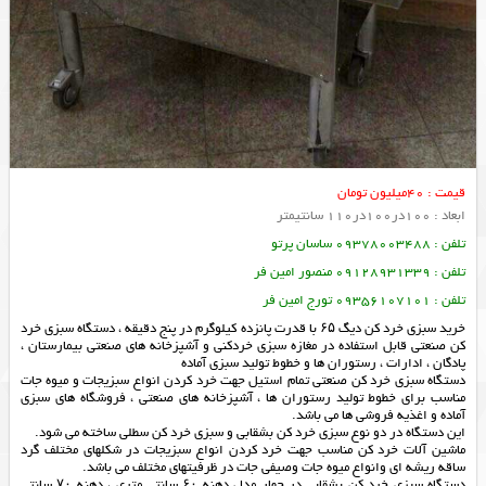
قیمت : 40میلیون تومان
ابعاد : 100در100در110 سانتیمتر
تلفن : 09378003488 ساسان پرتو
تلفن : 09128931339 منصور امین فر
تلفن : 09356107101 تورج امین فر
خرید سبزی خرد کن دیگ ۶۵ با قدرت پانزده کیلوگرم در پنج دقیقه ، دستگاه سبزی خرد
کن صنعتی قابل استفاده در مغازه سبزی خردکنی و آشپزخانه های صنعتی بیمارستان ،
پادگان ، ادارات ، رستوران ها و خطوط تولید سبزی آماده
دستگاه سبزی خرد کن صنعتی تمام استیل جهت خرد کردن انواع سبزیجات و میوه جات
مناسب برای خطوط تولید رستوران ها ، آشپزخانه های صنعتی ، فروشگاه های سبزی
آماده و اغذیه فروشی ها می باشد.
این دستگاه در دو نوع سبزی خرد کن بشقابی و سبزی خرد کن سطلی ساخته می شود.
ماشین آلات خرد کن مناسب جهت خرد کردن انواع سبزیجات در شکلهای مختلف گرد
ساقه ریشه ای وانواع میوه جات وصیفی جات در ظرفیتهای مختلف می باشد.
دستگاه سبزی خرد کن بشقابی در چهار مدل دهنه ۶۰ سانتی متری ، دهنه ۷۰ سانتی