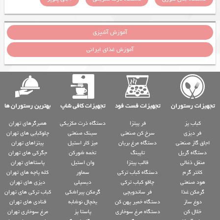
آموزش آشپزی
آموزش غذای ایرانی
تجهیزات رستوران
تجهیزات فست فود
تجهیزات کافی شاپ
بهترین رستوران ها
کباب پز
فر پیتزا
دستگاه ذرت مکزیکی
همبرگرهای تهران
فر دیزی
سرخ کن صنعتی
سینک صنعتی
چلوکبابی های تهران
اجاق گاز صنعتی
دستگاه مرغ بریان
میز کار استیل
پیتزاهای تهران
دستگاه گریل
تاپینگ
تخمه شورکن
جگرکی های تهران
منقل ذغالی
قالب پیتزا
وان استیل
پاستاهای تهران
کانتر گرم
دستگاه کباب ترکی
سماور
کله پاچه های تهران
هود صنعتی
چاقو کباب ترکی
دیسپلی
دیزی های تهران
گرمکن غذا
فر ساندویچی
گرمکن پیراشکی
کباب ترکی های تهران
دوغ ساز
دستگاه خمیر پهن کن
یخچال نوشابه
قنادی های تهران
خلال کن
دستگاه مرغ سوخاری
پاستا پز
مرغ سوخاری تهران