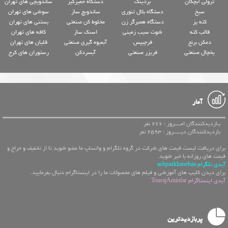
ترولی آبچکان
بردینگ
دستگاه خمیرگیر
ساندویچی های تهران
سیخ
دستگاه بلال تنوری
ساندویچ ساز
سوشی های تهران
کته پز
دستگاه همبرگر زن
مخلوط کن صنعتی
بستنی های تهران
قالب کته
شوت سیب زمینی
اسنک ساز
کافه های تهران
دمکن برنج
فرچیپس
آبمیوه گیری صنعتی
قلیان های تهران
یخچال صنعتی
فریزر صنعتی
آبسردکن
رستوران های کرج
آمار
بـازدیدکنندگان امــــروز : 266 نفر
بازدیدکنندگان دیـــــروز : 2593 نفر
برای دریافت لیست قیمت های شرکت در گروه تلگرام و واتساپ ما عضو شوید تا از تخفیف و حراج و
قیمت های روزانه با خبر شوید.
آیدی تلگرام ashpazkhanehaa
برای دیدن کلیپ های آموزشی و فیلم های محصولات ما را در اینستاگرام دنبال بفرمایید.
آیدی اینستاگرام TourajAminfar
پربازدیدترین