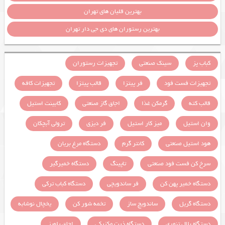
بهترین قلیان های تهران
بهترین رستوران های دی جی دار تهران
کباب پز
سینک صنعتی
تجهیزات رستوران
تجهیزات فست فود
فر پیتزا
قالب پیتزا
تجهیزات کافه
قالب کته
گرمکن غذا
اجاق گاز صنعتی
کابینت استیل
وان استیل
میز کار استیل
فر دیزی
ترولی آبچکان
هود استیل صنعتی
کانتر گرم
دستگاه مرغ بریان
سرخ کن فست فود صنعتی
تاپینگ
دستگاه خمیرگیر
دستگاه خمیر پهن کن
فر ساندویچی
دستگاه کباب ترکی
دستگاه گریل
ساندویچ ساز
تخمه شور کن
یخچال نوشابه
دستگاه بلال تنوری
دستگاه ذرت مکزیکی
اجاق پلوپز