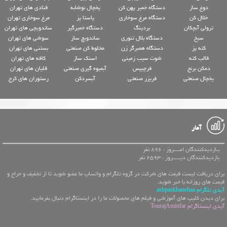
دوغ ساز
دستگاه خمیر پهن کن
یخچال نوشابه
قنادی های تهران
خلال کن
دستگاه مرغ سوخاری
پاستا پز
مرغ سوخاری تهران
ترولی آبچکان
بردینگ
دستگاه خمیرگیر
ساندویچی های تهران
سیخ
دستگاه بلال تنوری
ساندویچ ساز
سوشی های تهران
کته پز
دستگاه همبرگر زن
مخلوط کن صنعتی
بستنی های تهران
قالب کته
شوت سیب زمینی
اسنک ساز
کافه های تهران
دمکن برنج
فرچیپس
آبمیوه گیری صنعتی
قلیان های تهران
یخچال صنعتی
فریزر صنعتی
آبسردکن
رستوران های کرج
آمار
بـازدیدکنندگان امــــروز : 896 نفر
بازدیدکنندگان دیـــــروز : 2593 نفر
برای دریافت لیست قیمت های شرکت در گروه تلگرام و واتساپ ما عضو شوید تا از تخفیف و حراج و
قیمت های روزانه با خبر شوید.
آیدی تلگرام ashpazkhanehaa
برای دیدن کلیپ های آموزشی و فیلم های محصولات ما را در اینستاگرام دنبال بفرمایید.
آیدی اینستاگرام TourajAminfar