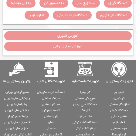
دستگاه گریل
ساندویچ ساز
تخمه شور کن
یخچال نوشابه
دستگاه بلال تنوری
دستگاه ذرت مکزیکی
اجاق پلوپز
آموزش آشپزی
آموزش غذای ایرانی
تجهیزات رستوران
تجهیزات فست فود
تجهیزات کافی شاپ
بهترین رستوران ها
کباب پز
فر پیتزا
دستگاه ذرت مکزیکی
همبرگرهای تهران
فر دیزی
سرخ کن صنعتی
سینک صنعتی
چلوکبابی های تهران
اجاق گاز صنعتی
دستگاه مرغ بریان
میز کار استیل
پیتزاهای تهران
دستگاه گریل
تاپینگ
تخمه شورکن
جگرکی های تهران
منقل ذغالی
قالب پیتزا
وان استیل
پاستاهای تهران
کانتر گرم
دستگاه کباب ترکی
سماور
کله پاچه های تهران
هود صنعتی
چاقو کباب ترکی
دیسپلی
دیزی های تهران
گرمکن غذا
فر ساندویچی
گرمکن پیراشکی
کباب ترکی های تهران