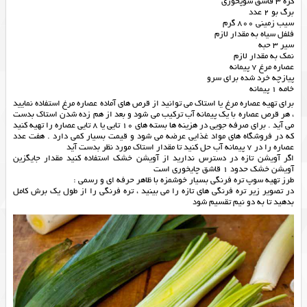
کره 3 قاشق سوپخوری
برگ بو 2 عدد
سیب زمینی 800 گرم
فلفل سیاه به مقدار لازم
سیر 3 حبه
نمک به مقدار لازم
عصاره مرغ 7 پیمانه
پیازچه خرد شده برای سرو
خامه 1 پیمانه
برای تهیه عصاره مرغ یا استاک می توانید از قرص های آماده عصاره مرغ استفاده نمایید
، هر قرص عصاره با یک پیمانه آب ترکیب می شود و بعد از هم زده شدن استاک بدست
می آید . برای صرفه جویی در هزینه ها بسته های 10 تایی یا 8 تایی عصاره را تهیه کنید
که در فروشگاه های مواد غذایی عرضه می شود و قیمت بسیار کمی دارد . هفت عدد
عصاره را در 7 پیمانه آب حل کنید تا مقدار استاک مورد نظر بدست آید
اگر آویشن تازه در دسترس ندارید از آویشن خشک استفاده کنید مقدار جایگزین
آویشن خشک حدود 1 قاشق چایخوری است
طرز تهیه سوپ تره فرنگی بسیار خوشمزه با ظاهر حرفه ای و رسمی :
در تصویر زیر تره فرنگی های تازه را می بینید ، تره فرنگی را از طول یک برش کامل
بدهید تا به دو نیم تقسیم شود