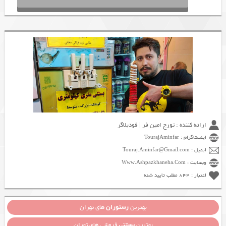
ارائه کننده : تورج امین فر | فودبلاگر
اینستاگرام : TourajAminfar
ایمیل : Touraj.Aminfar@Gmail.com
وبسایت : Www.Ashpazkhaneha.Com
اعتبار : 844 مطلب تایید شده
بهترین
رستوران
های تهران
بهترین
بستنی
فروشی های تهران