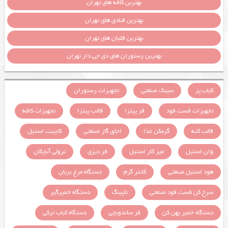
بهترین کافه های تهران
بهترین قنادی های تهران
بهترین قلیان های تهران
بهترین رستوران های دی جی دار تهران
کباب پز
سینک صنعتی
تجهیزات رستوران
تجهیزات فست فود
فر پیتزا
قالب پیتزا
تجهیزات کافه
قالب کته
گرمکن غذا
اجاق گاز صنعتی
کابینت استیل
وان استیل
میز کار استیل
فر دیزی
ترولی آبچکان
هود استیل صنعتی
کانتر گرم
دستگاه مرغ بریان
سرخ کن فست فود صنعتی
تاپینگ
دستگاه خمیرگیر
دستگاه خمیر پهن کن
فر ساندویچی
دستگاه کباب ترکی