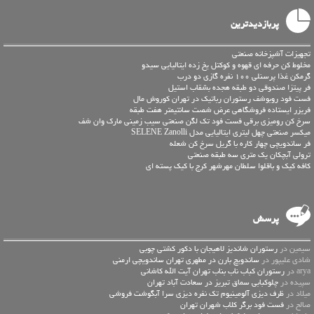
پربازدیدترین
تجهیزات آشپزخانه صنعتی
مخلوط کن حرفه ای قهوه و کوکتل یخ زده ایتالیایی سیدو
گرمکن غذا پرسنلی 100 نفره گازی دو درب
فر پیتزا صندوقی دو طبقه هجده بشقاب استیل
فست فود روبوشف رستوران رباتیک در تهران کوروش مال
فریزر ایستاده فروشگاهی عرض شصت سانتیمتر هفت طبقه
سرخ کن رومیزی برقی فست فود تک لگن صنعتی سیب زمینی مارک وان شف
میکسر صنعتی چهل لیتری ایتالیایی مدل SELENE Zanolli
فر ساندویچی چهار کاره با گریل سرخ کن شعله
ترولی آبچکان یک متری سه طبقه صنعتی
کافه کیک و باقلوا سلطان مهرشهر کرج با کیک پسته ای
پرسش
سیمین در
رستوران شاندیز لاهیجان با دکور کشتی چوبی
شادی علیپور در
ساندویچ بارن در مطهری تهران ساندویچی ارمنی
arya در
رستوران کباب ناب بناب تهران آیت الله کاشانی
سپیده در
چلوکبابی سماق تبریز در سعادت آباد تهران
میلاد در
ظرف دیزی آلومینیوم تک نفره دیزی سرا آبگوشت فروشی
صالح در
فست فود برگر کلاب شهران تهران