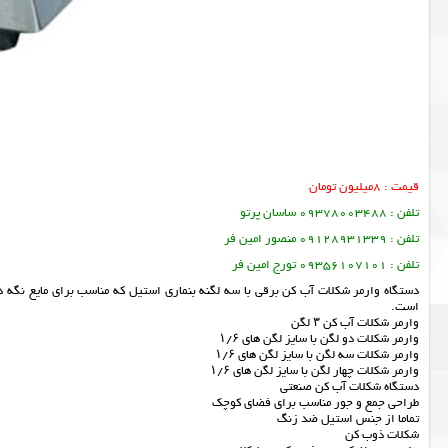
قیمت : 8میلیون تومان
تلفن : 09378003488 ساسان پرتو
تلفن : 09128931339 منصور امین فر
تلفن : 09356107101 تورج امین فر
دستگاه وارمر شکلات آب کن برقی با سه لگنه بنماری استیل که مناسب برای مایع نگه
است.
وارمر شکلات آب کن ۳ لگن
وارمر شکلات دو لگن با سایز لگن های ۱/۶
وارمر شکلات سه لگن با سایز لگن های ۱/۶
وارمر شکلات چهار لگن با سایز لگن های ۱/۶
دستگاه شکلات آب کن صنعتی
طراحی جمع و جور مناسب برای فضای کوچک
تماما از جنس استیل ضد زنگ
شکلات ذوب کن