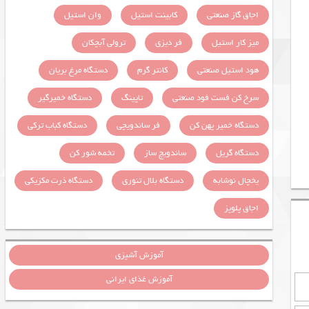
اجاق گاز صنعتی
کابینت استیل
وان استیل
میز کار استیل
فر دیزی
ترولی آبچکان
هود استیل صنعتی
کانتر گرم
دستگاه مرغ بریان
سرخ کن فست فود صنعتی
تاپینگ
دستگاه خمیرگیر
دستگاه خمیر پهن کن
فر ساندویچی
دستگاه کباب ترکی
دستگاه گریل
ساندویچ ساز
تخمه شور کن
یخچال نوشابه
دستگاه بلال تنوری
دستگاه ذرت مکزیکی
اجاق پلوپز
آموزش آشپزی
آموزش غذای ایرانی