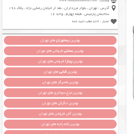
وبسایت : Www.Ashpazkhaneha.Com
آدرس : تهران ، بلوار مرزداران ، بعد از خیابان رضایی نژاد ، پلاک 198
ساختمان پارمیس ، طبقه چهارم ، واحد 16
اعتبار : 564 مطلب تایید شده
بهترین
رستوران
های تهران
بهترین
بستنی
فروشی های تهران
بهترین
پیتزا
فروشی های تهران
بهترین
کبابی
های تهران
بهترین همبرگر های تهران
بهترین مرغ سوخاری های تهران
بهترین جگرکی های تهران
بهترین آش فروشی های تهران
بهترین کله پاچه های تهران