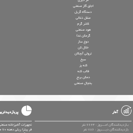
فر دیزی
اجاق گاز صنعتی
دستگاه گریل
منقل ذغالی
کانتر گرم
هود صنعتی
گرمکن غذا
دوغ ساز
خلال کن
ترولی آبچکان
سیخ
کته پز
قالب کته
دمکن برنج
یخچال صنعتی
آمار
پربازدیدتری
بـازدیدکنندگان امــــروز : 6624 نفر
تجهیزات آشپزخانه صنعتی
بازدیدکنندگان دیـــــروز : 786 نفر
فر پیتزا ریلی دهنه 70 موتور بغل سه ردیفه