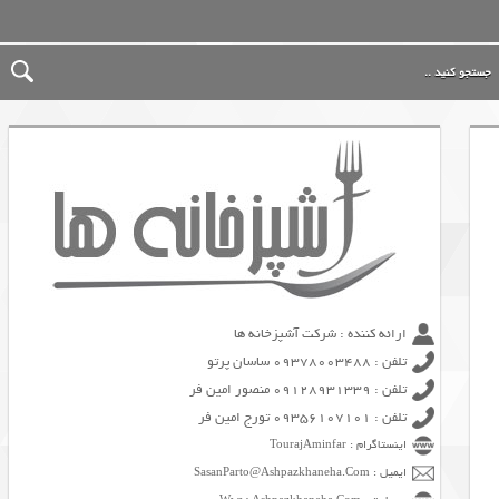
ارائه کننده : شرکت آشپزخانه ها
تلفن : 09378003488 ساسان پرتو
تلفن : 09128931339 منصور امین فر
تلفن : 09356107101 تورج امین فر
اینستاگرام : TourajAminfar
ایمیل : SasanParto@Ashpazkhaneha.Com