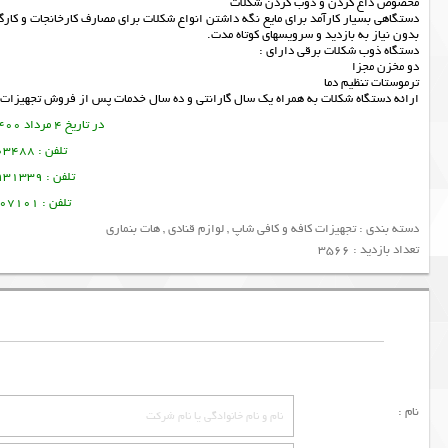
مخصوص داغ کردن و ذوب کردن شکلات
دستگاهی بسیار کارآمد برای مایع نگه داشتن انواع شکلات برای مصارف کارخانجات و کارگاه
بدون نیاز به بازدید و سرویسهای کوتاه مدت.
دستگاه ذوب شکلات برقی دارای :
دو مخزن مجزا
ترموستات تنظیم دما
ارائه
دستگاه شکلات
به همراه یک سال گارانتی و ده سال خدمات پس از فروش
تجهیزات 
در تاریخ 4 مرداد 1400 این مطلب نوشته شده است.
تلفن : 09378003488 ساسان پرتو
تلفن : 09128931339 منصور امین فر
تلفن : 09356107101 تورج امین فر
دسته بندی :
تجهیزات کافه و کافی شاپ
,
لوازم قنادی
,
هات بنماری
تعداد بازدید : 3566
نام :