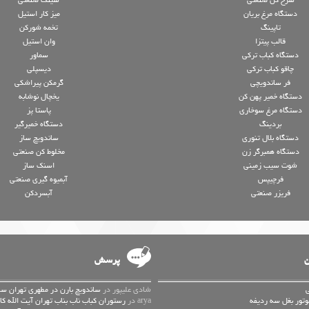
سرخ کن صنعتی
سینک صنعتی
دستگاه مرغ بریان
میز کار استیل
تاپینگ
تخمه شورکن
قالب پیتزا
وان استیل
دستگاه کباب ترکی
سماور
چاقو کباب ترکی
دیسپلی
فر ساندویچی
گرمکن پیراشکی
دستگاه خمیر پهن کن
یخچال نوشابه
دستگاه مرغ سوخاری
پاستا پز
بردینگ
دستگاه خمیرگیر
دستگاه بلال تنوری
ساندویچ ساز
دستگاه همبرگر زن
مخلوط کن صنعتی
شوت سیب زمینی
اسنک ساز
فرچیپس
آبمیوه گیری صنعتی
فریزر صنعتی
آبسردکن
ن
پرسش
شادی علیپور در
ساندویچ بارن در مطهری تهران سا
arya در
رستوران کباب ناب بناب تهران آیت الله کا