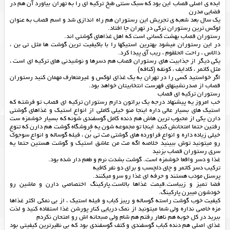
ایده ی اصلی قصاب این بود که سبک سنتی طبخ ترکیه ای را به تهران بیاورد آن هم در
فضایی مدرن
یک سال بعد شعبه ی تجریش این رستوران هم راه اندازی شد و اسم قصاب به عنوان
لوکس ترین رستوران ترکی در تهران جا افتاد.
رستوران قصاب بهشت کسانی است که اهل غذاهای گوشتی اند.
در این رستوران میشود بهترین استیکها را با باکیفیت ترین گوشت ها مثل تی بن ،
دالاس ، راحت الحلقوم ، ریب آی پیدا کرد.
یکی دیگر از جذابیت های رستوران قصاب هم دسرها و نوشیدنی های ترکیه ای است ،
مثل کاتمر ، کادایف ، کونفه (کنافه)
اگر خواستید کسی را در تهران به یک غذای لوکس و غیرمتعارف مهمان کنید رستوران
قصاب از صدرنشینهای فهرست انتخابیتان خواهد بود.
رستوران ترکیه ای قصاب
خب امروز یه پیشنهاد درجه یک براتون دارم رستوران ترکیه ای قصاب تو فرشته که
استیک های بسیار عالی داره اینجا منو خیلی کاملی از انواع استیک و غذاهای گوشتی
دارن یکی از محبوب ترین هاش هم دنده کامل گوسفندی شونه که بسیار خوشمزه ست
رفتین حتما امتحانش کنید اینجا تو مجموعه شون یه فروشگاه گوشت هم دارن که تنوع
خیلی زیاده داره و انواع فراورده های گوشتی مث تی بُن ، فیله گوساله و انواع سوجوک
رو میتونید توش ببینید خلاصه اگه مث من عاشق استیک و گوشت هستین حتما یه
سری رستوران قصاب بزنید
غذا و دسر واقعا خوشمزه است. گوشت بشدت نرم و طعم دار شده بود.
ترکیب دسر کاتمر و چای دلچسب و برای دو نفر کافیه
پرسنل مودب هستند و حرفه ای غذا رو سرو میکنند.
فضا تمیز و زیباست.قیمت غذاها بالاست.پارکینگ اختصاصی دارن و ماشین رو
خودشون میبرن پارکینگ.
کیفیت خوب گوشت راسته گوساله و ریبز کباب و فیله استیک ، از بی نمکی اکثر غذاها
مزه خاصی نداره ولی شما میتونید از نمک دریایی کنار پورشن غذا استفاده کنید و لذت
ببرید در کل خوبه هم ناهار رفتم هم شام ولی صبحانه اش رو امتحان نکردم
غذای اصلی هم دنده کباب گوسفندی و کتف گوسفندی بود که بی نظیرترین کیفیتی بود