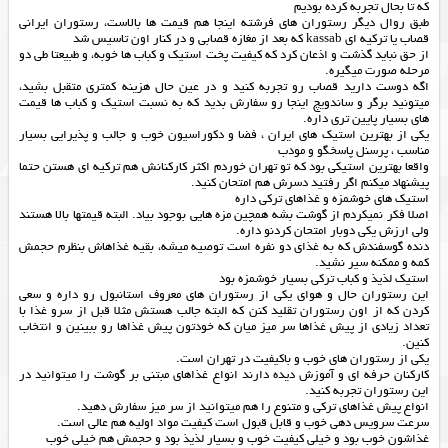
که تا بحال تجربه کرده بودیم
طبق روال دیگر رستوران های فرشته اینجا هم قیمت ها بالاست، رستوران ایرانی
قصاب یا ترکیه ای kassab که بعد از مغازه قصابی و در کنار اون تاسیس شد
از حق نباید گذشت و اذعان کرد که کیفیت پخت استیک و کباب ها خوبه، و طبیعتا طی دو
مرحله صورت میگیره.
اگه دوست دارید قصاب رو تجربه کنید و در عین حال هزینه کمتری متقبل بشید،
میتونید برگر و ساندویچ اینجا رو سفارش بدید که به نسبت استیک و کباب ها قیمت
های بسیار پایین تری داره.
یکی از بهترین استیک های ایران ، فضا و دکوراسیون خوب و جالب و پذیرایی بسیار
مناسب ، پرسنل پاسخگو و مودب
واقعا بهترین استیکی بود که تو تهران خوردم اکثر کارکنانش هم ترکیه ای هستن حتما
پیشنهاد میکنم اگر رفتید دسرش هم امتحان کنید.
استیک های خوشمزه و غذاهای ترکی داره
اصلا فکر نمیکردم از گوشت بشه همچین مزه هایی بوجود بیاد. البته قیمتها بالا هستند
ولی ارزش یکی دوبار امتحان کردنو داره.
دنده گوسفندش که به غذای دو نفره است توصیه میشه، بقیه غذاهاش بنظرم حجمش
کمه و ممکنه سیر نشید.
استیک لذیذ و کباب ترکی بسیار خوشمزه بود
این رستوران حال و هوای یکی از رستوران های معروف استانبول رو داره و سعی
کردن که از اون رستوران تقلید کنن که البته جالب هستش مثلا قبل از سرو غذا با
تعداد زیادی از پیش غذاها سر میز میان که خودتون پیش غذاها رو ببینین و انتخاب
کنین.
یکی از رستوران های خوب و باکیفیت در تهران است.
کارکنان حرفه ای و آموزش دیده دارند انواع غذاهای مبتنی بر گوشت را میتوانید در
این رستوران تجربه کنید.
انواع پیش غذاهای ترکی و متنوع را هم میتوانید از سر میز سفارش دهید.
سرعت سرویس دهی خوب و قابل قبول است کیفیت مواد اولیه هم عالی است.
غذاشون خوب بود و خیلی کیفیت خوب و بسیار لذیذ بود و حجمش هم خیلی خوب