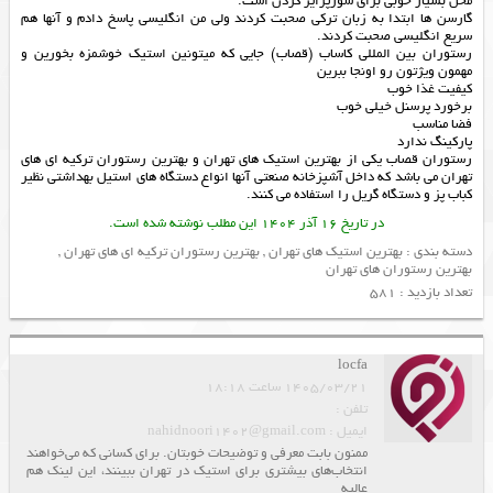
محل بسیار خوبی برای سورپرایز کردن است.
گارسن ها ابتدا به زبان ترکی صحبت کردند ولی من انگلیسی پاسخ دادم و آنها هم
سریع انگلیسی صحبت کردند.
رستوران بین المللی کاساب (قصاب) جایی که میتونین استیک خوشمزه بخورین و
مهمون ویژتون رو اونجا ببرین
کیفیت غذا خوب
برخورد پرسنل خیلی خوب
فضا مناسب
پارکینگ ندارد
رستوران قصاب یکی از
بهترین استیک های تهران
و
بهترین رستوران ترکیه ای های
تهران
می باشد که داخل آشپزخانه صنعتی آنها انواع دستگاه های استیل بهداشتی نظیر
کباب پز
و
دستگاه گریل
را استفاده می کنند.
در تاریخ 16 آذر 1404 این مطلب نوشته شده است.
دسته بندی :
بهترین استیک های تهران
,
بهترین رستوران ترکیه ای های تهران
,
بهترین رستوران های تهران
تعداد بازدید : 581
locfa
1405/03/21 ساعت 18:18
تلفن :
ایمیل : nahidnoori1402@gmail.com
ممنون بابت معرفی و توضیحات خوبتان. برای کسانی که می‌خواهند
انتخاب‌های بیشتری برای استیک در تهران ببینند، این لینک هم
عالیه