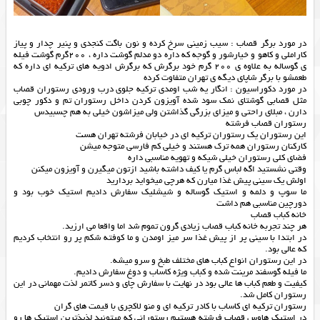
در مورد برگر قصاب : سیب زمینی سرخ کرده و نون باگت کنجدی و پنیر چدار و پیاز
کاراملی و کاهو و خیارشور و گوجه که داره دو مدلم گوشت داره ، 200گرم گوشت فیله
ی گوساله به علاوه ی 200 گرم خود برگرش که برگرش ادویه های ترکیه ای داره که
طعمشو با برگر شاپای دیگه ی تهران متفاوت کرده
در مورد دکوراسیون : انگار یه شب اومدی ترکیه جلوی درب ورودی رستوران قصاب
مثل قصابی گوشتای نمک سود شده آویزون کردن داخل رستوران تم و دکور چوبی
دارن ، مبلای راحتی و میزای بزرگی گذاشتن ولی میزاشون خیلی به هم چسبیدس
رستوران قصاب فرشته
اين رستوران يك رستوران تركيه اي در خيابان فرشته تهران هست
كاركنان رستوران همه ترك هستند و خيلي كم فارسي متوجه ميشن
فضاي كلي رستوران خيلي شيكه و تهويه مناسبي داره
وقتي نشستيد اگه لباس گرم يا كيف داشته باشيد ازتون ميگيرن و آويزون ميكنن
اولش يك سيني پيش غذا ميارن كه هرچي ميخوايد برداريد
ما سوپ و دلمه و استيك گوساله و شيشليك سفارش داديم استيك خوب بود و
دورچين مناسبي هم داشت
خانه کباب قصاب
هر چند تجربه خانه کباب قصاب زیادی گرون تموم شد اما واقعا می ارزید.
در ابتدا با سینی پر از پیش غذا سر میز اومدن و ما کوفته شکم پر رو انتخاب کردیم
که عالی بود.
در این رستوران انواع کباب های مختلف طبخ و سرو میشه.
ما فیله گوسفند مرینت شده و کباب ویژه کاساب و دوغ سفارش دادیم.
کیفیت و طعم کباب ها عالی بود در نهایت با سفارش چای و دسر کاتمر لذت مهمانی در این
رستوران کامل شد.
رستوران ترکیه ای کاساب با کادر ترکیه ای و منو لاکچری با قیمت های گران
در استیک هاوس قصاب فرشته هستیم رستورانی که میتونید لذیذترین استیک ها رو