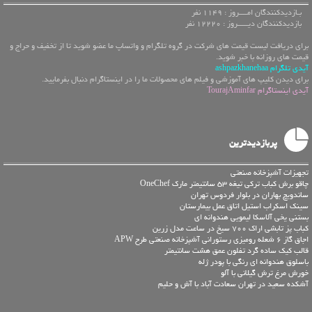
بـازدیدکنندگان امــــروز : 1149 نفر
بازدیدکنندگان دیـــــروز : 12220 نفر
برای دریافت لیست قیمت های شرکت در گروه تلگرام و واتساپ ما عضو شوید تا از تخفیف و حراج و
قیمت های روزانه با خبر شوید.
آیدی تلگرام ashpazkhanehaa
برای دیدن کلیپ های آموزشی و فیلم های محصولات ما را در اینستاگرام دنبال بفرمایید.
آیدی اینستاگرام TourajAminfar
پربازدیدترین
تجهیزات آشپزخانه صنعتی
چاقو برش کباب ترکی تیغه 53 سانتیمتر مارک OneChef
ساندویچ بهاران در بلوار فردوس تهران
سینک اسکراب استیل اتاق عمل بیمارستان
بستنی یخی آلاسکا لیمویی هندوانه ای
کباب پز تابشی اراک 700 سیخ در ساعت مدل زرین
اجاق گاز 6 شعله رومیزی رستورانی آشپزخانه صنعتی طرح APW
قالب کیک ساده گرد تفلون عمق هشت سانتیمتر
باسلوق هندوانه ای رنگی با پودر ژله
خورش مرغ ترش گیلانی با آلو
آشکده سعید در تهران سعادت آباد با آش و حلیم