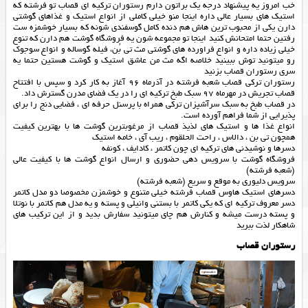
خب امروز یه پیشنهاد درجه یک براتون دارم رستوران ترکیه ای قصاب تو فرشته که
استیک های بسیار عالی داره اینجا منو خیلی کاملی از انواع استیک و غذاهای گوشتی
دارن یکی از محبوب ترین هاش هم دنده کامل گوسفندی شونه که بسیار خوشمزه ست
رفتین حتما امتحانش کنید اینجا تو مجموعه شون یه فروشگاه گوشت هم دارن که تنوع
خیلی زیاده داره و انواع فراورده های گوشتی مث تی بُن، فیله گوساله و انواع سوجوک
رو میتونید توش ببینید خلاصه اگه مث من عاشق استیک و گوشت هستین حتما یه
سری رستوران قصاب بزنید
رستوران ترکی قصاب شعبه فرشته در آذرماه 96 آغاز به کار کرد و سپس با افتتاح
قصاب تجریش در مهرماه 97 سبک طبخ ترکیه ای را در یک فضای مدرن گسترش داد.
در قصاب طبخ به سبک سرآشپزان ترکی همراه با پرسنل حرفه ای ، فضایی دنج را برای
پذیرایی از شما فراهم آورده است.
انواع غذا ها و استیک های لذیذ قصاب از مرغوبترین گوشت ها با بهترین کیفیت
همچون تی بن ، دالاس ، راحت الحلقوم ، ریب آی ، خامه استیک
دسرها و نوشیدنی های ترکیه ای چون کاتمر ، کادایف ، کونفه
فروشگاه گوشت با سرویس دهی حضوری و ارسال انواع گوشت ها با کیفیت عالی
(شعبه فرشته)
سرویس دلیوری به موقع و سریع (شعبه فرشته)
دسرهای استیک هاوس قصاب فرشته خیلی متنوع و خوشمزن مخصوصا دو مدل کاتمر
دسر معروف ترکیه ای که یکی کاتمر با بستنی وانیلی و پسته و یه مدل هم کاتمر با نوتلا
و پسته درست میشه و کنارش هم چای میتونید سفارش بدید و از این ترکیب های
شاهکار لذت ببرید
رستوران قصاب