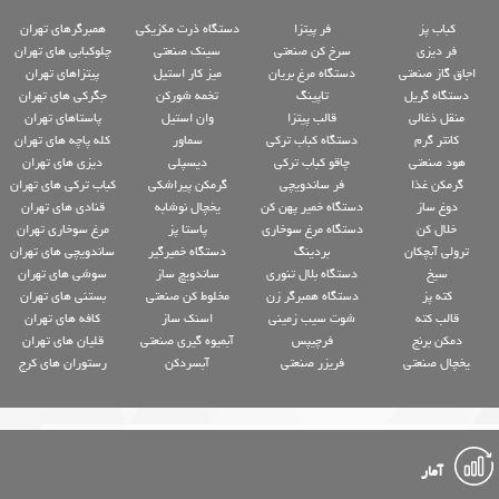
کباب پز
فر پیتزا
دستگاه ذرت مکزیکی
همبرگرهای تهران
فر دیزی
سرخ کن صنعتی
سینک صنعتی
چلوکبابی های تهران
اجاق گاز صنعتی
دستگاه مرغ بریان
میز کار استیل
پیتزاهای تهران
دستگاه گریل
تاپینگ
تخمه شورکن
جگرکی های تهران
منقل ذغالی
قالب پیتزا
وان استیل
پاستاهای تهران
کانتر گرم
دستگاه کباب ترکی
سماور
کله پاچه های تهران
هود صنعتی
چاقو کباب ترکی
دیسپلی
دیزی های تهران
گرمکن غذا
فر ساندویچی
گرمکن پیراشکی
کباب ترکی های تهران
دوغ ساز
دستگاه خمیر پهن کن
یخچال نوشابه
قنادی های تهران
خلال کن
دستگاه مرغ سوخاری
پاستا پز
مرغ سوخاری تهران
ترولی آبچکان
بردینگ
دستگاه خمیرگیر
ساندویچی های تهران
سیخ
دستگاه بلال تنوری
ساندویچ ساز
سوشی های تهران
کته پز
دستگاه همبرگر زن
مخلوط کن صنعتی
بستنی های تهران
قالب کته
شوت سیب زمینی
اسنک ساز
کافه های تهران
دمکن برنج
فرچیپس
آبمیوه گیری صنعتی
قلیان های تهران
یخچال صنعتی
فریزر صنعتی
آبسردکن
رستوران های کرج
آمار