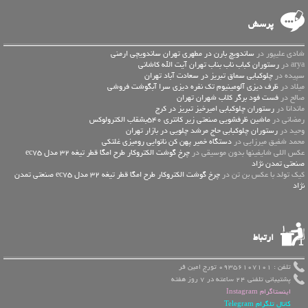
پرسش
شادی علیپور در
ساندویچ بارن در مطهری تهران ساندویچی ارمنی
arya در
رستوران کباب ناب بناب تهران آیت الله کاشانی
سپیده در
چلوکبابی سماق تبریز در سعادت آباد تهران
میلاد در
ظرف دیزی آلومینیوم تک نفره دیزی سرا آبگوشت فروشی
صالح در
فست فود برگر کلاب شهران تهران
ماندانا در
رستوران چلوکبابی امیرخیز تبریز در کرج
رمضانی در
ماشین ظرفشویی صنعتی زیر کانتری 540بشقاب الکترولوکس
وحید در
رستوران چلوکبابی حاج مرشد چلویی در بازار تهران
محمد شفیق میرزایی در
دستگاه خمیر پهن کن نانوایی رومیزی غلتکی
عكس اللي شايفينها بدون موسيقى در
چرخ گوشت الکتروکار طرح امگا قطر تیغه 32 مدل ec75
صنعتی تمدن نژاد
کیک تولد با عکس بن تن در
چرخ گوشت الکتروکار طرح امگا قطر تیغه 32 مدل ec75 صنعتی تمدن
نژاد
ارتباط
تلفن : 09356107101 تورج امین فر
پشتیبانی تلفنی 24 ساعته در 7 روز هفته
اینستاگرام Instagram
کانال تلگرام Telegram