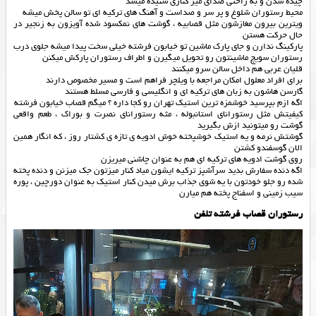
چیده شدن و به راحتی صدای میز کناری شنیده میشد
محیط رستوران شلوغ و پر سر و صداست و آهنگ های ترکیه ای تو سالن پخش میشه
ویترین بیرون مغازشون مثل قصابیه ، گوشت های نمکسود شده آویزون به زنجیر در
حال حرکت هستن
پارکینگ ندارن و جای پارک ماشین تو خیابون فرشته خیلی سخت پیدا میشه جلوی درب
رستوران سویچ ماشینتون رو تحویل میگیرن و اطراف رستوران پارکش میکنن
قلیان عربی هم داخل سالن سرو میکنند
برای افراد معلول امکان مراجعه با ویلچر فراهم است و مسیر مخصوص دارند
گارسن هاشون به زبان های ترکیه ای و انگلیسی و فارسی مسلط هستند
اگه ازم بپرسید خوشمزه ترین استیک تهران رو کجا داره ؟ میگم قصاب خیابون فرشته
کیفیتش مثل رستورانای استانبوله ، مثه رستورانای نصرت و بوراک ، طعم واقعی
گوشت رو میتونید ازش بگیرید
گوشتش نرمه و یه استیک خوشپخته خوش ادویه ی تازه ی کشتار روز ، که انگار همین
الان گوسفندو کشتن
روی گوشت ادویه های ترکیه ای هم به عنوان چاشنی میریزن
اگه دنده سفارش بدید سرآشپز ترکیه ایشون میاد کنار میزتون جک میزنن و دنده پخته
شده رو جلو خودتون با یه شوی جذاب برش میدن کنار استیک به عنوان دورچین ، پوره
سیب زمینی و اسفناج پخته هم میارن
رستوران قصاب فرشته تلفن