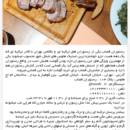
رستوران قصاب یکی از رستوران های ترکیه ای و باکلاس تهران با کادر ترکیه ای که
یک دهه هست جزو خوشمزه ترین استیک هاوس های شمال شهر محسوب میشوند یکی
از مهمترین ویژگی های این رستوران تازه بودن گوشت هایش است در واقع رستوران
قصاب همانطور که از اسمش هم برمی آید یک قصابی است که در کنارش رستوران هم
دارد و بسیاری از مشتریان قصاب برای خرید گوشت تازه به این قصابی میروند.
آدرس : تهران ، خیابان فرشته ، خیابان فیاضی ، بین کوهیار و بیدار ، ساختمان ام اچ
هاوس ، پلاک 104 ، رستوران قصاب
اینستاگرام : ghassab . ir
تلفن : 02123331111
تلفن : 09991171001
ساعت کاری از 7:30 صبح برای صبحانه و از 11:30 ظهر تا 23:30 شب
در ابتدا یک سيني پيش غذا مثل زیتون و ترشی و سالاد ميارن كه هرچي باب میلتونه
برداريد
بیشتر پرسنل ترکیه ای زبان و ترک بودن و رفتارشون کاملا حرفه ای و محترمانه بود
سرویس دهی عالی هست و همیشه گارسون در دسترس و نزدیک میز می ایسته
دکوراسیونشون آدم رو سفر کوتاهی به استانبول میبره با طراحی مدرن و نورپردازی
گرم و دکور چوبی و گیاه های سبز با صندلی و مبلهای راحتی ولی میزها خیلی بهم نزدیک