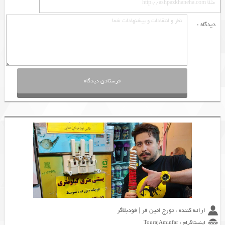
دیدگاه :
ارائه کننده : تورج امین فر | فودبلاگر
اینستاگرام : TourajAminfar