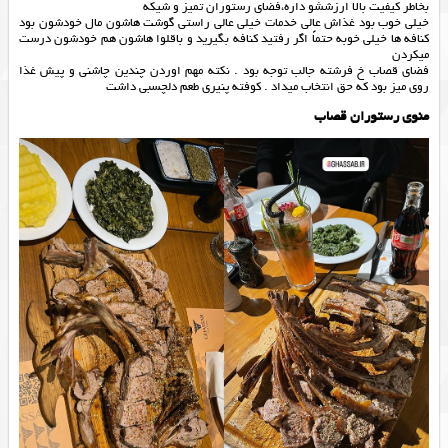
بخاطر کیفیت بالا ارزششو داره،فضای رستوران تمیز و شیکه
خیلی خوب بود غذاش عالی خدمات خیلی عالی راستی گوشت هاشون مال خودشون بود
کنافه ها خیلی خوبه حتماً اگر رفتید کنافه بگیرید و باقلوا هاشون هم خودشون درست
میکردن
فضای قصاب خ فرشته جالب توجه بود . نکته مهم اوردن چندین چاشنی و پیش غذا
روی میز بود که حق انتخاب میداد . کوفته پنیری طعم دلچسبی داشت
منوی رستوران قصاب