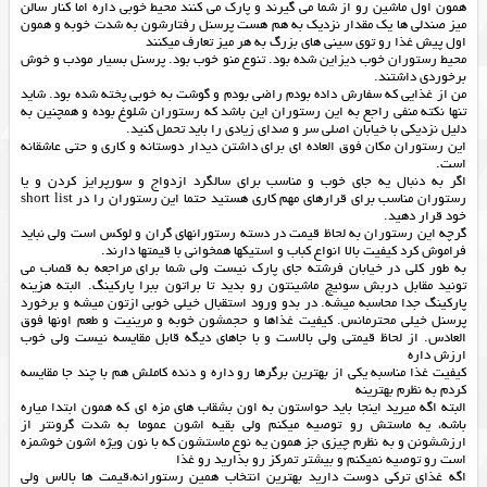
همون اول ماشین رو از شما می گیرند و پارک می کنند محیط خوبی داره اما کنار سالن
میز صندلی ها یک مقدار نزدیک به هم هست پرسنل رفتارشون به شدت خوبه و همون
اول پیش غذا رو توی سینی های بزرگ به هر میز تعارف میکنند
محیط رستوران خوب دیزاین شده بود. تنوع منو خوب بود. پرسنل بسیار مودب و خوش
برخوردی داشتند.
من از غذایی که سفارش داده بودم راضی بودم و گوشت به خوبی پخته شده بود. شاید
تنها نکته منفی راجع به این رستوران این باشد که رستوران شلوغ بوده و همچنین به
دلیل نزدیکی با خیابان اصلی سر و صدای زیادی را باید تحمل کنید.
این رستوران مکان فوق العاده ای برای داشتن دیدار دوستانه و کاری و حتی عاشقانه
است.
اگر به دنبال یه جای خوب و مناسب برای سالگرد ازدواج و سورپرایز کردن و یا
رستوران مناسب برای قرارهای مهم کاری هستید حتما این رستوران را در short list
خود قرار دهید.
گرچه این رستوران به لحاظ قیمت در دسته رستورانهای گران و لوکس است ولی نباید
فراموش کرد کیفیت بالا انواع کباب و استیکها همخوانی با قیمتها دارند.
به طور کلی در خیابان فرشته جای پارک نیست ولی شما برای مراجعه به قصاب می
تونید مقابل دربش سوئیچ ماشینتون رو بدید تا براتون ببرا پارکینگ. البته هزینه
پارکینگ جدا محاسبه میشه. در بدو ورود استقبال خیلی خوبی ازتون میشه و برخورد
پرسنل خیلی محترمانس. کیفیت غذاها و حجمشون خوبه و مرینیت و طعم اونها فوق
العادس. از لحاظ قیمتی ولی بالاست و با جاهای دیگه قابل مقایسه نیست ولی خوب
ارزش داره
کیفیت غذا مناسبه یکی از بهترین برگرها رو داره و دنده کاملش هم با چند جا مقایسه
کردم به نظرم بهترینه
البته اگه میرید اینجا باید حواستون به اون بشقاب های مزه ای که همون ابتدا میاره
باشه، یه ماستش رو توصیه میکنم ولی بقیه اشون عموما به شدت گرونتر از
ارزششونن و به نظرم چیزی جز همون یه نوع ماستشون که با نون ویژه اشون خوشمزه
است رو توصیه نمیکنم و بیشتر تمرکز رو بذارید رو غذا
اگه غذای ترکی دوست دارید بهترین انتخاب همین رستورانه،قیمت ها بالاس ولی