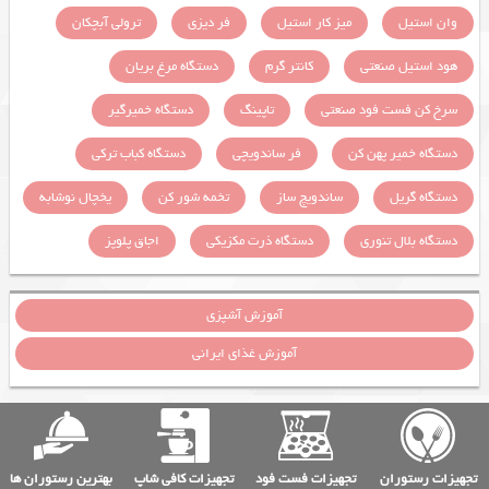
وان استیل
میز کار استیل
فر دیزی
ترولی آبچکان
هود استیل صنعتی
کانتر گرم
دستگاه مرغ بریان
سرخ کن فست فود صنعتی
تاپینگ
دستگاه خمیرگیر
دستگاه خمیر پهن کن
فر ساندویچی
دستگاه کباب ترکی
دستگاه گریل
ساندویچ ساز
تخمه شور کن
یخچال نوشابه
دستگاه بلال تنوری
دستگاه ذرت مکزیکی
اجاق پلوپز
آموزش آشپزی
آموزش غذای ایرانی
تجهیزات رستوران
تجهیزات فست فود
تجهیزات کافی شاپ
بهترین رستوران ها