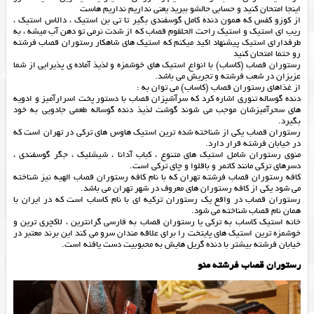
اینجا امتحان کنید و حسابی حالشو ببرید یعنی نداریم نداریم هاست
از کوزو کفس که همون دنده کامل گوسفندی بگیر تا تی بن استیک ، دالاس استیک ،
ریب ای استیک و استیک راحت الحلقوم قصاب که از شدت نرمی تو دهن آب میشه ، به
طرفدارای استیک پیشنهاد اکید میکنم که استیک های شاهکار رستوران قصاب فرشته
رو حتما امتحان کنید
رستوران قصاب (کاساب) با انواع استیک های خوشمزه و لذیذ آماده ی پذیرایی از شما
عزیزان در شعب فرشته و تجریش می باشد.
از غذاهای رستوران قصاب (کاساب) می توان به :
دنده گوساله تنوری اشاره کرد که سرآشپزان قصاب با دستور پخت اسرارآمیز و ادویه
های سحرآمیزشان موجب می شوند گوشت لذیذ دنده گوساله طعمی جادویی به خود
بگیرد.
رستوران قصاب یکی از شناخته شده ترین استیک هاوس های ترکی در تهران است که
در خیابان فرشته قرار دارد.
منوی رستوران شامل استیک های متنوع ، کباب آدانا ، شیشلیک ، جگر گوسفندی ،
دسرهای ترکی مانند کاتمر و باقلوا و چای ترکی است.
کافه رستوران قصاب فرشته تهران که با نام کافه رستوران قصاب الهیه نیز شناخته
می شود یکی از کافه رستوران های معروف در شهر تهران می باشد.
رستوران قصاب در واقع یک رستوران ترکیه ای با نام کاساب است که در ایران با
همان نام قصاب شناخته می شود.
خانه استیک کاساب به ترکی یا رستوران قصاب به فارسی گرانترین ، لاکچری ترین و
خوشمزه ترین استیک های پایتخت را برای علاقه مندان سرو می کند این برند معتبر در
خیابان فرشته بیشتر با دنده گریل هایش به محبوبیت دست یافته است.
رستوران قصاب فرشته منو