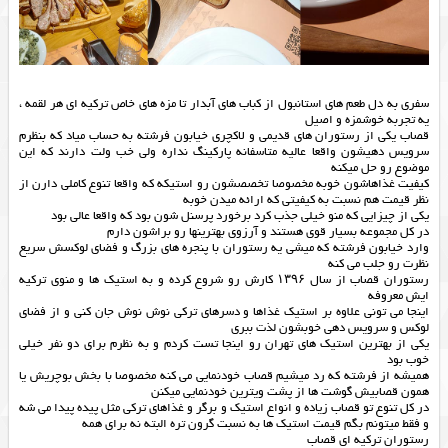
سفری به دل طعم های استانبول از كباب های آبدار تا مزه های خاص تركيه ای هر لقمه ،
يه تجربه خوشمزه و اصيل
قصاب یکی از رستوران های قدیمی و لاکچری خیابون فرشته به حساب میاد که بنظرم
سرویس دهیشون واقعا عالیه متاسفانه پارکینگ نداره ولی خب ولت دارند که این
موضوع رو حل میکنه
کیفیت غذاهاشون خوبه مخصوصا تخصصشون رو استیکه که واقعا تنوع کاملی دارن از
نظر قیمت هم نسبت به کیفیتی که ارائه میدن خوبه
یکی از چیزایی که منو خیلی جذب کرد برخورد پرسنل شون بود که واقعا عالی بود
در کل مجموعه بسیار قوی هستند و آرزوی بهترینها رو براشون دارم
وارد خیابون فرشته که میشی یه رستوران با پنجره های بزرگ و فضای لوکسش سریع
نظرت رو جلب می کنه
رستوران قصاب از سال ۱۳۹۶ کارش رو شروع کرده و به استیک ها و منوی ترکیه
ایش معروفه
اینجا می تونی علاوه بر استیک غذاها و دسرهای ترکی نوش نوش جان کنی و از فضای
لوکس و سرویس دهی خوبشون لذت ببری
یکی از بهترین استیک های تهران رو اینجا تست کردم و به نظرم برای دو نفر خیلی
خوب بود
همیشه از فرشته که رد میشیم قصاب خودنمایی می کنه مخصوصا با بخش بوچریش یا
همون قصابیش گوشت ها از پشت ویترین خودنمایی میکنن
در کل تنوع تو قصاب زیاده و انواع استیک و برگر و غذاهای ترکی مثل پیده پیدا می شه
و فقط میتونم بگم قیمت استیک ها به نسبت گرون تره البته نه برای همه
رستوران ترکیه ای قصاب