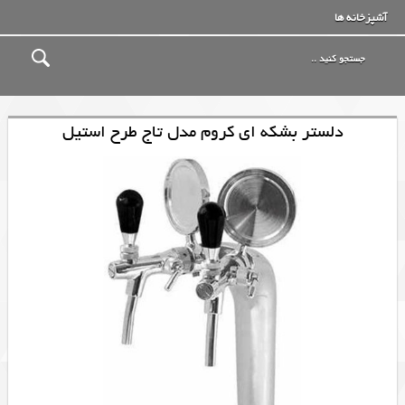
آشپزخانه ها
دلستر بشکه ای کروم مدل تاج طرح استیل