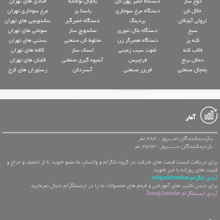
دوغ ساز
دستگاه خمیر پهن کن
یخچال نوشابه
قنادی های تهران
خلال کن
دستگاه مرغ سوخاری
پاستا پز
مرغ سوخاری تهران
ترولی آبچکان
بردینگ
دستگاه خمیرگیر
ساندویچی های تهران
سیخ
دستگاه بلال تنوری
ساندویچ ساز
سوشی های تهران
کته پز
دستگاه همبرگر زن
مخلوط کن صنعتی
بستنی های تهران
قالب کته
شوت سیب زمینی
اسنک ساز
کافه های تهران
دمکن برنج
فرچیپس
آبمیوه گیری صنعتی
قلیان های تهران
یخچال صنعتی
فریزر صنعتی
آبسردکن
رستوران های کرج
آمار
بـازدیدکنندگان امــــروز : 282 نفر
بازدیدکنندگان دیـــــروز : 2593 نفر
برای دریافت لیست قیمت های شرکت در گروه تلگرام و واتساپ ما عضو شوید تا از تخفیف و حراج و
قیمت های روزانه با خبر شوید.
آیدی تلگرام ashpazkhanehaa
برای دیدن کلیپ های آموزشی و فیلم های محصولات ما را در اینستاگرام دنبال بفرمایید.
آیدی اینستاگرام TourajAminfar