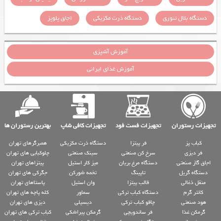
دستگاه بلال تنوری
دستگاه ذرت مکزیکی
اجاق پلوپز
آموزش آشپزی
آموزش غذای ایرانی
تجهیزات رستوران
تجهیزات فست فود
تجهیزات کافی شاپ
بهترین رستوران ها
کباب پز
فر پیتزا
دستگاه ذرت مکزیکی
همبرگرهای تهران
فر دیزی
سرخ کن صنعتی
سینک صنعتی
چلوکبابی های تهران
اجاق گاز صنعتی
دستگاه مرغ بریان
میز کار استیل
پیتزاهای تهران
دستگاه گریل
تاپینگ
تخمه شورکن
جگرکی های تهران
منقل ذغالی
قالب پیتزا
وان استیل
پاستاهای تهران
کانتر گرم
دستگاه کباب ترکی
سماور
کله پاچه های تهران
هود صنعتی
چاقو کباب ترکی
دیسپلی
دیزی های تهران
گرمکن غذا
فر ساندویچی
گرمکن پیراشکی
کباب ترکی های تهران