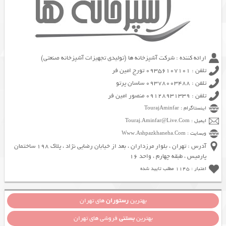
ارائه کننده : شرکت آشپزخانه ها (تولیدی تجهیزات آشپزخانه صنعتی)
تلفن : 09356107101 تورج امین فر
تلفن : 09378003488 ساسان پرتو
تلفن : 09128931339 منصور امین فر
اینستاگرام : TourajAminfar
ایمیل : Touraj.Aminfar@Live.Com
وبسایت : Www.Ashpazkhaneha.Com
آدرس : تهران ، بلوار مرزداران ، بعد از خیابان رضایی نژاد ، پلاک 198 ساختمان
پارمیس ، طبقه چهارم ، واحد 16
اعتبار : 1145 مطلب تایید شده
بهترین
رستوران
های تهران
بهترین
بستنی
فروشی های تهران