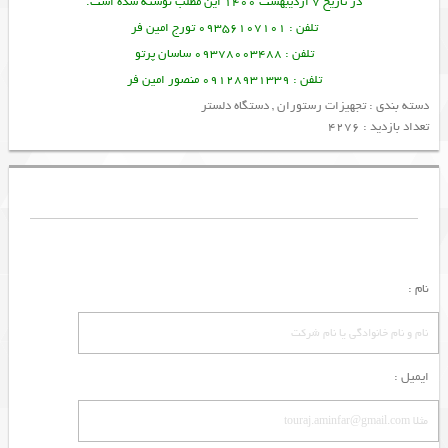
در تاریخ 7 اردیبهشت 1400 این مطلب نوشته شده است.
تلفن : 09356107101 تورج امین فر
تلفن : 09378003488 ساسان پرتو
تلفن : 09128931339 منصور امین فر
دسته بندی :
تجهیزات رستوران
,
دستگاه دلستر
تعداد بازدید : 4276
نام :
ایمیل :