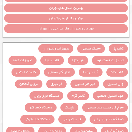
بهترین قنادی های تهران
بهترین قلیان های تهران
بهترین رستوران های دی جی دار تهران
کباب پز
سینک صنعتی
تجهیزات رستوران
تجهیزات فست فود
فر پیتزا
قالب پیتزا
تجهیزات کافه
قالب کته
گرمکن غذا
اجاق گاز صنعتی
کابینت استیل
وان استیل
میز کار استیل
فر دیزی
ترولی آبچکان
هود استیل صنعتی
کانتر گرم
دستگاه مرغ بریان
سرخ کن فست فود صنعتی
تاپینگ
دستگاه خمیرگیر
دستگاه خمیر پهن کن
فر ساندویچی
دستگاه کباب ترکی
دستگاه گریل
ساندویچ ساز
تخمه شور کن
یخچال نوشابه