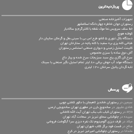
پربازدیدترین
تجهیزات آشپزخانه صنعتی
رستوران جوان شاطره چهاردانگه اسلامشهر
خط سلف سرویس نما موک نقطه با کانترگرم و سالادبار
کوفته هویج
دستگاه بلال تنوری 5 کشو طرح اس بی با سینی بغل و گرمکن سایبان دار
طباخی کله پزی بره سفید با کله پاچه در ستارخان تهران
کابینت استیل زمینی و دیواری صنعتی استنلس رستوران
آش دوغ ساده با سبزی مخصوص
سرخ کن گازی پنج سبد سبزیجات سرخ شده و پیاز داغ
دستگاه مولد آب جوش برقی 80 لیتر تمام استیل نگیر صنعتی با سینک
تابه گردان پاتیل سرخکن 120 لیتری
پرسش
سیمین در
رستوران شاندیز لاهیجان با دکور کشتی چوبی
شادی علیپور در
ساندویچ بارن در مطهری تهران ساندویچی ارمنی
arya در
رستوران کباب ناب بناب تهران آیت الله کاشانی
سپیده در
چلوکبابی سماق تبریز در سعادت آباد تهران
میلاد در
ظرف دیزی آلومینیوم تک نفره دیزی سرا آبگوشت فروشی
صالح در
فست فود برگر کلاب شهران تهران
ماندانا در
رستوران چلوکبابی امیرخیز تبریز در کرج