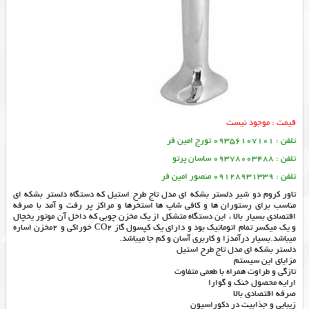
قیمت : موجود نیست
تلفن : 09356107101 تورج امین فر
تلفن : 09378003488 ساسان پرتو
تلفن : 09128931339 منصور امین فر
تاور كروم دو شير دلستر بشکه ای مدل تاج طرح استیل که دستگاه دلستر بشكه اي
مناسب براي رستوران ها و كافي شاپ ها استخرها و مراكز پر رفت و آمد با صرفه
اقتصادي بسیار بالا ، اين دستگاه متشکل از يک مخزن چوبي که داخل آن موتور يخچال
و يک ميکسر تمام اتوماتيک بود و داراي يک کپسول گاز CO2 خوراکي و 2مخزن اساره
ميباشد.بسيار درآمدزا و کاربري آسان و کم جا ميباشد.
دلستر بشکه ای مدل تاج طرح استیل
مزایای این سیستم
تازگی و طراوت همراه با طعمی متفاوت
ارایه محصول خنک و گوارا
صرفه اقتصادی بالا
زیبایی و جذابیت در دکوراسیون