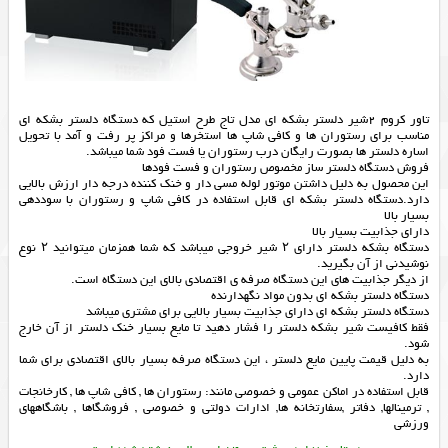
تاور كروم 2شير دلستر بشکه ای مدل تاج طرح استیل که دستگاه دلستر بشكه اي
مناسب براي رستوران ها و كافي شاپ ها استخرها و مراكز پر رفت و آمد با تحويل
اساره دلستر ها بصورت رايگان درب رستوران يا فست فود شما ميباشد.
فروش دستگاه دلستر ساز مخصوص رستوران و فست فودها
این محصول به دلیل داشتن موتور لوله مسی دار و خنک کننده درجه دار ارزش بالایی
دارد.دستگاه دلستر بشکه ای قابل استفاده در کافی شاپ و رستوران با سوددهی
بسیار بالا
دارای جذابیت بسیار بالا
دستگاه بشکه دلستر دارای ۲ شیر خروجی میباشد که شما همزمان میتوانید ۲ نوع
نوشیدنی از آن بگیرید.
از دیگر جذابیت های این دستگاه صرفه ی اقتصادی بالای این دستگاه است.
دستگاه دلستر بشکه ای بدون مواد نگهدارنده
دستگاه دلستر بشکه ای دارای جذابیت بسیار بالایی برای مشتری میباشد
فقط کافیست شیر بشکه دلستر را فشار دهید تا مایع بسیار خنک دلستر از آن خارج
شود.
به دلیل قیمت پایین مایع دلستر ، این دستگاه صرفه بسیار بالای اقتصادی برای شما
دارد.
قابل استفاده در اماکن عمومی و خصوصی مانند: رستوران ها , کافی شاپ ها , کارخانجات
, ترمینالها, دفاتر ,سفارتخانه ها, ادارات دولتی و خصوصی , فروشگاها , باشگاههای
ورزشی