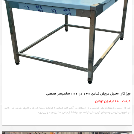
میز کار استیل عریض قنادی 140 در 100 سانتیمتر صنعتی
قیمت : 18میلیون تومان
میز کار استیل با پهنای عریض مناسب برای استفاده در آشپزخانه صنعتی و قنادی و رستوران که برای پهن کردن نان رولت
در شیرینی فروشی و سوهان کوبی عالی خواهد بود و تماما از جنس استیل بوده و زیر رویه