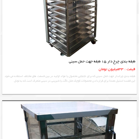
طبقه بندی چرخ دار 15 طبقه جهت حمل سینی
قیمت : 33میلیون تومان
طبقه بندي چرخدار جهت حمل سيني که برای جابجایی محصول یا مواد اولیه در بین قسمت های مختلف استفاده می شود
این قفسه استیل عمدتا برای قراردادن محصولات کوچک مثل ناگت یا شیرینی در سینی متحرک است که به تونل