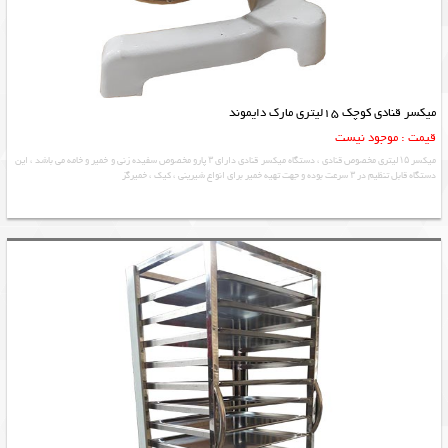
میکسر قنادی کوچک 15لیتری مارک دایموند
قیمت : موجود نیست
میکسر ۱۵لیتری مخصوص قنادی ، دستگاه میکسر قنادی دارای ۳ پارو مخصوص سفیده زنی و خمیر و خامه می باشد ، این
دستگاه قابل تنظیم در ۳ سرعت بوده و جهت تهیه خمیر برای انواع شیرینی ، کیک ، خمیرگز