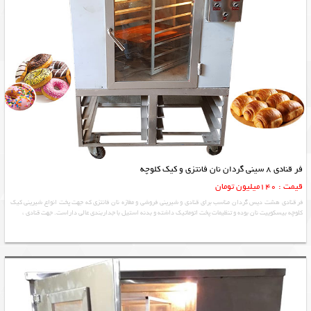
فر قنادی 8 سینی گردان نان فانتزی و کیک کلوچه
قیمت : 140میلیون تومان
فر قنادی هشت دیس گردان مناسب برای قنادی و شیرینی فروشی و مغازه نان فانتزی که جهت پخت انواع شیرینی کیک
کلوچه بیسکوییت نان بوده و تنظیمات پخت اتوماتیک داشته و بدنه استیل با جداربندی عالی داراست. جهت قنادی ،