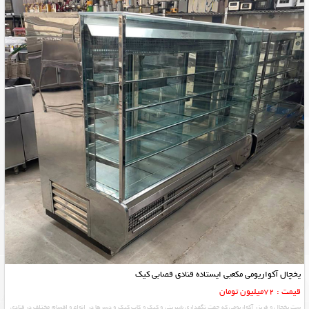
یخچال آکواریومی مکعبی ایستاده قنادی قصابی کیک
قیمت : 72میلیون تومان
ست یخچال و فریزر آکواریومی که جهت نگهداری شیرینی و کیک و کاپ کیک و دسرها در انواع و اقسام مختلف در قنادی