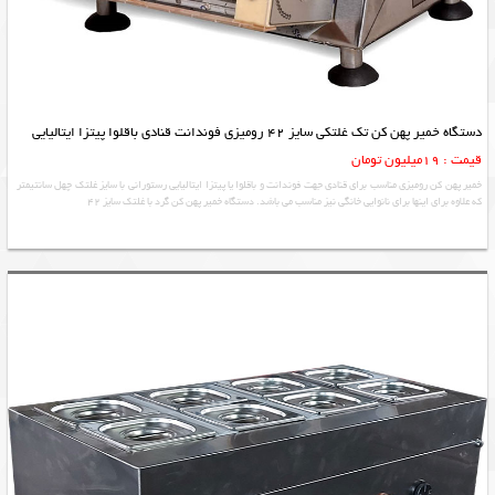
دستگاه خمیر پهن کن تک غلتکی سایز 42 رومیزی فوندانت قنادی باقلوا پیتزا ایتالیایی
قیمت : 19میلیون تومان
خمیر پهن کن رومیزی مناسب برای قنادی جهت فوندانت و باقلوا یا پیتزا ایتالیایی رستورانی با سایز غلتک چهل سانتیمتر
که علاوه برای اینها برای نانوایی خانگی نیز مناسب می باشد. دستگاه خمیر پهن کن گرد با غلتک سایز 42