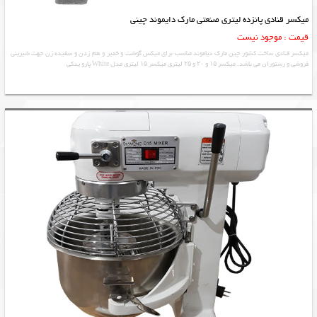
میکسر قنادی پانزده لیتری صنعتی مارک دایموند چینی
قیمت : موجود نیست
میکسر قنادی ساخت کشور چین مارک دیاموند مناسب برای میکس گوشت و خمیر و هم زدن و سفیده زن جهت شیرینی
فروشی و رستوران می باشد. میکسر ۱۵ و ۲۰ و ۲۵ لیتری میکسر ۱۵ لیتری مدل White پارو یدکی