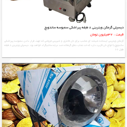
دیسپلی گرمکن ویترینی 8 طبقه پیراشکی سمبوسه ساندویچ
قیمت : 32میلیون تومان
گرمکن ویترینی ایستاده شیشه ای مناسب برای نان فانتزی و شیرینی فروشی که جهت قرار دادن سمبوسه پیراشکی
ساندویچ یا انواع نان کاربرد دارد که حد نصاب دمای گرمخانه صد درجه سانتیگراد خواهد بود. دیسپلی ویترینی 8 طبقه
طول 66