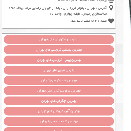
وبسایت : Www.Ashpazkhaneha.Com
آدرس : تهران ، بلوار مرزداران ، بعد از خیابان رضایی نژاد ، پلاک 198
ساختمان پارمیس ، طبقه چهارم ، واحد 16
اعتبار : 564 مطلب تایید شده
بهترین
رستوران
های تهران
بهترین
بستنی
فروشی های تهران
بهترین
پیتزا
فروشی های تهران
بهترین
کبابی
های تهران
بهترین همبرگر های تهران
بهترین مرغ سوخاری های تهران
بهترین جگرکی های تهران
بهترین آش فروشی های تهران
بهترین کله پاچه های تهران