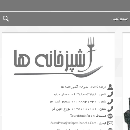
ارائه کننده : شرکت آشپزخانه ها
تلفن : 09378003488 ساسان پرتو
تلفن : 09128931339 منصور امین فر
تلفن : 09356107101 تورج امین فر
اینستاگرام : TourajAminfar
ایمیل : SasanParto@Ashpazkhaneha.Com