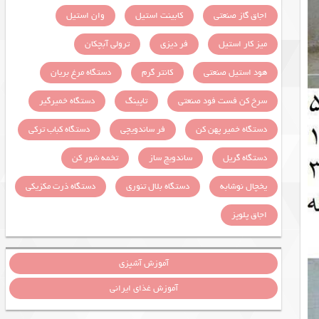
اجاق گاز صنعتی
کابینت استیل
وان استیل
میز کار استیل
فر دیزی
ترولی آبچکان
هود استیل صنعتی
کانتر گرم
دستگاه مرغ بریان
سرخ کن فست فود صنعتی
تاپینگ
دستگاه خمیرگیر
دستگاه خمیر پهن کن
فر ساندویچی
دستگاه کباب ترکی
دستگاه گریل
ساندویچ ساز
تخمه شور کن
یخچال نوشابه
دستگاه بلال تنوری
دستگاه ذرت مکزیکی
اجاق پلوپز
آموزش آشپزی
آموزش غذای ایرانی