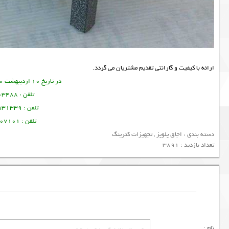
ارائه با کیفیت و گارانتی تقدیم مشتریان می گردد.
در تاریخ 10 اردیبهشت 1400 این مطلب نوشته شده است.
تلفن : 09378003488 ساسان پرتو
تلفن : 09128931339 منصور امین فر
تلفن : 09356107101 تورج امین فر
دسته بندی :
اجاق پلوپز
,
تجهیزات کترینگ
تعداد بازدید : 3891
نام :