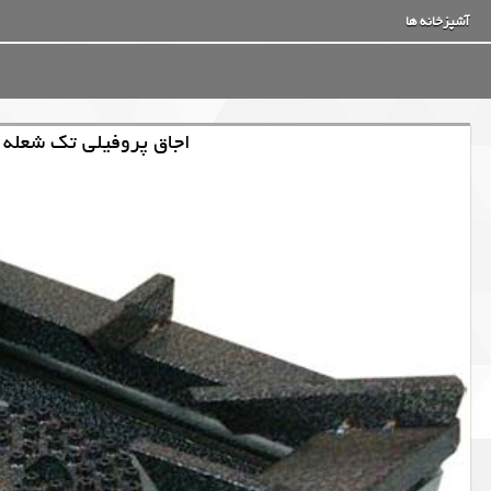
آشپزخانه ها
اجاق پروفیلی تک شعله سایز 30 با چدن 16