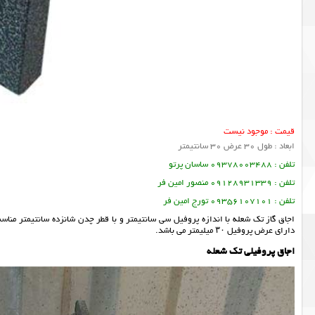
قیمت : موجود نیست
ابعاد : طول 30 عرض 30 سانتیمتر
تلفن : 09378003488 ساسان پرتو
تلفن : 09128931339 منصور امین فر
تلفن : 09356107101 تورج امین فر
دارای عرض پروفیل ۳۰ میلیمتر می باشد.
اجاق پروفیلی تک شعله