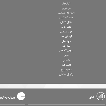
کباب پز
فر دیزی
اجاق گاز صنعتی
دستگاه گریل
منقل ذغالی
کانتر گرم
هود صنعتی
گرمکن غذا
دوغ ساز
خلال کن
ترولی آبچکان
سیخ
کته پز
قالب کته
دمکن برنج
یخچال صنعتی
آمار
پربازدیدتری