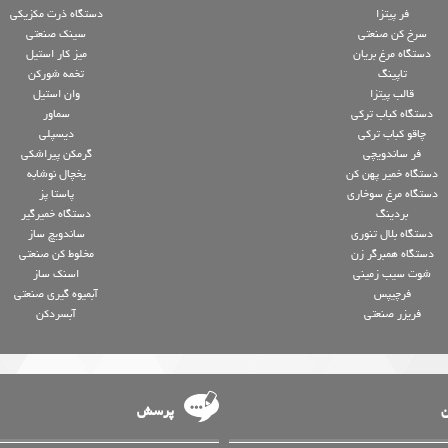
فر پیتزا
دستگاه ذرت مکزیکی
سرخ کن صنعتی
سینک صنعتی
دستگاه مرغ بریان
میز کار استیل
تاپینگ
تخمه شورکن
قالب پیتزا
وان استیل
دستگاه کباب ترکی
سماور
چاقو کباب ترکی
دیسپلی
فر ساندویچی
گرمکن پیراشکی
دستگاه خمیر پهن کن
یخچال نوشابه
دستگاه مرغ سوخاری
پاستا پز
بردینگ
دستگاه خمیرگیر
دستگاه بلال تنوری
ساندویچ ساز
دستگاه همبرگر زن
مخلوط کن صنعتی
شوت سیب زمینی
اسنک ساز
فرچیپس
آبمیوه گیری صنعتی
فریزر صنعتی
آبسردکن
ن
پرسش