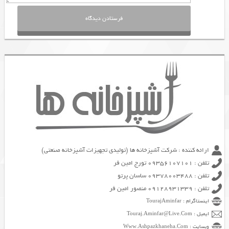
ارائه کننده : شرکت آشپزخانه ها (تولیدی تجهیزات آشپزخانه صنعتی)
تلفن : 09356107101 تورج امین فر
تلفن : 09378003488 ساسان پرتو
تلفن : 09128931339 منصور امین فر
اینستاگرام : TourajAminfar
ایمیل : Touraj.Aminfar@Live.Com
وبسایت : Www.Ashpazkhaneha.Com