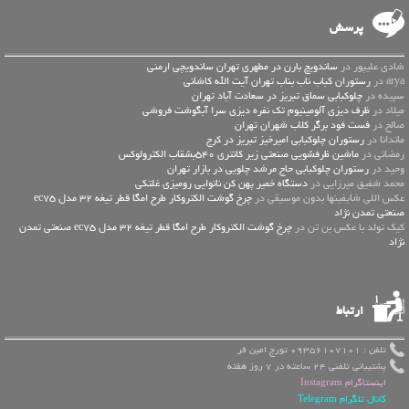
پرسش
شادی علیپور در
ساندویچ بارن در مطهری تهران ساندویچی ارمنی
arya در
رستوران کباب ناب بناب تهران آیت الله کاشانی
سپیده در
چلوکبابی سماق تبریز در سعادت آباد تهران
میلاد در
ظرف دیزی آلومینیوم تک نفره دیزی سرا آبگوشت فروشی
صالح در
فست فود برگر کلاب شهران تهران
ماندانا در
رستوران چلوکبابی امیرخیز تبریز در کرج
رمضانی در
ماشین ظرفشویی صنعتی زیر کانتری 540بشقاب الکترولوکس
وحید در
رستوران چلوکبابی حاج مرشد چلویی در بازار تهران
محمد شفیق میرزایی در
دستگاه خمیر پهن کن نانوایی رومیزی غلتکی
عكس اللي شايفينها بدون موسيقى در
چرخ گوشت الکتروکار طرح امگا قطر تیغه 32 مدل ec75
صنعتی تمدن نژاد
کیک تولد با عکس بن تن در
چرخ گوشت الکتروکار طرح امگا قطر تیغه 32 مدل ec75 صنعتی تمدن
نژاد
ارتباط
تلفن : 09356107101 تورج امین فر
پشتیبانی تلفنی 24 ساعته در 7 روز هفته
اینستاگرام Instagram
کانال تلگرام Telegram