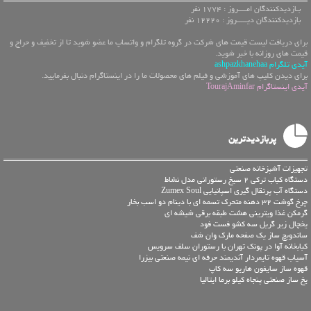
بـازدیدکنندگان امــــروز : 1774 نفر
بازدیدکنندگان دیـــــروز : 12220 نفر
برای دریافت لیست قیمت های شرکت در گروه تلگرام و واتساپ ما عضو شوید تا از تخفیف و حراج و
قیمت های روزانه با خبر شوید.
آیدی تلگرام ashpazkhanehaa
برای دیدن کلیپ های آموزشی و فیلم های محصولات ما را در اینستاگرام دنبال بفرمایید.
آیدی اینستاگرام TourajAminfar
پربازدیدترین
تجهیزات آشپزخانه صنعتی
دستگاه کباب ترکی 2 سیخ رستورانی مدل نشاط
دستگاه آب پرتقال گیری اسپانیایی Zumex Soul
چرخ گوشت 32 دهنه متحرک تسمه ای با دینام دو اسب بخار
گرمکن غذا ویترینی هشت طبقه برقی شیشه ای
یخچال زیر گریل سه کشو فست فود
ساندویچ ساز یک صفحه مارک وان شف
کبابخانه آوا در پونک تهران با رستوران سلف سرویس
آسیاب قهوه تایمردار آندیمند حرفه ای نیمه صنعتی بیزرا
قهوه ساز سایفون هاریو سه کاپ
یخ ساز صنعتی پنجاه کیلو برما ایتالیا