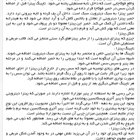
واقع فوکاچایی است که داخل تابه مستطیلی پخته می شود. تاپینگ پیتزا قبل از اضافه
کردن سس در خمیر فوکاچا قرار داده می شود.
خمیر پیتزا به سبک دیترویت سبک است. داخل آن پف کرده و لایه بیرونی ترد دارد.
خمیر پیتزا دیترویتی از تعادل و بالانس کامل آب و آرد ایجاد می شود که به هیدراته
نگه داشتن آن کمک می کند. خمیر این پیتزا معمولا دو بار پروف می شود و این به این
معنی است که بهتر کش می آید و فرم دادن به آن راحت تر است.
شکل پیتزا :
چیزی که پیتزای دیترویتی را از سایر پیتزاهای گرد سنتی متمایز می کند، قالب مربعی و
مستطیلی شکل آن است.
تاپینگ پیتزا :
تاپینگ ها به ترتیبی خاص و منحصر به فرد به پیتزای سبک دیترویت اضافه می شوند.
شیوه سنتی آن اینگونه است که ابتدا پپرونی را به خمیر اضافه می کنند و در مرحله
بعد پنیر و سپس سس اضافه می شود.
در رسپی های زیادی توصیه می شود که سس پس از خارج کردن پیتزا از اجاق اضافه
شود زیرا این کار باعث می شود تا روی آن رنگ قرمز داشته باشد. می توان سس را به
صورت نواری اضافه کرد یا با قاشق در نقاط مختلف روی پیتزا اضافه کرد.
هر تاپینگ اضافی دیگری بعد از پنیر و قبل از سس اضافه می شود.
پنیر :
برخی رسپی ها به استفاده از پنیر موزارلا اشاره دارند در صورتی که پیتزا دیترویتی
معمولاً با پنیر آجری ویسکانسین پوشانده می شود.
وجود این پنیر به دهه ۱۸۷۰ برمی گردد اما اخیراً به دلیل محبوبیت روزافزون این نوع
پیتزا توجه بیشتری را به خود جلب کرده است. پنیر آجری ویسکانسین نیمه نرم با طعم
چدار ملایم است. همچنین میزان چربی آن نسبت به موزارلا بیشتر است.
پنیر روی پیتزای دیترویتی معمولاً به لبه های ظرف می رسد. همانطور که ذوب می شود
شروع به کاراملی شدن می کند و به تردی پوسته اضافه می کند.
ظرف پخت پیتزا :
تابه ای که پیتزای خود را در آن می پزید نقش مهمی در به وجود آمدن شکل مربعی و
خمیر مطبوع خواهد داشت.