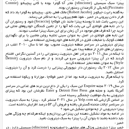
پیتزا سبک سیسیلی (sfincione) مادر آنا گوئرا بوده یا کانی پیچیناتو (Connie
Piccinato) که یکی از کارمندان رستوران بوده.
به گفته رابرت جیکوبز (Robert Jacobs) مالک فعلی بادی ، پیچیناتو به گوئرا یاد داد که
قرار دادن پپرونی در خمیر ، نفوذ طعم پپرونی را به حداکثر می رساند.
این رسپی باعث شد تا پوسته پیتزا مانند نان فوکاچا (focaccia) شود و رستوران آن
را در تابه های فولادی آبی می پخت که آنها را از تامین کنندگان خودروهای محلی می
خرید چرا که ظرف های موجود در آن زمان برای این سبک پیتزا مناسب نبودند.
این تابه های فولادی در اصل به عنوان سینی تخلیه روغن ماشین یا برای نگهداری
قطعات کوچک یا ضایعات فلزی در کارخانه های خودروسازی استفاده می شد.
پیتزای دیترویتی در سراسر منطقه دیترویت محبوب بود اما تا سال ۲۰۱۰ اغلب در
رستوران های خارج از منطقه پیدا نمی شد.
تا اینکه در سال ۲۰۱۱ دو برادر اهل دیترویت رستورانی را در آستین تگزاس افتتاح
کردند که در آن پیتزا دیترویتی سرو می کردند و از نام سبک دیترویت (Detroit
Style) به عنوان نقطه تمایز استفاده کردند.
در سال ۲۰۱۲ یک رستوران دار نیویورکی پیتزایی را درست کرد و آن را دیترویت
استایل نامید.
با اینکه هرگز به دیترویت نرفته بود اما از خمیر فوکاچا ، موزارلا و ریکوتا استفاده می
کرد.
در سال ۲۰۱۹ مجله Esquire این سبک را یکی از داغ ترین ترند های غذایی در سراسر
آمریکا نامید و مجله های Detroit Free Press و Eater نظرشان این بود که پیتزای
دیترویتی به یک موفقیت چشمگیر رسیده است.
بر اساس گزارشی که Yelp.com در سال ۲۰۲۱ منتشر کرد ، پیتزا به سبک دیترویت
در سرتاسر ایالات متحده گسترش یافته و فروش آن ۵۲ درصد افزایش داشته است.
پیتزا دیترویتی از چه موادی تشکیل می شود ؟
در ادامه به مواد تشکیل دهنده این پیتزا می پردازیم و اینکه هرکدام چه ویژگی هایی
باید داشته باشند تا بتوان آن را پیتزا به سبک دیترویت نامید.
خمیر :
خمیر پیتزا دیترویتی ویژگی های مشابهی با اسفینچونه (sfincione) سیسیلی دارد ، در