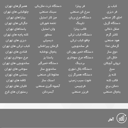
کباب پز
فر پیتزا
دستگاه ذرت مکزیکی
همبرگرهای تهران
فر دیزی
سرخ کن صنعتی
سینک صنعتی
چلوکبابی های تهران
اجاق گاز صنعتی
دستگاه مرغ بریان
میز کار استیل
پیتزاهای تهران
دستگاه گریل
تاپینگ
تخمه شورکن
جگرکی های تهران
منقل ذغالی
قالب پیتزا
وان استیل
پاستاهای تهران
کانتر گرم
دستگاه کباب ترکی
سماور
کله پاچه های تهران
هود صنعتی
چاقو کباب ترکی
دیسپلی
دیزی های تهران
گرمکن غذا
فر ساندویچی
گرمکن پیراشکی
کباب ترکی های تهران
دوغ ساز
دستگاه خمیر پهن کن
یخچال نوشابه
قنادی های تهران
خلال کن
دستگاه مرغ سوخاری
پاستا پز
مرغ سوخاری تهران
ترولی آبچکان
بردینگ
دستگاه خمیرگیر
ساندویچی های تهران
سیخ
دستگاه بلال تنوری
ساندویچ ساز
سوشی های تهران
کته پز
دستگاه همبرگر زن
مخلوط کن صنعتی
بستنی های تهران
قالب کته
شوت سیب زمینی
اسنک ساز
کافه های تهران
دمکن برنج
فرچیپس
آبمیوه گیری صنعتی
قلیان های تهران
یخچال صنعتی
فریزر صنعتی
آبسردکن
رستوران های کرج
آمار