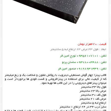
قیمت : 420هزار تومان
ابعاد : طول 33 عرض 23 ارتفاع لبه 5 سانتیمتر
تلفن : 09356107101 تورج امین فر
تلفن : 09378003488 ساسان پرتو
تلفن : 09128931339 منصور امین فر
قالب پیتزا چهار گوش مستطیلی دیترویت با روکش تفلون و ضخامت یک و ربع میلیمتر
که از کیفیت عالی برای استفاده در پیتزافروشی و فست فودی ها برخوردار است و
میتوان پیتزاهای دیترویتی را در این قالب ها تهیه نمود.
طول بالا 33 سانتیمتر
عرض بالا 23 سانتیمتر
طول کف 30 سانتیمتر
عرض کف 21 سانتیمتر
ارتفاع لبه 5 سانتیمتر
سایز درب 34 در 24 ارتفاع 1 سانتیمتر
قالب پیتزا پنجره ای بهترین گزینه برای پخت پیتزا و لازانیا در فست فودی ها و خانه