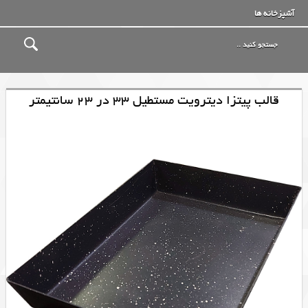
آشپزخانه ها
قالب پیتزا دیترویت مستطیل 33 در 23 سانتیمتر