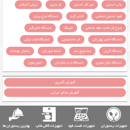
وان استیل
میز کار استیل
فر دیزی
ترولی آبچکان
هود استیل صنعتی
کانتر گرم
دستگاه مرغ بریان
سرخ کن فست فود صنعتی
تاپینگ
دستگاه خمیرگیر
دستگاه خمیر پهن کن
فر ساندویچی
دستگاه کباب ترکی
دستگاه گریل
ساندویچ ساز
تخمه شور کن
یخچال نوشابه
دستگاه بلال تنوری
دستگاه ذرت مکزیکی
اجاق پلوپز
آموزش آشپزی
آموزش غذای ایرانی
تجهیزات رستوران
تجهیزات فست فود
تجهیزات کافی شاپ
بهترین رستوران ها