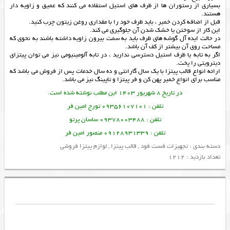
بسیاری از رستوران ها از ظرف های استیل استفاده می کنند که عمیق و زاویه دار
هستند.
قبل از اضافه کردن خمیر ، باید ظرف خود را با مقداری روغن زیتون چرب کنید.
این کار از سوختن یا خشک شدن آن جلوگیری می کند.
در حالت ایده آل گوشه های ظرف باید به سمت بیرون زاویه داشته باشند به نحوی که
مساحت روی آن بیشتر از کف آن باشد.
اگر به تابه یا ظرف استیل دسترسی ندارید ، در تابه آلومینیومی نیز می توان پیتزای
دیترویتی را پخت.
ارائه انواع
قالب پیتزا
با یک سال گارانتی و ده سال خدمات پس از فروش می باشد که
مناسب برای انواع
خمیر پهن کن
و
فر پیتزا
و
تاپینگ
نیز می باشد.
در تاریخ 8 شهریور 1403 این مطلب نوشته شده است.
تلفن : 09356107101 تورج امین فر
تلفن : 09378003488 ساسان پرتو
تلفن : 09128931339 منصور امین فر
دسته بندی :
تجهیزات فست فود
,
قالب پیتزا
,
لوازم پیتزا فروشی
تعداد بازدید : 1212