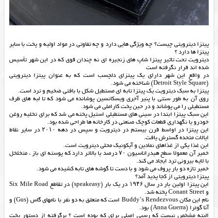
پیتزا دیترویتی چیست؟ چه ویژگی هایی دارد و چه تفاوتی در مواد اولیه و پخت با سایر
پیتزا ها دارد ؟
دیترویت تحت تاثیر پیتزا شاپ های زنجیره ای نه چندان قوی که در این شهر تأسیس
شده اند قرار نگرفته است
در واقع این شهر دارای یک پیتزای دلچسب است که به عنوان پیتزا دیترویتی
(Detroit Style Square) شناخته می شود.
پیتزا به سبک دیترویت یک پیتزا تابه ای مستطیل شکل با بافتی ضخیم و ترد است.
روی آن به طور سنتی با پنیر آجری ویسکانسین پوشانده می شود که تا لبه های ظرف
مستطیلی را می پوشاند و در حین پخت کاراملی می شود.
این سبک پیتزا ابتدا در سینی های مستطیلی استیل پخته می شد که برای تخلیه روغن
خودرو یا نگهداری قطعات کوچک صنعتی در کارخانه ها طراحی شده بود.
این پیتزا در اواسط قرن بیستم در دیترویت و سپس در دهه ۲۰۱۰ در سایر نقاط
ایالات متحده گسترش یافت.
این غذا یکی از غذاهای نمادین و آیکونیک محلی دیترویت است.
خمیر آن معمولا سطح هیدراتاسیون ۷۰ درصد یا بالاتر دارد که پوسته ای باز ، متخلخل
با لایه بیرونی ترد ایجاد می کند.
خمیر تازه دو بار پروف می شود و با دست تا گوشه های تابه کشیده می شود.
پیتزا دیترویتی از کجا پدید آمد؟
این پیتزا اولین بار در سال ۱۹۴۶ در یک بار (speakeasy) در تقاطع Six Mile Road
و Conant Street پخته شد.
نام این مکان Buddy’s Rendezvous است که متعلق به دو نفر با نامهای گاس (Gus) و
آنا گوئرا (Anna Guerra) بود.
البته مشخص نیست که رسپی اصلی برای که بوده است ؟ برگرفته از دستور پخت