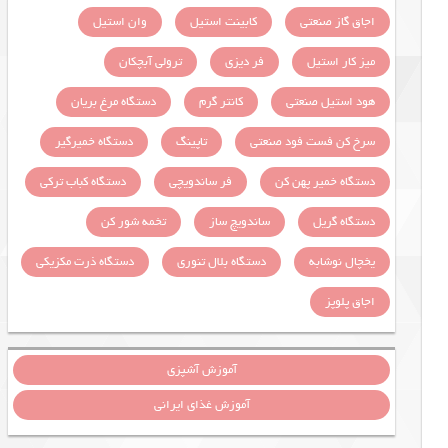
اجاق گاز صنعتی
کابینت استیل
وان استیل
میز کار استیل
فر دیزی
ترولی آبچکان
هود استیل صنعتی
کانتر گرم
دستگاه مرغ بریان
سرخ کن فست فود صنعتی
تاپینگ
دستگاه خمیرگیر
دستگاه خمیر پهن کن
فر ساندویچی
دستگاه کباب ترکی
دستگاه گریل
ساندویچ ساز
تخمه شور کن
یخچال نوشابه
دستگاه بلال تنوری
دستگاه ذرت مکزیکی
اجاق پلوپز
آموزش آشپزی
آموزش غذای ایرانی