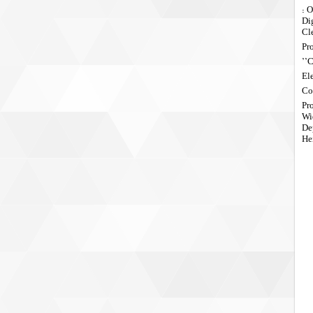
O
Di
Cl
Pr
C
El
Co
Pr
Wi
De
He