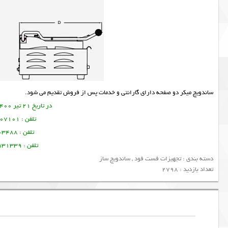
ساندويچ ميكر دو صفحه دارای گارانتی و خدمات پس از فروش تقدیم می شود.
در تاریخ 21 تیر 1400 این مطلب نوشته شده است.
تلفن : 09356107101 تورج امین فر
تلفن : 09378003488 ساسان پرتو
تلفن : 09128931339 منصور امین فر
دسته بندی :
تجهیزات فست فود
,
ساندویچ ساز
تعداد بازدید : 2798