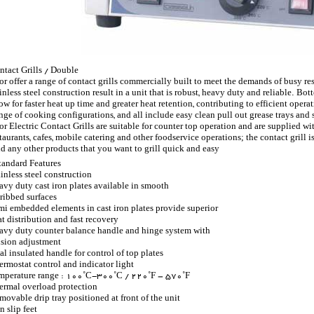
ntact Grills / Double
or offer a range of contact grills commercially built to meet the demands of busy re
ainless steel construction result in a unit that is robust, heavy duty and reliable.
ow for faster heat up time and greater heat retention, contributing to efficient oper
nge of cooking configurations, and all include easy clean pull out grease trays and
or Electric Contact Grills are suitable for counter top operation and are supplied wi
taurants, cafes, mobile catering and other foodservice operations; the contact grill is i
d any other products that you want to grill quick and easy.
tandard Features :
inless steel construction
avy duty cast iron plates available in smooth
 ribbed surfaces
mi embedded elements in cast iron plates provide superior
t distribution and fast recovery
avy duty counter balance handle and hinge system with
nsion adjustment
l insulated handle for control of top plates
ermostat control and indicator light
mperature range : 100˚C-300˚C / 220˚F – 570˚F
ermal overload protection
movable drip tray positioned at front of the unit
 slip feet