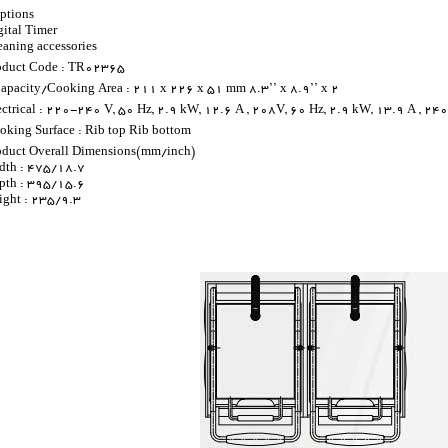
ptions :
gital Timer
eaning accessories
oduct Code : TR02365
apacity/Cooking Area : 211 x 226 x 51 mm 8.3’’ x 8.9’’ x 2’’
ectrical : 220-240 V, 50 Hz, 2.9 kW, 12.6 A , 208V, 60 Hz, 2.9 kW, 13.9 A , 240
oking Surface : Rib top Rib bottom
oduct Overall Dimensions(mm/inch)
dth : 475/18.7
pth : 395/15.6
ight : 235/9.3