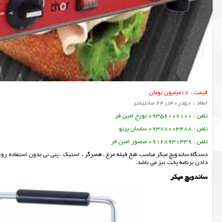
قیمت : 17میلیون تومان
ابعاد : 50در40در24 سانتیمتر
تلفن : 09356107101 تورج امین فر
تلفن : 09378003488 ساسان پرتو
تلفن : 09128931339 منصور امین فر
دستگاه ساندویچ میکر مناسب طبخ فیله مرغ ، همبرگر ، استیک ، پنی نی بدون استفاده رو
دادن برنامه پخت نیز می باشد.
ساندویچ میکر