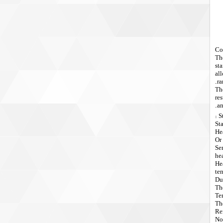
Co
Th
st
all
ra
Th
res
an
S
Sta
He
Or
Se
hea
He
te
Dua
Th
Te
Th
Re
Non