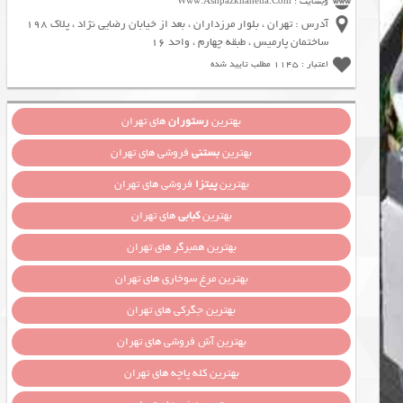
وبسایت : Www.Ashpazkhaneha.Com
آدرس : تهران ، بلوار مرزداران ، بعد از خیابان رضایی نژاد ، پلاک 198
ساختمان پارمیس ، طبقه چهارم ، واحد 16
اعتبار : 1145 مطلب تایید شده
بهترین
رستوران
های تهران
بهترین
بستنی
فروشی های تهران
بهترین
پیتزا
فروشی های تهران
بهترین
کبابی
های تهران
بهترین همبرگر های تهران
بهترین مرغ سوخاری های تهران
بهترین جگرکی های تهران
بهترین آش فروشی های تهران
بهترین کله پاچه های تهران