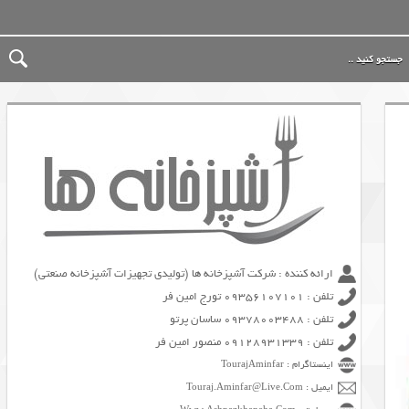
ارائه کننده : شرکت آشپزخانه ها (تولیدی تجهیزات آشپزخانه صنعتی)
تلفن : 09356107101 تورج امین فر
تلفن : 09378003488 ساسان پرتو
تلفن : 09128931339 منصور امین فر
اینستاگرام : TourajAminfar
ایمیل : Touraj.Aminfar@Live.Com