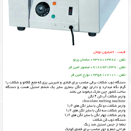
قیمت : 9میلیون تومان
تلفن : 09378003488 ساسان پرتو
تلفن : 09128931339 منصور امین فر
تلفن : 09356107101 تورج امین فر
دستگاه ذوب شکلات برقی مناسب برای قنادی و شیرینی پزی که مایع کاکائو و شکلات را
گرم نگه میدارد و دارای چهار لگن بنماری سایز یک ششم استیل هست و دستگاه
ساخت کشور چین مارک دیاموند می باشد.
وارمر شکلات آب کن ۴ لگن
chocolate melting machine
وارمر شکلات دو لگن با سایز لگن های ۱/۶
وارمر شکلات سه لگن با سایز لگن های ۱/۶
وارمر شکلات چهار لگن با سایز لگن های ۱/۶
دستگاه ذوب کن شکلات
تماما از جنس استیل ضد زنگ
طراحی جمع و جور مناسب برای فضای کوچک