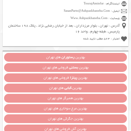
اینستاگرام : TourajAminfar
ایمیل : SasanParto@Ashpazkhaneha.Com
وبسایت : Www.Ashpazkhaneha.Com
آدرس : تهران ، بلوار مرزداران ، بعد از خیابان رضایی نژاد ، پلاک 198 ساختمان
پارمیس ، طبقه چهارم ، واحد 16
اعتبار : 564 مطلب تایید شده
بهترین
رستوران
های تهران
بهترین
بستنی
فروشی های تهران
بهترین
پیتزا
فروشی های تهران
بهترین
کبابی
های تهران
بهترین همبرگر های تهران
بهترین مرغ سوخاری های تهران
بهترین جگرکی های تهران
بهترین آش فروشی های تهران