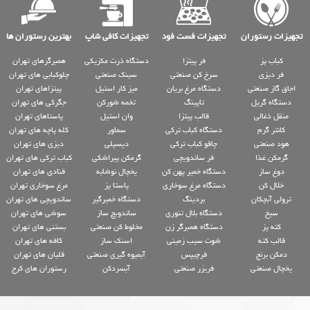
تجهیزات رستوران
تجهیزات فست فود
تجهیزات کافی شاپ
بهترین رستوران ها
کباب پز
فر پیتزا
دستگاه ذرت مکزیکی
همبرگرهای تهران
فر دیزی
سرخ کن صنعتی
سینک صنعتی
چلوکبابی های تهران
اجاق گاز صنعتی
دستگاه مرغ بریان
میز کار استیل
پیتزاهای تهران
دستگاه گریل
تاپینگ
تخمه شورکن
جگرکی های تهران
منقل ذغالی
قالب پیتزا
وان استیل
پاستاهای تهران
کانتر گرم
دستگاه کباب ترکی
سماور
کله پاچه های تهران
هود صنعتی
چاقو کباب ترکی
دیسپلی
دیزی های تهران
گرمکن غذا
فر ساندویچی
گرمکن پیراشکی
کباب ترکی های تهران
دوغ ساز
دستگاه خمیر پهن کن
یخچال نوشابه
قنادی های تهران
خلال کن
دستگاه مرغ سوخاری
پاستا پز
مرغ سوخاری تهران
ترولی آبچکان
بردینگ
دستگاه خمیرگیر
ساندویچی های تهران
سیخ
دستگاه بلال تنوری
ساندویچ ساز
سوشی های تهران
کته پز
دستگاه همبرگر زن
مخلوط کن صنعتی
بستنی های تهران
قالب کته
شوت سیب زمینی
اسنک ساز
کافه های تهران
دمکن برنج
فرچیپس
آبمیوه گیری صنعتی
قلیان های تهران
یخچال صنعتی
فریزر صنعتی
آبسردکن
رستوران های کرج