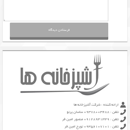
ارائه کننده : شرکت آشپزخانه ها
تلفن : 09378003488 ساسان پرتو
تلفن : 09128931339 منصور امین فر
تلفن : 09356107101 تورج امین فر