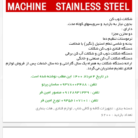
شکلات ذوب کن
بدون نیاز به بازدید و سرویسهای کوتاه مدت.
دارای :
دو مخزن مجزا
ترموستات تنظیم دما
بدنه و شاسی تمام استیل (نگیر) با ضخامت
دستگاه قنادی ذوب کن شکلات
دستگاه شکلات ذوب کن و شکلات آب کن برقی
دستگاه شکلات آب کن صنعتی و خانگی
ارائه
دستگاه شکلات
به همراه یک سال گارانتی و ده سال خدمات پس از فروش
لوازم
قنادی
تقدیم مشتریان می گردد.
در تاریخ 4 مرداد 1400 این مطلب نوشته شده است.
تلفن : 09378003488 ساسان پرتو
تلفن : 09128931339 منصور امین فر
تلفن : 09356107101 تورج امین فر
دسته بندی :
تجهیزات کافه و کافی شاپ
,
لوازم قنادی
,
هات بنماری
تعداد بازدید : 6200