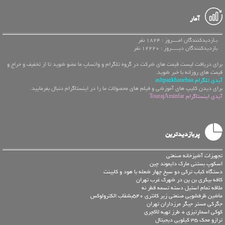
آمار
بـازدیدکنندگان امــــروز : 1824 نفر
بازدیدکنندگان دیـــــروز : 12220 نفر
برای دریافت لیست قیمت های شرکت در گروه تلگرام و واتساپ ما عضو شوید تا از تخفیف و حراج و
قیمت های روزانه با خبر شوید.
آیدی تلگرام ashpazkhanehaa
برای دیدن کلیپ های آموزشی و فیلم های محصولات ما را در اینستاگرام دنبال بفرمایید.
آیدی اینستاگرام TourajAminfar
پربازدیدترین
تجهیزات آشپزخانه صنعتی
اسکوپ بستنی مارک دایموند چین
دستگاه کباب ترکی دو سیخ چهار شعله با هود و کابینت
کافه بیکری بن پن در شهرک غرب تهران
ملاقه تمام استیل دسته تسمه قطر نه
ماشین ظرفشویی صنعتی زیر کانتری 540بشقاب الکترولوکس
جگرکی مستر جیگر مرزداران تهران
کوکی اسمارتیزی + طرز تهیه لاکچری
ترازو محک 35 کیلویی دیجیتال