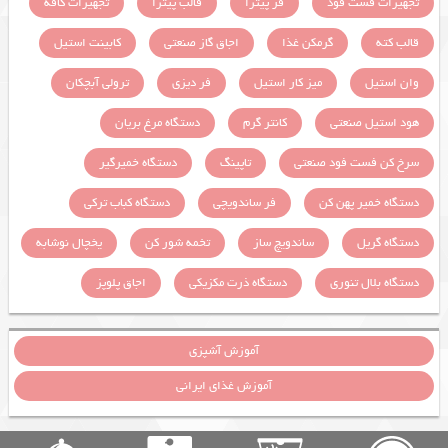
تجهیزات فست فود
فر پیتزا
قالب پیتزا
تجهیزات کافه
قالب کته
گرمکن غذا
اجاق گاز صنعتی
کابینت استیل
وان استیل
میز کار استیل
فر دیزی
ترولی آبچکان
هود استیل صنعتی
کانتر گرم
دستگاه مرغ بریان
سرخ کن فست فود صنعتی
تاپینگ
دستگاه خمیرگیر
دستگاه خمیر پهن کن
فر ساندویچی
دستگاه کباب ترکی
دستگاه گریل
ساندویچ ساز
تخمه شور کن
یخچال نوشابه
دستگاه بلال تنوری
دستگاه ذرت مکزیکی
اجاق پلوپز
آموزش آشپزی
آموزش غذای ایرانی