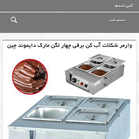
آشپزخانه ها
وارمر شکلات آب کن برقی چهار لگن مارک دایموند چین