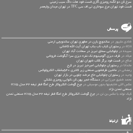
سرخ کن دو لگنه رومیزی گازی فست فود هات داگ سیب زمینی
فست فود تهران مرغ سوخاری تی اف سی TFC در تهران میدان ولیعصر
پرسش
شادی علیپور در
ساندویچ بارن در مطهری تهران ساندویچی ارمنی
arya در
رستوران کباب ناب بناب تهران آیت الله کاشانی
سپیده در
چلوکبابی سماق تبریز در سعادت آباد تهران
میلاد در
ظرف دیزی آلومینیوم تک نفره دیزی سرا آبگوشت فروشی
صالح در
فست فود برگر کلاب شهران تهران
ماندانا در
رستوران چلوکبابی امیرخیز تبریز در کرج
رمضانی در
ماشین ظرفشویی صنعتی زیر کانتری 540بشقاب الکترولوکس
وحید در
رستوران چلوکبابی حاج مرشد چلویی در بازار تهران
محمد شفیق میرزایی در
دستگاه خمیر پهن کن نانوایی رومیزی غلتکی
عكس اللي شايفينها بدون موسيقى در
چرخ گوشت الکتروکار طرح امگا قطر تیغه 32 مدل ec75
صنعتی تمدن نژاد
کیک تولد با عکس بن تن در
چرخ گوشت الکتروکار طرح امگا قطر تیغه 32 مدل ec75 صنعتی تمدن
نژاد
ارتباط