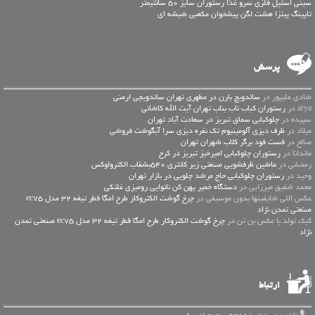
سینی استیل فلزی سرو غذا رستوران سایز 50 سانتیمتر
تاپینگ پیتزا هشت لگن پیشخوان مکعبی شیشه ای
پرسش
شادی علیپور در
ساندویچ بارن در مطهری تهران ساندویچی ارمنی
arya در
رستوران کباب ناب بناب تهران آیت الله کاشانی
سپیده در
چلوکبابی سماق تبریز در سعادت آباد تهران
میلاد در
ظرف دیزی آلومینیوم تک نفره دیزی سرا آبگوشت فروشی
صالح در
فست فود برگر کلاب شهران تهران
ماندانا در
رستوران چلوکبابی امیرخیز تبریز در کرج
رمضانی در
ماشین ظرفشویی صنعتی زیر کانتری 540بشقاب الکترولوکس
وحید در
رستوران چلوکبابی حاج مرشد چلویی در بازار تهران
محمد شفیق میرزایی در
دستگاه خمیر پهن کن نانوایی رومیزی غلتکی
عكس اللي شايفينها بدون موسيقى در
چرخ گوشت الکتروکار طرح امگا قطر تیغه 32 مدل ec75
صنعتی تمدن نژاد
کیک تولد با عکس بن تن در
چرخ گوشت الکتروکار طرح امگا قطر تیغه 32 مدل ec75 صنعتی تمدن
نژاد
ارتباط