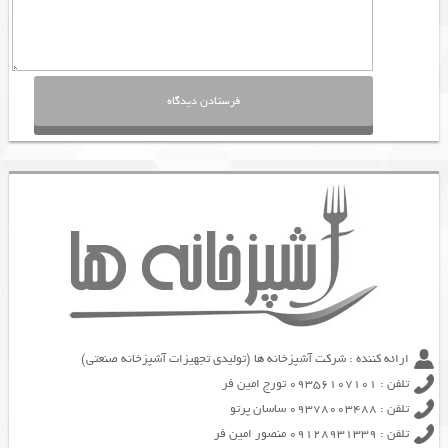
ارائه کننده : شرکت آشپزخانه ها (تولیدی تجهیزات آشپزخانه صنعتی)
تلفن : 09356107101 تورج امین فر
تلفن : 09378003488 ساسان پرتو
تلفن : 09128931339 منصور امین فر