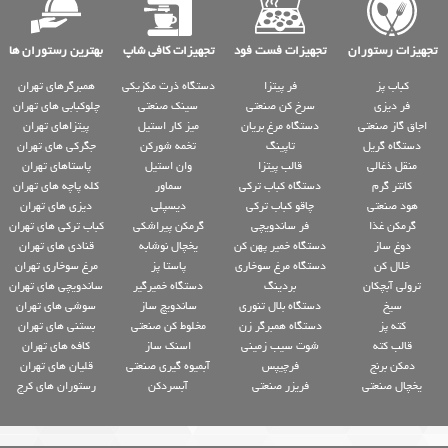
تجهیزات رستوران
تجهیزات فست فود
تجهیزات کافی شاپ
بهترین رستوران ها
کباب پز
فر پیتزا
دستگاه ذرت مکزیکی
همبرگرهای تهران
فر دیزی
سرخ کن صنعتی
سینک صنعتی
چلوکبابی های تهران
اجاق گاز صنعتی
دستگاه مرغ بریان
میز کار استیل
پیتزاهای تهران
دستگاه گریل
تاپینگ
تخمه شورکن
جگرکی های تهران
منقل ذغالی
قالب پیتزا
وان استیل
پاستاهای تهران
کانتر گرم
دستگاه کباب ترکی
سماور
کله پاچه های تهران
هود صنعتی
چاقو کباب ترکی
دیسپلی
دیزی های تهران
گرمکن غذا
فر ساندویچی
گرمکن پیراشکی
کباب ترکی های تهران
دوغ ساز
دستگاه خمیر پهن کن
یخچال نوشابه
قنادی های تهران
خلال کن
دستگاه مرغ سوخاری
پاستا پز
مرغ سوخاری تهران
ترولی آبچکان
بردینگ
دستگاه خمیرگیر
ساندویچی های تهران
سیخ
دستگاه بلال تنوری
ساندویچ ساز
سوشی های تهران
کته پز
دستگاه همبرگر زن
مخلوط کن صنعتی
بستنی های تهران
قالب کته
شوت سیب زمینی
اسنک ساز
کافه های تهران
دمکن برنج
فرچیپس
آبمیوه گیری صنعتی
قلیان های تهران
یخچال صنعتی
فریزر صنعتی
آبسردکن
رستوران های کرج