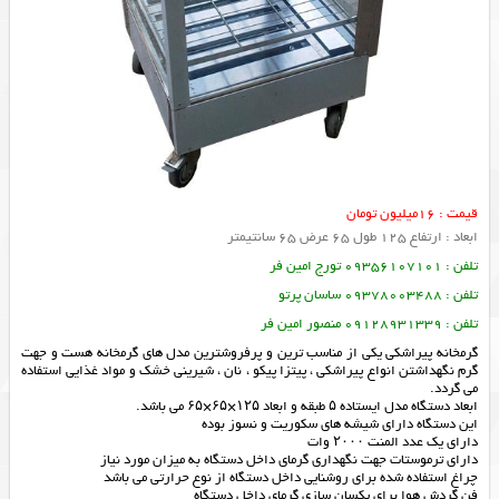
قیمت : 16میلیون تومان
ابعاد : ارتفاع 125 طول 65 عرض 65 سانتیمتر
تلفن : 09356107101 تورج امین فر
تلفن : 09378003488 ساسان پرتو
تلفن : 09128931339 منصور امین فر
گرمخانه پیراشکی یکی از مناسب ترین و پرفروشترین مدل های گرمخانه هست و جهت
گرم نگهداشتن انواع پیراشکی ، پیتزا پیکو ، نان ، شیرینی خشک و مواد غذایی استفاده
می گردد.
ابعاد دستگاه مدل ایستاده ۵ طبقه و ابعاد ۱۲۵×۶۵×۶۵ می باشد.
این دستگاه دارای شیشه های سکوریت و نسوز بوده
دارای یک عدد المنت ۲۰۰۰ وات
دارای ترموستات جهت نگهداری گرمای داخل دستگاه به میزان مورد نیاز
چراغ استفاده شده برای روشنایی داخل دستگاه از نوع حرارتی می باشد
فن گردش هوا برای یکسان سازی گرمای داخل دستگاه