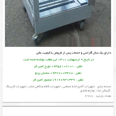
دارای یک سال گارانتی و خدمات پس از فروش با کیفیت عالی
در تاریخ 9 اردیبهشت 1400 این مطلب نوشته شده است.
تلفن : 09356107101 تورج امین فر
تلفن : 09378003488 ساسان پرتو
تلفن : 09128931339 منصور امین فر
دسته بندی :
تجهیزات آشپزخانه صنعتی
,
تجهیزات کافه و کافی شاپ
,
تجهیزات کترینگ
,
گرمکن غذا
,
لوازم قنادی
تعداد بازدید : 2978