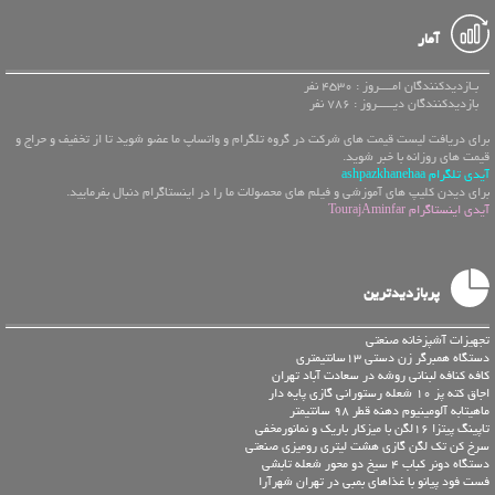
آمار
بـازدیدکنندگان امــــروز : 4530 نفر
بازدیدکنندگان دیـــــروز : 786 نفر
برای دریافت لیست قیمت های شرکت در گروه تلگرام و واتساپ ما عضو شوید تا از تخفیف و حراج و
قیمت های روزانه با خبر شوید.
آیدی تلگرام ashpazkhanehaa
برای دیدن کلیپ های آموزشی و فیلم های محصولات ما را در اینستاگرام دنبال بفرمایید.
آیدی اینستاگرام TourajAminfar
پربازدیدترین
تجهیزات آشپزخانه صنعتی
دستگاه همبرگر زن دستی 13سانتیمتری
کافه کنافه لبنانی روشه در سعادت آباد تهران
اجاق کته پز 10 شعله رستورانی گازی پایه دار
ماهیتابه آلومینیوم دهنه قطر 98 سانتیمتر
تاپینگ پیتزا 16لگن با میزکار باریک و نمانورمخفی
سرخ کن تک لگن گازی هشت لیتری رومیزی صنعتی
دستگاه دونر کباب 4 سیخ دو محور شعله تابشی
فست فود پیانو با غذاهای بمبی در تهران شهرآرا