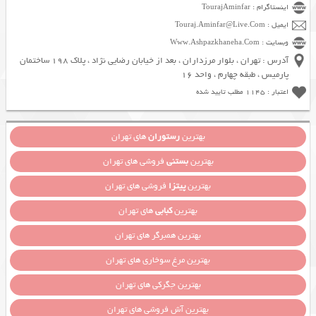
اینستاگرام : TourajAminfar
ایمیل : Touraj.Aminfar@Live.Com
وبسایت : Www.Ashpazkhaneha.Com
آدرس : تهران ، بلوار مرزداران ، بعد از خیابان رضایی نژاد ، پلاک 198 ساختمان
پارمیس ، طبقه چهارم ، واحد 16
اعتبار : 1145 مطلب تایید شده
بهترین
رستوران
های تهران
بهترین
بستنی
فروشی های تهران
بهترین
پیتزا
فروشی های تهران
بهترین
کبابی
های تهران
بهترین همبرگر های تهران
بهترین مرغ سوخاری های تهران
بهترین جگرکی های تهران
بهترین آش فروشی های تهران