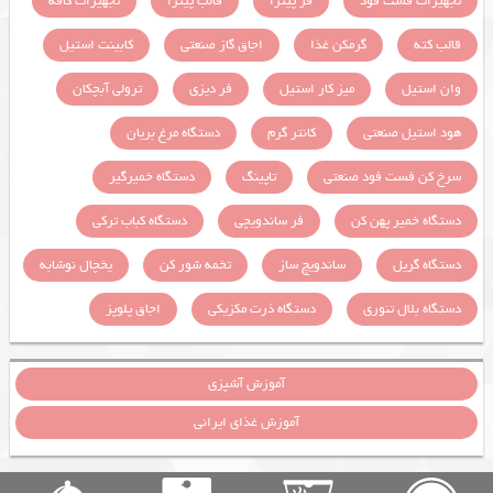
تجهیزات فست فود
فر پیتزا
قالب پیتزا
تجهیزات کافه
قالب کته
گرمکن غذا
اجاق گاز صنعتی
کابینت استیل
وان استیل
میز کار استیل
فر دیزی
ترولی آبچکان
هود استیل صنعتی
کانتر گرم
دستگاه مرغ بریان
سرخ کن فست فود صنعتی
تاپینگ
دستگاه خمیرگیر
دستگاه خمیر پهن کن
فر ساندویچی
دستگاه کباب ترکی
دستگاه گریل
ساندویچ ساز
تخمه شور کن
یخچال نوشابه
دستگاه بلال تنوری
دستگاه ذرت مکزیکی
اجاق پلوپز
آموزش آشپزی
آموزش غذای ایرانی