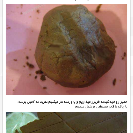
خمیر رو لایه کیسه فریزر میذاریم و با وردنه باز میکنیم تقریبا به ۲میل برسه!
با چاقو یا کاتر مستطیل برشش میدیم