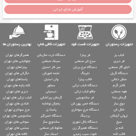
آموزش غذای ایرانی
تجهیزات رستوران
تجهیزات فست فود
تجهیزات کافی شاپ
بهترین رستوران ها
کباب پز
فر پیتزا
دستگاه ذرت مکزیکی
همبرگرهای تهران
فر دیزی
سرخ کن صنعتی
سینک صنعتی
چلوکبابی های تهران
اجاق گاز صنعتی
دستگاه مرغ بریان
میز کار استیل
پیتزاهای تهران
دستگاه گریل
تاپینگ
تخمه شورکن
جگرکی های تهران
منقل ذغالی
قالب پیتزا
وان استیل
پاستاهای تهران
کانتر گرم
دستگاه کباب ترکی
سماور
کله پاچه های تهران
هود صنعتی
چاقو کباب ترکی
دیسپلی
دیزی های تهران
گرمکن غذا
فر ساندویچی
گرمکن پیراشکی
کباب ترکی های تهران
دوغ ساز
دستگاه خمیر پهن کن
یخچال نوشابه
قنادی های تهران
خلال کن
دستگاه مرغ سوخاری
پاستا پز
مرغ سوخاری تهران
ترولی آبچکان
بردینگ
دستگاه خمیرگیر
ساندویچی های تهران
سیخ
دستگاه بلال تنوری
ساندویچ ساز
سوشی های تهران
کته پز
دستگاه همبرگر زن
مخلوط کن صنعتی
بستنی های تهران
قالب کته
شوت سیب زمینی
اسنک ساز
کافه های تهران