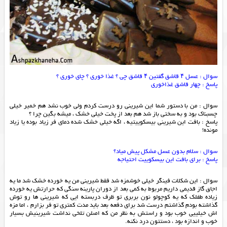
سوال : عسل ۴ قاشق گفتین ۴ قاشق چی ؟ غذا خوری ؟ چای خوری ؟
پاسخ : چهار قاشق غذاخوری
سوال : من با دستور شما این شیرینی رو درست کردم ولی خوب نشد هم خمیر خیلی
چسبناک بود و به سختی باز شد هم بعد از پخت خیلی خشک ، میشه بگین چرا ؟
پاسخ : بافت این شیرینی بیسکوییتیه ، اگه خیلی خشک شده دمای فر زیاد بوده یا زیاد
مونده!
سوال : سلام بدون عسل مشکل پیش میاد؟
پاسخ : برای بافت این بیسکوییت احتیاجه
سوال : این شکلات فینگر خیلی خوشمزه شد فقط شیرینی من یه خورده خشک شد ما یه
اجاق گاز قدیمی داریم مربوط به کمی بعد از دوران پارینه سنگی که حرارتش یه خورده
زیاده طفلک که یه کوچولو نون بربری تو ظرف دربسته ایی که شیرینی ها رو توش
گذاشته بودم گذاشتم درست شد برای دفعه بعد باید مدت کمتری تو فر بزارم ، اما مزه
اش خیلییی خوب بود و راستش به نظر من که اصلن تلخی نداشت شیرینیش بسیار
خوب و اندازه بود ، دستتون درد نکنه.