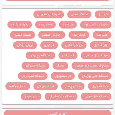
کباب پز
سینک صنعتی
تجهیزات رستوران
تجهیزات فست فود
فر پیتزا
قالب پیتزا
تجهیزات کافه
قالب کته
گرمکن غذا
اجاق گاز صنعتی
کابینت استیل
وان استیل
میز کار استیل
فر دیزی
ترولی آبچکان
هود استیل صنعتی
کانتر گرم
دستگاه مرغ بریان
سرخ کن فست فود صنعتی
تاپینگ
دستگاه خمیرگیر
دستگاه خمیر پهن کن
فر ساندویچی
دستگاه کباب ترکی
دستگاه گریل
ساندویچ ساز
تخمه شور کن
یخچال نوشابه
دستگاه بلال تنوری
دستگاه ذرت مکزیکی
اجاق پلوپز
آموزش آشپزی