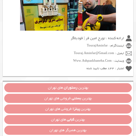
ارائه کننده : تورج امین فر | فودبلاگر
اینستاگرام : TourajAminfar
ایمیل : Touraj.Aminfar@Gmail.com
وبسایت : Www.Ashpazkhaneha.Com
اعتبار : 844 مطلب تایید شده
بهترین
رستوران
های تهران
بهترین
بستنی
فروشی های تهران
بهترین
پیتزا
فروشی های تهران
بهترین
کبابی
های تهران
بهترین همبرگر های تهران