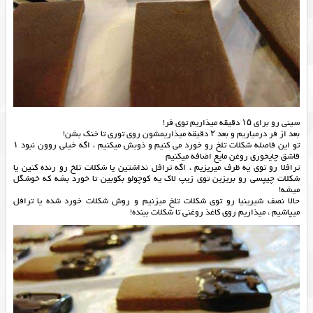
سینی رو برای ۱۵ دقیقه میذاریم توی فر!
بعد از فر درمیاریم و بعد ۲ دقیقه میذاریمشون روی توری تا خنک بشن!
تو این فاصله شکلات تلخ رو خورد می کنیم و ذوبش میکنیم ، اگه خیلی روون نبود ۱
قاشق چایخوری روغن مایع اضافه میکنیم
ترافلا رو توی یه ظرف میریزیم ، اگه ترافل نداشتین یا شکلات تلخ رو رنده کنین یا
شکلات چیپسی رو بریزین توی زیپ لاک یه کوچولو بکوبین تا خورد بشه که خوشگل
میشه!
حالا نصف شیرینیا رو توی شکلات تلخ میزنیم و روش شکلات خورد شده یا ترافل
میپاشیم ، میذاریم روی کاغذ روغنی تا شکلات ببنده!