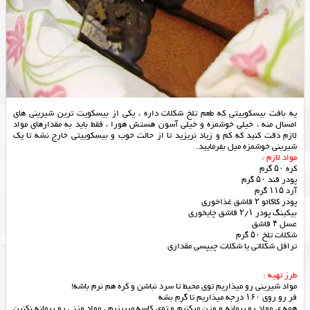
یه بافت بیسکوییتی که طعم تلخ شکلات داره ، یکی از بیسکویت ترین شیرینی های
امسال منه ، خیلی خوشمزه و خیلی آسون هستش هورا ، فقط باید به مقدارهای مواد
لازم دقت کنید که کم و زیاد نریزید تا از حالت خوب و بیسکوییتی خارج نشه تا یک
شیرینی خوشمزه میل بفرمایید.
مواد لازم :
کره ۵۰ گرم
پودر قند ۵۰ گرم
آرد ۱۱۵ گرم
پودر کاکائو ۲ قاشق غذاخوری
بیکینگ پودر ۲/۱ قاشق چایخوری
عسل ۴ قاشق
شکلات تلخ ۵۰ گرم
ترافل شکلاتی یا شکلات چیپسی مقداری
طرز تهیه :
مواد شیرینی رو میذاریم توی محیط تا سرد نباشن و کره هم نرم باشه!
فر رو روی ۱۶۰ درجه میذاریم تا گرم بشه
همه ی مواد رو پیمانه و وزن میکنیم و توی کاسه میریزیم ، مواد وزنی رو پیمانه نکنین