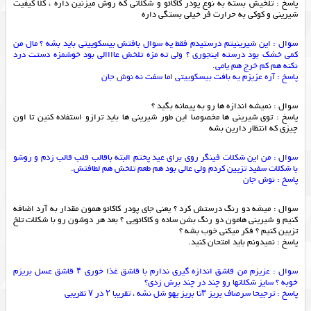
پاسخ : تلخیش بسته به نوع پودر کاکائو و شکلاتی که روش میزنین داره ، کلا کیفیت
شیرینی و کوکی به حرارت فر خیلی بستگی داره
سوال : این شیرینیتم درستیدم فقط یه سوال بافتش بیسکوییتی باید بشه ؟ مال من
کمی خشک بود درسته اینجوری ؟ ولی ته مزه تلخش عاااالی بود خوشمزه دستت درد
نکنه هم کم خرج هم یامی.
پاسخ : آره عزیزم یه بافت بیسکوییتی اما سفت نه نوش جان
سوال : نمیشه اندازه ها رو به پیمانه بگید ؟
پاسخ : توی شیرینی ها مخصوصا این طور شیرینی ها باید ترازو استفاده کنین تا اون
چیزی که انتظار دارین بشه
سوال : من این شکلات فینگر روی برای عید پختم البته باقالب قلب قالب زدم و روشو
با شکلات سفید تزیین کردم ولی عالی بود هم طعم تلخش هم لطافتش.
پاسخ : نوش جان
سوال : میشه دو رنگ درستش کرد ؟ یعنی جای پودر کاکائو همون مقدار به آرد اضافه
کنیم و شیرینی هامون دو رنگ بشن ساده و کاکائویی ؟ بعد هر دوشون رو با شکلات تلخ
تزیین کنیم ؟ فکر میکنی خوب بشه ؟
پاسخ : نمیدونم باید امتحان کنید.
سوال : عزیزم من قاشق اندازه گیری ندارم با قاشق غذا خوری ۴ قاشق عسل بریزم
خوبه ؟ سایز شکلاتها رو چند در چند برش زدی؟
پاسخ : ترجیحا سرصاف بریز ۳تا بریز یهو شل نشه ، تقریبا ۲ در ۷ تقریبی