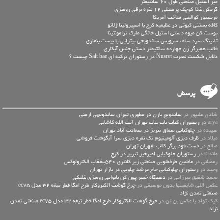
میز استیل صنعتی طول 60 سانتیمتر
گرمکن غذا کوچک پرسنلی 12 نفره برقی رومیزی
مرینیتور کوالیتی ساخت آمریکا
کافه بستنی کیوتی در عظیمیه کرج با اسپیرولینا ژلاتو
پوست کن میوه دستی استیل خانگی مارک ترامونتینا
تاپینگ سرد سلف سرویس ساندویچی پیتزایی با بیست بنماری
قالب همبرگر زن چهارده سانتیمتر دستی جنس آبکاری
دلایل شکست نصرت Nusret در رستوران ترکیه ای Salt bae چیست ؟
پرسش
شادی علیپور در
ساندویچ بارن در مطهری تهران ساندویچی ارمنی
arya در
رستوران کباب ناب بناب تهران آیت الله کاشانی
سپیده در
چلوکبابی سماق تبریز در سعادت آباد تهران
میلاد در
ظرف دیزی آلومینیوم تک نفره دیزی سرا آبگوشت فروشی
صالح در
فست فود برگر کلاب شهران تهران
ماندانا در
رستوران چلوکبابی امیرخیز تبریز در کرج
رمضانی در
ماشین ظرفشویی صنعتی زیر کانتری 540بشقاب الکترولوکس
وحید در
رستوران چلوکبابی حاج مرشد چلویی در بازار تهران
محمد شفیق میرزایی در
دستگاه خمیر پهن کن نانوایی رومیزی غلتکی
عكس اللي شايفينها بدون موسيقى در
چرخ گوشت الکتروکار طرح امگا قطر تیغه 32 مدل ec75
صنعتی تمدن نژاد
کیک تولد با عکس بن تن در
چرخ گوشت الکتروکار طرح امگا قطر تیغه 32 مدل ec75 صنعتی تمدن
نژاد