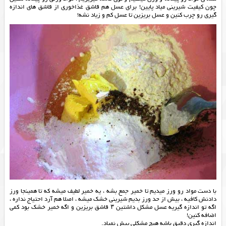
چون کیفیت شیرینی میاد پایین! برای عسل هم قاشق غذاخوری از قاشق های اندازه
گیری رو چرب کنین و عسل بریزین تا عسل کم و زیاد نشه!
با دست مواد رو ورز میدیم تا خمیر جمع بشه ، یه خمیر لطیف میشه که تا همینجا ورز
دادنش کافیه ، بیش از حد ورز بدیم شیرینی خشک میشه ، اصلا هم آرد احتیاج نداره ،
اگه تو اندازه گیریه عسل مشکل داشتین ۳ قاشق بریزین و اگه خمیر خشک بود کمی
اضافه کنین!
اندازه گیری دقیق باشه هیچ مشکلی پیش نمیاد.