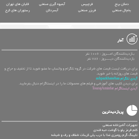
دمکن برنج
فرچیپس
آبمیوه گیری صنعتی
قلیان های تهران
یخچال صنعتی
فریزر صنعتی
آبسردکن
رستوران های کرج
آمار
بـازدیدکنندگان امــــروز : 1006 نفر
بازدیدکنندگان دیـــــروز : 786 نفر
برای دریافت لیست قیمت های شرکت در گروه تلگرام و واتساپ ما عضو شوید تا از تخفیف و حراج و
قیمت های روزانه با خبر شوید.
آیدی تلگرام ashpazkhanehaa
برای دیدن کلیپ های آموزشی و فیلم های محصولات ما را در اینستاگرام دنبال بفرمایید.
آیدی اینستاگرام TourajAminfar
پربازدیدترین
تجهیزات آشپزخانه صنعتی
کلم قرمز پلو با گوشت حبه قندی
تاپینگ گرم رومیزی غذا با درب پلی کربنات شفاف و رف و شیشه