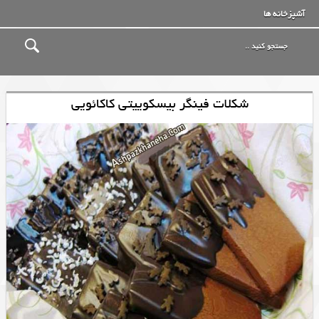
آشپزخانه ها
شکلات فینگر بیسکوییتی کاکائویی