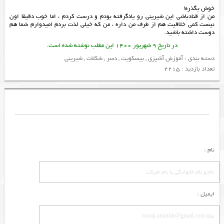
خوش بگذره!
من از قنادباشی این شیرینی رو یادگرفته بودم و درست کردم ، اما خوب دقیقا اون
نیست کمی خلاقیت هم از طرف من داره ، من که خیلی لذت بردم امیدوارم شما هم
دوست داشته باشید.
در تاریخ 9 شهریور 1400 این مطلب نوشته شده است.
دسته بندی :
آموزش آشپزی
,
بیسکویت
,
دسر
,
شکلات
,
شیرینی
تعداد بازدید : 2215
نام :
ایمیل :