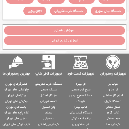
دستگاه بلال تنوری
دستگاه ذرت مکزیکی
اجاق پلوپز
آموزش آشپزی
آموزش غذای ایرانی
تجهیزات رستوران
تجهیزات فست فود
تجهیزات کافی شاپ
بهترین رستوران ها
کباب پز
فر پیتزا
دستگاه ذرت مکزیکی
همبرگرهای تهران
فر دیزی
سرخ کن صنعتی
سینک صنعتی
چلوکبابی های تهران
اجاق گاز صنعتی
دستگاه مرغ بریان
میز کار استیل
پیتزاهای تهران
دستگاه گریل
تاپینگ
تخمه شورکن
جگرکی های تهران
منقل ذغالی
قالب پیتزا
وان استیل
پاستاهای تهران
کانتر گرم
دستگاه کباب ترکی
سماور
کله پاچه های تهران
هود صنعتی
چاقو کباب ترکی
دیسپلی
دیزی های تهران
گرمکن غذا
فر ساندویچی
گرمکن پیراشکی
کباب ترکی های تهران