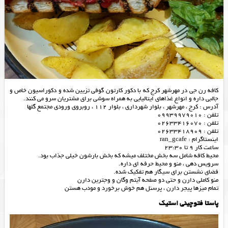
کافه رن جی در مهرشهر کرج که با دکور کارتون گوفی تزیین شده و دکوراسیون خاص و
جالبی داره و انواع غذاهای ایتالیایی به همراه سوشی برای مشتریان سرو می کنند.
آدرس : کرج ، مهرشهر ، بلوار شهرداری ، بلوار 112 ، روبروی ورودی مجتمع گلها
تلفن : 09939979010
تلفن : 02633416070
تلفن : 02633418909
اینستاگرام : ran_gcafe
ساعت کار 9 تا 23:30
محیط کافه شامل سه بخش مختلف میشه که بخش بارشون خیلی جذاب بود.
سرویس دهی ، منو و محیط حرفه ای داره.
فضای نشستن برای سیگار هم تفکیک شده.
منو کاملی دارن و حتی دو صفحه آیتم وگان و وجترین دارن
تمام میزها پیجر دارن ، پرسنل هم خوش برخورد و مودب هستن
پاستا فتوچینی استیک