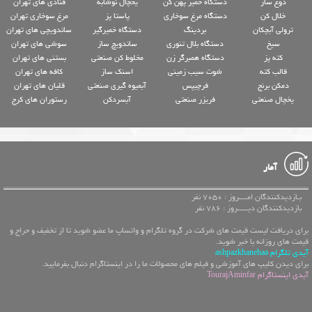
دوغ ساز
دستگاه خمیر پهن کن
یخچال نوشابه
قنادی های تهران
خلال کن
دستگاه مرغ سوخاری
پاستا پز
مرغ سوخاری تهران
ترولی آبچکان
بردینگ
دستگاه خمیرگیر
ساندویچی های تهران
سیخ
دستگاه بلال تنوری
ساندویچ ساز
سوشی های تهران
کته پز
دستگاه همبرگر زن
مخلوط کن صنعتی
بستنی های تهران
قالب کته
شوت سیب زمینی
اسنک ساز
کافه های تهران
دمکن برنج
فرچیپس
آبمیوه گیری صنعتی
قلیان های تهران
یخچال صنعتی
فریزر صنعتی
آبسردکن
رستوران های کرج
آمار
بـازدیدکنندگان امــــروز : 7050 نفر
بازدیدکنندگان دیـــــروز : 786 نفر
برای دریافت لیست قیمت های شرکت در گروه تلگرام و واتساپ ما عضو شوید تا از تخفیف و حراج و
قیمت های روزانه با خبر شوید.
آیدی تلگرام ashpazkhanehaa
برای دیدن کلیپ های آموزشی و فیلم های محصولات ما را در اینستاگرام دنبال بفرمایید.
آیدی اینستاگرام TourajAminfar