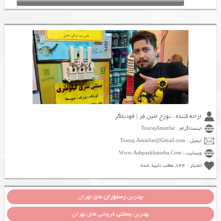
ارائه کننده : تورج امین فر | فودبلاگر
اینستاگرام : TourajAminfar
ایمیل : Touraj.Aminfar@Gmail.com
وبسایت : Www.Ashpazkhaneha.Com
اعتبار : 844 مطلب تایید شده
بهترین
رستوران
های تهران
بهترین
بستنی
فروشی های تهران