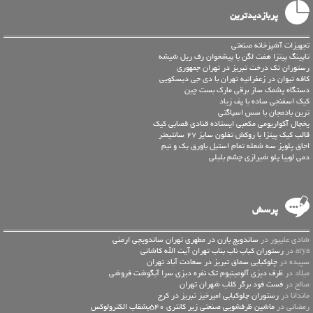
پربازدیدترین
تجهیزات آشپزخانه صنعتی
تاپینگ پیتزا هفت لگن با پیشخوان رف ریل شیشه
رستوران تک درخت تبریز در تهران جمهوری
کافه تیوان در زعفرانیه تهران با دی جی دیسکویی
دستگاه پشمک ساز برقی مارک بست چین
کیک اسفنجی ساده با پف زیاد
ترین بادمجان با سس اسپاگتی
یخچال آکواریومی مکعبی ایستاده قنادی قصابی کیک
قالب کیک پیتزا با روکش تفلون سایز 27 سانتیمتر
اجاق پلوپز سه شعله تمام استیل باورق یک و نیم
دمی لوبیا پلو شیرازی چشم بلبلی
پرسش
شادی علیپور در
ساندویچ بارن در مطهری تهران ساندویچی ارمنی
arya در
رستوران کباب ناب بناب تهران آیت الله کاشانی
سپیده در
چلوکبابی سماق تبریز در سعادت آباد تهران
میلاد در
ظرف دیزی آلومینیوم تک نفره دیزی سرا آبگوشت فروشی
صالح در
فست فود برگر کلاب شهران تهران
ماندانا در
رستوران چلوکبابی امیرخیز تبریز در کرج
رمضانی در
ماشین ظرفشویی صنعتی زیر کانتری 540بشقاب الکترولوکس