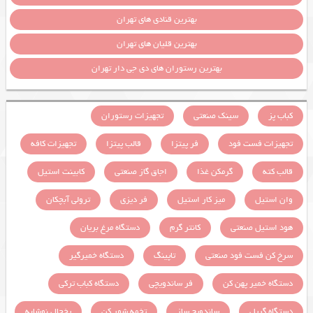
بهترین قنادی های تهران
بهترین قلیان های تهران
بهترین رستوران های دی جی دار تهران
کباب پز
سینک صنعتی
تجهیزات رستوران
تجهیزات فست فود
فر پیتزا
قالب پیتزا
تجهیزات کافه
قالب کته
گرمکن غذا
اجاق گاز صنعتی
کابینت استیل
وان استیل
میز کار استیل
فر دیزی
ترولی آبچکان
هود استیل صنعتی
کانتر گرم
دستگاه مرغ بریان
سرخ کن فست فود صنعتی
تاپینگ
دستگاه خمیرگیر
دستگاه خمیر پهن کن
فر ساندویچی
دستگاه کباب ترکی
دستگاه گریل
ساندویچ ساز
تخمه شور کن
یخچال نوشابه