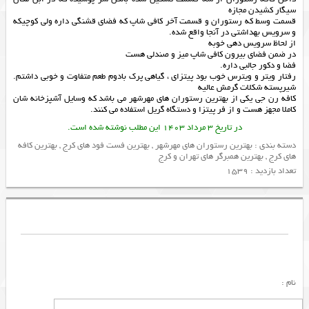
سیگار کشیدن مجازه
قسمت وسط که رستوران و قسمت آخر کافی شاپ که فضای قشنگی داره ولی کوچیکه
و سرویس بهداشتی در آنجا واقع شده.
از لحاظ سرویس دهی خوبه
در ضمن فضای بیرون کافی شاپ میز و صندلی هست
فضا و دکور جالبی داره.
رفتار ویتر و ویترس خوب بود پیتزای ، گیاهی پرک بادوم طعم متفاوت و خوبی داشتم.
شیرپسته شکلات گرمش عالیه
کافه رن جی یکی از
بهترین رستوران های مهرشهر
می باشد که وسایل آشپزخانه شان
کاملا مجهز هست و از
فر پیتزا
و
دستگاه گریل
استفاده می کنند.
در تاریخ 3 مرداد 1403 این مطلب نوشته شده است.
دسته بندی :
بهترین رستوران های مهرشهر
,
بهترین فست فود های کرج
,
بهترین کافه
های کرج
,
بهترین همبرگر های تهران و کرج
تعداد بازدید : 1539
نام :