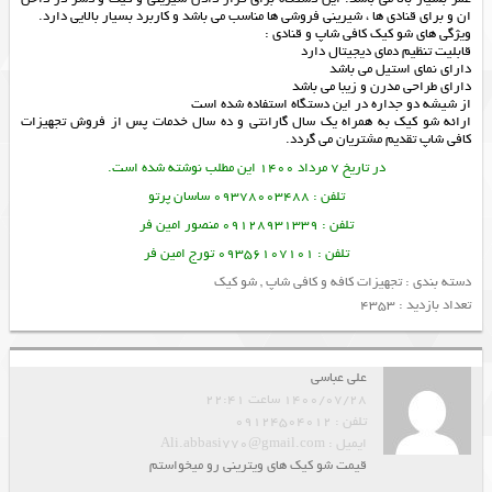
ان و برای قنادی ها ، شیرینی فروشی ها مناسب می باشد و کاربرد بسیار بالایی دارد.
ویژگی های شو کیک کافی شاپ و قنادی :
قابلیت تنظیم دمای دیجیتال دارد
دارای نمای استیل می باشد
دارای طراحی مدرن و زیبا می باشد
از شیشه دو جداره در این دستگاه استفاده شده است
ارائه
شو کیک
به همراه یک سال گارانتی و ده سال خدمات پس از فروش
تجهیزات
کافی شاپ
تقدیم مشتریان می گردد.
در تاریخ 7 مرداد 1400 این مطلب نوشته شده است.
تلفن : 09378003488 ساسان پرتو
تلفن : 09128931339 منصور امین فر
تلفن : 09356107101 تورج امین فر
دسته بندی :
تجهیزات کافه و کافی شاپ
,
شو کیک
تعداد بازدید : 4353
علی عباسی
1400/07/28 ساعت 22:41
تلفن : 09124504012
ایمیل : Ali.abbasi770@gmail.com
قیمت شو کیک های ویترینی رو میخواستم