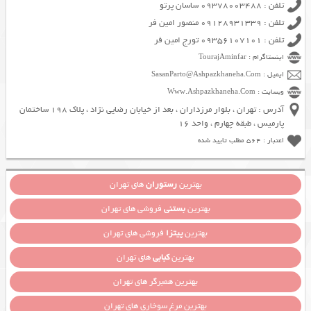
تلفن : 09378003488 ساسان پرتو
تلفن : 09128931339 منصور امین فر
تلفن : 09356107101 تورج امین فر
اینستاگرام : TourajAminfar
ایمیل : SasanParto@Ashpazkhaneha.Com
وبسایت : Www.Ashpazkhaneha.Com
آدرس : تهران ، بلوار مرزداران ، بعد از خیابان رضایی نژاد ، پلاک 198 ساختمان
پارمیس ، طبقه چهارم ، واحد 16
اعتبار : 564 مطلب تایید شده
بهترین
رستوران
های تهران
بهترین
بستنی
فروشی های تهران
بهترین
پیتزا
فروشی های تهران
بهترین
کبابی
های تهران
بهترین همبرگر های تهران
بهترین مرغ سوخاری های تهران