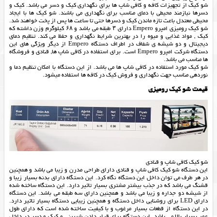
شو کیک از تجهیزات کافه و کافی شاپ ها برای نگهداری کیک و دسر می باشد. کیک و
دسرها نیازمند محیطی با دمای مناسب برای نگهداری می باشند. شو کیک ها با ایجاد
محیطی معتدل باعث تازه ماندن کیک و دسرها حتی تا ساعت ها پس از پخت خواهند شد.
شو کیک رومیزی امپرو Empero دارای ۳ طبقه می باشد و ۶۸ کیلوگرم وزن داشته که
کیک , مواد غذایی و میوه را در بهترین شرایط نگهداری و حفظ می کند. تنظیم دمای
دیجیتال و دو شیشه ی شفاف در اطراف دستگاه Empero از دیگر ویژگی های این
دستگاه شرکت امپرو Empero است. برای استفاده در کافی شاپ ها, قنادی و فروشگاه
ها مناسب می باشد.
شو کیک مورد استفاده در کافی شاپ ها می باشد. از این دستگاه با امکان تنظیم دما و
نوردهی مناسب جهت نگهداری و فروش کیک در کافه ها استفاده میشود.
قیمت شو کیک رومیزی
شو کیک کافی شاپ و قنادی
این دستگاه شو کیک کافی شاپ و قنادی دارای طراحی مدرن و زیبا می باشد و همچنین
در هر طرف می توان داخل این دستگاه نگاه کرد. این دستگاه دارای بدنه بسیار زیبا و
قشنگ می باشد که در جذب بیشتر مشتری بسیار تاثیر دارد. این دستگاه ساخته شده
از شیشه دو جداره و زیبا می باشد و همچنین دارای سه طبقه می باشد. این دستگاه
دارای LED برای روشنایی داخل دستگاه و همچنین زیبایی دستگاه بسیار تاثیر دارد.
در این دستگاه از قطعات بسیار مرغوب و با کیفیت ساخته شده است که دارای طول
عمر بسیار بالا می باشد. این دستگاه برای قرار دادن شیرینی و کیک و دسر در داخل