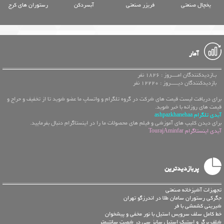
یخچال صنعتی
فریزر صنعتی
آبسردکن
رستوران های کرج
آمار
بـازدیدکنندگان امــــروز : 1826 نفر
بازدیدکنندگان دیـــــروز : 12220 نفر
برای دریافت لیست قیمت های شرکت در گروه تلگرام و واتساپ ما عضو شوید تا از تخفیف و حراج و
قیمت های روزانه با خبر شوید.
آیدی تلگرام ashpazkhanehaa
برای دیدن کلیپ های آموزشی و فیلم های محصولات ما را در اینستاگرام دنبال بفرمایید.
آیدی اینستاگرام TourajAminfar
پربازدیدترین
تجهیزات آشپزخانه صنعتی
جگرکی رستوران سامان طلا در اندرزگو تهران
شیرینی کشمشی با فر
خط کامل سلف سرویس استیل با نور مخفی و پیشخوان
شلف برگر و استیک استیل سایز سی در شصت سانتیمتر