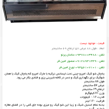
قیمت : موجود نیست
ابعاد : طول 88 عرض 57 ارتفاع 69 سانتیمتر
تلفن : 09378003488 ساسان پرتو
تلفن : 09128931339 منصور امین فر
تلفن : 09356107101 تورج امین فر
یخچال شو کیک امپرو چینی تحت لیسانس ترکیه با مارک امپرو که یخچال کیک یا همان
شوکیک برای نگهداری کیک و دسر در کافه شیرینی پزی و قنادی بکار می رود.
طول ۸۸ سانتیمتر
عرض ۵۷ سانتیمتر
ارتفاع ۶۹ سانتیمتر
وزن ۷۱ کیلوگرم
قدرت ۰.۱۶ کیلووات
ظرفیت ۱۶۰ لیتر
بدنه تمام استیل شیک و زیبا این شو کیک رو میزی بوده جای کمی را در فضای مغازه
شما نمی گیرد.