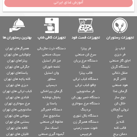
آموزش غذای ایرانی
تجهیزات رستوران
تجهیزات فست فود
تجهیزات کافی شاپ
بهترین رستوران ها
کباب پز
فر پیتزا
دستگاه ذرت مکزیکی
همبرگرهای تهران
فر دیزی
سرخ کن صنعتی
سینک صنعتی
چلوکبابی های تهران
اجاق گاز صنعتی
دستگاه مرغ بریان
میز کار استیل
پیتزاهای تهران
دستگاه گریل
تاپینگ
تخمه شورکن
جگرکی های تهران
منقل ذغالی
قالب پیتزا
وان استیل
پاستاهای تهران
کانتر گرم
دستگاه کباب ترکی
سماور
کله پاچه های تهران
هود صنعتی
چاقو کباب ترکی
دیسپلی
دیزی های تهران
گرمکن غذا
فر ساندویچی
گرمکن پیراشکی
کباب ترکی های تهران
دوغ ساز
دستگاه خمیر پهن کن
یخچال نوشابه
قنادی های تهران
خلال کن
دستگاه مرغ سوخاری
پاستا پز
مرغ سوخاری تهران
ترولی آبچکان
بردینگ
دستگاه خمیرگیر
ساندویچی های تهران
سیخ
دستگاه بلال تنوری
ساندویچ ساز
سوشی های تهران
کته پز
دستگاه همبرگر زن
مخلوط کن صنعتی
بستنی های تهران
قالب کته
شوت سیب زمینی
اسنک ساز
کافه های تهران
دمکن برنج
فرچیپس
آبمیوه گیری صنعتی
قلیان های تهران