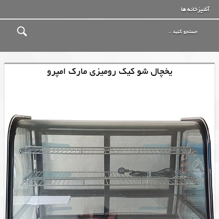
آشپزخانه ها
یخچال شو کیک رومیزی مارک امپرو