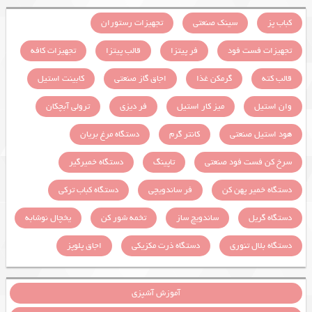
کباب پز
سینک صنعتی
تجهیزات رستوران
تجهیزات فست فود
فر پیتزا
قالب پیتزا
تجهیزات کافه
قالب کته
گرمکن غذا
اجاق گاز صنعتی
کابینت استیل
وان استیل
میز کار استیل
فر دیزی
ترولی آبچکان
هود استیل صنعتی
کانتر گرم
دستگاه مرغ بریان
سرخ کن فست فود صنعتی
تاپینگ
دستگاه خمیرگیر
دستگاه خمیر پهن کن
فر ساندویچی
دستگاه کباب ترکی
دستگاه گریل
ساندویچ ساز
تخمه شور کن
یخچال نوشابه
دستگاه بلال تنوری
دستگاه ذرت مکزیکی
اجاق پلوپز
آموزش آشپزی