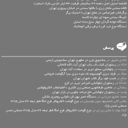
قابلمه استیل اصل دهنه 39 سانتیمتر ظرفیت 33 لیتر خارجی مارک اسمارت
کافه بستنی مامان زری با باقلوا بستنی در خیابان پیروزی تهران
برگرشاپ هیزمیکس در مفتح تهران با استیک برگر
تاپینگ بستنی میوه ای دوازده کاسه
دستگاه جوجه گردان چهار سیخ بدنه استیل
دستگاه مرغ خرد کن با برش برقی اتوماتیک
پرسش
شادی علیپور در
ساندویچ بارن در مطهری تهران ساندویچی ارمنی
arya در
رستوران کباب ناب بناب تهران آیت الله کاشانی
سپیده در
چلوکبابی سماق تبریز در سعادت آباد تهران
میلاد در
ظرف دیزی آلومینیوم تک نفره دیزی سرا آبگوشت فروشی
صالح در
فست فود برگر کلاب شهران تهران
ماندانا در
رستوران چلوکبابی امیرخیز تبریز در کرج
رمضانی در
ماشین ظرفشویی صنعتی زیر کانتری 540بشقاب الکترولوکس
وحید در
رستوران چلوکبابی حاج مرشد چلویی در بازار تهران
محمد شفیق میرزایی در
دستگاه خمیر پهن کن نانوایی رومیزی غلتکی
عكس اللي شايفينها بدون موسيقى در
چرخ گوشت الکتروکار طرح امگا قطر تیغه 32 مدل ec75
صنعتی تمدن نژاد
کیک تولد با عکس بن تن در
چرخ گوشت الکتروکار طرح امگا قطر تیغه 32 مدل ec75 صنعتی تمدن
نژاد