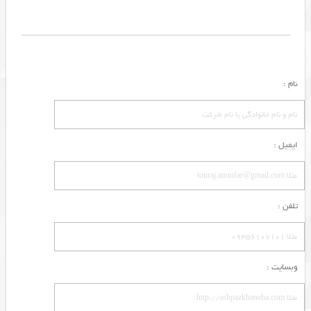
نام :
ایمیل :
تلفن :
وبسایت :