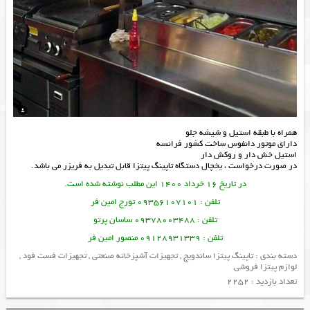
همراه با طبقه استیل و شیشه جلو
دارای موتور دانفوس ساخت کشور فرانسه
استیل خش دار و روکش دار
در صورت درخواست ، یخچال دستگاه
تاپینگ پیتزا
قابل تبدیل به فریزر می باشد.
در تاریخ 16 خرداد 1400 این مطلب نوشته شده است.
تلفن : 09356107101 تورج امین فر
تلفن : 09378003488 ساسان پرتو
تلفن : 09128931339 منصور امین فر
دسته بندی :
تاپینگ پیتزا ساندویچ
,
تجهیزات آشپزخانه صنعتی
,
تجهیزات فست فود
,
لوازم پیتزا فروشی
تعداد بازدید : 2252