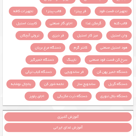
تجهیزات فست فود
فر پیتزا
قالب پیتزا
تجهیزات کافه
قالب کته
گرمکن غذا
اجاق گاز صنعتی
کابینت استیل
وان استیل
میز کار استیل
فر دیزی
ترولی آبچکان
هود استیل صنعتی
کانتر گرم
دستگاه مرغ بریان
سرخ کن فست فود صنعتی
تاپینگ
دستگاه خمیرگیر
دستگاه خمیر پهن کن
فر ساندویچی
دستگاه کباب ترکی
دستگاه گریل
ساندویچ ساز
تخمه شور کن
یخچال نوشابه
دستگاه بلال تنوری
دستگاه ذرت مکزیکی
اجاق پلوپز
آموزش آشپزی
آموزش غذای ایرانی