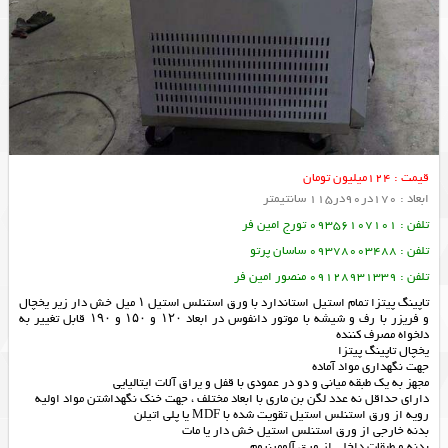
قیمت : 124میلیون تومان
ابعاد : 170در90در115 سانتیمتر
تلفن : 09356107101 تورج امین فر
تلفن : 09378003488 ساسان پرتو
تلفن : 09128931339 منصور امین فر
تاپینگ پیتزا تمام استیل استاندارد با ورق استنلس استیل ۱ میل خش دار زیر یخچال
و فریزر با رف و شیشه با موتور دانفوس در ابعاد ۱۲۰ و ۱۵۰ و ۱۹۰ قابل تغییر به
دلخواه مصرف کننده
یخچال تاپینگ پیتزا
جهت نگهداری مواد آماده
مجهز به یک طبقه میانی و دو در عمودی با قفل و یراق آلات ایتالیایی
دارای حداقل نه عدد لگن بن ماری با ابعاد مختلف ، جهت خنک نگهداشتن مواد اولیه
رویه از ورق استنلس استیل تقویت شده با MDF یا پلی اتیلن
بدنه خارجی از ورق استنلس استیل خش دار یا مات
بدنه و طبقات داخلی از ورق آلومینیوم