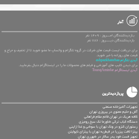
آمار
بـازدیدکنندگان امــــروز : 1409 نفر
بازدیدکنندگان دیـــــروز : 786 نفر
برای دریافت لیست قیمت های شرکت در گروه تلگرام و واتساپ ما عضو شوید تا از تخفیف و حراج و
قیمت های روزانه با خبر شوید.
آیدی تلگرام ashpazkhanehaa
برای دیدن کلیپ های آموزشی و فیلم های محصولات ما را در اینستاگرام دنبال بفرمایید.
آیدی اینستاگرام TourajAminfar
پربازدیدترین
تجهیزات آشپزخانه صنعتی
آش و حلیم معنوی در پیروزی تهران
کافه هریک در تهران قائم مقام فراهانی
دستگاه کباب ترکی شاورما تک سیخ رومیزی
رستوران کنزو در ونک تهران با سوشی و غذا ژاپنی
پیتزا لافت پیزریا در قیطریه تهران با پیتزای ناپولیتن
تجهیز فست فود پدر سالار در شهرری تهران