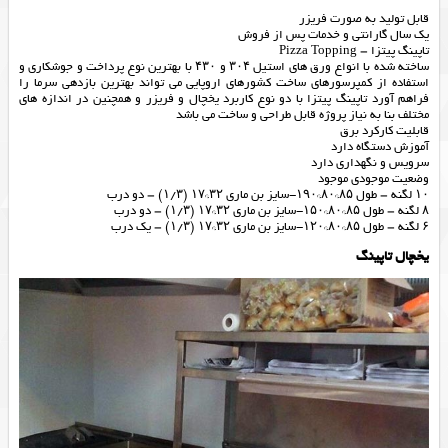
قابل تولید به صورت فریزر
یک سال گارانتی و خدمات پس از فروش
تاپینگ پیتزا – Pizza Topping
ساخته شده با انواع ورق های استیل ۳۰۴ و ۴۳۰ با بهترین نوع پرداخت و جوشکاری و
استفاده از کمپرسورهای ساخت کشورهای اروپایی می تواند بهترین بازدهی سرما را
فراهم آورد تاپینگ پیتزا با دو نوع کاربرد یخچال و فریزر و همچنین در اندازه های
مختلف بنا به نیاز پروژه قابل طراحی و ساخت می باشد
قابلیت کارکرد برق
آموزش دستگاه دارد
سرویس و نگهداری دارد
وضعیت موجودی موجود
۱۰ لگنه – طول ۸۵*۸۰*۱۹۰-سایز بن ماری ۳۲*۱۷ (۱/۳) – دو درب
۸ لگنه – طول ۸۵*۸۰*۱۵۰-سایز بن ماری ۳۲*۱۷ (۱/۳) – دو درب
۶ لگنه – طول ۸۵*۸۰*۱۲۰-سایز بن ماری ۳۲*۱۷ (۱/۳) – یک درب
یخچال تاپینگ