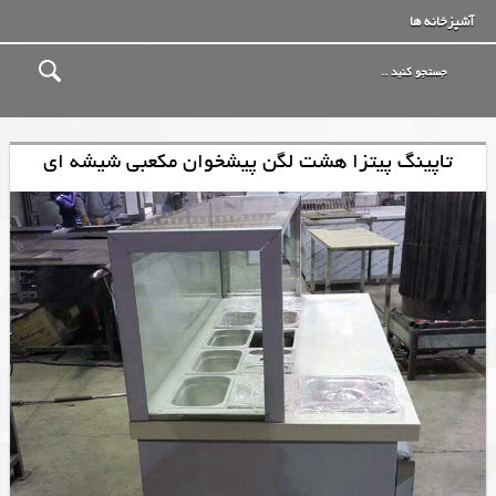
آشپزخانه ها
تاپینگ پیتزا هشت لگن پیشخوان مکعبی شیشه ای