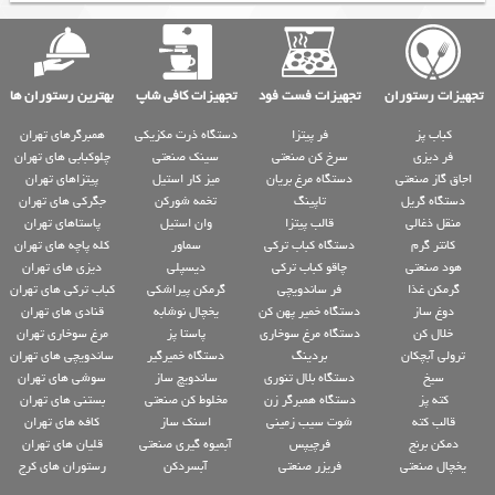
تجهیزات رستوران
تجهیزات فست فود
تجهیزات کافی شاپ
بهترین رستوران ها
کباب پز
فر پیتزا
دستگاه ذرت مکزیکی
همبرگرهای تهران
فر دیزی
سرخ کن صنعتی
سینک صنعتی
چلوکبابی های تهران
اجاق گاز صنعتی
دستگاه مرغ بریان
میز کار استیل
پیتزاهای تهران
دستگاه گریل
تاپینگ
تخمه شورکن
جگرکی های تهران
منقل ذغالی
قالب پیتزا
وان استیل
پاستاهای تهران
کانتر گرم
دستگاه کباب ترکی
سماور
کله پاچه های تهران
هود صنعتی
چاقو کباب ترکی
دیسپلی
دیزی های تهران
گرمکن غذا
فر ساندویچی
گرمکن پیراشکی
کباب ترکی های تهران
دوغ ساز
دستگاه خمیر پهن کن
یخچال نوشابه
قنادی های تهران
خلال کن
دستگاه مرغ سوخاری
پاستا پز
مرغ سوخاری تهران
ترولی آبچکان
بردینگ
دستگاه خمیرگیر
ساندویچی های تهران
سیخ
دستگاه بلال تنوری
ساندویچ ساز
سوشی های تهران
کته پز
دستگاه همبرگر زن
مخلوط کن صنعتی
بستنی های تهران
قالب کته
شوت سیب زمینی
اسنک ساز
کافه های تهران
دمکن برنج
فرچیپس
آبمیوه گیری صنعتی
قلیان های تهران
یخچال صنعتی
فریزر صنعتی
آبسردکن
رستوران های کرج