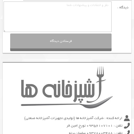
دیدگاه :
ارائه کننده : شرکت آشپزخانه ها (تولیدی تجهیزات آشپزخانه صنعتی)
تلفن : 09356107101 تورج امین فر
تلفن : 09378003488 ساسان پرتو