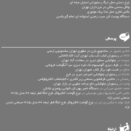
چرخ دستی حمل دیگ رستورانی استیل میله ای
وافل بستنی مکلی در مرزداران تهران
باکس فلزی حمل غذا پیک موتوری
دستگاه پوست کن سیب زمینی استوانه ای تمام گیربکسی
پرسش
شادی علیپور در
ساندویچ بارن در مطهری تهران ساندویچی ارمنی
arya در
رستوران کباب ناب بناب تهران آیت الله کاشانی
سپیده در
چلوکبابی سماق تبریز در سعادت آباد تهران
میلاد در
ظرف دیزی آلومینیوم تک نفره دیزی سرا آبگوشت فروشی
صالح در
فست فود برگر کلاب شهران تهران
ماندانا در
رستوران چلوکبابی امیرخیز تبریز در کرج
رمضانی در
ماشین ظرفشویی صنعتی زیر کانتری 540بشقاب الکترولوکس
وحید در
رستوران چلوکبابی حاج مرشد چلویی در بازار تهران
محمد شفیق میرزایی در
دستگاه خمیر پهن کن نانوایی رومیزی غلتکی
عكس اللي شايفينها بدون موسيقى در
چرخ گوشت الکتروکار طرح امگا قطر تیغه 32 مدل ec75
صنعتی تمدن نژاد
کیک تولد با عکس بن تن در
چرخ گوشت الکتروکار طرح امگا قطر تیغه 32 مدل ec75 صنعتی تمدن
نژاد
ارتباط