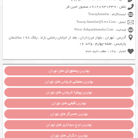
تلفن : 09128931339 منصور امین فر
اینستاگرام : TourajAminfar
ایمیل : Touraj.Aminfar@Live.Com
وبسایت : Www.Ashpazkhaneha.Com
آدرس : تهران ، بلوار مرزداران ، بعد از خیابان رضایی نژاد ، پلاک 198 ساختمان
پارمیس ، طبقه چهارم ، واحد 16
اعتبار : 1145 مطلب تایید شده
بهترین
رستوران
های تهران
بهترین
بستنی
فروشی های تهران
بهترین
پیتزا
فروشی های تهران
بهترین
کبابی
های تهران
بهترین همبرگر های تهران
بهترین مرغ سوخاری های تهران
بهترین جگرکی های تهران