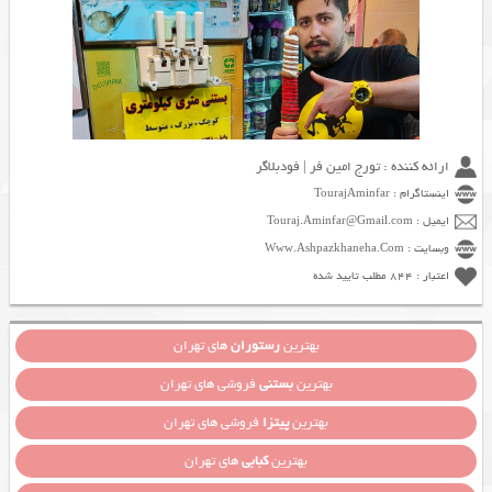
ارائه کننده : تورج امین فر | فودبلاگر
اینستاگرام : TourajAminfar
ایمیل : Touraj.Aminfar@Gmail.com
وبسایت : Www.Ashpazkhaneha.Com
اعتبار : 844 مطلب تایید شده
بهترین
رستوران
های تهران
بهترین
بستنی
فروشی های تهران
بهترین
پیتزا
فروشی های تهران
بهترین
کبابی
های تهران