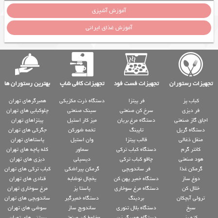
آموزش آشپزی
آموزش غذای ایرانی
تجهیزات رستوران
تجهیزات فست فود
تجهیزات کافی شاپ
بهترین رستوران ها
کباب پز
فر پیتزا
دستگاه ذرت مکزیکی
همبرگرهای تهران
فر دیزی
سرخ کن صنعتی
سینک صنعتی
چلوکبابی های تهران
اجاق گاز صنعتی
دستگاه مرغ بریان
میز کار استیل
پیتزاهای تهران
دستگاه گریل
تاپینگ
تخمه شورکن
جگرکی های تهران
منقل ذغالی
قالب پیتزا
وان استیل
پاستاهای تهران
کانتر گرم
دستگاه کباب ترکی
سماور
کله پاچه های تهران
هود صنعتی
چاقو کباب ترکی
دیسپلی
دیزی های تهران
گرمکن غذا
فر ساندویچی
گرمکن پیراشکی
کباب ترکی های تهران
دوغ ساز
دستگاه خمیر پهن کن
یخچال نوشابه
قنادی های تهران
خلال کن
دستگاه مرغ سوخاری
پاستا پز
مرغ سوخاری تهران
ترولی آبچکان
بردینگ
دستگاه خمیرگیر
ساندویچی های تهران
سیخ
دستگاه بلال تنوری
ساندویچ ساز
سوشی های تهران
کته پز
دستگاه همبرگر زن
مخلوط کن صنعتی
بستنی های تهران