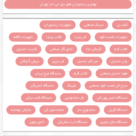
بهترین رستوران های دی جی دار تهران
کباب پز
سینک صنعتی
تجهیزات رستوران
تجهیزات فست فود
فر پیتزا
قالب پیتزا
تجهیزات کافه
قالب کته
گرمکن غذا
اجاق گاز صنعتی
کابینت استیل
وان استیل
میز کار استیل
فر دیزی
ترولی آبچکان
هود استیل صنعتی
کانتر گرم
دستگاه مرغ بریان
سرخ کن فست فود صنعتی
تاپینگ
دستگاه خمیرگیر
دستگاه خمیر پهن کن
فر ساندویچی
دستگاه کباب ترکی
دستگاه گریل
ساندویچ ساز
تخمه شور کن
یخچال نوشابه
دستگاه بلال تنوری
دستگاه ذرت مکزیکی
اجاق پلوپز