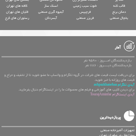
قالب کته
شوت سیب زمینی
اسنک ساز
کافه های تهران
دمکن برنج
فرچیپس
آبمیوه گیری صنعتی
قلیان های تهران
یخچال صنعتی
فریزر صنعتی
آبسردکن
رستوران های کرج
آمار
بـازدیدکنندگان امــــروز : 9590 نفر
بازدیدکنندگان دیـــــروز : 786 نفر
برای دریافت لیست قیمت های شرکت در گروه تلگرام و واتساپ ما عضو شوید تا از تخفیف و حراج و
قیمت های روزانه با خبر شوید.
آیدی تلگرام ashpazkhanehaa
برای دیدن کلیپ های آموزشی و فیلم های محصولات ما را در اینستاگرام دنبال بفرمایید.
آیدی اینستاگرام TourajAminfar
پربازدیدترین
تجهیزات آشپزخانه صنعتی
پیتزا نخل در نیاوران تهران