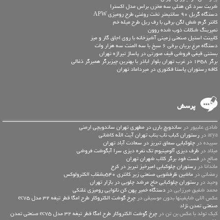
شربت سرد کن هتلی سه مخزن براس مدل اکسترا
دستگاه گریل 90 سانتیمتر تخت روغنی طرح رومیزی APW
کانتر گرم شش لگن برقی با رف ریل طرح میله خم
تمپرینگ شکلات ذوب شده روون
کابینت استیل صنعتی زمینی آشپزخانه با روی اجاق گاز و میز
دستگاه مرغ بریان برقی 6 سیخ با سه المنت سه هزار وات
بستنی قیفی فروشی قیف صورتی در پاساژ تیراژه تهران
برگر 1358 در غرب تهران بلوار اباذر با بهترین چیزبرگر همبرگر ذغالی
کافه رستوران پاستا فکتوری در میرداماد تهران
پرسش
شادی علیپور در
ساندویچ بارن در مطهری تهران ساندویچی ارمنی
arya در
رستوران کباب ناب بناب تهران آیت الله کاشانی
سپیده در
چلوکبابی سماق تبریز در سعادت آباد تهران
میلاد در
ظرف دیزی آلومینیوم تک نفره دیزی سرا آبگوشت فروشی
صالح در
فست فود برگر کلاب شهران تهران
ماندانا در
رستوران چلوکبابی امیرخیز تبریز در کرج
رمضانی در
ماشین ظرفشویی صنعتی زیر کانتری 540بشقاب الکترولوکس
وحید در
رستوران چلوکبابی حاج مرشد چلویی در بازار تهران
محمد شفیق میرزایی در
دستگاه خمیر پهن کن نانوایی رومیزی غلتکی
عكس اللي شايفينها بدون موسيقى در
چرخ گوشت الکتروکار طرح امگا قطر تیغه 32 مدل ec75
صنعتی تمدن نژاد
کیک تولد با عکس بن تن در
چرخ گوشت الکتروکار طرح امگا قطر تیغه 32 مدل ec75 صنعتی تمدن