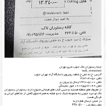
اینجا رستوران تاک جنوب شرق تهران
taak_restaurant
آدرس: خ ده حقی خ شاهد روبروی دانشگاه آزاد تهران جنوب
تلفن 36304050
تلفن 33805100 ارسال و بیرون بر
تلفن 09125592149 امور نمایندگی
از معروف های منطقه هستند و سینی کباب های هیجانی متنوع دارند رستوران رستوران
تاک تو نبرد جنوبی یه مجموعه شیک با دو طبقه به همراه منوی کاملی از غذاهای ایرانی و
فرنگی هست
در ضمن ارسال هم دارند
تلفن سفارش: ۳۳۸۰۵۱۰۰