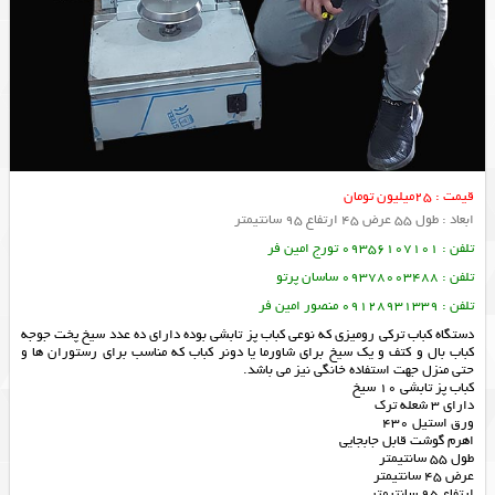
قیمت : 25میلیون تومان
ابعاد : طول 55 عرض 45 ارتفاع 95 سانتیمتر
تلفن : 09356107101 تورج امین فر
تلفن : 09378003488 ساسان پرتو
تلفن : 09128931339 منصور امین فر
دستگاه کباب ترکی رومیزی که نوعی کباب پز تابشی بوده دارای ده عدد سیخ پخت جوجه
کباب بال و کتف و یک سیخ برای شاورما یا دونر کباب که مناسب برای رستوران ها و
حتی منزل جهت استفاده خانگی نیز می باشد.
کباب پز تابشی 10 سیخ
دارای 3 شعله ترک
ورق استیل 430
اهرم گوشت قابل جابجایی
طول 55 سانتیمتر
عرض 45 سانتیمتر
ارتفاع 95 سانتیمتر