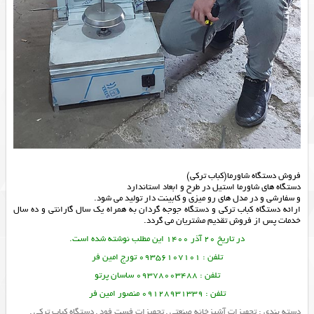
فروش‌ دستگاه شاورما‌(کباب ترکی)
دستگاه های شاورما استیل در طرح و ابعاد استاندارد
و سفارشی و در مدل های رو میزی و کابینت دار تولید می شود.
ارائه
دستگاه کباب ترکی
و
دستگاه جوجه گردان
به همراه یک سال گارانتی و ده سال
خدمات پس از فروش تقدیم مشتریان می گردد.
در تاریخ 20 آذر 1400 این مطلب نوشته شده است.
تلفن : 09356107101 تورج امین فر
تلفن : 09378003488 ساسان پرتو
تلفن : 09128931339 منصور امین فر
دسته بندی :
تجهیزات آشپزخانه صنعتی
,
تجهیزات فست فود
,
دستگاه کباب ترکی
,