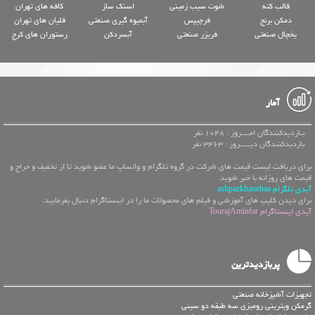
قالب کته
شوت سیب زمینی
اسنک ساز
کافه های تهران
دمکن برنج
فرچیپس
آبمیوه گیری صنعتی
قلیان های تهران
یخچال صنعتی
فریزر صنعتی
آبسردکن
رستوران های کرج
آمار
بـازدیدکنندگان امــــروز : 1048 نفر
بازدیدکنندگان دیـــــروز : 3463 نفر
برای دریافت لیست قیمت های شرکت در گروه تلگرام و واتساپ ما عضو شوید تا از تخفیف و حراج و
قیمت های روزانه با خبر شوید.
آیدی تلگرام ashpazkhanehaa
برای دیدن کلیپ های آموزشی و فیلم های محصولات ما را در اینستاگرام دنبال بفرمایید.
آیدی اینستاگرام TourajAminfar
پربازدیدترین
تجهیزات آشپزخانه صنعتی
گرمکن ویترینی رومیزی سه طبقه دو سینی