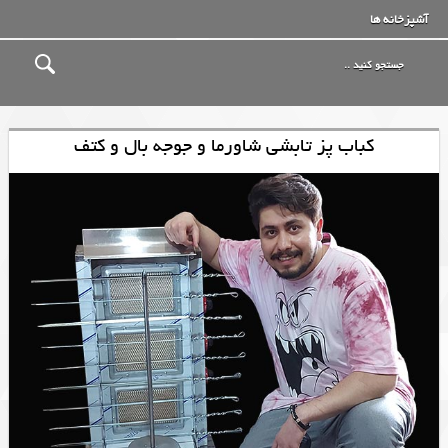
آشپزخانه ها
کباب پز تابشی شاورما و جوجه بال و کتف