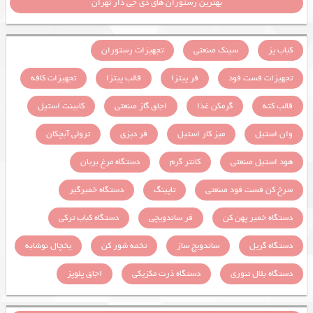
بهترین رستوران های دی جی دار تهران
کباب پز
سینک صنعتی
تجهیزات رستوران
تجهیزات فست فود
فر پیتزا
قالب پیتزا
تجهیزات کافه
قالب کته
گرمکن غذا
اجاق گاز صنعتی
کابینت استیل
وان استیل
میز کار استیل
فر دیزی
ترولی آبچکان
هود استیل صنعتی
کانتر گرم
دستگاه مرغ بریان
سرخ کن فست فود صنعتی
تاپینگ
دستگاه خمیرگیر
دستگاه خمیر پهن کن
فر ساندویچی
دستگاه کباب ترکی
دستگاه گریل
ساندویچ ساز
تخمه شور کن
یخچال نوشابه
دستگاه بلال تنوری
دستگاه ذرت مکزیکی
اجاق پلوپز