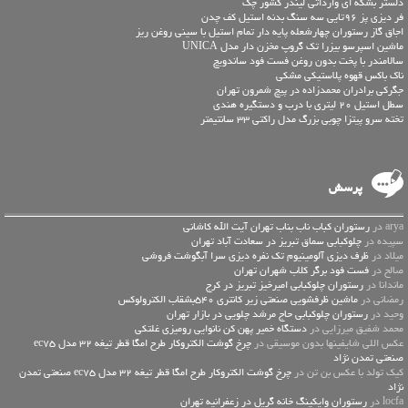
دلستر بشکه ای وارداتی لیندر کشور چک
فر دیزی پز 96تایی سه سنگ بدنه استیل کف چدن
اجاق گاز رستوران چهارشعله پایه دار تمام استیل با سینی روغن ریز
ماشین اسپرسو بیزرا تک گروپ مخزن دار مدل UNICA
سالامندر با پخت بدون روغن فست فود ساندویچ
ناک باکس قهوه پلاستیکی مشکی
جگرکی برادران محمدزاده در پیچ شمرون تهران
سطل استیل 20 لیتری با درب و دستگیره هندی
تخته سرو پیتزا چوبی بزرگ مدل راکتی 33 سانتیمتر
پرسش
arya در
رستوران کباب ناب بناب تهران آیت الله کاشانی
سپیده در
چلوکبابی سماق تبریز در سعادت آباد تهران
میلاد در
ظرف دیزی آلومینیوم تک نفره دیزی سرا آبگوشت فروشی
صالح در
فست فود برگر کلاب شهران تهران
ماندانا در
رستوران چلوکبابی امیرخیز تبریز در کرج
رمضانی در
ماشین ظرفشویی صنعتی زیر کانتری 540بشقاب الکترولوکس
وحید در
رستوران چلوکبابی حاج مرشد چلویی در بازار تهران
محمد شفیق میرزایی در
دستگاه خمیر پهن کن نانوایی رومیزی غلتکی
عكس اللي شايفينها بدون موسيقى در
چرخ گوشت الکتروکار طرح امگا قطر تیغه 32 مدل ec75
صنعتی تمدن نژاد
کیک تولد با عکس بن تن در
چرخ گوشت الکتروکار طرح امگا قطر تیغه 32 مدل ec75 صنعتی تمدن
نژاد
locfa در
رستوران وایکینگ خانه گریل در زعفرانیه تهران