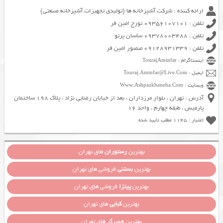
ارائه کننده : شرکت آشپزخانه ها (تولیدی تجهیزات آشپزخانه صنعتی)
تلفن : 09356107101 تورج امین فر
تلفن : 09378003488 ساسان پرتو
تلفن : 09128931339 منصور امین فر
اینستاگرام : TourajAminfar
ایمیل : Touraj.Aminfar@Live.Com
وبسایت : Www.Ashpazkhaneha.Com
آدرس : تهران ، بلوار مرزداران ، بعد از خیابان رضایی نژاد ، پلاک 198 ساختمان
پارمیس ، طبقه چهارم ، واحد 16
اعتبار : 1145 مطلب تایید شده
بهترین
رستوران
های تهران
بهترین
بستنی
فروشی های تهران
بهترین
پیتزا
فروشی های تهران
بهترین
کبابی
های تهران
بهترین همبرگر های تهران