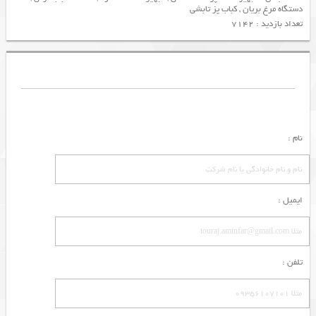
دستگاه مرغ بریان
,
کباب پز تابشی
تعداد بازدید : 7142
نام :
ایمیل :
تلفن :