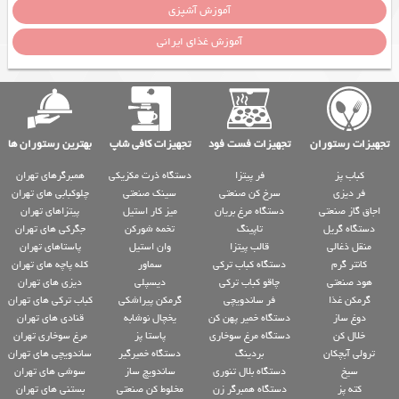
آموزش آشپزی
آموزش غذای ایرانی
تجهیزات رستوران
تجهیزات فست فود
تجهیزات کافی شاپ
بهترین رستوران ها
کباب پز
فر پیتزا
دستگاه ذرت مکزیکی
همبرگرهای تهران
فر دیزی
سرخ کن صنعتی
سینک صنعتی
چلوکبابی های تهران
اجاق گاز صنعتی
دستگاه مرغ بریان
میز کار استیل
پیتزاهای تهران
دستگاه گریل
تاپینگ
تخمه شورکن
جگرکی های تهران
منقل ذغالی
قالب پیتزا
وان استیل
پاستاهای تهران
کانتر گرم
دستگاه کباب ترکی
سماور
کله پاچه های تهران
هود صنعتی
چاقو کباب ترکی
دیسپلی
دیزی های تهران
گرمکن غذا
فر ساندویچی
گرمکن پیراشکی
کباب ترکی های تهران
دوغ ساز
دستگاه خمیر پهن کن
یخچال نوشابه
قنادی های تهران
خلال کن
دستگاه مرغ سوخاری
پاستا پز
مرغ سوخاری تهران
ترولی آبچکان
بردینگ
دستگاه خمیرگیر
ساندویچی های تهران
سیخ
دستگاه بلال تنوری
ساندویچ ساز
سوشی های تهران
کته پز
دستگاه همبرگر زن
مخلوط کن صنعتی
بستنی های تهران